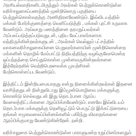
அரசியல்வாதிகளிடமிருந்தும் அவர்கள் பெற்றுக்கொண்டுள்ள
வரிச்சலுகைப்பணத்தில் மூன்றிலொரு பகுதியை
பெற்றுக்கொள்வதற்கு அணிதிரளவேண்டும். இவ்விடயத்தில்
மக்கள் போர்க்குணத்தை வெளிப்படுத்தி , மக்கள் புரட்சி உருவாக
வேண்டும். அவ்வாறு பணத்தினை தரமறுப்பவர்கள்
அம்பலப்படுத்தப்படுவதுடன், புதிய வேட்பாளர்களாக
வந்திருக்கின்றவர்களுடன் , அவர்கள் வெல்லும் பட்சத்தில்
வாகனவரிச்சலுகையினை பெறுவார்களாயின் மூன்றிலொன்றை
மக்களின் தொழில் மேம்பாட்டு நிதியத்திற்கு வழங்குவோமென்ற
ஒப்பந்தத்தை செய்துகொள்ள முன்னவருகின்றவர்களை
இத்தேர்தலில் வெற்றிபெறவைக்க முயற்சிகள்
மேற்கொள்ளப்படவேண்டும்.
இத்திட்டம் இன்றியமையாதது என்று நினைக்கின்றவர்கள் இதனை
வாசித்ததுடன் நின்றுவிடாது இம்முன்மொழிவை மக்களுக்கு
கொண்டு செல்வதுடன் இது தொடர்பான ஆரம்ப
வேலைத்திட்டங்களை ஆரம்பிக்கவேண்டும். எனவே இவ்விடயம்
தொடர்பாக மக்களுக்கு தெளிவூட்டும் பொருட்டு இக்கட்டுரையை
தங்கள் சமூகவலைப்பின்னல்களில் பகிர்ந்து விவாதங்களை
ஆரம்பிக்குமாறு வேண்டுகின்றேன். நன்றி.
வரிச்சலுகை பெற்றுக்கொண்டுள்ள பாராளுமன்ற உறுப்பினர்களதும்