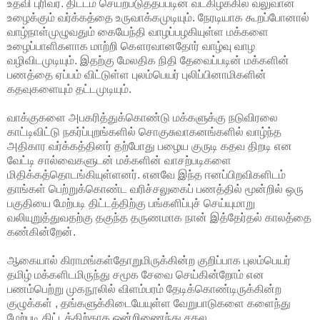
உதவி புரிவர். திட்டம் செயற்படுத்தப்படின் வடகிழக்கில் வலுவான
உழைக்கும் வர்க்கத்தை உருவாக்கமுடியும். நேரடியாக கூறப்போனால்
வாழ்நாள்முழுவதும் கையேந்தி வாழப்பழகியுள்ள மக்களை
உழைப்பாளிகளாக மாற்றி கௌரவானதோர் வாழ்வு வாழ
வழிவிடமுடியும். இதற்கு மேலதிக நிதி தேவைப்படின் மக்களின்
பணத்தை ஏப்பம் விட்டுள்ள புலம்பெயர் புலிப்பினாமிகளின்
கதவுகளையும் தட்டமுடியும்.
வாக்குகளை அபகரித்துக்கொண்டு மக்களுக்கு நடுவிரலை
காட்டிவிட்டு நகர்ப்புறங்களில் சொகுசுவாகனங்களில் வாழ்ந்த
அதிகார வர்க்கத்தினர் தற்போது பழைய குருடி கதவ திறடி என
வேட்டி சால்வைகளுடன் மக்களின் வாசற்படிகளை
மிதிக்கத்தொடங்கியுள்ளனர். எனவே இந்த ஈனப்பிறவிகளிடம்
தாங்கள் பெற்றுக்கொண்ட வரிச்சலுகைப் பணத்தில் மூன்றில் ஒரு
பகுதியை மேற்படி திட்டத்திற்கு பங்களிப்புச் செய்யுமாறு
வலியுறுத்துவதற்கு தகுந்த தருணமாக நான் இத்தேர்தல் காலத்தை
கண்கின்றேன்.
ஆகையால் கிராமங்கள்தோறுமிருக்கின்ற குறிப்பாக புலம்பெயர்
தமிழ் மக்களிடமிருந்து சமூக சேவை செய்கின்றோம் என
பணம்பெற்று முகநூலில் விளம்பரம் தேடிக்கொண்டிருக்கின்ற
குழுக்கள் , தங்களுக்கிடையேயுள்ள வேறுபாடுகளை களைந்து
மேற்படி திட்டத்திற்காக ஒன்றிணைந்து சகல