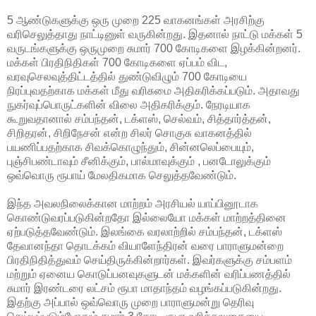
5 ஆண்டுகளுக்கு ஒரு முறை 225 வாகனங்கள் அரசிற்கு
வரிசெலுத்தாது நாட்டினுள் வருகின்றது. இதனால் நாட்டு மக்கள் 5
வருடங்களுக்கு ஒருமுறை சுமார் 700 கோடிகளை இழக்கின்றனர்.
மக்கள் பிரதிநிதிகள் 700 கோடிகளை ஏப்பம் விட,
வரவுசெலவுத்திட்டத்தில் துண்டுவிழும் 700 கோடியை
நிரப்புவதற்காக மக்கள் மீது வரிசுமை அதிகரிக்கப்படும். அதாவது
நுகர்வுப்பொருட்களின் விலை அதிகரிக்கும். நேரடியாக
கூறுவதானால் சம்பந்தன், டக்ளஸ், செல்வம், சித்தார்த்தன்,
சிறிதரன், சிறிநேசன் என்ற சிலர் சொகுசு வாகனத்தில்
பயணிப்பதற்காக சிவக்கொழுந்தும், சின்னலெப்பையும்,
புஞ்சிபண்டாவும் சீனிக்கும், பால்மாவுக்கும் , பனடோலுக்கும்
ஒவ்வொரு ரூபாய் மேலதிகமாக செலுத்தவேண்டும்.
இந்த அவலநிலைக்கான மாற்றம் அரசியல் யாப்பினூடாக
கொண்டுவரப்படுகின்றதோ இல்லையோ மக்கள் மாற்றத்தினை
ஏற்படுத்தவேண்டும். இலங்கை வரலாற்றில் சம்பந்தன், டக்ளஸ்
தேவானந்தா தொடக்கம் வியாளேந்திரன் வரை பாராளுமன்றை
பிரதிநிதித்துவம் செய்திருக்கின்றார்கள். இவர்களுக்கு சம்பளம்
மற்றும் ஏனைய கொடுப்பனவுகளுடன் மக்களின் வரிப்பணத்தில்
சுமார் இரண்டரை லட்சம் ரூபா மாதாந்தம் வழங்கப்படுகின்றது.
இதற்கு அப்பால் ஒவ்வொரு முறை பாராளுமன்று தெரிவு