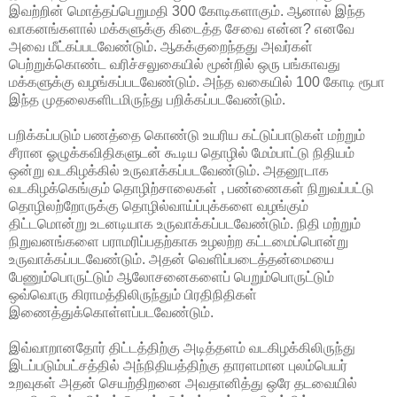
இவற்றின் மொத்தப்பெறுமதி 300 கோடிகளாகும். ஆனால் இந்த
வாகனங்களால் மக்களுக்கு கிடைத்த சேவை என்ன? எனவே
அவை மீட்கப்படவேண்டும். ஆகக்குறைந்தது அவர்கள்
பெற்றுக்கொண்ட வரிச்சலுகையில் மூன்றில் ஒரு பங்காவது
மக்களுக்கு வழங்கப்படவேண்டும். அந்த வகையில் 100 கோடி ரூபா
இந்த முதலைகளிடமிருந்து பறிக்கப்படவேண்டும்.
பறிக்கப்படும் பணத்தை கொண்டு உயரிய கட்டுப்பாடுகள் மற்றும்
சீரான ஓழுக்கவிதிகளுடன் கூடிய தொழில் மேம்பாட்டு நிதியம்
ஒன்று வடகிழக்கில் உருவாக்கப்படவேண்டும். அதனூடாக
வடகிழக்கெங்கும் தொழிற்சாலைகள் , பண்ணைகள் நிறுவப்பட்டு
தொழிலற்றோருக்கு தொழில்வாய்ப்புக்களை வழங்கும்
திட்டமொன்று உடனடியாக உருவாக்கப்படவேண்டும். நிதி மற்றும்
நிறுவனங்களை பராமரிப்பதற்காக உழலற்ற கட்டமைப்பொன்று
உருவாக்கப்படவேண்டும். அதன் வெளிப்படைத்தன்மையை
பேணும்பொருட்டும் ஆலோசனைகளைப் பெறும்பொருட்டும்
ஒவ்வொரு கிராமத்திலிருந்தும் பிரதிநிதிகள்
இணைத்துக்கொள்ளப்படவேண்டும்.
இவ்வாறானதோர் திட்டத்திற்கு அடித்தளம் வடகிழக்கிலிருந்து
இடப்படும்பட்சத்தில் அந்நிதியத்திற்கு தாரளமான புலம்பெயர்
உறவுகள் அதன் செயற்திறனை அவதானித்து ஒரே தடவையில்