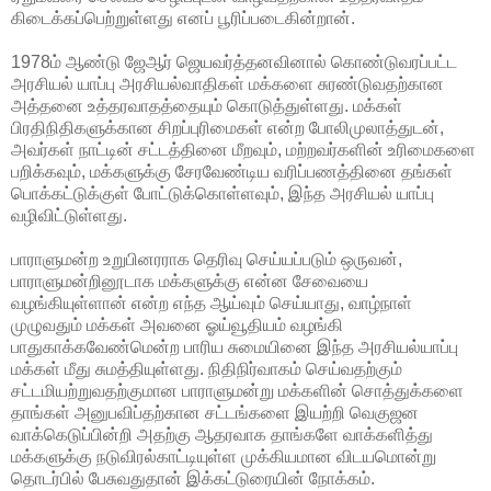
கிடைக்கப்பெற்றுள்ளது எனப் பூரிப்படைகின்றான்.
1978ம் ஆண்டு ஜேஆர் ஜெயவர்த்தனவினால் கொண்டுவரப்பட்ட
அரசியல் யாப்பு அரசியல்வாதிகள் மக்களை சுரண்டுவதற்கான
அத்தனை உத்தரவாதத்தையும்
கொடுத்துள்ளது. மக்கள்
பிரதிநிதிகளுக்கான சிறப்புரிமைகள் என்ற போலிமுலாத்துடன்,
அவர்கள் நாட்டின் சட்டத்தினை மீறவும், மற்றவர்களின் உரிமைகளை
பறிக்கவும், மக்களுக்கு சேரவேண்டிய வரிப்பணத்தினை தங்கள்
பொக்கட்டுக்குள் போட்டுக்கொள்ளவும், இந்த அரசியல் யாப்பு
வழிவிட்டுள்ளது.
பாராளுமன்ற உறுபினரராக தெரிவு செய்யப்படும் ஒருவன்,
பாராளுமன்றினூடாக மக்களுக்கு என்ன சேவையை
வழங்கியுள்ளான் என்ற எந்த ஆய்வும் செய்யாது, வாழ்நாள்
முழுவதும் மக்கள் அவனை ஓய்வூதியம் வழங்கி
பாதுகாக்கவேண்மென்ற பாரிய சுமையினை இந்த அரசியல்யாப்பு
மக்கள் மீது சுமத்தியுள்ளது. நிதிநிர்வாகம் செய்வதற்கும்
சட்டமியற்றுவதற்குமான பாராளுமன்று மக்களின் சொத்துக்களை
தாங்கள் அனுபவிப்தற்கான சட்டங்களை இயற்றி வெகுஜன
வாக்கெடுப்பின்றி அதற்கு ஆதரவாக தாங்களே வாக்களித்து
மக்களுக்கு நடுவிரல்காட்டியுள்ள முக்கியமான விடயமொன்று
தொடர்பில் பேசுவதுதான் இக்கட்டுரையின் நோக்கம்.