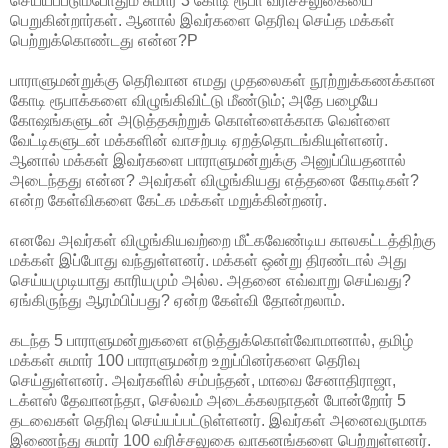
செய்யப்படும்போதும் சுமார் 3 கோடி ரூபா வரிச்சலுகையை
பெறுகின்றார்கள். ஆனால் இவர்களை தெரிவு செய்த மக்கள்
பெற்றுக்கொண்டது என்ன?P
பாராளுமன்றுக்கு தெரிவான எமது முதலைகள் நூற்றுக்கணக்கான
கோடி ரூபாக்களை விழுங்கிவிட்டு மீண்டும்; அதே பழையே
கோஷங்களுடன் அடுத்தசுற்றுக் கொள்ளைக்காக வெள்ளை
வேட்டிகளுடன் மக்களின் வாசற்படி ஏறத்தொடங்கியுள்ளனர்.
ஆனால் மக்கள் இவர்களை பாராளுமன்றுக்கு அனுப்பியதனால்
அடைந்தது என்ன? அவர்கள் விழுங்கியது எத்தனை கோடிகள்?
என்ற கேள்விகளை கேட்க மக்கள் மறுக்கின்றனர்.
எனவே அவர்கள் விழுங்கியவற்றை மீட்கவேண்டிய காலகட்டத்திற்கு
மக்கள் இப்போது வந்துள்ளனர். மக்கள் ஒன்று திரண்டால் அது
செய்யமுடியாது காரியமும் அல்ல. அதனை எவ்வாறு செய்வது?
ஏங்கிருந்து ஆரம்பிப்பது? ஏன்ற கேள்வி தோன்றலாம்.
கடந்த 5 பாராளுமன்றுகளை எடுத்துக்கொள்வோமானால், தமிழ்
மக்கள் சுமார் 100 பாராளுமன்ற உறுப்பினர்களை தெரிவு
செய்துள்ளனர். அவர்களில் சம்பந்தன், மாவை சேனாதிராஜா,
டக்ளஸ் தேவானந்தா, செல்வம் அடைக்கலநாதன் போன்றோர் 5
தடவைகள் தெரிவு செய்யப்பட்டுள்ளனர். இவர்கள் அனைவருமாக
இணைந்து சுமார் 100 வரிச்சலுகை வாகனங்களை பெற்றுள்ளனர்.