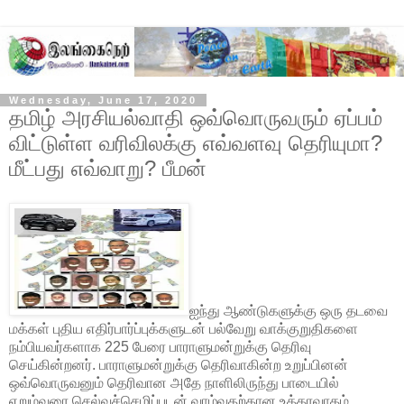
Wednesday, June 17, 2020
தமிழ் அரசியல்வாதி ஒவ்வொருவரும் ஏப்பம்
விட்டுள்ள வரிவிலக்கு எவ்வளவு தெரியுமா?
மீட்பது எவ்வாறு? பீமன்
ஐந்து ஆண்டுகளுக்கு ஒரு தடவை
மக்கள் புதிய எதிர்பார்ப்புக்களுடன் பல்வேறு வாக்குறுதிகளை
நம்பியவர்களாக 225 பேரை பாராளுமன்றுக்கு தெரிவு
செய்கின்றனர். பாராளுமன்றுக்கு தெரிவாகின்ற உறுப்பினன்
ஒவ்வொருவனும் தெரிவான அதே நாளிலிருந்து பாடையில்
ஏறும்வரை செல்வச்செழிப்புடன் வாழ்வதற்கான உத்தரவாதம்