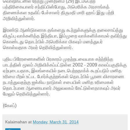
வொஷிங்டனில் நேற்று முன்தினம் (29) இடம்பெற்ற
பத்திரிகையாளர் சந்திப்பின்போது, அமெரிக்க அரசாங்கத்
திணைக்கள உதவிப் பேச்சாளர் திருமதி மாரி ஹாப் இது பற்றி
அறிவித்துள்ளார்.
இரண்டு ஆண்டுகளாக தங்களது கூற்றுக்களுக்கு தலைசாய்த்து
விருப்பு வாக்களித்த இந்தியா, இம்முறை வாக்களிக்காமல் தவிர்ந்து
கொண்டது தொடர்பில் அமெரிக்கா மிகவும் மனத்துயர்
கொள்வதாக அவர் தெரிவித்துள்ளார்.
புதிய பிரேரணைகளின் பிரகாரம் முதற்றடவையாக கற்ற்றிந்த
பாடத்தின் மூலம் அறிவிக்கப்பட்டுள்ள 2002 - 2009 காலப்பகுதிக்கு
ஏற்புடையதாக, இலங்கையில் நடைபெற்றதாக்க் கூறப்படும் மனித
உரிமை மீறல் உட்பட போர்க்குற்றங்கள் தொடர்பில் பூரண விசாரணை
நடாத்துவதற்கு ஐக்கிய நாடுகள் சபையின் மனித உரிமைகள்
தொடர்பான ஆணையாளர் அலுவலகம் கேட்டுள்ளதாகவும் அவர்
மேலும் தெரிவித்துள்ளார்.
(கேஎப்)
Kalaimahan
at
Monday, March 31, 2014