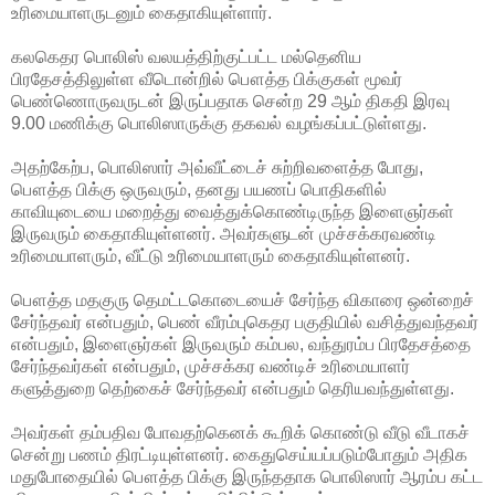
உரிமையாளருடனும்
கைதாகியுள்ளார்.
கலகெதர பொலிஸ் வலயத்திற்குட்பட்ட மல்தெனிய
பிரதேசத்திலுள்ள வீடொன்றில் பௌத்த பிக்குகள் மூவர்
பெண்ணொருவருடன் இருப்பதாக சென்ற 29 ஆம் திகதி இரவு
9.00 மணிக்கு பொலிஸாருக்கு தகவல் வழங்கப்பட்டுள்ளது.
அதற்கேற்ப, பொலிஸார் அவ்வீட்டைச் சுற்றிவளைத்த போது,
பௌத்த பிக்கு ஒருவரும், தனது பயணப் பொதிகளில்
காவியுடையை மறைத்து வைத்துக்கொண்டிருந்த இளைஞர்கள்
இருவரும் கைதாகியுள்ளனர். அவர்களுடன் முச்சக்கரவண்டி
உரிமையாளரும், வீட்டு உரிமையாளரும் கைதாகியுள்ளனர்.
பௌத்த மதகுரு தெமட்டகொடையைச் சேர்ந்த விகாரை ஒன்றைச்
சேர்ந்தவர் என்பதும், பெண் வீரம்புகெதர பகுதியில் வசித்துவந்தவர்
என்பதும், இளைஞர்கள் இருவரும் கம்பல, வந்துரம்ப பிரதேசத்தை
சேர்ந்தவர்கள் என்பதும், முச்சக்கர வண்டிச் உரிமையாளர்
களுத்துறை தெற்கைச் சேர்ந்தவர் என்பதும் தெரியவந்துள்ளது.
அவர்கள் தம்பதிவ போவதற்கெனக் கூறிக் கொண்டு வீடு வீடாகச்
சென்று பணம் திரட்டியுள்ளனர். கைதுசெய்யப்படும்போதும் அதிக
மதுபோதையில் பௌத்த பிக்கு இருந்ததாக பொலிஸார் ஆரம்ப கட்ட