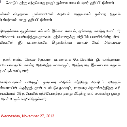
கொடுப்பதற்கு எந்தவொரு நபரும் இல்லை எனவும் அவர் குறிப்பிட்டுள்ளார்.
 மக்கள் விடுதலை முன்னணியின் அரசியல் அலுவலகம் ஒன்றை நிறுவும்
மேற்கண்டவாறு குறிப்பிட்டுள்ளார்.
களுக்காக ஒழுங்கான சம்பளம் இல்லை எனவும், தங்களது சொந்த மோட்டார்
க்காகப் பயன்படுத்துவதாகவும், தற்போதைக்கு வீதியில் பயணிக்கின்ற மிகப்
ாரின் ஜீப் வாகனங்களே இருக்கின்றன எனவும் அவர் அவ்வமயம்
 தான் கண்ட மிகவும் சிறப்பான வாகனமாக பொலிஸாரின் ஜீப் வண்டியைக்
மே பாதையில் சென்ற அதிசிறந்த வாகனமும், அதற்கு ஈடு இணையாக எதுவும்
ுட்டிக் காட்டினார்.
ரியொருவர் யாரேனும் ஒருவரை வீதியில் சந்தித்து அவரிடம் ஏதேனும்
ாராயின் அதற்குத் தான் உடன்படுவதாகவும், ராஜபக்ஷ அரசாங்கத்திற்கு வரி
லினால் அந்த பொலிஸ் உத்தியோகத்தர் தனது வீட்டிற்கு மாப் பைக்கற்று ஒன்று
 அவர் மேலும் தெரிவித்துள்ளார்.
t
Wednesday, November 27, 2013