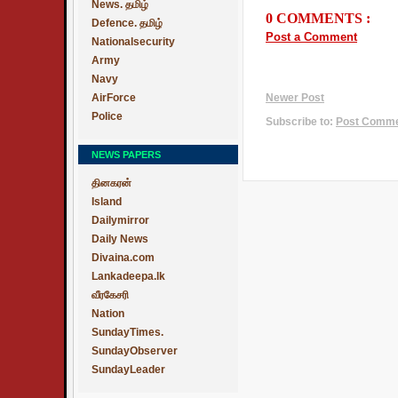
News. தமிழ்
0 COMMENTS :
Defence. தமிழ்
Post a Comment
Nationalsecurity
Army
Navy
AirForce
Newer Post
Police
Subscribe to:
Post Commen
NEWS PAPERS
தினகரன்
Island
Dailymirror
Daily News
Divaina.com
Lankadeepa.lk
வீரகேசரி
Nation
SundayTimes.
SundayObserver
SundayLeader