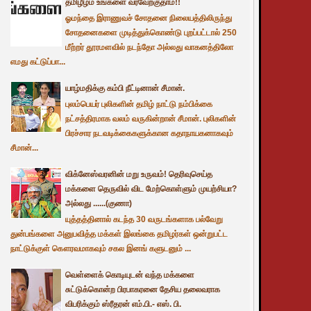
தமிழீழம் உங்களை வரவேற்குதாம்!!
ஓமந்தை இராணுவச் சோதனை நிலையத்திலிருந்து
சோதனைகளை முடித்துக்கொண்டு புறப்பட்டால் 250
மீற்றர் தூரமளவில் நடந்தோ அல்லது வாகனத்திலோ
எமது கட்டுப்பா...
யாழ்மதிக்கு கம்பி நீட்டினான் சீமான்.
புலம்பெயர் புலிகளின் தமிழ் நாட்டு நம்பிக்கை
நட்சத்திரமாக வலம் வருகின்றான் சீமான். புலிகளின்
பிரச்சார நடவடிக்கைகளுக்கான கதாநாயகனாகவும்
சீமான்...
விக்னேஸ்வரனின் மறு உருவம்! தெரிவுசெய்த
மக்களை தெருவில் விட மேற்கொள்ளும் முயற்சியா?
அல்லது ......(குணா)
யுத்தத்தினால் கடந்த 30 வருடங்களாக பல்வேறு
துன்பங்களை அனுபவித்த மக்கள் இலங்கை தமிழர்கள் ஒன்றுபட்ட
நாட்டுக்குள் கௌரவமாகவும் சகல இனங் களுடனும் ...
வெள்ளைக் கொடியுடன் வந்த மக்களை
சுட்டுக்கொன்ற பிரபாகரனை தேசிய தலைவராக
விபரிக்கும் ஸ்ரீதரன் எம்.பி.- எஸ். பி.