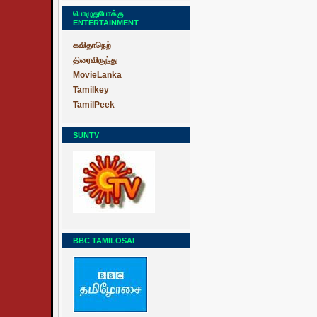
பொழுதுபோக்கு
ENTERTAINMENT
கவிதாநெற்
திரைவிருந்து
MovieLanka
Tamilkey
TamilPeek
SUNTV
BBC TAMILOSAI