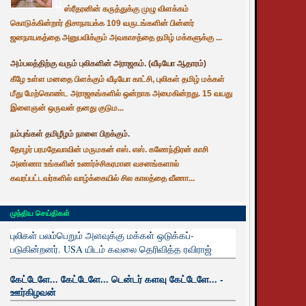
ஸ்ரீதரனின் கருத்துக்கு முழு விளக்கம்
கொடுக்கின்றார் திசாநாயக்க 109 வருடங்களின் பின்னர்
ஜனநாயகத்தை அனுபவிக்கும் அவகாசத்தை தமிழ் மக்களுக்கு ...
அம்பலத்திற்கு வரும் புலிகளின் அராஜகம். (வீடியோ ஆதாரம்)
கீழே உள்ள மனதை பிளக்கும் வீடியோ காட்சி, புலிகள் தமிழ் மக்கள்
மீது மேற்கொண்ட அராஜகங்களில் ஒன்றாக அமைகின்றது. 15 வயது
இளைஞன் ஒருவன் தனது குடும...
நம்புங்கள் தமிழீழம் நாளை பிறக்கும்.
தோழர் பரமதேவாவின் மருமகன் எஸ். எஸ். கணேந்திரன் காசி
அண்ணா உங்களின் உணர்ச்சிகரமான வசனங்களால்
கவரப்பட்டவர்களில் வாழ்க்கையில் சில காலத்தை வீணா...
முந்திய செய்திகள்
புலிகள் பலம்பெறும் அளவுக்கு மக்கள் ஒடுக்கப்-
படுகின்றனர். USA யிடம் கவலை தெரிவித்த ரவிராஜ்
கேட்டேளே... கேட்டேளே... டென்டர் களவு கேட்டேளே... -
ஊர்கிழவன்