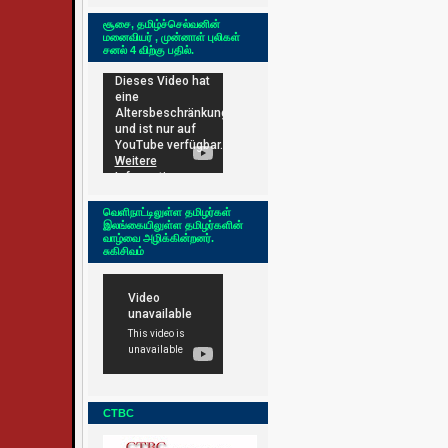
சூசை, தமிழ்ச்செல்வனின்
மனைவியர் , முன்னாள் புலிகள்
சனல் 4 விற்கு பதில்.
வெளிநாட்டிலுள்ள தமிழர்கள்
இலங்கையிலுள்ள தமிழர்களின்
வாழ்வை அழிக்கின்றனர்.
சுகிசிவம்
CTBC