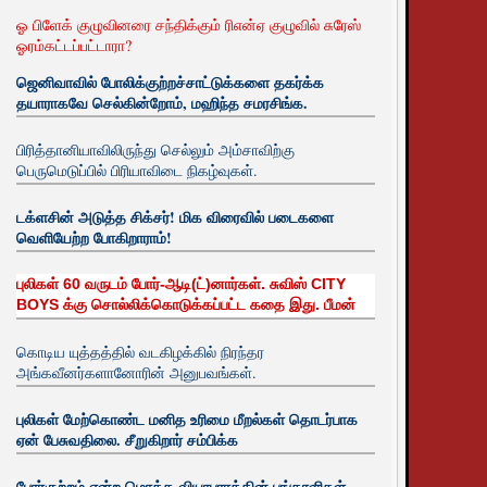
ஓ பிளேக் குழுவினரை சந்திக்கும் ரிஎன்ஏ குழுவில் சுரேஸ்
ஓரம்கட்டப்பட்டாரா?
ஜெனிவாவில் போலிக்குற்றச்சாட்டுக்களை தகர்க்க
தயாராகவே செல்கின்றோம், மஹிந்த சமரசிங்க.
பிரித்தானியாவிலிருந்து செல்லும் அம்சாவிற்கு
பெருமெடுப்பில் பிரியாவிடை நிகழ்வுகள்.
டக்ளசின் அடுத்த சிக்சர்! மிக விரைவில் படைகளை
வெளியேற்ற போகிறாராம்!
புலிகள் 60 வருடம் போர்-ஆடி(ட்)னார்கள். சுவிஸ் CITY
BOYS க்கு சொல்லிக்கொடுக்கப்பட்ட கதை இது. பீமன்
கொடிய யுத்தத்தில் வடகிழக்கில் நிரந்தர
அங்கவீனர்களானோரின் அனுபவங்கள்.
புலிகள் மேற்கொண்ட மனித உரிமை மீறல்கள் தொடர்பாக
ஏன் பேசுவதிலை. சீறுகிறார் சம்பிக்க
போர்குற்றம் என்ற மொத்த வியாபாரத்தின் பங்காளிகள்