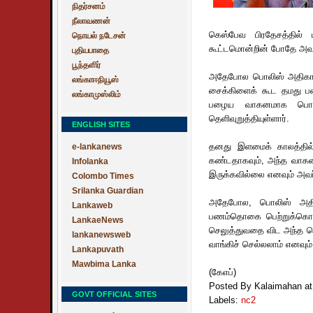
நிதர்சனம்
நீலாவணன்
கெஸ்பேவ பிரதேசத்தில்
நொயல் நடேசன்
கூட்டமொன்றின் போதே அவர் 
புதியபாதை
பூந்தளிர்
அதேபோல பொலிஸ் அதிகாரி
லங்காஈநியூஸ்
சைக்கிளைக் கூட தமது பணி
லங்காமுஸ்லிம்
பழைய வாகனமாக பொலிஸ
தெளிவுறுத்தியுள்ளார்.
ENGLISH SITES
தனது இளமைக் காலத்தில்
e-lankanews
கண்டதாகவும், அந்த வாகன
Infolanka
இருக்கவில்லை எனவும் அவர் ச
Colombo Times
Srilanka Guardian
அதேபோல, பொலிஸ் அதிகா
Lankaweb
பணம்தொகை பெற்றுக்கொள்வ
LankaeNews
செலுத்துவதை விட அந்த செய
lankanewsweb
வாங்கிச் செல்லலாம் எனவும்
Lankapuvath
Mawbima Lanka
(கேஎப்)
Posted By Kalaimahan
a
GOVT OFFICIAL SITES
Labels:
nc2