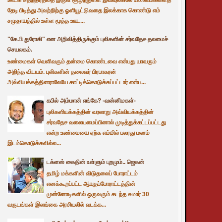
தேடி பிடித்து அவற்றிற்கு ஓளியூட்டுவதை இலக்காக கொண்டு எம்
சமுதாயத்தில் உள்ள மூத்த ஊட...
"கே.பி துரோகி" என அறிவித்திருக்கும் புலிகளின் சர்வதேச தலமைச்
செயலகம்.
உண்மைகள் வெளிவரும் தன்மை கொண்டவை என்பது யாவரும்
அறிந்த விடயம். புலிகளின் தலைவர் பிரபாகரன்
அவ்வியக்கத்தினராலேயே காட்டிக்கொடுக்கப்பட்டார் என்ப...
கபில் அம்மான் எங்கே? -வன்னிமகள்-
புலிகளியக்கத்தின் வரலாறு அவ்வியக்கத்தின்
சர்வதேச வலையமைப்பினால் முடித்துக்கட்டப்பட்டது
என்ற உண்மையை ஏற்க எம்மில் பலரது மனம்
இடம்கொடுக்கவில்ல...
டக்ளஸ் கைதின் உள்ளும் புறமும்.. ஜெகன்
தமிழ் மக்களின் விடுதலைப் போராட்டம்
எனக்கூறப்பட்ட ஆயுதப்போராட்டத்தின்
முன்னோடிகளில் ஒருவரும் கடந்த சுமார் 30
வருடங்கள் இலங்கை அரசியலில் வடக்க...