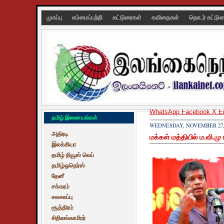
முகப்பு
எம்மைப்பற்றி
கட்டுரைகள்
கவிதைகள்
தொடர் கட்டு
WhatsApp
Facebook
X
E
தமிழ் இணையங்கள்
WEDNESDAY, NOVEMBER 27, 
அதிரடி
மக்கள் மத்தியில் ம.வி.ம
இலக்கியா
தமிழ் நியூஸ் வெப்
தமிழ்ஒதெர்ஸ்
தேனீ
சக்கரம்
சலசலப்பு
சூத்திரம்
சிறிலங்காமிரர்