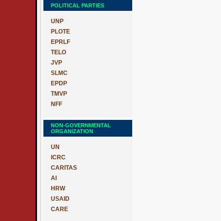
POLITICAL PARTIES
UNP
PLOTE
EPRLF
TELO
JVP
SLMC
EPDP
TMVP
NFF
NON-GOVERNMENTAL
ORGANIZATION
UN
ICRC
CARITAS
AI
HRW
USAID
CARE