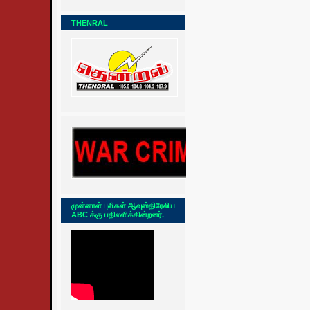
THENRAL
முன்னாள் புலிகள் ஆவுஸ்திரேலிய
ABC க்கு பதிலளிக்கின்றனர்.