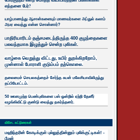
எத்தனை பேர்?
யாழ்பாணத்து ஆசான்களையும் மாணவர்களை அப்துல் கலாம்
அமர வைத்து என்ன சொன்னார்?
பாதிரியாரிடம் தஞ்சமடைந்திருந்த 400 குழந்தைகளை
பலவந்தமாக இழுத்துச் சென்ற புலிகள்.
வாழ்கை வெறுத்து விட்டது, உயிர்
துறக்கிறறோம்,
முன்னாள் போராளி குடும்பம் தற்கொலை.
தலைமைச் செயலகத்தைச் சேர்ந்த சுபன் மலேசியாவிலிருந்து
தப்பியோட்டம்.
50 ஊனமுற்ற பெண்புலிகளை பஸ் ஒன்றில் ஏற்றி தேனீர்
வழங்கிவிட்டு குண்டு வைத்து தகர்த்தனர்.
விசேட கட்டுரைகள்
மஹிந்தரின் கோடிக்குள் புல்லுத்தின்னும் புலிக்குட்டிகள்! -
பீமன்