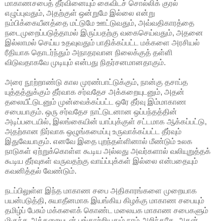
மாகாணசபைத் தீர்வினையும் கைவிடச் சொல்லிக் குரல்
எழுப்புவதும், அதற்குள் ஒன்றுமே இல்லை என்று
நம்பிக்கையீனத்தை மட்டுமே ஊட்டுவதும், அவ்வதிகாரத்தை
நடைமுறைப்படுத்தாமல் இருப்பதற்கு வகைசெய்வதும், அதனை
இல்லாமல் செய்ய உதவுவதும் பாதிக்கப்பட்ட மக்களை அரசியல்
ரீதியாக தொடர்ந்தும் அநாதரவான நிலைக்குத் தள்ளி
விடுவதாகவே முடியும் என்பது நிதர்சனமானதாகும்.
அரை நூற்றாண்டு கால முரண்பாட்டுக்கும், நான்கு தசாப்த
யுத்தத்துக்கும் தீர்வாக சர்வதேச அக்கறையுடனும், அதன்
தலையீட்டுடனும் முன்வைக்கப்பட்ட ஒரே தீர்வு இம்மாகாண
சபையாகும். ஒரு சர்வதேச நாட்டுடனான ஒப்பந்தத்தின்
அடிப்படையில், இலங்கையின் யாப்புக்குள் சட்டமாக ஆக்கப்பட்டு,
அதற்கான நிர்வாக ஒழுங்கமைப்பு உருவாக்கப்பட்ட தீர்வும்
இதுவேயாகும். எனவே இதை புறந்தள்ளினால் மீண்டும் உலக
நாடுகள் ஏற்றுக்கொள்ள கூடிய அல்லது அவர்களால் வலியுறுத்தக்
கூடிய தீர்வுகள் வருவதற்கு வாய்ப்புக்கள் இல்லை என்பதையும்
கவனித்தல் வேண்டும்.
நடப்பிலுள்ள இந்த மாகாண சபை அதிகாரங்களை முறையாக
பயன்படுத்தி, சுயாதீனமாக இயங்கிய கிழக்கு மாகாண சபையும்
தமிழ்ப் பேசும் மக்களைக் கொண்ட மலையக மாகாண சபைகளும்
மிகுந்த அக்கறையுடன் பங்காற்றியதும் நாம் அறிந்ததே. அதன்