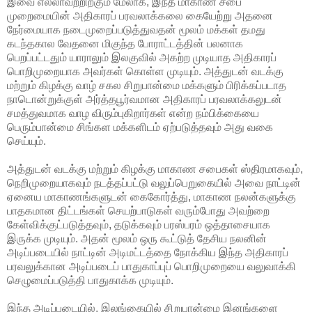
இவை எல்லாவற்றிற்கும் மேலாக, இந்த மாகாண சபை
முறைமையின் அதிகாரப் பரவலாக்கலை கையேற்று அதனை
நேர்மையாக நடைமுறைப்படுத்துவதன் மூலம் மக்கள் தமது
கடந்தகால வேதனை மிகுந்த போராட்டத்தின் பலனாக
பெறப்பட்டதும் யாராலும் இலகுவில் அகற்ற முடியாத அதிகாரப்
பொறிமுறையாக அவர்கள் கொள்ள முடியும். அத்துடன் வடக்கு
மற்றும் கிழக்கு வாழ் சகல சிறுபான்மை மக்களும் பிரிக்கப்படாத
நாடொன்றுக்குள் அர்த்தபூர்வமான அதிகாரப் பரவலாக்கலுடன்
சமத்துவமாக வாழ விரும்புகிறார்கள் என்ற நம்பிக்கையை
பெரும்பான்மை சிங்கள மக்களிடம் ஏற்படுத்தவும் அது வகை
செய்யும்.
அத்துடன் வடக்கு மற்றும் கிழக்கு மாகாண சபைகள் ஸ்திரமாகவும்,
நெறிமுறையாகவும் நடத்தப்பட்டு வலுப்பெறுகையில் அவை நாட்டின்
ஏனைய மாகாணங்களுடன் கைகோர்த்து, மாகாண நலன்களுக்கு
பாதகமான திட்டங்கள் செயற்பாடுகள் வரும்போது அவற்றை
கேள்விக்குட்படுத்தவும், தடுக்கவும் பரஸ்பரம் ஒத்தாசையாக
இருக்க முடியும். அதன் மூலம் ஒரு கூட்டுத் தேசிய நலனின்
அடிப்படையில் நாட்டின் அடிமட்டத்தை நோக்கிய இந்த அதிகாரப்
பரவலுக்கான அடிப்படைப் பாதுகாப்புப் பொறிமுறையை வலுவாக்கி
செழுமைப்படுத்தி பாதுகாக்க முடியும்.
இந்த அடிப்படையில், இலங்கையில் சிறுபான்மை இனங்களை