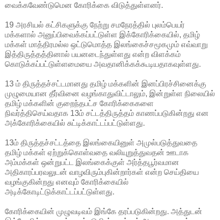
வைக்கவேண்டுமென கோரிக்கை விடுத்துள்ளனர்.
19 அரசியல் கட்சிகளுக்கு நேற்று சமநேரத்தில் புலம்பெயர்
மக்களால் அனுப்பிவைக்கப்பட்டுள்ள இக்கோரிக்கையில், தமிழ்
மக்கள் மாத்திரமல்ல ஒட்டுமொத்த இலங்கைச்சமூகமும் எவ்வாறு
இத்திருத்தத்தினால் பயனடைந்துள்ளது என்ற விளக்கம்
கொடுக்கப்பட்டுள்ளமையை அவதானிக்கக்கூடியதாகவுள்ளது.
13 ம் திருத்தச்சட்டமானது தமிழ் மக்களின் இனப்பிரச்சினைக்கு
முழுமையான தீர்வினை வழங்காதுவிட்டாலும், இன்றுள்ள நிலையில்
தமிழ் மக்களின் குறைந்தபட்ச கோரிக்கைகளை
நிவர்த்திசெய்வதாக 13ம் சட்டத்திருத்தம் காணப்படுகின்றது என
அக்கோரிக்கையில் சுட்டிக்காட்டப்பட்டுள்ளது.
13ம் திருத்தச்சட்டத்தை இலங்கையினுள் அமுல்படுத்துவதை
தமிழ் மக்கள் ஏற்றுக்கொள்வதை வலியுறுத்துவதன் ஊடாக
அம்மக்கள் ஒன்றுபட்ட இலங்கைக்குள் அர்த்தபூர்வமான
அதிகாரப்பரவலுடன் வாழவிரும்புகின்றார்கள் என்ற செய்தியை
வழங்குகின்றது எனவும் கோரிக்கையில்
அடிக்கோடிட்டுக்காட்டப்பட்டுள்ளது.
கோரிக்கையின் முழுவடிவம் இங்கே தரப்படுகின்றது. அத்துடன்