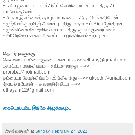
• புதிய ஜனநாயக மார்க்சிஸ்ட் லெனினிஸ்ட் கட்சி - திரு. சி.
கா.செந்திவேல்
• அகில இலங்கைத் தமிழர் மகாசபை – திரு. செங்கதிரோன்
• முற்போக்கு தமிழர் அமைப்பு - திரு. சதாசிவம் வியாழேந்திரன்
• முன்னிலை சோஷலிஸக் கட்சி - திரு. குமார் குணரட்ணம்
• சீறீ ரெலோ மக்கள் அமைப்பு - பரராசசிங்கம் உதயராசா
தொடர்புகளுக்கு:
செல்லையா மனோரஞ்சன் – கனடா --->> selliahy@gmail.com
பத்மபிரபா மகாலிங்கம் – சுவிட்சர்லாந்து --->>
prpraba@hotmail.com
தம்பையா சோதிலிங்கம் - இங்கிலாந்து --->> uksothi@gmail.com
நோயல் நடேசன் – அவுஸ்திரேலியா --->>
uthayam12@gmail.com
கையொப்பமிட இங்கே அழுத்தவும்..
இலங்கைநெற்
at
Sunday, February 27, 2022