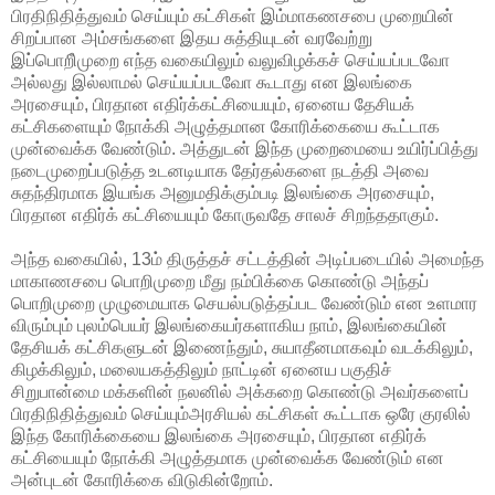
பிரதிநிதித்துவம் செய்யும் கட்சிகள் இம்மாகணசபை முறையின்
சிறப்பான அம்சங்களை இதய சுத்தியுடன் வரவேற்று
இப்பொறிஂமுறை எந்த வகையிலும் வலுவிழக்கச் செய்யப்படவோ
அல்லது இல்லாமல் செய்யப்படவோ கூடாது என இலங்கை
அரசையும், பிரதான எதிர்க்கட்சியையும், ஏனைய தேசியக்
கட்சிகளையும் நோக்கி அழுத்தமான கோரிக்கையை கூட்டாக
முன்வைக்க வேண்டும். அத்துடன் இந்த முறைமையை உயிர்ப்பித்து
நடைமுறைப்படுத்த உடனடியாக தேர்தல்களை நடத்தி அவை
சுதந்திரமாக இயங்க அனுமதிக்கும்படி இலங்கை அரசையும்,
பிரதான எதிர்க் கட்சியையும் கோருவதே சாலச் சிறந்ததாகும்.
அந்த வகையில், 13ம் திருத்தச் சட்டத்தின் அடிப்படையில் அமைந்த
மாகாணசபை பொறிமுறை மீது நம்பிக்கை கொண்டு அந்தப்
பொறிமுறை முழுமையாக செயல்படுத்தப்பட வேண்டும் என உளமார
விரும்பும் புலம்பெயர் இலங்கையர்களாகிய நாம், இலங்கையின்
தேசியக் கட்சிகளுடன் இணைந்தும், சுயாதீனமாகவும் வடக்கிலும்,
கிழக்கிலும், மலையகத்திலும் நாட்டின் ஏனைய பகுதிச்
சிறுபான்மை மக்களின் நலனில் அக்கறை கொண்டு அவர்களைப்
பிரதிநிதித்துவம் செய்யும்அரசியல் கட்சிகள் கூட்டாக ஒரே குரலில்
இந்த கோரிக்கையை இலங்கை அரசையும், பிரதான எதிர்க்
கட்சியையும் நோக்கி அழுத்தமாக முன்வைக்க வேண்டும் என
அன்புடன் கோரிக்கை விடுகின்றோம்.