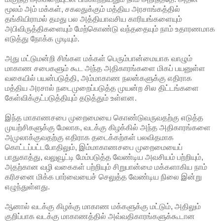
மூலம் அம் மக்கள், சகலதுக்கும் மத்திய அரசாங்கத்தில்
தங்கியிராமல் தமது பல அத்தியாவசிய காரியங்களையும்
அபிவிருத்திகளையும் மேற்கொண்டு வந்ததையும் நாம் உதாரணமாக
எடுத்து நோக்க முடியும்.
அது மட்டுமன்றி சிங்கள மக்கள் பெரும்பான்மையாக வாழும்
மாகாண சபைகளும் கூட அந்த அதிகாரங்களை மிகப் பயனுள்ள
வகையில் பயன்படுத்தி, அம்மாகாண நலன்களுக்கு எதிராக
மத்திய அரசால் நடைமுறைப்படுத்த முயன்ற சில திட்டங்களை
கேள்விக்குட்படுத்தியும் தடுத்தும் உள்ளன.
இந்த மாகாணசபை முறைமையை கொண்டுவருவதற்கு எடுத்த
முயற்சிகளுக்கு மேலாக, வடக்கு கிழக்கில் அந்த அதிகாரங்களை
அமுலாக்குவதற்கு எதிராக தடைக்கற்கள் பலவிதமாக
கொட்டப்பட்டபோதிலும், இம்மாகாணசபை முறைமையைப்
பாதுகாத்து, வலுவூட்டி மேம்படுத்த வேண்டிய அவசியம் பற்றியும்,
அதற்கான வழி வகைகள் பற்றியும் சிறுபான்மை மக்களாகிய நாம்
கரிசனை மிக்க பார்வையைச் செலுத்த வேண்டிய நிலை இன்று
எழுந்துள்ளது.
ஆனால் வடக்கு கிழக்கு மாகாண மக்களுக்கு மட்டும், அதிலும்
குறிப்பாக வடக்கு மாகாணத்தில் அவ்வதிகாரங்களுக்கூடான