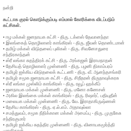
நன்றி
கூட்டாக குரல் கொடுக்கும்படி எம்மால் கோரிக்கை விடப்படும்
கட்சிகள்.
• ஈழ மக்கள் ஜனநாயக கட்சி - திரு. டக்ளஸ் தேவானந்தா
• இலங்கைத் தொழிலாளர் காங்கிரஸ் - திரு. ஜீவன் தொண்டமான்
• தமிழ் மக்கள் விடுதலைப் புலிகள் - திரு. சிவனேசதுரை
சந்திரகாந்தன்
• ஸ்ரீ லங்கா சுதந்திரக் கட்சி - திரு. அங்கஜன் இராமநாதன்
• தேசியத் தொழிலாளர் முன்னணி - திரு. பழனி திகாம்பரம்
• தமிழர் ஐக்கிய விடுதலைக் கூட்டணி - திரு. வீ. ஆனந்தசங்கரி
• தமிழர் சமூக ஜனநாயக கட்சி - திரு. சிறீதரன் திருநாவுக்கரசு
• ஸ்ரீ லங்கா முஸ்லிம் காங்கிரஸ் - திரு. ரவூப் ஹக்கீம்
• ஜனநாயக மக்கள் முன்னணி - திரு. மனோ கணேசன்
• அகில இலங்கை மக்கள் காங்கிரஸ் - திரு. ரிஷார்ட் பதியுதீன்
• மலையக மக்கள் முன்னணி - திரு. வே. இராதாகிருஷ்ணன்
• தேசிய காங்கிரஸ் - திரு. ஏ.ல்.எம். அதாவுல்லா
• சமத்துவம், சமூக நீதிக்கான மக்கள் அமைப்பு - திரு. முருகேசு
சந்திரகுமார்
• தமிழர் ஐக்கிய சுதந்திர முன்னணி - திரு. வினாயகமூர்த்தி
முரளிதரன்