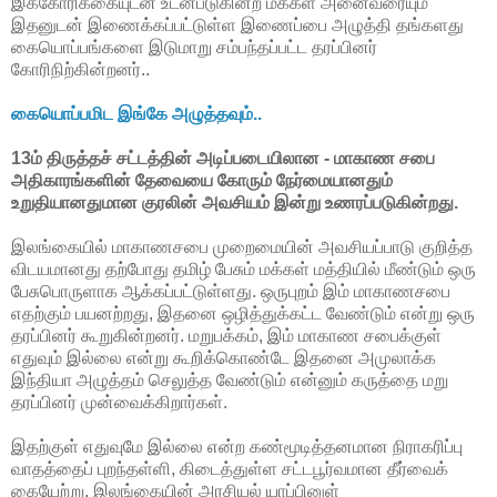
இக்கோரிக்கையுடன் உடன்படுகின்ற மக்கள் அனைவரையும்
இதனுடன் இணைக்கப்பட்டுள்ள இணைப்பை அழுத்தி தங்களது
கையொப்பங்களை இடுமாறு சம்பந்தப்பட்ட தரப்பினர்
கோரிநிற்கின்றனர்..
கையொப்பமிட இங்கே அழுத்தவும்..
13ம் திருத்தச் சட்டத்தின் அடிப்படையிலான - மாகாண சபை
அதிகாரங்களின் தேவையை கோரும் நேர்மையானதும்
உறுதியானதுமான குரலின் அவசியம் இன்று உணரப்படுகின்றது.
இலங்கையில் மாகாணசபை முறைமையின் அவசியப்பாடு குறித்த
விடயமானது தற்போது தமிழ் பேசும் மக்கள் மத்தியில் மீண்டும் ஒரு
பேசுபொருளாக ஆக்கப்பட்டுள்ளது. ஒருபுறம் இம் மாகாணசபை
எதற்கும் பயனற்றது, இதனை ஒழித்துக்கட்ட வேண்டும் என்று ஒரு
தரப்பினர் கூறுகின்றனர். மறுபக்கம், இம் மாகாண சபைக்குள்
எதுவும் இல்லை என்று கூறிக்கொண்டே இதனை அமுலாக்க
இந்தியா அழுத்தம் செலுத்த வேண்டும் என்னும் கருத்தை மறு
தரப்பினர் முன்வைக்கிறார்கள்.
இதற்குள் எதுவுமே இல்லை என்ற கண்மூடித்தனமான நிராகரிப்பு
வாதத்தைப் புறந்தள்ளி, கிடைத்துள்ள சட்டபூர்வமான தீர்வைக்
கையேற்று, இலங்கையின் அரசியல் யாப்பினுள்