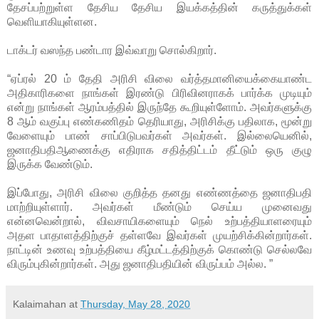
தேசப்பற்றுள்ள தேசிய தேசிய இயக்கத்தின் கருத்துக்கள்
வெளியாகியுள்ளன.
டாக்டர் வஸந்த பண்டார இவ்வாறு சொல்கிறார்.
“ஏப்ரல் 20 ம் தேதி அரிசி விலை வர்த்தமானியைக்
கையாண்ட
அதிகாரிகளை நாங்கள் இரண்டு பிரிவினராகக் பார்க்க முடியும்
என்று நாங்கள் ஆரம்பத்தில் இருந்தே கூறியுள்ளோம். அவர்களுக்கு
8 ஆம் வகுப்பு எண்கணிதம் தெரியாது, அரிசிக்கு பதிலாக, மூன்று
வேளையும் பாண் சாப்பிடுபவர்கள் அவர்கள். இல்லையெனில்,
ஜனாதிபதிஆணைக்கு எதிராக சதித்திட்டம் தீட்டும் ஒரு குழு
இருக்க வேண்டும்.
இப்போது, அரிசி விலை குறித்த தனது எண்ணத்தை ஜனாதிபதி
மாற்றியுள்ளார். அவர்கள் மீண்டும் செய்ய முனைவது
என்னவென்றால், விவசாயிகளையும் நெல் உற்பத்தியாளரையும்
அதள பாதாளத்திற்குச் தள்ளவே இவர்கள் முயற்சிக்கின்றார்கள்.
நாட்டின் உணவு உற்பத்தியை கீழ்மட்டத்திற்குக் கொண்டு செல்லவே
விரும்புகின்றார்கள். அது ஜனாதிபதியின் விருப்பம் அல்ல. ”
Kalaimahan
at
Thursday, May 28, 2020