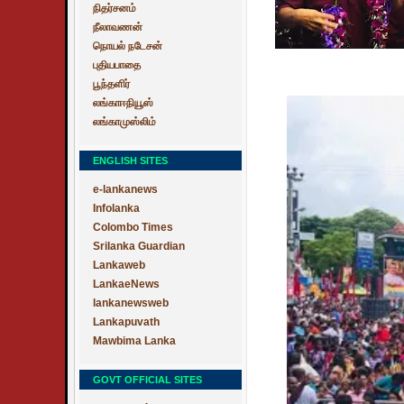
நிதர்சனம்
நீலாவணன்
நொயல் நடேசன்
புதியபாதை
பூந்தளிர்
லங்காஈநியூஸ்
லங்காமுஸ்லிம்
ENGLISH SITES
e-lankanews
Infolanka
Colombo Times
Srilanka Guardian
Lankaweb
LankaeNews
lankanewsweb
Lankapuvath
Mawbima Lanka
GOVT OFFICIAL SITES