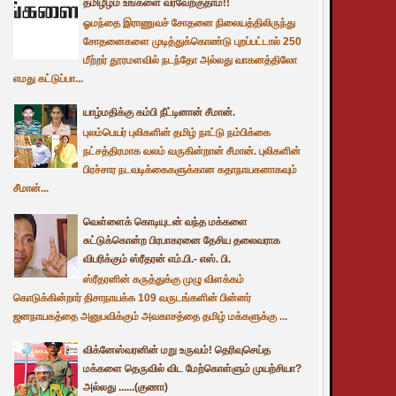
தமிழீழம் உங்களை வரவேற்குதாம்!!
ஓமந்தை இராணுவச் சோதனை நிலையத்திலிருந்து
சோதனைகளை முடித்துக்கொண்டு புறப்பட்டால் 250
மீற்றர் தூரமளவில் நடந்தோ அல்லது வாகனத்திலோ
எமது கட்டுப்பா...
யாழ்மதிக்கு கம்பி நீட்டினான் சீமான்.
புலம்பெயர் புலிகளின் தமிழ் நாட்டு நம்பிக்கை
நட்சத்திரமாக வலம் வருகின்றான் சீமான். புலிகளின்
பிரச்சார நடவடிக்கைகளுக்கான கதாநாயகனாகவும்
சீமான்...
வெள்ளைக் கொடியுடன் வந்த மக்களை
சுட்டுக்கொன்ற பிரபாகரனை தேசிய தலைவராக
விபரிக்கும் ஸ்ரீதரன் எம்.பி.- எஸ். பி.
ஸ்ரீதரனின் கருத்துக்கு முழு விளக்கம்
கொடுக்கின்றார் திசாநாயக்க 109 வருடங்களின் பின்னர்
ஜனநாயகத்தை அனுபவிக்கும் அவகாசத்தை தமிழ் மக்களுக்கு ...
விக்னேஸ்வரனின் மறு உருவம்! தெரிவுசெய்த
மக்களை தெருவில் விட மேற்கொள்ளும் முயற்சியா?
அல்லது ......(குணா)