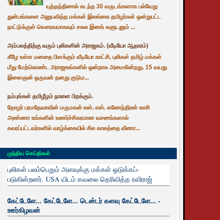
யுத்தத்தினால் கடந்த 30 வருடங்களாக பல்வேறு
துன்பங்களை அனுபவித்த மக்கள் இலங்கை தமிழர்கள் ஒன்றுபட்ட
நாட்டுக்குள் கௌரவமாகவும் சகல இனங் களுடனும் ...
அம்பலத்திற்கு வரும் புலிகளின் அராஜகம். (வீடியோ ஆதாரம்)
கீழே உள்ள மனதை பிளக்கும் வீடியோ காட்சி, புலிகள் தமிழ் மக்கள்
மீது மேற்கொண்ட அராஜகங்களில் ஒன்றாக அமைகின்றது. 15 வயது
இளைஞன் ஒருவன் தனது குடும...
நம்புங்கள் தமிழீழம் நாளை பிறக்கும்.
தோழர் பரமதேவாவின் மருமகன் எஸ். எஸ். கணேந்திரன் காசி
அண்ணா உங்களின் உணர்ச்சிகரமான வசனங்களால்
கவரப்பட்டவர்களில் வாழ்க்கையில் சில காலத்தை வீணா...
முந்திய செய்திகள்
புலிகள் பலம்பெறும் அளவுக்கு மக்கள் ஒடுக்கப்-
படுகின்றனர். USA யிடம் கவலை தெரிவித்த ரவிராஜ்
கேட்டேளே... கேட்டேளே... டென்டர் களவு கேட்டேளே... -
ஊர்கிழவன்