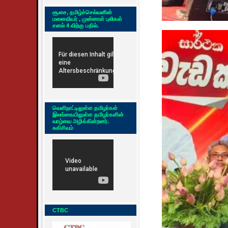
சூசை, தமிழ்ச்செல்வனின்
மனைவியர் , முன்னாள் புலிகள்
சனல் 4 விற்கு பதில்.
வெளிநாட்டிலுள்ள தமிழர்கள்
இலங்கையிலுள்ள தமிழர்களின்
வாழ்வை அழிக்கின்றனர்.
சுகிசிவம்
CTBC