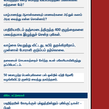
எத்தனை பேர்?
யாழ்பாணத்து ஆசான்களையும் மாணவர்களை அப்துல் கலாம்
அமர வைத்து என்ன சொன்னார்?
பாதிரியாரிடம் தஞ்சமடைந்திருந்த 400 குழந்தைகளை
பலவந்தமாக இழுத்துச் சென்ற புலிகள்.
வாழ்கை வெறுத்து விட்டது, உயிர்
துறக்கிறறோம்,
முன்னாள் போராளி குடும்பம் தற்கொலை.
தலைமைச் செயலகத்தைச் சேர்ந்த சுபன் மலேசியாவிலிருந்து
தப்பியோட்டம்.
50 ஊனமுற்ற பெண்புலிகளை பஸ் ஒன்றில் ஏற்றி தேனீர்
வழங்கிவிட்டு குண்டு வைத்து தகர்த்தனர்.
விசேட கட்டுரைகள்
மஹிந்தரின் கோடிக்குள் புல்லுத்தின்னும் புலிக்குட்டிகள்! -
பீமன்