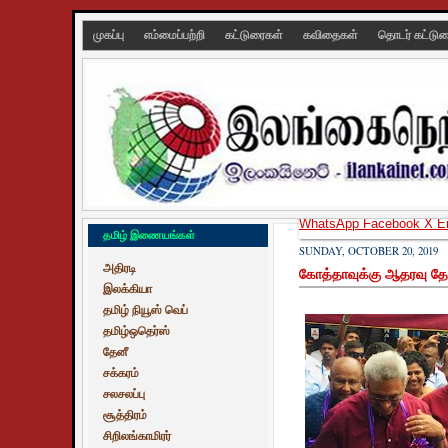
முகப்பு
எம்மைப்பற்றி
கட்டுரைகள்
கவிதைகள்
தொடர் கட்டு
WhatsApp
Facebook
X
E
தமிழ் இணையங்கள்
SUNDAY, OCTOBER 20, 2019
அதிரடி
கோத்தாவுக்கு ஆதரவு தேட
இலக்கியா
தமிழ் நியூஸ் வெப்
தமிழ்ஒதெர்ஸ்
தேனீ
சக்கரம்
சலசலப்பு
சூத்திரம்
சிறிலங்காமிரர்