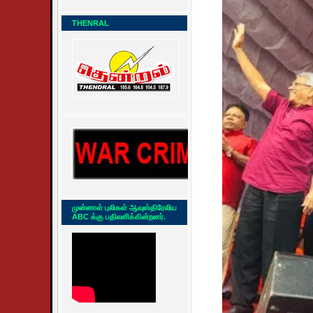
THENRAL
முன்னாள் புலிகள் ஆவுஸ்திரேலிய
ABC க்கு பதிலளிக்கின்றனர்.