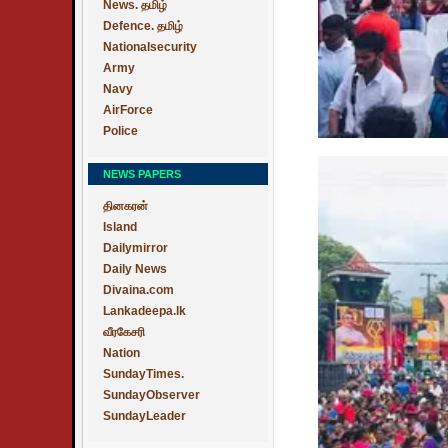
News. தமிழ்
Defence. தமிழ்
Nationalsecurity
Army
Navy
AirForce
Police
NEWS PAPERS
தினகரன்
Island
Dailymirror
Daily News
Divaina.com
Lankadeepa.lk
வீரகேசரி
Nation
SundayTimes.
SundayObserver
SundayLeader