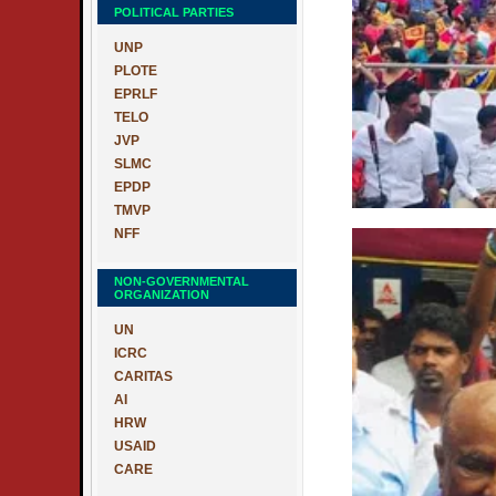
POLITICAL PARTIES
UNP
PLOTE
EPRLF
TELO
JVP
SLMC
EPDP
TMVP
NFF
NON-GOVERNMENTAL
ORGANIZATION
UN
ICRC
CARITAS
AI
HRW
USAID
CARE