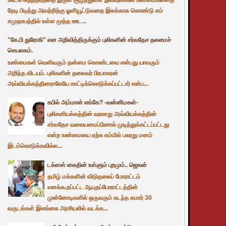
தேடி பிடித்து அவற்றிற்கு ஓளியூட்டுவதை இலக்காக கொண்டு எம்
சமுதாயத்தில் உள்ள மூத்த ஊட...
"கே.பி துரோகி" என அறிவித்திருக்கும் புலிகளின் சர்வதேச தலமைச்
செயலகம்.
உண்மைகள் வெளிவரும் தன்மை கொண்டவை என்பது யாவரும்
அறிந்த விடயம். புலிகளின் தலைவர் பிரபாகரன்
அவ்வியக்கத்தினராலேயே காட்டிக்கொடுக்கப்பட்டார் என்ப...
கபில் அம்மான் எங்கே? -வன்னிமகள்-
புலிகளியக்கத்தின் வரலாறு அவ்வியக்கத்தின்
சர்வதேச வலையமைப்பினால் முடித்துக்கட்டப்பட்டது
என்ற உண்மையை ஏற்க எம்மில் பலரது மனம்
இடம்கொடுக்கவில்ல...
டக்ளஸ் கைதின் உள்ளும் புறமும்.. ஜெகன்
தமிழ் மக்களின் விடுதலைப் போராட்டம்
எனக்கூறப்பட்ட ஆயுதப்போராட்டத்தின்
முன்னோடிகளில் ஒருவரும் கடந்த சுமார் 30
வருடங்கள் இலங்கை அரசியலில் வடக்க...