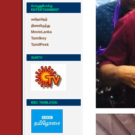
பொழுதுபோக்கு
ENTERTAINMENT
கவிதாநெற்
திரைவிருந்து
MovieLanka
Tamilkey
TamilPeek
SUNTV
BBC TAMILOSAI