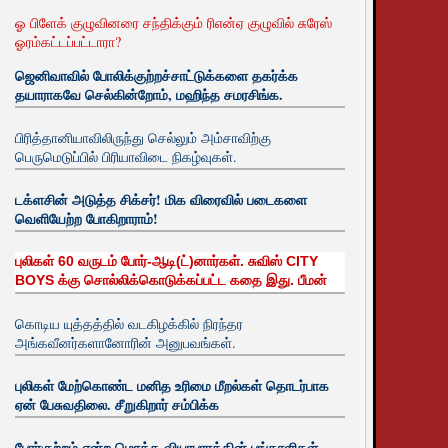
ஓ பிளேக் குழுவினரை சந்திக்கும் ரிஎன்ஏ குழுவில் சுரேஸ்
ஓரம்கட்டப்பட்டாரா?
ஜெனிவாவில் போலிக்குற்றச்சாட்டுக்களை தகர்க்க
தயாராகவே செல்கின்றோம், மஹிந்த சமரசிங்க.
பிரித்தானியாவிலிருந்து செல்லும் அம்சாவிற்கு
பெருமெடுப்பில் பிரியாவிடை நிகழ்வுகள்.
டக்ளசின் அடுத்த சிக்சர்! மிக விரைவில் படைகளை
வெளியேற்ற போகிறாராம்!
புலிகள் 60 வருடம் போர்-ஆடி(ட்)னார்கள். சுவிஸ் CITY
BOYS க்கு சொல்லிக்கொடுக்கப்பட்ட கதை இது. பீமன்
கொடிய யுத்தத்தில் வடகிழக்கில் நிரந்தர
அங்கவீனர்களானோரின் அனுபவங்கள்.
புலிகள் மேற்கொண்ட மனித உரிமை மீறல்கள் தொடர்பாக
ஏன் பேசுவதிலை. சீறுகிறார் சம்பிக்க
போர்குற்றம் என்ற மொத்த வியாபாரத்தின் பங்காளிகள்