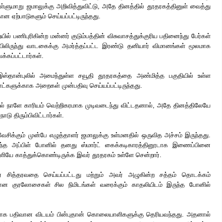
்ளுமாறு ஜமாலுக்கு அறிவித்துவிட்டு, அதே தினத்தில் தூதரகத்தினுள் வைத்து
ற்பாடுகளும் செய்யப்பட்டிருந்தது.
யில் பணிபுரிகின்ற மன்னர் குடும்பத்தின் விசுவாசத்துக்குரிய பதினைந்து பேர்கள்
ிலிருந்து வாடகைக்கு அமர்த்தப்பட்ட இரண்டு தனியார் விமானங்கள் மூலமாக
க்கப்பட்டார்கள்.
ஸ்தான்புலில் அமைந்துள்ள சவூதி தூதரகத்தை அண்மித்த பகுதியில் உள்ள
ாட்களுக்காக அறைகள் முன்பதிவு செய்யப்பட்டிருந்தது.
் நாளே காரியம் வெற்றிகரமாக முடிவடைந்து விட்டதனால், அதே தினத்திலேயே
ாடு திரும்பிவிட்டார்கள்.
வேசிக்கும் முன்பே எழுத்தாளர் ஜமாலுக்கு உள்மனதில் ஒருவித அச்சம் இருந்தது.
ந்த அப்பிள் போனில் தனது ஸ்மார்ட் கைக்கடிகாரத்தினூடாக இணைப்பினை
வெளியே காத்துக்கொண்டிருக்க இவர் தூதரகம் உள்ளே சென்றார்.
ர் சித்தரவதை செய்யப்பட்டது மற்றும் அவர் அழுகின்ற சத்தம் தொடக்கம்
ான குரலோசைகள் சில நிமிடங்கள் வரைக்கும் காதலியிடம் இருந்த போனில்
ஊடாக பதிவான விடயம் பின்புதான் கொலையாளிகளுக்கு தெரியவந்தது. அதனால்