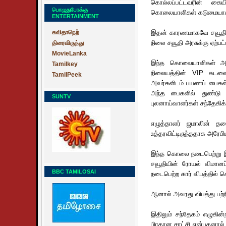
கொல்லப்பட்டவரின் கைய
பொழுதுபோக்கு
கொலையாளிகள் கடுமையாக ம
ENTERTAINMENT
கவிதாநெற்
இதன் காரணமாகவே சவூதி த
நிலை சவூதி அரசுக்கு ஏற்பட்
திரைவிருந்து
MovieLanka
இந்த கொலையாளிகள் அனைவ
Tamilkey
நிலையத்தின் VIP கடவை
TamilPeek
அவர்களிடம் பயணப் பைகள்
அந்த பைகளில் துண்டு து
SUNTV
புலனாய்வாளர்கள் சந்தேகிக்
எழுத்தாளர் ஜமாலின் த
உத்தரவிட்டிருந்ததாக அரேப
இந்த கொலை நடைபெற்று இர
சவூதியின் ரோயல் விமானப
BBC TAMILOSAI
நடைபெற்ற கார் விபத்தில் க
ஆனால் அவரது விபத்து பற
இதிலும் சந்தேகம் எழுகின
பிரதான சாட்சி என்பதனால்