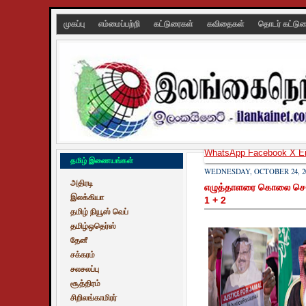
முகப்பு
எம்மைப்பற்றி
கட்டுரைகள்
கவிதைகள்
தொடர் கட்டு
WhatsApp
Facebook
X
E
தமிழ் இணையங்கள்
WEDNESDAY, OCTOBER 24, 2
அதிரடி
எழுத்தாளரை கொலை செய்தத
இலக்கியா
1 + 2
தமிழ் நியூஸ் வெப்
தமிழ்ஒதெர்ஸ்
தேனீ
சக்கரம்
சலசலப்பு
சூத்திரம்
சிறிலங்காமிரர்