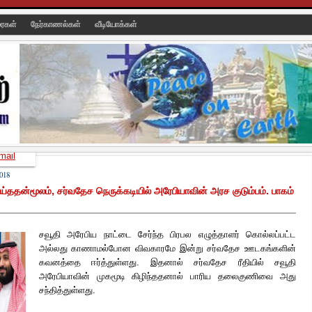
ரைகள்
நேர்காணல்கள்
வீடியோக்கள்
mail
018
ன்மூலம், சர்வதேச நெருக்கடியில் அரேபியாவின் அரச குடும்பம். பாகம்
சவூதி அரேபிய நாட்டை சேர்ந்த பிரபல எழுத்தாளர் கொல்லப்பட்ட
அல்லது காணாமல்போன விவகாரமே இன்று சர்வதேச ஊடகங்களின்
கவனத்தை ஈர்த்துள்ளது. இதனால் சர்வதேச ரீதியில் சவூதி
அரேபியாவின் முகமூடி கிழிந்ததனால் பாரிய தலைகுணிவை அது
சந்தித்துள்ளது.