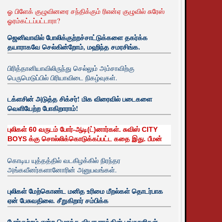
ஓ பிளேக் குழுவினரை சந்திக்கும் ரிஎன்ஏ குழுவில் சுரேஸ்
ஓரம்கட்டப்பட்டாரா?
ஜெனிவாவில் போலிக்குற்றச்சாட்டுக்களை தகர்க்க
தயாராகவே செல்கின்றோம், மஹிந்த சமரசிங்க.
பிரித்தானியாவிலிருந்து செல்லும் அம்சாவிற்கு
பெருமெடுப்பில் பிரியாவிடை நிகழ்வுகள்.
டக்ளசின் அடுத்த சிக்சர்! மிக விரைவில் படைகளை
வெளியேற்ற போகிறாராம்!
புலிகள் 60 வருடம் போர்-ஆடி(ட்)னார்கள். சுவிஸ் CITY
BOYS க்கு சொல்லிக்கொடுக்கப்பட்ட கதை இது. பீமன்
கொடிய யுத்தத்தில் வடகிழக்கில் நிரந்தர
அங்கவீனர்களானோரின் அனுபவங்கள்.
புலிகள் மேற்கொண்ட மனித உரிமை மீறல்கள் தொடர்பாக
ஏன் பேசுவதிலை. சீறுகிறார் சம்பிக்க
போர்குற்றம் என்ற மொத்த வியாபாரத்தின் பங்காளிகள்