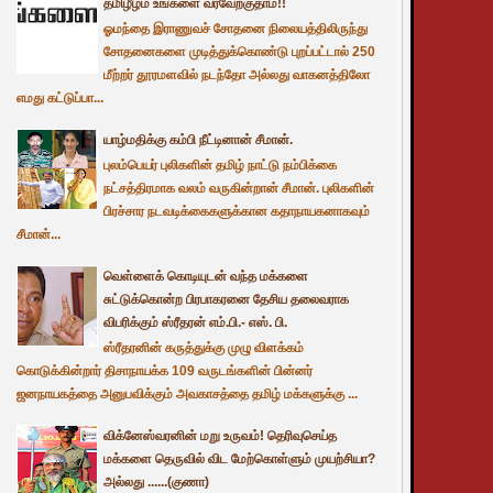
தமிழீழம் உங்களை வரவேற்குதாம்!!
ஓமந்தை இராணுவச் சோதனை நிலையத்திலிருந்து
சோதனைகளை முடித்துக்கொண்டு புறப்பட்டால் 250
மீற்றர் தூரமளவில் நடந்தோ அல்லது வாகனத்திலோ
எமது கட்டுப்பா...
யாழ்மதிக்கு கம்பி நீட்டினான் சீமான்.
புலம்பெயர் புலிகளின் தமிழ் நாட்டு நம்பிக்கை
நட்சத்திரமாக வலம் வருகின்றான் சீமான். புலிகளின்
பிரச்சார நடவடிக்கைகளுக்கான கதாநாயகனாகவும்
சீமான்...
வெள்ளைக் கொடியுடன் வந்த மக்களை
சுட்டுக்கொன்ற பிரபாகரனை தேசிய தலைவராக
விபரிக்கும் ஸ்ரீதரன் எம்.பி.- எஸ். பி.
ஸ்ரீதரனின் கருத்துக்கு முழு விளக்கம்
கொடுக்கின்றார் திசாநாயக்க 109 வருடங்களின் பின்னர்
ஜனநாயகத்தை அனுபவிக்கும் அவகாசத்தை தமிழ் மக்களுக்கு ...
விக்னேஸ்வரனின் மறு உருவம்! தெரிவுசெய்த
மக்களை தெருவில் விட மேற்கொள்ளும் முயற்சியா?
அல்லது ......(குணா)