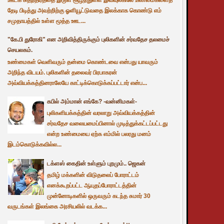
தேடி பிடித்து அவற்றிற்கு ஓளியூட்டுவதை இலக்காக கொண்டு எம்
சமுதாயத்தில் உள்ள மூத்த ஊட...
"கே.பி துரோகி" என அறிவித்திருக்கும் புலிகளின் சர்வதேச தலமைச்
செயலகம்.
உண்மைகள் வெளிவரும் தன்மை கொண்டவை என்பது யாவரும்
அறிந்த விடயம். புலிகளின் தலைவர் பிரபாகரன்
அவ்வியக்கத்தினராலேயே காட்டிக்கொடுக்கப்பட்டார் என்ப...
கபில் அம்மான் எங்கே? -வன்னிமகள்-
புலிகளியக்கத்தின் வரலாறு அவ்வியக்கத்தின்
சர்வதேச வலையமைப்பினால் முடித்துக்கட்டப்பட்டது
என்ற உண்மையை ஏற்க எம்மில் பலரது மனம்
இடம்கொடுக்கவில்ல...
டக்ளஸ் கைதின் உள்ளும் புறமும்.. ஜெகன்
தமிழ் மக்களின் விடுதலைப் போராட்டம்
எனக்கூறப்பட்ட ஆயுதப்போராட்டத்தின்
முன்னோடிகளில் ஒருவரும் கடந்த சுமார் 30
வருடங்கள் இலங்கை அரசியலில் வடக்க...