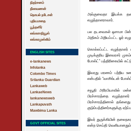
நிதர்சனம்
நீலாவணன்
அல்குவைதா இயக்க தலை
நொயல் நடேசன்
எழுத்தாளராவார்.
புதியபாதை
பூந்தளிர்
பல தடவைகள் ஒசாமா பின
லங்காஈநியூஸ்
அதிகம் அறியப்பட்ட ஓர் எழு
லங்காமுஸ்லிம்
கொல்லப்பட்ட எழுத்தாளர் 
ENGLISH SITES
முடிக்குரிய இளவரசர் முகம்
போஸ்ட்” பத்திரிகையில் கட
e-lankanews
Infolanka
இவரது மரணம் பற்றிய உண
Colombo Times
என்பதில் “வாசிங்டன் போஸ்ட
Srilanka Guardian
Lankaweb
சவூதி அரேபியாவில் மன்ன
LankaeNews
பிரச்சாரத்தை எழுத்தாள
lankanewsweb
பிரச்சாரத்தினால் தங்களத
Lankapuvath
குடும்பத்தினர்களுக்கு ஏற்ப்
Mawbima Lanka
இவர் துருக்கியின் தலைநக
GOVT OFFICIAL SITES
என்ற செய்தி வெளியானதும்,