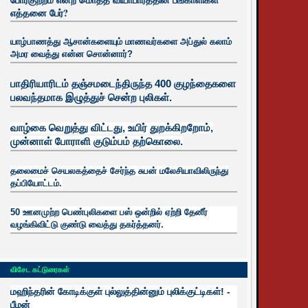
எத்தனை பேர்?
யாழ்பாணத்து ஆசான்களையும் மாணவர்களை அப்துல் கலாம்
அமர வைத்து என்ன சொன்னார்?
பாதிரியாரிடம் தஞ்சமடைந்திருந்த 400 குழந்தைகளை
பலவந்தமாக இழுத்துச் சென்ற புலிகள்.
வாழ்கை வெறுத்து விட்டது, உயிர்
துறக்கிறறோம்,
முன்னாள் போராளி குடும்பம் தற்கொலை.
தலைமைச் செயலகத்தைச் சேர்ந்த சுபன் மலேசியாவிலிருந்து
தப்பியோட்டம்.
50 ஊனமுற்ற பெண்புலிகளை பஸ் ஒன்றில் ஏற்றி தேனீர்
வழங்கிவிட்டு குண்டு வைத்து தகர்த்தனர்.
விசேட கட்டுரைகள்
மஹிந்தரின் கோடிக்குள் புல்லுத்தின்னும் புலிக்குட்டிகள்! -
பீமன்