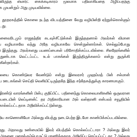
ிலிருந்த ஸ்மார்ட் கைக்கடிகாரம் மூலமாக பதிவாகியதை அழிப்பதற்கு
ுயன்றும் அது முடியவில்லை.
ூதரகத்தில் கொலை நடந்த விடயத்தினை வேறு வழியின்றி ஏற்றுக்கொள்ளும்
டது.
ரிடமும் ராஜதந்திர கடவுச்சீட்டுக்கள் இருந்ததனால் அவர்கள் விமான
 வழியாகவே வந்து அதே வழியாகவே சென்றுள்ளார்கள். செல்லும்போது
 இருந்தது. அவர்களது பயணப்பைகள் பரிசோதிக்கப்படவில்லை. சிலநேரங்களில்
ண்டாக வெட்டப்பட்ட உடல் பாகங்கள் இருந்திருக்கலாம் என்று துருக்கி
கின்றார்கள்.
லையை கொண்டுவர வேண்டும் என்று இளவரசர் முஹம்மத் பின் சல்மான்
ிய ஊடகங்கள் செய்தி வெளியிட்டிருந்ததே இந்த சந்தேகத்துக்கு காரணமாகும்.
ண்டு வாரங்களின் பின்பு குறிப்பிட்ட பதினைந்து கொலையாளிகளில் ஒருவரான
்படையின் லெப்டினன்ட் தர அதிகாரியான அல் வஸ்தானி என்பவர் சவூதியில்
ொல்லப்பட்டதாக அறிவிக்கப்பட்டுள்ளது.
்றிய காணொளியோ அல்லது விபத்து நடைபெற்ற இடமோ காண்பிக்கப்படவில்லை.
்றது. அதாவது உண்மையில் இவர் விபத்தில் கொல்லப்பட்டாரா ? அல்லது இவர்
 அதனை மறைக்கும்பொருட்டு மரணித்ததாக அறிவிப்பு செய்யப்பட்டதா ? அல்லது