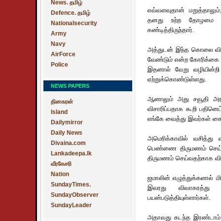
News. தமிழ்
எவ்வளவுதான் மறுத்தாலும
Defence. தமிழ்
தனது உற்ற தோழமை நா
Nationalsecurity
கண்டித்திருந்தார்.
Army
Navy
அத்துடன் இந்த கொலை விவ
AirForce
வேண்டும் என்ற கோரிக்கை 
Police
இதனால் வேறு வழியின்ற
ஏற்றுக்கொண்டுள்ளது.
NEWS PAPERS
ஆனாலும் அது சவூதி அரசா
தினகரன்
விசாரிப்பதாக கூறி பதினெ
Island
எங்கே வைத்து இவர்கள் கைத
Dailymirror
Daily News
அமெரிக்காவில் வசித்து
Divaina.com
பெண்ணை திருமணம் செய்து
Lankadeepa.lk
திருமணம் செய்வதற்காக விவ
வீரகேசரி
Nation
ஜமாலின் எழுத்துக்களால் ம
SundayTimes.
இவரது விவாகரத்து ப
SundayObserver
பயன்படுத்தியுள்ளார்கள்.
SundayLeader
அதாவது கடந்த இரண்டாம் த