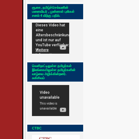
சூசை, தமிழ்ச்செல்வனின்
மனைவியர் , முன்னாள் புலிகள்
சனல் 4 விற்கு பதில்.
வெளிநாட்டிலுள்ள தமிழர்கள்
இலங்கையிலுள்ள தமிழர்களின்
வாழ்வை அழிக்கின்றனர்.
சுகிசிவம்
CTBC