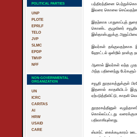
POLITICAL PARTIES
பத்திரத்தினை பெற்றுக்கொள
இவரை கொலை செய்வதற்கான ஏ
UNP
PLOTE
இதற்காக பாதுகாப்புத் துறை
EPRLF
கொண்ட குழுவினர் சவூதிய
TELO
இஸ்தான்புலுக்கு அனுப்பிவை
JVP
SLMC
இவர்கள் தங்குவதற்காக இ
EPDP
ஹோட்டல் ஒன்றில் நான்கு ந
TMVP
NFF
ஆனால் இவர்கள் வந்த முதல
அந்த பதினைந்து பேர்களும் ந
NON-GOVERNMENTAL
ORGANIZATION
சவூதி தூதரகத்துக்குள் பிர
இதனால் காதலியிடம் இரு
UN
ஏற்படுத்திவிட்டு, காதலி 
ICRC
CARITAS
தூதரகத்தினுள் எழுத்தாள
AI
கொல்லப்பட்டது வரைக்கும
HRW
பதிவாகியுள்ளது.
USAID
CARE
ஸ்மார்ட் கைக்கடிகாரம் 