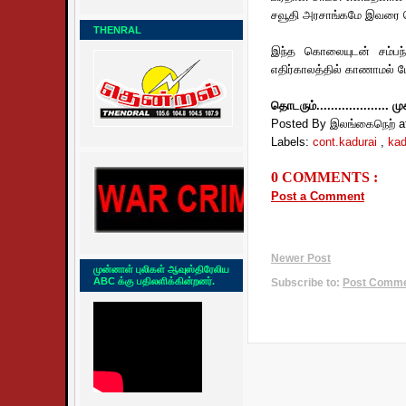
சவூதி அரசாங்கமே இவரை 
THENRAL
இந்த கொலையுடன் சம்பந
எதிர்காலத்தில் காணாமல் 
தொடரும்.................... ம
Posted By இலங்கைநெற்
a
Labels:
cont.kadurai
,
kad
0 COMMENTS :
Post a Comment
Newer Post
முன்னாள் புலிகள் ஆவுஸ்திரேலிய
ABC க்கு பதிலளிக்கின்றனர்.
Subscribe to:
Post Commen