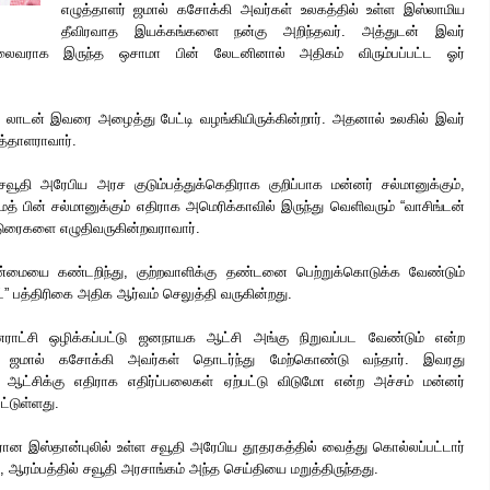
எழுத்தாளர் ஜமால் கசோக்கி அவர்கள் உலகத்தில் உள்ள இஸ்லாமிய
தீவிரவாத இயக்கங்களை நன்கு அறிந்தவர். அத்துடன் இவர்
வராக இருந்த ஒசாமா பின் லேடனினால் அதிகம் விரும்பப்பட்ட ஓர்
் லாடன் இவரை அழைத்து
பேட்டி வழங்கியிருக்கின்றார். அதனால் உலகில் இவர்
த்தாளராவார்.
சவூதி அரேபிய அரச குடும்பத்துக்கெதிராக குறிப்பாக மன்னர் சல்மானுக்கும்,
மத் பின் சல்மானுக்கும் எதிராக அமெரிக்காவில் இருந்து வெளிவரும் “வாசிங்டன்
்டுரைகளை எழுதிவருகின்றவராவார்.
்மையை கண்டறிந்து, குற்றவாளிக்கு தண்டனை பெற்றுக்கொடுக்க வேண்டும்
்” பத்திரிகை அதிக ஆர்வம் செலுத்தி வருகின்றது.
ராட்சி ஒழிக்கப்பட்டு ஜனநாயக ஆட்சி அங்கு நிறுவப்பட வேண்டும் என்ற
ர் ஜமால் கசோக்கி அவர்கள் தொடர்ந்து மேற்கொண்டு வந்தார். இவரது
ு ஆட்சிக்கு எதிராக எதிர்ப்பலைகள் ஏற்பட்டு விடுமோ என்ற அச்சம் மன்னர்
பட்டுள்ளது.
ரான இஸ்தான்புலில் உள்ள சவூதி அரேபிய தூதரகத்தில் வைத்து கொல்லப்பட்டார்
 ஆரம்பத்தில் சவூதி அரசாங்கம் அந்த செய்தியை மறுத்திருந்தது.