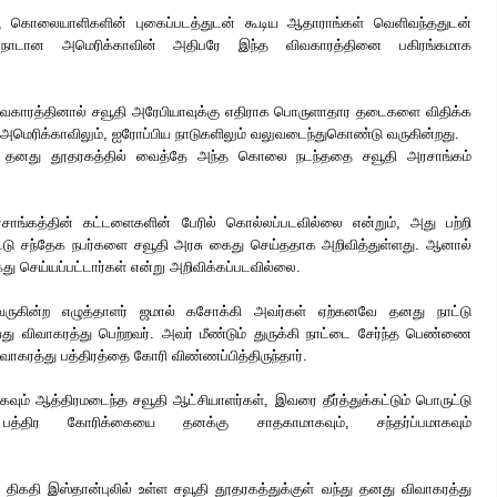
், கொலையாளிகளின் புகைப்படத்துடன் கூடிய ஆதாராங்கள் வெளிவந்ததுடன்
டான அமெரிக்காவின் அதிபரே இந்த விவகாரத்தினை பகிரங்கமாக
காரத்தினால் சவூதி அரேபியாவுக்கு எதிராக பொருளாதார தடைகளை விதிக்க
அமெரிக்காவிலும், ஐரோப்பிய நாடுகளிலும் வலுவடைந்துகொண்டு வருகின்றது.
ி தனது தூதரகத்தில் வைத்தே அந்த கொலை நடந்ததை சவூதி அரசாங்கம்
ங்கத்தின் கட்டளைகளின் பேரில் கொல்லப்படவில்லை என்றும், அது பற்றி
ட்டு சந்தேக நபர்களை சவூதி அரசு கைது செய்ததாக அறிவித்துள்ளது. ஆனால்
ு செய்யப்பட்டார்கள் என்று அறிவிக்கப்படவில்லை.
 வருகின்ற எழுத்தாளர் ஜமால் கசோக்கி அவர்கள் ஏற்கனவே தனது நாட்டு
 விவாகரத்து பெற்றவர். அவர் மீண்டும் துருக்கி நாட்டை சேர்ந்த பெண்ணை
ாகரத்து பத்திரத்தை கோரி விண்ணப்பித்திருந்தார்.
ிகவும் ஆத்திரமடைந்த சவூதி ஆட்சியாளர்கள், இவரை தீர்த்துக்கட்டும் பொருட்டு
த்திர கோரிக்கையை தனக்கு சாதகாமாகவும், சந்தர்ப்பமாகவும்
ிகதி இஸ்தான்புலில் உள்ள சவூதி தூதரகத்துக்குள் வந்து தனது விவாகரத்து