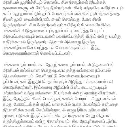
அரசியல் முதிர்ச்சியும் கொண்ட சில தோழர்கள் இயக்கத்
தலைமைகளுடன் சேர்ந்து நின்றார்கள். சிலர் எந்தவித எதிர்ப்பையும்
காட்டாது தாம் மட்டும் தப்பி போனார்கள் என்கின்ற விமர்சனத்தை
சீலன் முன் வைக்கின்றார். அவர் சொல்வது போல சிலர்
இருந்தார்கள். சில தோழர்கள் தம் உயிரிலும் மேலாக நேசித்த
மக்களின் விடுதலையையும், தாம் கட்டி வளர்த்த போராட்ட
அமைப்புகளையும் உடைவுகள் பலவீனப்படுத்தி விடும் என்று பயந்து
எதிர்க்காமல் இருந்தனர். ஆனால் அவ்வாறு இருந்த
மக்களிற்காகவே வாழ்ந்த பல போராளிகளும் கூட இந்த
கொலைகாரர்களால் கொல்லப்பட்டனர்.
மக்களை நம்பாமல், சக தோழர்களை நம்பாமல், விடுதலையின்
அரசியல் கல்வியான பொதுவுடமை தத்துவங்களை நம்பாமல்
ஆயுதங்களையும், வெளிநாட்டு கொள்ளையர்களையும்
நம்பியவர்கள் இறுதியில் தாங்களும் அழிந்து மக்களையும் பலி
கொடுத்தார்கள். இவ்வளவு அழிவின் பின்பு கூட மறுபடியும்
மற்றவர்கள் வந்து மக்களை மீட்பார்கள் என்று ஏமாற்றுகிறார்கள்.
இந்த நேரத்தில் சீலன் போன்றவர்களின் போராட்ட அனுபவங்கள்
எமது போராட்டங்கள் எந்தப் பாதையில் போக வேண்டும் என்பதை
தீர்மானிக்க உதவி செய்கின்றன. அவரது இந்த பதிவுகளில்
முரண்பாடுகள் இருக்கலாம். சில நகர்வுகளை வேறு விதமாக
எடுத்திருக்கலாம் என்று தோன்றலாம். சில தோழர்களைப் பற்றிய
விமர்சனங்களிற்கு வேறு பக்கங்களும் இருக்கக்கூடும். ஆனால்