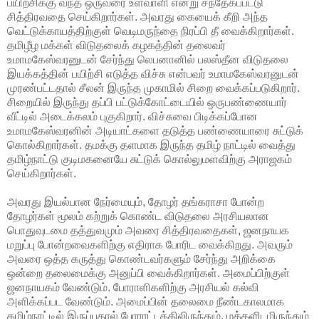
பயிற்சிக்கு வந்த ஒருவரை உளவாளி என்று சந்தேகப்பட்டு
சித்திரவதை செய்கிறார்கள். அவரது கையைக் கீறி அந்த
வெட்டுக்காயத்திற்குள் வெடிமருந்தை நிரப்பி தீ வைக்கிறார்கள்.
தமிழீழ மக்கள் விடுதலைக் கழகத்தின் தலைவர்
உமாமகேஸ்வரனுடன் சேர்ந்து லெபனானில் பலஸ்தீன விடுதலை
இயக்கத்தின் பயிற்சி எடுத்த விச்சு என்பவர் உமாமகேஸ்வரனுடன்
முரண்பட்டதால் சீலன் இருந்த முகாமில் சிறை வைக்கப்படுகிறார்.
சிறையில் இருந்து தப்பி பட்டுக்கோட்டையில் ஒருபண்ணையார்
வீட்டில் அடைக்கலம் புகுகிறார். விச்சுவை பிடிக்கப்போன
உமாமகேஸ்வரனின் அடியாட்களை தடுத்த பண்ணையாரை சுட்டுக்
கொல்கிறார்கள். தமக்கு தளமாக இருந்த தமிழ் நாட்டில் வைத்து
தமிழ்நாட்டு குடிமகனையே சுட்டுக் கொல்லுமளவிற்கு அராஜகம்
செய்கிறார்கள்.
அவரது இயல்பான நேர்மையும், தோழர் தங்கராசா போன்ற
தோழர்கள் மூலம் கற்றுக் கொண்ட விடுதலை அரசியலான
பொதுவுடமை தத்துவமும் அவரை சித்திரவதைகள், ஜனநாயக
மறுப்பு போன்றவைகளிற்கு எதிராக போரிட வைக்கிறது. அவரும்
அவரை ஒத்த கருத்து கொண்டவர்களும் சேர்ந்து அறிக்கை
ஒன்றை தலைமைக்கு அனுப்பி வைக்கிறார்கள். அமைப்பிற்குள்
ஜனநாயகம் வேண்டும். போராளிகளிற்கு அரசியல் கல்வி
அளிக்கப்பட வேண்டும். அமைப்பின் தலைமை நீண்டகாலமாக
தமிழ்நாட்டில் இருப்பதால் போராட்டத்திலிருந்தும், மக்களிடமிருந்தும்