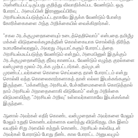
அன்னியப்பட்டிருப்பது குறித்து விவாதிக்கப்பட வேண்டும். ஒரு
போராட்ட அமைப்பின் இராணுவப்பிரிவு
அரசியல்மயப்படுத்தப்பட்டதாகவே இருக்க வேண்டும் போன்ற
கோரிக்கைகளை அந்த அறிக்கையில் வைக்கிறார்கள்.
"சகல அடக்குமுறைகளையும் உடைத்தெறிவொம்" என்பதை தமிழீழ
மக்கள் விடுதலைக்கழகத்தின் கொள்கையாக சொல்லித் திரிந்த
உமாமகேஸ்வரனும், அவரது அடியாட்களும் போராட்டத்தை
அரசியல்மயப்படுத்த வேண்டும் என்றும், அமைபினுள் இருக்கும்
அடக்குமுறைகளிற்கு தீர்வு காணப்பட வேண்டும் எழுந்த குரல்களை
வன்முறை மூலம் அடக்க முற்பட்டார்கள். தம்முடன்
முரண்பட்டவர்களை கொலை செய்வதை தான் போராட்டம் என்று
சொல்லி வந்த கொலைகாரர்களாகத் தான் எல்லா இயக்கங்களும்
இருந்தன. "மக்களிற்கு அரசியல், பேச்சுரிமைகளைக் கொடுத்தால்
நாம் அரசியல் அநாதைகளாகி விடுவோம்" என்று அறிக்கை
விடுமளவிற்கு "அரசியல் அறிவு" உள்ளவர்களாகவே இயக்கங்கள்
இருந்தன.
ஆனால் அவர்கள் எதிர் கொண்ட வன்முறைகள் அவர்களை மேலும்
மேலும் உறுதி கொண்டவர்களாக வளர்த்து விடுகிறது. மிக இளம்
வயதில் சிறு அளவில் கற்றுக் கொண்ட அரசியல் கல்வியுடன்
அவர்கள் போராடும் போது நீண்ட கால போராட்ட அனுபவமும்