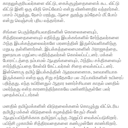
காதலுக்குரியவர்களை விட்டு, கைக்குழந்தைகளைக் கூட விட்டு
விட்டு இனி ஒரு விதி செய்வோம் என்று விண்ணதிர வந்தார்கள்.
பாசம் அறுத்து, நேசம் மறந்து, ஆசை துறந்து நம்தேசம் மீட்போம்
என்று வெஞ்சமர் புரிய வந்தார்கள்.
சிங்கள பெருந்தேசியவாதிகளின் கொலைகளையும்,
சித்திரவதைகளையும் எதிர்த்து இயக்கங்களில் சேர்ந்தவர்களை
அந்த இயக்கத்தலைவர்களே மரணத்தின் இருள்வெளிகளிற்கு
மறுபடி தள்ளினார்கள். இயக்கத்தலைமைகளின் அராஜகத்தை,
ஜனநாயக மறுப்பை எதிர்த்தவர்கள் கொல்லப்பட்டனர். மக்கள்
போராட்டத்தை நம்பாமல் ஆயுதங்களையும், அந்நிய சக்திகளையும்
சார்ந்திருப்பதை கேள்வி கேட்டவர்கள் சிறை வைக்கப்பட்டனர்.
இன்னொரு தமிழ் இயக்கத்தின் ஆதரவாளனாக, உளவாளியாக
இருக்கலாம் என்ற ஒரு சிறு சந்தேகமே பல அப்பாவிகளின் உயிரைப்
பறித்தது. எந்த உயிரினதும் ஆதார உணர்ச்சியான காதல் மனதில்
மலர்ந்தது என்ற காரணத்திற்காகவே மண்ணிற்குள்ளே பலர்
புதைக்கப்பட்டார்கள்
மனதில் தமிழ்மக்களின் விடுதலைக்கனல் கொழுந்து விட்டெரிய
தமிழீழ மக்கள் விடுதலைக் கழகத்தில் சேரும் சீலன்
ஆயுதப்பயிற்சிக்காக தமிழ்நாட்டிற்கு அனுப்பி வைக்கப்படுகிறார்.
பயிற்சி முகாமில் சித்திரவதைகளை கண்முன்னே காண்கிறார்.