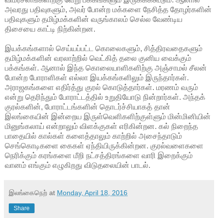
அவரது பதிவுகளும், அவர் போன்ற மக்களை நேசித்த தோழர்களின்
பதிவுகளும் தமிழ்மக்களின் வருங்காலம் செல்ல வேண்டிய
திசையை காட்டி நிற்கின்றன.
இயக்கங்களால் செய்யப்பட்ட கொலைகளும், சித்திரவதைகளும்
தமிழ்மக்களின் வரலாற்றில் வெட்கித் தலை குனிய வைக்கும்
பக்கங்கள். ஆனால் இந்த கொலையாளிகளிற்கு அஞ்சாமல் சீலன்
போன்ற போராளிகள் எல்லா இயக்கங்களிலும் இருந்தார்கள்.
அராஜகங்களை எதிர்த்து குரல் கொடுத்தார்கள். மரணம் வரும்
என்று தெரிந்தும் போராட்டத்தில் உறுதியோடு நின்றார்கள். அந்தக்
குரல்களின், போராட்டங்களின் தொடர்ச்சியாகத் தான்
இலங்கையின் இன்றைய இருள்வெளிகளிற்குள்ளும் மின்மினியின்
மினுங்கலாய் என்றாலும் விளக்குகள் எரிகின்றன. கல் நிறைந்த
பாதையில் கால்கள் களைத்தாலும் காற்றில் அசைந்தாடும்
செங்கொடிகளை கைகள் ஏந்தியிருக்கின்றன. குரல்வளைகளை
நெரிக்கும் கரங்களை மீறி நட்சத்திரங்களை வாரி இறைக்கும்
வானம் எங்கும் எழுகிறது விடுதலையின் பாடல்.
இலங்கைநெற்
at
Monday, April 18, 2016
Share