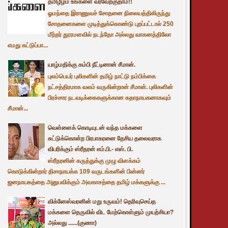
தமிழீழம் உங்களை வரவேற்குதாம்!!
ஓமந்தை இராணுவச் சோதனை நிலையத்திலிருந்து
சோதனைகளை முடித்துக்கொண்டு புறப்பட்டால் 250
மீற்றர் தூரமளவில் நடந்தோ அல்லது வாகனத்திலோ
எமது கட்டுப்பா...
யாழ்மதிக்கு கம்பி நீட்டினான் சீமான்.
புலம்பெயர் புலிகளின் தமிழ் நாட்டு நம்பிக்கை
நட்சத்திரமாக வலம் வருகின்றான் சீமான். புலிகளின்
பிரச்சார நடவடிக்கைகளுக்கான கதாநாயகனாகவும்
சீமான்...
வெள்ளைக் கொடியுடன் வந்த மக்களை
சுட்டுக்கொன்ற பிரபாகரனை தேசிய தலைவராக
விபரிக்கும் ஸ்ரீதரன் எம்.பி.- எஸ். பி.
ஸ்ரீதரனின் கருத்துக்கு முழு விளக்கம்
கொடுக்கின்றார் திசாநாயக்க 109 வருடங்களின் பின்னர்
ஜனநாயகத்தை அனுபவிக்கும் அவகாசத்தை தமிழ் மக்களுக்கு ...
விக்னேஸ்வரனின் மறு உருவம்! தெரிவுசெய்த
மக்களை தெருவில் விட மேற்கொள்ளும் முயற்சியா?
அல்லது ......(குணா)