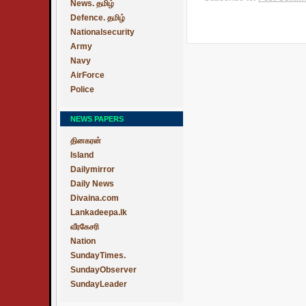
News. தமிழ்
Defence. தமிழ்
Nationalsecurity
Army
Navy
AirForce
Police
NEWS PAPERS
தினகரன்
Island
Dailymirror
Daily News
Divaina.com
Lankadeepa.lk
வீரகேசரி
Nation
SundayTimes.
SundayObserver
SundayLeader