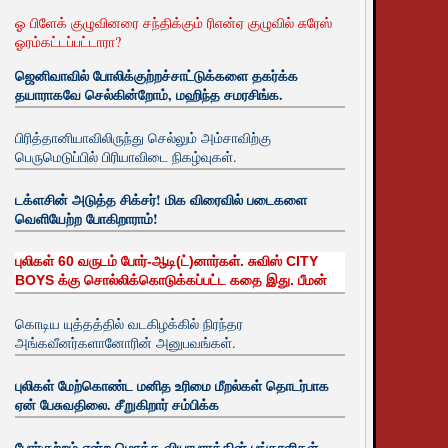
ஓ பிளேக் குழுவினரை சந்திக்கும் ரிஎன்ஏ குழுவில் சுரேஸ்
ஓரம்கட்டப்பட்டாரா?
ஜெனிவாவில் போலிக்குற்றச்சாட்டுக்களை தகர்க்க
தயாராகவே செல்கின்றோம், மஹிந்த சமரசிங்க.
பிரித்தானியாவிலிருந்து செல்லும் அம்சாவிற்கு
பெருமெடுப்பில் பிரியாவிடை நிகழ்வுகள்.
டக்ளசின் அடுத்த சிக்சர்! மிக விரைவில் படைகளை
வெளியேற்ற போகிறாராம்!
புலிகள் 60 வருடம் போர்-ஆடி(ட்)னார்கள். சுவிஸ் CITY
BOYS க்கு சொல்லிக்கொடுக்கப்பட்ட கதை இது. பீமன்
கொடிய யுத்தத்தில் வடகிழக்கில் நிரந்தர
அங்கவீனர்களானோரின் அனுபவங்கள்.
புலிகள் மேற்கொண்ட மனித உரிமை மீறல்கள் தொடர்பாக
ஏன் பேசுவதிலை. சீறுகிறார் சம்பிக்க
போர்குற்றம் என்ற மொத்த வியாபாரத்தின் பங்காளிகள்