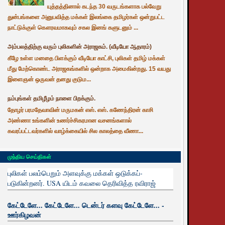
யுத்தத்தினால் கடந்த 30 வருடங்களாக பல்வேறு
துன்பங்களை அனுபவித்த மக்கள் இலங்கை தமிழர்கள் ஒன்றுபட்ட
நாட்டுக்குள் கௌரவமாகவும் சகல இனங் களுடனும் ...
அம்பலத்திற்கு வரும் புலிகளின் அராஜகம். (வீடியோ ஆதாரம்)
கீழே உள்ள மனதை பிளக்கும் வீடியோ காட்சி, புலிகள் தமிழ் மக்கள்
மீது மேற்கொண்ட அராஜகங்களில் ஒன்றாக அமைகின்றது. 15 வயது
இளைஞன் ஒருவன் தனது குடும...
நம்புங்கள் தமிழீழம் நாளை பிறக்கும்.
தோழர் பரமதேவாவின் மருமகன் எஸ். எஸ். கணேந்திரன் காசி
அண்ணா உங்களின் உணர்ச்சிகரமான வசனங்களால்
கவரப்பட்டவர்களில் வாழ்க்கையில் சில காலத்தை வீணா...
முந்திய செய்திகள்
புலிகள் பலம்பெறும் அளவுக்கு மக்கள் ஒடுக்கப்-
படுகின்றனர். USA யிடம் கவலை தெரிவித்த ரவிராஜ்
கேட்டேளே... கேட்டேளே... டென்டர் களவு கேட்டேளே... -
ஊர்கிழவன்