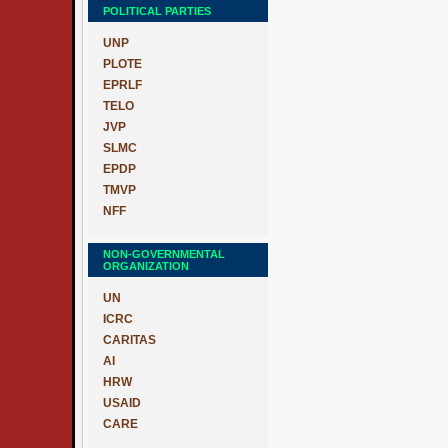
POLITICAL PARTIES
UNP
PLOTE
EPRLF
TELO
JVP
SLMC
EPDP
TMVP
NFF
NON-GOVERNMENTAL
ORGANIZATION
UN
ICRC
CARITAS
AI
HRW
USAID
CARE