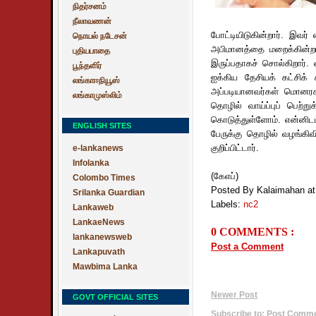
நிதர்சனம்
நீலாவணன்
போட்டியிடுகின்றார். இவர
நொயல் நடேசன்
அபிமானத்தை மறைக்கின்ற
புதியபாதை
இருப்பதாகச் சொல்கிறார்.
பூந்தளிர்
ஐக்கிய தேசியக் கட்சிக் 
லங்காஈநியூஸ்
அப்படியானவர்கள் மொனரகல
லங்காமுஸ்லிம்
தொழில் வாய்ப்புப் பெற்று
கொடுத்துள்ளோம். என்னிடம்
ENGLISH SITES
பேருக்கு தொழில் வழங்கிவ
குறிப்பிட்டார்.
e-lankanews
Infolanka
(கேஎப்)
Colombo Times
Posted By Kalaimahan
a
Srilanka Guardian
Labels:
nc2
Lankaweb
LankaeNews
0 COMMENTS :
lankanewsweb
Post a Comment
Lankapuvath
Mawbima Lanka
Newer Post
GOVT OFFICIAL SITES
Subscribe to:
Post Commen