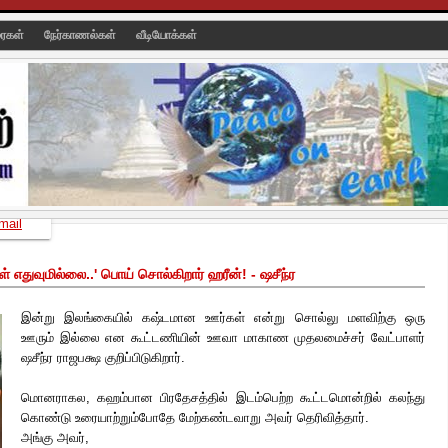
ரைகள்
நேர்காணல்கள்
வீடியோக்கள்
mail
 எதுவுமில்லை..' பொய் சொல்கிறார் ஹரீன்! - ஷசீந்ர
இன்று இலங்கையில் கஷ்டமான ஊர்கள் என்று சொல்லு மளவிற்கு ஒரு
ஊரும் இல்லை என கூட்டணியின் ஊவா மாகாண முதலமைச்சர் வேட்பாளர்
ஷசீந்ர ராஜபக்ஷ குறிப்பிடுகிறார்.
மொனராகல, கஹம்பான பிரதேசத்தில் இடம்பெற்ற கூட்டமொன்றில் கலந்து
கொண்டு உரையாற்றும்போதே மேற்கண்டவாறு அவர் தெரிவித்தார்.
அங்கு அவர்,