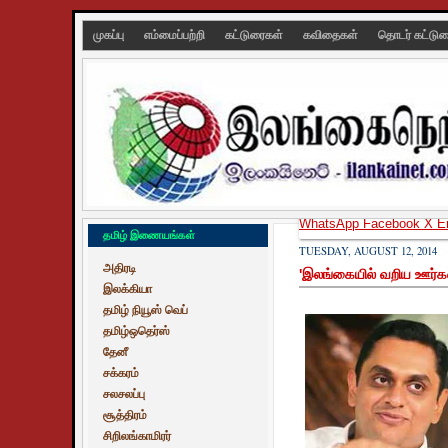
முகப்பு
எம்மைப்பற்றி
கட்டுரைகள்
கவிதைகள்
தொடர் கட்டு
WhatsApp
Facebook
X
E
தமிழ் இணையங்கள்
TUESDAY, AUGUST 12, 2014
அதிரடி
'இலங்கையில் வறிய ஊர்கள்
இலக்கியா
தமிழ் நியூஸ் வெப்
தமிழ்ஒதெர்ஸ்
தேனீ
சக்கரம்
சலசலப்பு
சூத்திரம்
சிறிலங்காமிரர்