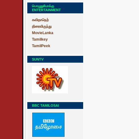
பொழுதுபோக்கு
ENTERTAINMENT
கவிதாநெற்
திரைவிருந்து
MovieLanka
Tamilkey
TamilPeek
SUNTV
BBC TAMILOSAI