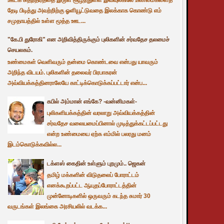
தேடி பிடித்து அவற்றிற்கு ஓளியூட்டுவதை இலக்காக கொண்டு எம்
சமுதாயத்தில் உள்ள மூத்த ஊட...
"கே.பி துரோகி" என அறிவித்திருக்கும் புலிகளின் சர்வதேச தலமைச்
செயலகம்.
உண்மைகள் வெளிவரும் தன்மை கொண்டவை என்பது யாவரும்
அறிந்த விடயம். புலிகளின் தலைவர் பிரபாகரன்
அவ்வியக்கத்தினராலேயே காட்டிக்கொடுக்கப்பட்டார் என்ப...
கபில் அம்மான் எங்கே? -வன்னிமகள்-
புலிகளியக்கத்தின் வரலாறு அவ்வியக்கத்தின்
சர்வதேச வலையமைப்பினால் முடித்துக்கட்டப்பட்டது
என்ற உண்மையை ஏற்க எம்மில் பலரது மனம்
இடம்கொடுக்கவில்ல...
டக்ளஸ் கைதின் உள்ளும் புறமும்.. ஜெகன்
தமிழ் மக்களின் விடுதலைப் போராட்டம்
எனக்கூறப்பட்ட ஆயுதப்போராட்டத்தின்
முன்னோடிகளில் ஒருவரும் கடந்த சுமார் 30
வருடங்கள் இலங்கை அரசியலில் வடக்க...