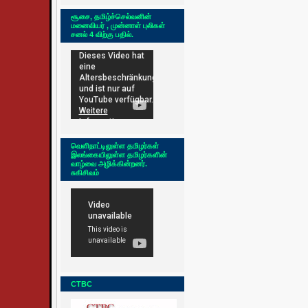
சூசை, தமிழ்ச்செல்வனின்
மனைவியர் , முன்னாள் புலிகள்
சனல் 4 விற்கு பதில்.
வெளிநாட்டிலுள்ள தமிழர்கள்
இலங்கையிலுள்ள தமிழர்களின்
வாழ்வை அழிக்கின்றனர்.
சுகிசிவம்
CTBC