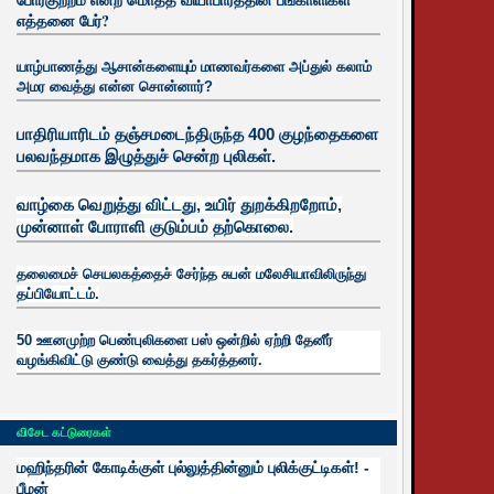
எத்தனை பேர்?
யாழ்பாணத்து ஆசான்களையும் மாணவர்களை அப்துல் கலாம்
அமர வைத்து என்ன சொன்னார்?
பாதிரியாரிடம் தஞ்சமடைந்திருந்த 400 குழந்தைகளை
பலவந்தமாக இழுத்துச் சென்ற புலிகள்.
வாழ்கை வெறுத்து விட்டது, உயிர்
துறக்கிறறோம்,
முன்னாள் போராளி குடும்பம் தற்கொலை.
தலைமைச் செயலகத்தைச் சேர்ந்த சுபன் மலேசியாவிலிருந்து
தப்பியோட்டம்.
50 ஊனமுற்ற பெண்புலிகளை பஸ் ஒன்றில் ஏற்றி தேனீர்
வழங்கிவிட்டு குண்டு வைத்து தகர்த்தனர்.
விசேட கட்டுரைகள்
மஹிந்தரின் கோடிக்குள் புல்லுத்தின்னும் புலிக்குட்டிகள்! -
பீமன்