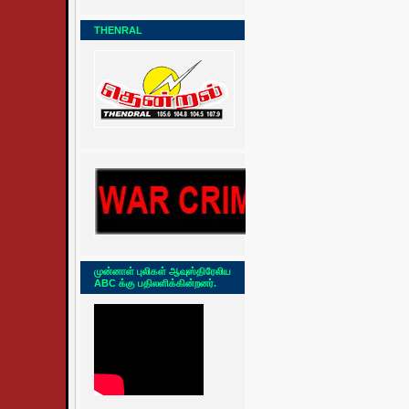
THENRAL
முன்னாள் புலிகள் ஆவுஸ்திரேலிய
ABC க்கு பதிலளிக்கின்றனர்.