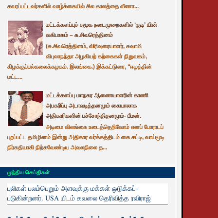
கவரப்பட்டவர்களில் வாழ்க்கையில் சில காலத்தை வீணா...
மட்டக்களப்புச் சமூக நடைமுறைகளில் ‘குடி’ யின்
வகிபாகம் – சு.சிவரெத்தினம்
(சு.சிவரெத்தினம், விரிவுரையாளர், சுவாமி
விபுலாநந்தா அழகியற் கற்கைகள் நிறுவகம்,
கிழக்குப்பல்கலைக்கழகம். இலங்கை.) இக்கட்டுரை, “ஈழத்தின்
மட்ட...
மட்டக்களப்பு மாநகர ஆணையாளரின் காணி
அபகரிப்பு அடாவடித்தனமும் கையாலாக
அதிகாரிகளின் பச்சோந்திதனமும்- பீமன்.
அடிமை விலங்கை உடைத்தெறிவோம் எனப் போராடப்
புறப்பட்ட தமிழினம் இன்று அதிகார வர்க்கத்திடம் கை கட்டி, வாய்மூடி
நிர்கதியாகி நிற்கவேண்டிய அவலநிலை த...
முந்திய செய்திகள்
புலிகள் பலம்பெறும் அளவுக்கு மக்கள் ஒடுக்கப்-
படுகின்றனர். USA யிடம் கவலை தெரிவித்த ரவிராஜ்