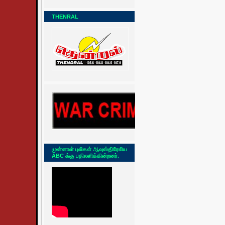
THENRAL
முன்னாள் புலிகள் ஆவுஸ்திரேலிய
ABC க்கு பதிலளிக்கின்றனர்.