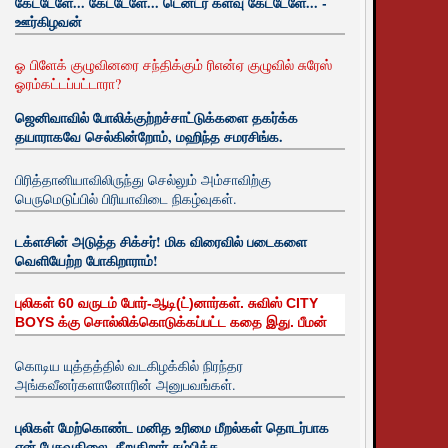
கேட்டேளே... கேட்டேளே... டென்டர் களவு கேட்டேளே... -
ஊர்கிழவன்
ஓ பிளேக் குழுவினரை சந்திக்கும் ரிஎன்ஏ குழுவில் சுரேஸ்
ஓரம்கட்டப்பட்டாரா?
ஜெனிவாவில் போலிக்குற்றச்சாட்டுக்களை தகர்க்க
தயாராகவே செல்கின்றோம், மஹிந்த சமரசிங்க.
பிரித்தானியாவிலிருந்து செல்லும் அம்சாவிற்கு
பெருமெடுப்பில் பிரியாவிடை நிகழ்வுகள்.
டக்ளசின் அடுத்த சிக்சர்! மிக விரைவில் படைகளை
வெளியேற்ற போகிறாராம்!
புலிகள் 60 வருடம் போர்-ஆடி(ட்)னார்கள். சுவிஸ் CITY
BOYS க்கு சொல்லிக்கொடுக்கப்பட்ட கதை இது. பீமன்
கொடிய யுத்தத்தில் வடகிழக்கில் நிரந்தர
அங்கவீனர்களானோரின் அனுபவங்கள்.
புலிகள் மேற்கொண்ட மனித உரிமை மீறல்கள் தொடர்பாக
ஏன் பேசுவதிலை. சீறுகிறார் சம்பிக்க