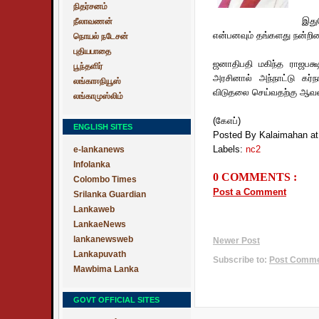
நிதர்சனம்
இது
நீலாவணன்
என்பனவும் தங்களது நன்றி
நொயல் நடேசன்
புதியபாதை
ஜனாதிபதி மகிந்த ராஜபக்ஷ
பூந்தளிர்
அரசினால் அந்நாட்டு கர்
லங்காஈநியூஸ்
விடுதலை செய்வதற்கு ஆவன 
லங்காமுஸ்லிம்
(கேஎப்)
ENGLISH SITES
Posted By Kalaimahan
a
Labels:
nc2
e-lankanews
Infolanka
0 COMMENTS :
Colombo Times
Post a Comment
Srilanka Guardian
Lankaweb
LankaeNews
lankanewsweb
Newer Post
Lankapuvath
Subscribe to:
Post Commen
Mawbima Lanka
GOVT OFFICIAL SITES