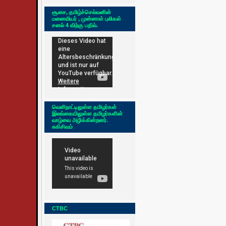
சூசை, தமிழ்ச்செல்வனின்
மனைவியர் , முன்னாள் புலிகள்
சனல் 4 விற்கு பதில்.
வெளிநாட்டிலுள்ள தமிழர்கள்
இலங்கையிலுள்ள தமிழர்களின்
வாழ்வை அழிக்கின்றனர்.
சுகிசிவம்
CTBC