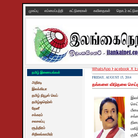
முகப்பு
எம்மைப்பற்றி
கட்டுரைகள்
கவிதைகள்
தொடர் கட்டு
WhatsApp
Facebook
X
E
தமிழ் இணையங்கள்
FRIDAY, AUGUST 15, 2014
அதிரடி
தங்களை விடுதலை செய்தது
இலக்கியா
தமிழ் நியூஸ் வெப்
இலங
தமிழ்ஒதெர்ஸ்
செய
தேனீ
மீன
சக்கரம்
சங்
சலசலப்பு
தின
சூத்திரம்
மகி
சிறிலங்காமிரர்
குறிப