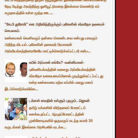
தேடி பிடித்து அவற்றிற்கு ஓளியூட்டுவதை இலக்காக கொண்டு எம்
சமுதாயத்தில் உள்ள மூத்த ஊட...
"கே.பி துரோகி" என அறிவித்திருக்கும் புலிகளின் சர்வதேச தலமைச்
செயலகம்.
உண்மைகள் வெளிவரும் தன்மை கொண்டவை என்பது யாவரும்
அறிந்த விடயம். புலிகளின் தலைவர் பிரபாகரன்
அவ்வியக்கத்தினராலேயே காட்டிக்கொடுக்கப்பட்டார் என்ப...
கபில் அம்மான் எங்கே? -வன்னிமகள்-
புலிகளியக்கத்தின் வரலாறு அவ்வியக்கத்தின்
சர்வதேச வலையமைப்பினால் முடித்துக்கட்டப்பட்டது
என்ற உண்மையை ஏற்க எம்மில் பலரது மனம்
இடம்கொடுக்கவில்ல...
டக்ளஸ் கைதின் உள்ளும் புறமும்.. ஜெகன்
தமிழ் மக்களின் விடுதலைப் போராட்டம்
எனக்கூறப்பட்ட ஆயுதப்போராட்டத்தின்
முன்னோடிகளில் ஒருவரும் கடந்த சுமார் 30
வருடங்கள் இலங்கை அரசியலில் வடக்க...