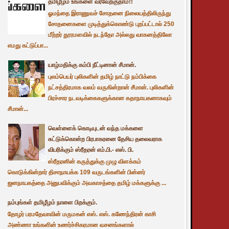
தமிழீழம் உங்களை வரவேற்குதாம்!!
ஓமந்தை இராணுவச் சோதனை நிலையத்திலிருந்து
சோதனைகளை முடித்துக்கொண்டு புறப்பட்டால் 250
மீற்றர் தூரமளவில் நடந்தோ அல்லது வாகனத்திலோ
எமது கட்டுப்பா...
யாழ்மதிக்கு கம்பி நீட்டினான் சீமான்.
புலம்பெயர் புலிகளின் தமிழ் நாட்டு நம்பிக்கை
நட்சத்திரமாக வலம் வருகின்றான் சீமான். புலிகளின்
பிரச்சார நடவடிக்கைகளுக்கான கதாநாயகனாகவும்
சீமான்...
வெள்ளைக் கொடியுடன் வந்த மக்களை
சுட்டுக்கொன்ற பிரபாகரனை தேசிய தலைவராக
விபரிக்கும் ஸ்ரீதரன் எம்.பி.- எஸ். பி.
ஸ்ரீதரனின் கருத்துக்கு முழு விளக்கம்
கொடுக்கின்றார் திசாநாயக்க 109 வருடங்களின் பின்னர்
ஜனநாயகத்தை அனுபவிக்கும் அவகாசத்தை தமிழ் மக்களுக்கு ...
நம்புங்கள் தமிழீழம் நாளை பிறக்கும்.
தோழர் பரமதேவாவின் மருமகன் எஸ். எஸ். கணேந்திரன் காசி
அண்ணா உங்களின் உணர்ச்சிகரமான வசனங்களால்