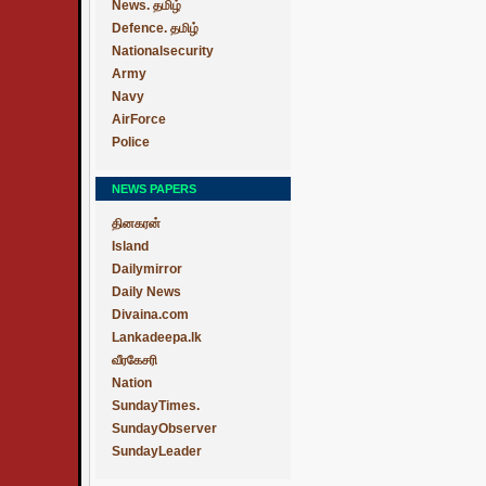
News. தமிழ்
Defence. தமிழ்
Nationalsecurity
Army
Navy
AirForce
Police
NEWS PAPERS
தினகரன்
Island
Dailymirror
Daily News
Divaina.com
Lankadeepa.lk
வீரகேசரி
Nation
SundayTimes.
SundayObserver
SundayLeader