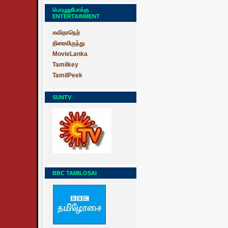
பொழுதுபோக்கு
ENTERTAINMENT
கவிதாநெற்
திரைவிருந்து
MovieLanka
Tamilkey
TamilPeek
SUNTV
BBC TAMILOSAI