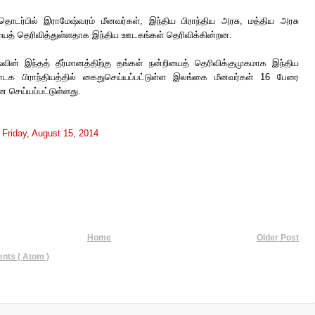
தொடர்பில் இராமேஷ்வரம் மீனவர்கள், இந்திய பிராந்திய அரசு, மத்திய அரசு
யைத் தெரிவித்துள்ளதாக இந்திய ஊடகங்கள் தெரிவிக்கின்றன.
வின் இந்தத் தீர்மானத்திற்கு தங்கள் நன்றியைத் தெரிவிக்குமுகமாக இந்திய
நாடக பிராந்தியத்தில் கைதுசெய்யப்பட்டுள்ள இலங்கை மீனவர்கள் 16 பேரை
செய்யப்பட்டுள்ளது.
t
Friday, August 15, 2014
Home
Older Post
ts ( Atom )