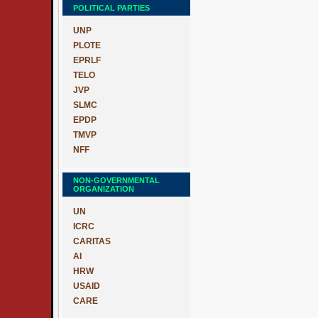
POLITICAL PARTIES
UNP
PLOTE
EPRLF
TELO
JVP
SLMC
EPDP
TMVP
NFF
NON-GOVERNMENTAL
ORGANIZATION
UN
ICRC
CARITAS
AI
HRW
USAID
CARE