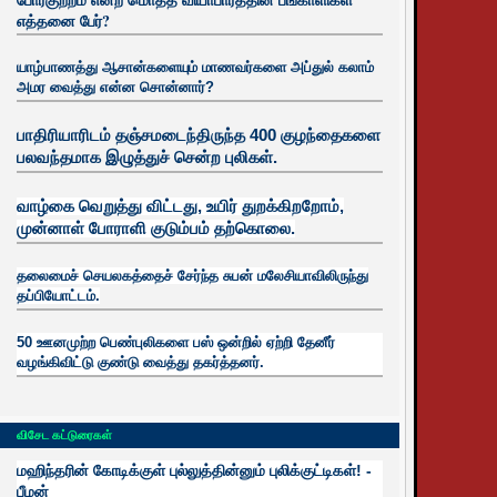
எத்தனை பேர்?
யாழ்பாணத்து ஆசான்களையும் மாணவர்களை அப்துல் கலாம்
அமர வைத்து என்ன சொன்னார்?
பாதிரியாரிடம் தஞ்சமடைந்திருந்த 400 குழந்தைகளை
பலவந்தமாக இழுத்துச் சென்ற புலிகள்.
வாழ்கை வெறுத்து விட்டது, உயிர்
துறக்கிறறோம்,
முன்னாள் போராளி குடும்பம் தற்கொலை.
தலைமைச் செயலகத்தைச் சேர்ந்த சுபன் மலேசியாவிலிருந்து
தப்பியோட்டம்.
50 ஊனமுற்ற பெண்புலிகளை பஸ் ஒன்றில் ஏற்றி தேனீர்
வழங்கிவிட்டு குண்டு வைத்து தகர்த்தனர்.
விசேட கட்டுரைகள்
மஹிந்தரின் கோடிக்குள் புல்லுத்தின்னும் புலிக்குட்டிகள்! -
பீமன்