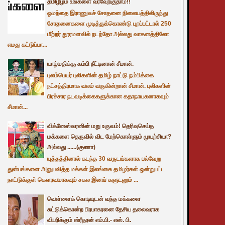
தமிழீழம் உங்களை வரவேற்குதாம்!!
ஓமந்தை இராணுவச் சோதனை நிலையத்திலிருந்து
சோதனைகளை முடித்துக்கொண்டு புறப்பட்டால் 250
மீற்றர் தூரமளவில் நடந்தோ அல்லது வாகனத்திலோ
எமது கட்டுப்பா...
யாழ்மதிக்கு கம்பி நீட்டினான் சீமான்.
புலம்பெயர் புலிகளின் தமிழ் நாட்டு நம்பிக்கை
நட்சத்திரமாக வலம் வருகின்றான் சீமான். புலிகளின்
பிரச்சார நடவடிக்கைகளுக்கான கதாநாயகனாகவும்
சீமான்...
விக்னேஸ்வரனின் மறு உருவம்! தெரிவுசெய்த
மக்களை தெருவில் விட மேற்கொள்ளும் முயற்சியா?
அல்லது ......(குணா)
யுத்தத்தினால் கடந்த 30 வருடங்களாக பல்வேறு
துன்பங்களை அனுபவித்த மக்கள் இலங்கை தமிழர்கள் ஒன்றுபட்ட
நாட்டுக்குள் கௌரவமாகவும் சகல இனங் களுடனும் ...
வெள்ளைக் கொடியுடன் வந்த மக்களை
சுட்டுக்கொன்ற பிரபாகரனை தேசிய தலைவராக
விபரிக்கும் ஸ்ரீதரன் எம்.பி.- எஸ். பி.