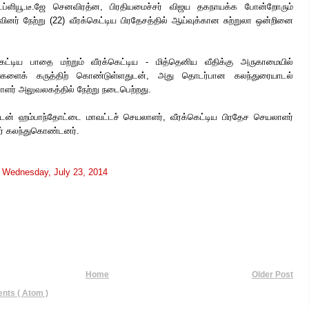
டப்ளியூ.டீ.ஜே செனவிரத்ன, பிரதியமைச்சர் விஜய தகநாயக்க போன்றோரும்
னர் நேற்று (22) வீரக்கெட்டிய பிரதேசத்தில் ஆய்வுக்கான சுற்றுலா ஒன்றினை
ெட்டிய பாதை மற்றும் வீரக்கெட்டிய - மித்தெனிய வீதிக்கு அருகாமையில்
களைக் கருத்திற் கொண்டுள்ளதுடன், அது தொடர்பான கலந்துரையாடல்
ாளர் அலுவலகத்தில் நேற்று நடைபெற்றது.
ுடன் ஹம்பாந்தோட்டை மாவட்டச் செயலாளர், வீரக்கெட்டிய பிரதேச செயலாளர்
ர் கலந்துகொண்டனர்.
t
Wednesday, July 23, 2014
Home
Older Post
ts ( Atom )