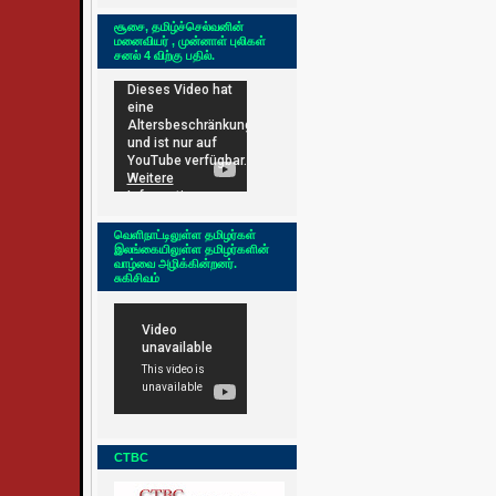
சூசை, தமிழ்ச்செல்வனின்
மனைவியர் , முன்னாள் புலிகள்
சனல் 4 விற்கு பதில்.
வெளிநாட்டிலுள்ள தமிழர்கள்
இலங்கையிலுள்ள தமிழர்களின்
வாழ்வை அழிக்கின்றனர்.
சுகிசிவம்
CTBC