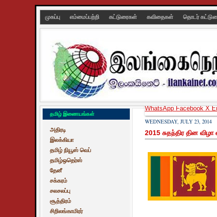
முகப்பு
எம்மைப்பற்றி
கட்டுரைகள்
கவிதைகள்
தொடர் கட்டு
WhatsApp
Facebook
X
E
தமிழ் இணையங்கள்
WEDNESDAY, JULY 23, 2014
அதிரடி
2015 சுதந்திர தின விழா 
இலக்கியா
தமிழ் நியூஸ் வெப்
தமிழ்ஒதெர்ஸ்
தேனீ
சக்கரம்
சலசலப்பு
சூத்திரம்
சிறிலங்காமிரர்