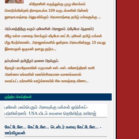
ஸ்ரீதரனின் கருத்துக்கு முழு விளக்கம்
கொடுக்கின்றார் திசாநாயக்க 109 வருடங்களின் பின்னர்
ஜனநாயகத்தை அனுபவிக்கும் அவகாசத்தை தமிழ் மக்களுக்கு ...
அம்பலத்திற்கு வரும் புலிகளின் அராஜகம். (வீடியோ ஆதாரம்)
கீழே உள்ள மனதை பிளக்கும் வீடியோ காட்சி, புலிகள் தமிழ் மக்கள்
மீது மேற்கொண்ட அராஜகங்களில் ஒன்றாக அமைகின்றது. 15 வயது
இளைஞன் ஒருவன் தனது குடும...
நம்புங்கள் தமிழீழம் நாளை பிறக்கும்.
தோழர் பரமதேவாவின் மருமகன் எஸ். எஸ். கணேந்திரன் காசி
அண்ணா உங்களின் உணர்ச்சிகரமான வசனங்களால்
கவரப்பட்டவர்களில் வாழ்க்கையில் சில காலத்தை வீணா...
முந்திய செய்திகள்
புலிகள் பலம்பெறும் அளவுக்கு மக்கள் ஒடுக்கப்-
படுகின்றனர். USA யிடம் கவலை தெரிவித்த ரவிராஜ்
கேட்டேளே... கேட்டேளே... டென்டர் களவு கேட்டேளே... -
ஊர்கிழவன்