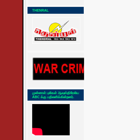
THENRAL
முன்னாள் புலிகள் ஆவுஸ்திரேலிய
ABC க்கு பதிலளிக்கின்றனர்.