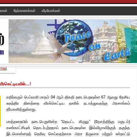
ரைகள்
நேர்காணல்கள்
வீடியோக்கள்
mail
வீரகெட்டியவில்…!
எதிர்வரும் பெப்ரவரி மாதம் 04 ஆம் திகதி நடைபெறவுள்ள 67 ஆவது தேசிய
சுதந்திர தினத்தை வீரக்கெட்டிய நகரில் நடாத்துவதற்கு அரசாங்கம்
தீர்மானித்துள்ளது.
மாத்தறையில் நடைபெறுகின்ற “தெயட்ட கிருலு” (தேசத்திற்கு மகுடம்)
கண்காட்சியுன் தொடர்புற்றதாய் நடைபெறவுள்ள இவ்விழாவிற்குத்
தகுந்த
இடமொன்றைத் தெரிவு செய்வதற்காக அரச நிருவாக மற்றும் உள்நாட்டு