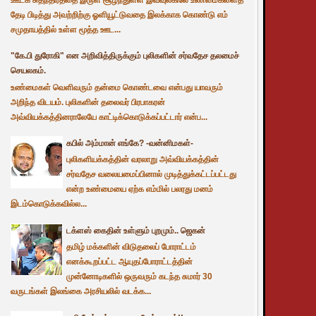
தேடி பிடித்து அவற்றிற்கு ஓளியூட்டுவதை இலக்காக கொண்டு எம்
சமுதாயத்தில் உள்ள மூத்த ஊட...
"கே.பி துரோகி" என அறிவித்திருக்கும் புலிகளின் சர்வதேச தலமைச்
செயலகம்.
உண்மைகள் வெளிவரும் தன்மை கொண்டவை என்பது யாவரும்
அறிந்த விடயம். புலிகளின் தலைவர் பிரபாகரன்
அவ்வியக்கத்தினராலேயே காட்டிக்கொடுக்கப்பட்டார் என்ப...
கபில் அம்மான் எங்கே? -வன்னிமகள்-
புலிகளியக்கத்தின் வரலாறு அவ்வியக்கத்தின்
சர்வதேச வலையமைப்பினால் முடித்துக்கட்டப்பட்டது
என்ற உண்மையை ஏற்க எம்மில் பலரது மனம்
இடம்கொடுக்கவில்ல...
டக்ளஸ் கைதின் உள்ளும் புறமும்.. ஜெகன்
தமிழ் மக்களின் விடுதலைப் போராட்டம்
எனக்கூறப்பட்ட ஆயுதப்போராட்டத்தின்
முன்னோடிகளில் ஒருவரும் கடந்த சுமார் 30
வருடங்கள் இலங்கை அரசியலில் வடக்க...