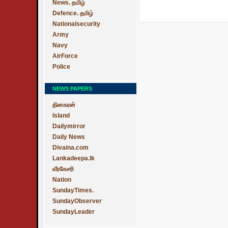
News. தமிழ்
Defence. தமிழ்
Nationalsecurity
Army
Navy
AirForce
Police
NEWS PAPERS
தினகரன்
Island
Dailymirror
Daily News
Divaina.com
Lankadeepa.lk
வீரகேசரி
Nation
SundayTimes.
SundayObserver
SundayLeader