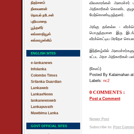
நிதர்சனம்
விவகாரங்கள் அமைச்சர் 
அதிகாரிகள் கொண்ட குழுவி
நீலாவணன்
மேற்கொண்டிருந்தனர்.
நொயல் நடேசன்
புதியபாதை
அங்கு தங்கல்ல - வீரக்க
பூந்தளிர்
பொருத்தமான இரு இடங்
லங்காஈநியூஸ்
வீரக்கெட்டிய பிரதேச செயல
லங்காமுஸ்லிம்
இந்நிகழ்வில் அமைச்சர்கள
ENGLISH SITES
உட்பட அரச அதிகாரிகள் பல
e-lankanews
(கேஎப்)
Infolanka
Posted By Kalaimahan
a
Colombo Times
Labels:
nc2
Srilanka Guardian
Lankaweb
0 COMMENTS :
LankaeNews
Post a Comment
lankanewsweb
Lankapuvath
Mawbima Lanka
Newer Post
GOVT OFFICIAL SITES
Subscribe to:
Post Commen