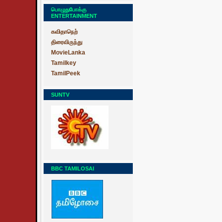
பொழுதுபோக்கு
ENTERTAINMENT
கவிதாநெற்
திரைவிருந்து
MovieLanka
Tamilkey
TamilPeek
SUNTV
BBC TAMILOSAI