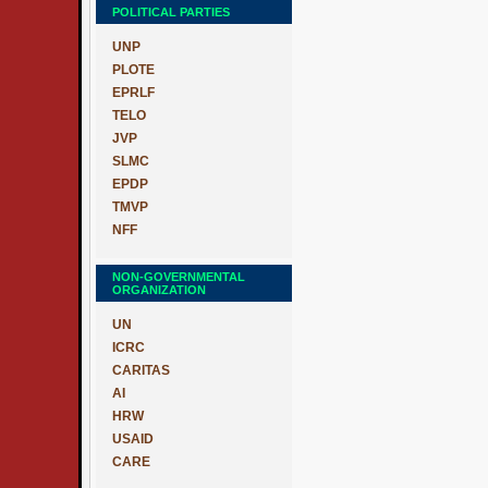
POLITICAL PARTIES
UNP
PLOTE
EPRLF
TELO
JVP
SLMC
EPDP
TMVP
NFF
NON-GOVERNMENTAL
ORGANIZATION
UN
ICRC
CARITAS
AI
HRW
USAID
CARE