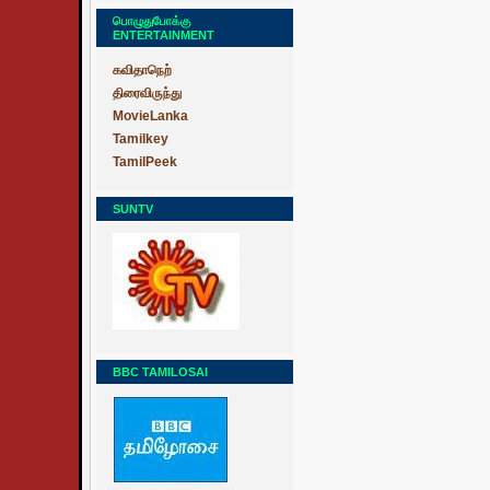
பொழுதுபோக்கு
ENTERTAINMENT
கவிதாநெற்
திரைவிருந்து
MovieLanka
Tamilkey
TamilPeek
SUNTV
BBC TAMILOSAI