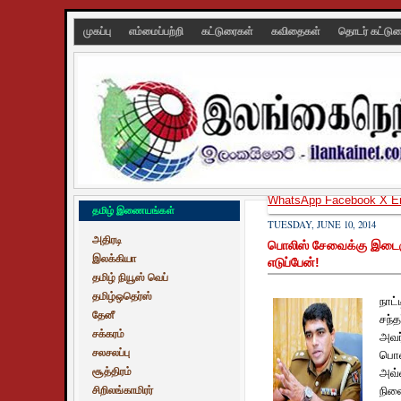
முகப்பு
எம்மைப்பற்றி
கட்டுரைகள்
கவிதைகள்
தொடர் கட்டு
WhatsApp
Facebook
X
E
தமிழ் இணையங்கள்
TUESDAY, JUNE 10, 2014
அதிரடி
பொலிஸ் சேவைக்கு இடைஞ்
இலக்கியா
எடுப்பேன்!
தமிழ் நியூஸ் வெப்
தமிழ்ஒதெர்ஸ்
நாட
தேனீ
சந்
சக்கரம்
அவர
சலசலப்பு
பொல
சூத்திரம்
அவ்
சிறிலங்காமிரர்
நில