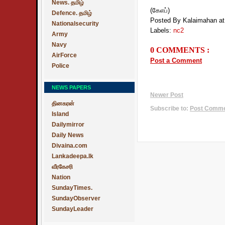
News. தமிழ்
(கேஎப்)
Defence. தமிழ்
Posted By Kalaimahan
a
Nationalsecurity
Labels:
nc2
Army
Navy
0 COMMENTS :
AirForce
Post a Comment
Police
NEWS PAPERS
Newer Post
தினகரன்
Subscribe to:
Post Commen
Island
Dailymirror
Daily News
Divaina.com
Lankadeepa.lk
வீரகேசரி
Nation
SundayTimes.
SundayObserver
SundayLeader