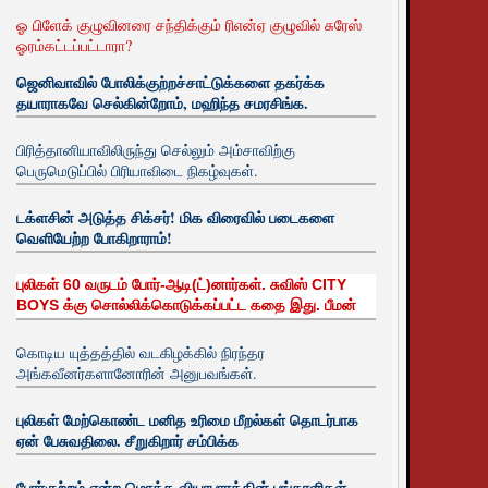
ஓ பிளேக் குழுவினரை சந்திக்கும் ரிஎன்ஏ குழுவில் சுரேஸ்
ஓரம்கட்டப்பட்டாரா?
ஜெனிவாவில் போலிக்குற்றச்சாட்டுக்களை தகர்க்க
தயாராகவே செல்கின்றோம், மஹிந்த சமரசிங்க.
பிரித்தானியாவிலிருந்து செல்லும் அம்சாவிற்கு
பெருமெடுப்பில் பிரியாவிடை நிகழ்வுகள்.
டக்ளசின் அடுத்த சிக்சர்! மிக விரைவில் படைகளை
வெளியேற்ற போகிறாராம்!
புலிகள் 60 வருடம் போர்-ஆடி(ட்)னார்கள். சுவிஸ் CITY
BOYS க்கு சொல்லிக்கொடுக்கப்பட்ட கதை இது. பீமன்
கொடிய யுத்தத்தில் வடகிழக்கில் நிரந்தர
அங்கவீனர்களானோரின் அனுபவங்கள்.
புலிகள் மேற்கொண்ட மனித உரிமை மீறல்கள் தொடர்பாக
ஏன் பேசுவதிலை. சீறுகிறார் சம்பிக்க
போர்குற்றம் என்ற மொத்த வியாபாரத்தின் பங்காளிகள்