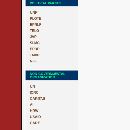
POLITICAL PARTIES
UNP
PLOTE
EPRLF
TELO
JVP
SLMC
EPDP
TMVP
NFF
NON-GOVERNMENTAL
ORGANIZATION
UN
ICRC
CARITAS
AI
HRW
USAID
CARE