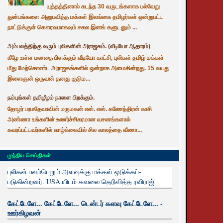
யுத்தத்தினால் கடந்த 30 வருடங்களாக பல்வேறு
துன்பங்களை அனுபவித்த மக்கள் இலங்கை தமிழர்கள் ஒன்றுபட்ட
நாட்டுக்குள் கௌரவமாகவும் சகல இனங் களுடனும் ...
அம்பலத்திற்கு வரும் புலிகளின் அராஜகம். (வீடியோ ஆதாரம்)
கீழே உள்ள மனதை பிளக்கும் வீடியோ காட்சி, புலிகள் தமிழ் மக்கள்
மீது மேற்கொண்ட அராஜகங்களில் ஒன்றாக அமைகின்றது. 15 வயது
இளைஞன் ஒருவன் தனது குடும...
நம்புங்கள் தமிழீழம் நாளை பிறக்கும்.
தோழர் பரமதேவாவின் மருமகன் எஸ். எஸ். கணேந்திரன் காசி
அண்ணா உங்களின் உணர்ச்சிகரமான வசனங்களால்
கவரப்பட்டவர்களில் வாழ்க்கையில் சில காலத்தை வீணா...
முந்திய செய்திகள்
புலிகள் பலம்பெறும் அளவுக்கு மக்கள் ஒடுக்கப்-
படுகின்றனர். USA யிடம் கவலை தெரிவித்த ரவிராஜ்
கேட்டேளே... கேட்டேளே... டென்டர் களவு கேட்டேளே... -
ஊர்கிழவன்