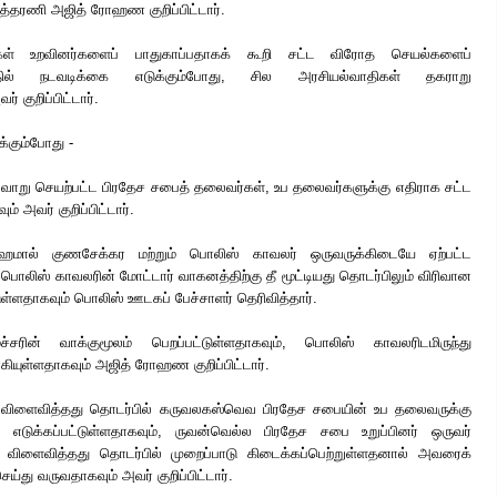
டத்தரணி அஜித் ரோஹண குறிப்பிட்டார்.
கள் உறவினர்களைப் பாதுகாப்பதாகக் கூறி சட்ட விரோத செயல்களைப்
யத்தில் நடவடிக்கை எடுக்கும்போது, சில அரசியல்வாதிகள் தகராறு
 குறிப்பிட்டார்.
க்கும்போது -
்வாறு செயற்பட்ட பிரதேச சபைத் தலைவர்கள், உப தலைவர்களுக்கு எதிராக சட்ட
் அவர் குறிப்பிட்டார்.
 ஹேமால் குணசேக்கர மற்றும் பொலிஸ் காவலர் ஒருவருக்கிடையே ஏற்பட்ட
் பொலிஸ் காவலரின் மோட்டார் வாகனத்திற்கு தீ மூட்டியது தொடர்பிலும் விரிவான
ள்ளதாகவும் பொலிஸ் ஊடகப் பேச்சாளர் தெரிவித்தார்.
்சரின் வாக்குமூலம் பெறப்பட்டுள்ளதாகவும், பொலிஸ் காவலரிடமிருந்து
கியுள்ளதாகவும் அஜித் ரோஹண குறிப்பிட்டார்.
 விளைவித்தது தொடர்பில் கருவலகஸ்வெவ பிரதேச சபையின் உப தலைவருக்கு
எடுக்கப்பட்டுள்ளதாகவும், ருவன்வெல்ல பிரதேச சபை உறுப்பினர் ஒருவர்
விளைவித்தது தொடர்பில் முறைப்பாடு கிடைக்கப்பெற்றுள்ளதனால் அவரைக்
து வருவதாகவும் அவர் குறிப்பிட்டார்.