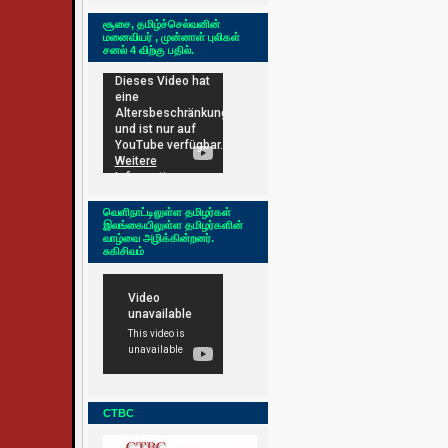
சூசை, தமிழ்ச்செல்வனின்
மனைவியர் , முன்னாள் புலிகள்
சனல் 4 விற்கு பதில்.
வெளிநாட்டிலுள்ள தமிழர்கள்
இலங்கையிலுள்ள தமிழர்களின்
வாழ்வை அழிக்கின்றனர்.
சுகிசிவம்
CTBC