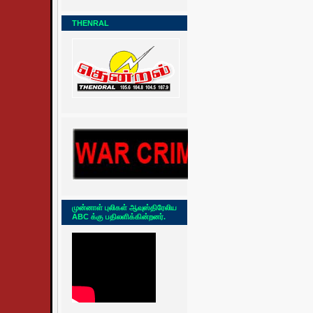
THENRAL
முன்னாள் புலிகள் ஆவுஸ்திரேலிய
ABC க்கு பதிலளிக்கின்றனர்.