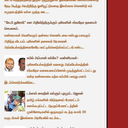
தேடி பிடித்து அவற்றிற்கு ஓளியூட்டுவதை இலக்காக கொண்டு எம்
சமுதாயத்தில் உள்ள மூத்த ஊட...
"கே.பி துரோகி" என அறிவித்திருக்கும் புலிகளின் சர்வதேச தலமைச்
செயலகம்.
உண்மைகள் வெளிவரும் தன்மை கொண்டவை என்பது யாவரும்
அறிந்த விடயம். புலிகளின் தலைவர் பிரபாகரன்
அவ்வியக்கத்தினராலேயே காட்டிக்கொடுக்கப்பட்டார் என்ப...
கபில் அம்மான் எங்கே? -வன்னிமகள்-
புலிகளியக்கத்தின் வரலாறு அவ்வியக்கத்தின்
சர்வதேச வலையமைப்பினால் முடித்துக்கட்டப்பட்டது
என்ற உண்மையை ஏற்க எம்மில் பலரது மனம்
இடம்கொடுக்கவில்ல...
டக்ளஸ் கைதின் உள்ளும் புறமும்.. ஜெகன்
தமிழ் மக்களின் விடுதலைப் போராட்டம்
எனக்கூறப்பட்ட ஆயுதப்போராட்டத்தின்
முன்னோடிகளில் ஒருவரும் கடந்த சுமார் 30
வருடங்கள் இலங்கை அரசியலில் வடக்க...