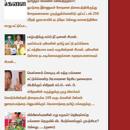
தமிழீழம் உங்களை வரவேற்குதாம்!!
ஓமந்தை இராணுவச் சோதனை நிலையத்திலிருந்து
சோதனைகளை முடித்துக்கொண்டு புறப்பட்டால் 250
மீற்றர் தூரமளவில் நடந்தோ அல்லது வாகனத்திலோ
எமது கட்டுப்பா...
யாழ்மதிக்கு கம்பி நீட்டினான் சீமான்.
புலம்பெயர் புலிகளின் தமிழ் நாட்டு நம்பிக்கை
நட்சத்திரமாக வலம் வருகின்றான் சீமான். புலிகளின்
பிரச்சார நடவடிக்கைகளுக்கான கதாநாயகனாகவும்
சீமான்...
வெள்ளைக் கொடியுடன் வந்த மக்களை
சுட்டுக்கொன்ற பிரபாகரனை தேசிய தலைவராக
விபரிக்கும் ஸ்ரீதரன் எம்.பி.- எஸ். பி.
ஸ்ரீதரனின் கருத்துக்கு முழு விளக்கம்
கொடுக்கின்றார் திசாநாயக்க 109 வருடங்களின் பின்னர்
ஜனநாயகத்தை அனுபவிக்கும் அவகாசத்தை தமிழ் மக்களுக்கு ...
விக்னேஸ்வரனின் மறு உருவம்! தெரிவுசெய்த
மக்களை தெருவில் விட மேற்கொள்ளும் முயற்சியா?
அல்லது ......(குணா)