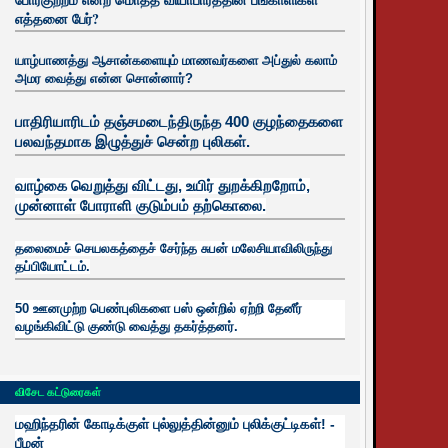
எத்தனை பேர்?
யாழ்பாணத்து ஆசான்களையும் மாணவர்களை அப்துல் கலாம்
அமர வைத்து என்ன சொன்னார்?
பாதிரியாரிடம் தஞ்சமடைந்திருந்த 400 குழந்தைகளை
பலவந்தமாக இழுத்துச் சென்ற புலிகள்.
வாழ்கை வெறுத்து விட்டது, உயிர்
துறக்கிறறோம்,
முன்னாள் போராளி குடும்பம் தற்கொலை.
தலைமைச் செயலகத்தைச் சேர்ந்த சுபன் மலேசியாவிலிருந்து
தப்பியோட்டம்.
50 ஊனமுற்ற பெண்புலிகளை பஸ் ஒன்றில் ஏற்றி தேனீர்
வழங்கிவிட்டு குண்டு வைத்து தகர்த்தனர்.
விசேட கட்டுரைகள்
மஹிந்தரின் கோடிக்குள் புல்லுத்தின்னும் புலிக்குட்டிகள்! -
பீமன்