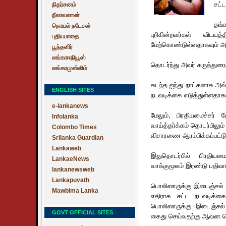
சட்
நிதர்சனம்
நீலாவணன்
தங்
நொயல் நடேசன்
புரிகின்றவர்கள் விட
புதியபாதை
மேற்கொண்டுள்ளதாகவும் அவர்
பூந்தளிர்
லங்காஈநியூஸ்
தொடர்ந்து அவர் கருத்துரை
லங்காமுஸ்லிம்
கடந்த ஐந்து நாட்களாக அவ
ENGLISH SITES
நடவடிக்கை எடுத்துள்ளதாகவும
e-lankanews
மேலும், பிரதியமைச்சர்
Infolanka
வாய்த்தர்க்கம் தொடர்பிலும
Colombo Times
விசாரணை ஆரம்பிக்கப்பட்டு
Srilanka Guardian
Lankaweb
இதுதொடர்பில் பிரதியமைச
LankaeNews
வாக்குமூலம் இரண்டு பதிவா
lankanewsweb
Lankapuvath
பொலிஸாருக்கு இடைஞ்சல்
Mawbima Lanka
எதிராக சட்ட நடவடிக்கை 
பொலிஸாருக்கு இடைஞ்சல் 
GOVT OFFICIAL SITES
கைது செய்வதற்கு ஆவன செய்