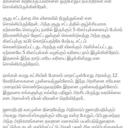
தங்களை சுற்றியிருப்பவர்களை ஒருபோதும் நம்பாதீர்கள் என
சொல்லியிருக்கின்றேன்.
சூது சட்டத்தை மிக விரைவில் நிறுத்துங்கள் என
சொல்லியிருந்தேன். அந்த சூது சட்டத்தில் சூழ்ச்சியமாக
ஏற்கனவே கொழும்பு நகரில் இருக்கும் 5 கிளப்புக்களையும் பேக்கர்
நிர்மாணிக்கும் ஹோட்டலுக்குள் கொண்டுவந்து அந்த சூது
கிளப்புக்கு உயிர் கொடுப்பதற்கே மேற்படி சட்டம்
கொண்டுவரப்பட்டது. அதற்கு வரி விலக்கும் அளிக்கப்பட்டது.
ஏற்கனவே 5 கிளப்புக்கள் வழங்கும் வரியை நாம் இழக்கின்றோம்.
இதனால் இந்த நாடு பாரிய வரியை இழக்கின்றது என
சொல்லியிருந்தோம்.
நாங்கள் எமது கட்சியின் பேராளர் மாநாட்டின்போது அரசுக்கு 12
கோரிக்கைகளை முன்வைத்துள்ளோம். இந்த அரசினை சரியான
பாதையில் கொண்டுவருவதற்கே இதனை முன்வைத்துள்ளோம்.
இதுவரை எங்களுக்கு எவ்வித பதிலும் அரசிடமிருந்து வரவில்லை
என அமைச்சர் விமல் வீரவன்ச தெரிவித்தார்.
ஜனாதிபதி வசமுள்ள நிறைவேற்று அதிகாரம் ஜனாதிபதிக்கும்
அவரது அமைச்சர்களுக்கும் உரியது என்ற போதும், பிபி.ஜயசுந்தர
அந்த அதிகாரங்களை தவறான வகையில் பயன்படுத்துவதாக
நாட்டுக்கு கடன் குவிக்கப்பட்டு அதன் பலன் சில குடும்பங்களுக்கு