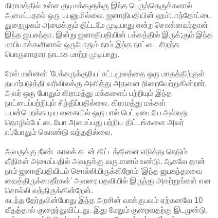
கிராமத்தில் உள்ள குடிமக்களுக்கு இந்த பெருந்தெருக்களால்
அமைப்பதால் ஒரு பயனுமில்லை. ஜனாதிபதியின் ஹம்;பாந்தோட்டை
துறைமுகம் அமைக்கும் திட்டமே முடியாது என்ற சொன்னவர்தான்
இந்த ஜயசுந்தர. இன்று ஜனாதிபதியின் பக்கத்தில் இருக்;கும் இந்த
மாபியாக்களினால் ஒருபோதும் நாம் இந்த நாட்டை சிறந்த
பொருளாதார நாடாக மாற்ற முடியாது.
ரேஸ் மன்னன் 'பேக்கருக்குரிய' சட்டமூலத்தை ஒரு மாதத்திற்குள்
தயார்படுத்தி வரிவிலக்கு அளித்து அதனை நிறைவேற்றுகின்றார்.
அவர் ஒரு போதும் கிராமத்து மக்களைப் பற்றியும் இந்த
நாட்டைப்பற்றியும் சிந்திப்பதில்லை. கிராமத்து மக்கள்
பயன்பெறக்கூடிய வகையில் ஒரு பால் பெட்டியையே அல்லது
தொழில்பேட்டையோ அமைப்பது பற்றிய திட்டங்களை அவர்
எப்போதும் கொண்டு வந்ததில்லை.
அவருக்கு நீண்டகாலக் கடன் திட்டத்தினை எடுத்து நெடும்
வீதிகள் அமைப்பதில் அவருக்கு வருமானம் உண்டு. ஆகவே தான்
நாம் ஜனாதிபதியிடம் சொல்லியிருக்கிறோம் 'இந்த ஜயசுந்தரவை
வைத்திருக்காதீர்கள்' அவரை பதவியில் இருந்து அகற்றுங்கள் என
சொல்லி வந்திருக்கின்றேன்.
கடந்த தேர்தலின்போது இந்த அரசின் வாக்குபலம் ஏற்கனவே 10
வீதத்தால் குறைந்துவிட்டது. இது மேலும் குறைவதற்கு இடமுன்டு.