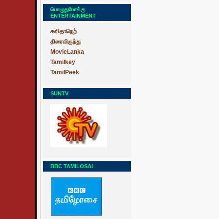
பொழுதுபோக்கு
ENTERTAINMENT
கவிதாநெற்
திரைவிருந்து
MovieLanka
Tamilkey
TamilPeek
SUNTV
BBC TAMILOSAI