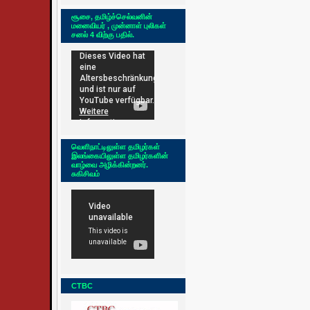
சூசை, தமிழ்ச்செல்வனின்
மனைவியர் , முன்னாள் புலிகள்
சனல் 4 விற்கு பதில்.
வெளிநாட்டிலுள்ள தமிழர்கள்
இலங்கையிலுள்ள தமிழர்களின்
வாழ்வை அழிக்கின்றனர்.
சுகிசிவம்
CTBC