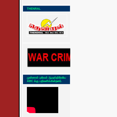
THENRAL
முன்னாள் புலிகள் ஆவுஸ்திரேலிய
ABC க்கு பதிலளிக்கின்றனர்.