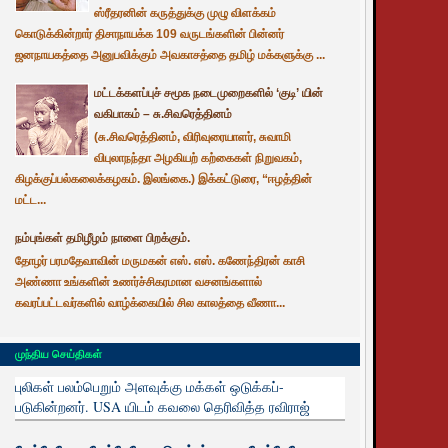
ஸ்ரீதரனின் கருத்துக்கு முழு விளக்கம்
கொடுக்கின்றார் திசாநாயக்க 109 வருடங்களின் பின்னர்
ஜனநாயகத்தை அனுபவிக்கும் அவகாசத்தை தமிழ் மக்களுக்கு ...
மட்டக்களப்புச் சமூக நடைமுறைகளில் ‘குடி’ யின்
வகிபாகம் – சு.சிவரெத்தினம்
(சு.சிவரெத்தினம், விரிவுரையாளர், சுவாமி
விபுலாநந்தா அழகியற் கற்கைகள் நிறுவகம்,
கிழக்குப்பல்கலைக்கழகம். இலங்கை.) இக்கட்டுரை, “ஈழத்தின்
மட்ட...
நம்புங்கள் தமிழீழம் நாளை பிறக்கும்.
தோழர் பரமதேவாவின் மருமகன் எஸ். எஸ். கணேந்திரன் காசி
அண்ணா உங்களின் உணர்ச்சிகரமான வசனங்களால்
கவரப்பட்டவர்களில் வாழ்க்கையில் சில காலத்தை வீணா...
முந்திய செய்திகள்
புலிகள் பலம்பெறும் அளவுக்கு மக்கள் ஒடுக்கப்-
படுகின்றனர். USA யிடம் கவலை தெரிவித்த ரவிராஜ்