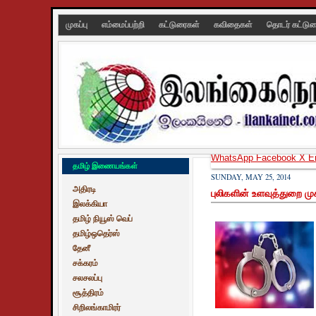
முகப்பு
எம்மைப்பற்றி
கட்டுரைகள்
கவிதைகள்
தொடர் கட்டு
WhatsApp
Facebook
X
E
தமிழ் இணையங்கள்
SUNDAY, MAY 25, 2014
அதிரடி
புலிகளின் உளவுத்துறை மு
இலக்கியா
தமிழ் நியூஸ் வெப்
தமிழ்ஒதெர்ஸ்
தேனீ
சக்கரம்
சலசலப்பு
சூத்திரம்
சிறிலங்காமிரர்