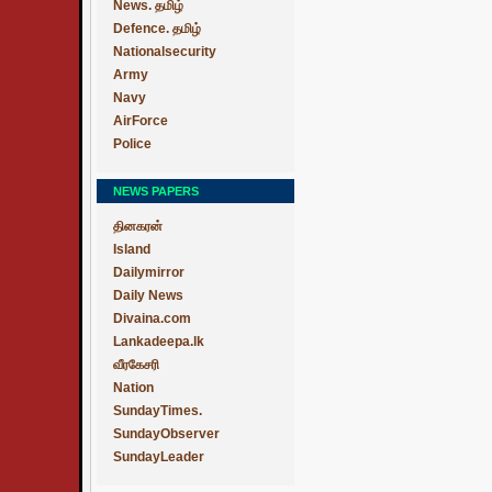
News. தமிழ்
Defence. தமிழ்
Nationalsecurity
Army
Navy
AirForce
Police
NEWS PAPERS
தினகரன்
Island
Dailymirror
Daily News
Divaina.com
Lankadeepa.lk
வீரகேசரி
Nation
SundayTimes.
SundayObserver
SundayLeader