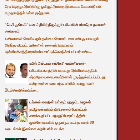
தேடி பிடித்து அவற்றிற்கு ஓளியூட்டுவதை இலக்காக கொண்டு எம்
சமுதாயத்தில் உள்ள மூத்த ஊட...
"கே.பி துரோகி" என அறிவித்திருக்கும் புலிகளின் சர்வதேச தலமைச்
செயலகம்.
உண்மைகள் வெளிவரும் தன்மை கொண்டவை என்பது யாவரும்
அறிந்த விடயம். புலிகளின் தலைவர் பிரபாகரன்
அவ்வியக்கத்தினராலேயே காட்டிக்கொடுக்கப்பட்டார் என்ப...
கபில் அம்மான் எங்கே? -வன்னிமகள்-
புலிகளியக்கத்தின் வரலாறு அவ்வியக்கத்தின்
சர்வதேச வலையமைப்பினால் முடித்துக்கட்டப்பட்டது
என்ற உண்மையை ஏற்க எம்மில் பலரது மனம்
இடம்கொடுக்கவில்ல...
டக்ளஸ் கைதின் உள்ளும் புறமும்.. ஜெகன்
தமிழ் மக்களின் விடுதலைப் போராட்டம்
எனக்கூறப்பட்ட ஆயுதப்போராட்டத்தின்
முன்னோடிகளில் ஒருவரும் கடந்த சுமார் 30
வருடங்கள் இலங்கை அரசியலில் வடக்க...