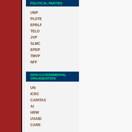
POLITICAL PARTIES
UNP
PLOTE
EPRLF
TELO
JVP
SLMC
EPDP
TMVP
NFF
NON-GOVERNMENTAL
ORGANIZATION
UN
ICRC
CARITAS
AI
HRW
USAID
CARE