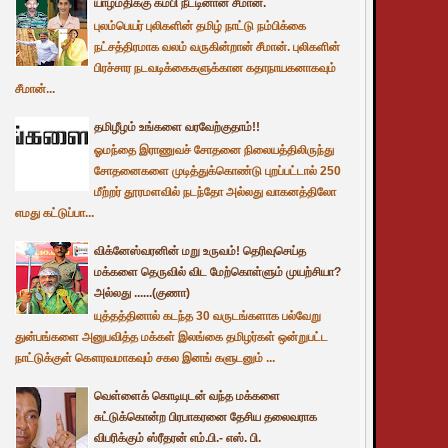
யாழ்மதிக்கு கம்பி நீட்டினான் சீமான்.
புலம்பெயர் புலிகளின் தமிழ் நாட்டு நம்பிக்கை
நட்சத்திரமாக வலம் வருகின்றான் சீமான். புலிகளின்
பிரச்சார நடவடிக்கைகளுக்கான கதாநாயகனாகவும்
சீமான்...
தமிழீழம் உங்களை வரவேற்குதாம்!!
ஓமந்தை இராணுவச் சோதனை நிலையத்திலிருந்து
சோதனைகளை முடித்துக்கொண்டு புறப்பட்டால் 250
மீற்றர் தூரமளவில் நடந்தோ அல்லது வாகனத்திலோ
எமது கட்டுப்பா...
விக்னேஸ்வரனின் மறு உருவம்! தெரிவுசெய்த
மக்களை தெருவில் விட மேற்கொள்ளும் முயற்சியா?
அல்லது ......(குணா)
யுத்தத்தினால் கடந்த 30 வருடங்களாக பல்வேறு
துன்பங்களை அனுபவித்த மக்கள் இலங்கை தமிழர்கள் ஒன்றுபட்ட
நாட்டுக்குள் கௌரவமாகவும் சகல இனங் களுடனும் ...
வெள்ளைக் கொடியுடன் வந்த மக்களை
சுட்டுக்கொன்ற பிரபாகரனை தேசிய தலைவராக
விபரிக்கும் ஸ்ரீதரன் எம்.பி.- எஸ். பி.