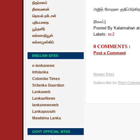
நிதர்சனம்
அஜித் ரோஹன குறிப்பிடுகிறா
நீலாவணன்
நொயல் நடேசன்
(கேஎப்)
புதியபாதை
Posted By Kalaimahan
a
பூந்தளிர்
Labels:
nc2
லங்காஈநியூஸ்
லங்காமுஸ்லிம்
0 COMMENTS :
Post a Comment
ENGLISH SITES
e-lankanews
Infolanka
Newer Post
Colombo Times
Subscribe to:
Post Commen
Srilanka Guardian
Lankaweb
LankaeNews
lankanewsweb
Lankapuvath
Mawbima Lanka
GOVT OFFICIAL SITES