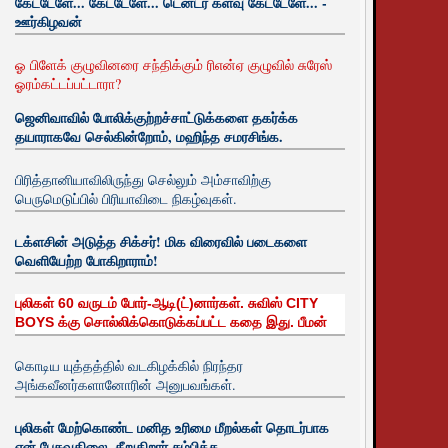
கேட்டேளே... கேட்டேளே... டென்டர் களவு கேட்டேளே... -
ஊர்கிழவன்
ஓ பிளேக் குழுவினரை சந்திக்கும் ரிஎன்ஏ குழுவில் சுரேஸ்
ஓரம்கட்டப்பட்டாரா?
ஜெனிவாவில் போலிக்குற்றச்சாட்டுக்களை தகர்க்க
தயாராகவே செல்கின்றோம், மஹிந்த சமரசிங்க.
பிரித்தானியாவிலிருந்து செல்லும் அம்சாவிற்கு
பெருமெடுப்பில் பிரியாவிடை நிகழ்வுகள்.
டக்ளசின் அடுத்த சிக்சர்! மிக விரைவில் படைகளை
வெளியேற்ற போகிறாராம்!
புலிகள் 60 வருடம் போர்-ஆடி(ட்)னார்கள். சுவிஸ் CITY
BOYS க்கு சொல்லிக்கொடுக்கப்பட்ட கதை இது. பீமன்
கொடிய யுத்தத்தில் வடகிழக்கில் நிரந்தர
அங்கவீனர்களானோரின் அனுபவங்கள்.
புலிகள் மேற்கொண்ட மனித உரிமை மீறல்கள் தொடர்பாக
ஏன் பேசுவதிலை. சீறுகிறார் சம்பிக்க