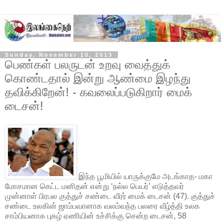
Sunday, November 10, 2013
பெண்கள் பலருடன் உறவு வைத்துக்
கொண்டதால் இன்று ஆண்மை இழந்து
தவிக்கிறேன்! - கவலைப்படுகிறார் மைக்
டைசன்!
இந்த பூமியில் யாருக்குமே அடங்காத- மகா
மோசமான கெட்ட மனிதன் என்று ‘நல்ல பெயர்’ எடுத்தவர்
முன்னாள் பிரபல குத்துச் சண்டை வீரர் மைக் டைசன் (47). குத்துச்
சண்டை உலகின் ஜாம்பவானாக வலம்வந்த பலரை வீழ்த்தி உலக
சாம்பியனாக புகழ் ஏணியின் உச்சிக்கு சென்ற டைசன், 58