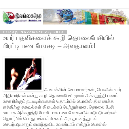
Friday, November 22, 2013
உயர் பதவிகளைக் கூறி தொலைபேசியில்
மிரட்டி பண மோசடி – அவதானம்!
அமைச்சின் செயலாளர்கள், பொலிஸ் உயர்
அதிகாரிகள் என்று கூறி தொலைபேசி மூலம் அச்சுறுத்தி பணம்
சேக ரிக்கும் நடவடிக்கைகள் தொடர்பில் பொலிஸ் திணைக்க
ளத்திற்கு தகவல்கள் கிடைக்கப் பெற்றுள்ளன. தொலை பேசி
ஊடாக அச்சுறுத்தி போலியாக பண மோசடியில் ஈடுபடுபவர்கள்
தொடர்பில் பொது மக்கள்
மிகவும் அவதா னத்துடன்
செயற்படுமாறும் ஏமாந்துவிட வேண்டாம் என்றும் பொலிஸ்