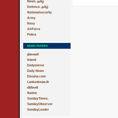
News. தமிழ்
Defence. தமிழ்
Nationalsecurity
Army
Navy
AirForce
Police
NEWS PAPERS
தினகரன்
Island
Dailymirror
Daily News
Divaina.com
Lankadeepa.lk
வீரகேசரி
Nation
SundayTimes.
SundayObserver
SundayLeader