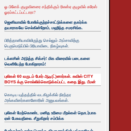
ஓ பிளேக் குழுவினரை சந்திக்கும் ரிஎன்ஏ குழுவில் சுரேஸ்
ஓரம்கட்டப்பட்டாரா?
ஜெனிவாவில் போலிக்குற்றச்சாட்டுக்களை தகர்க்க
தயாராகவே செல்கின்றோம், மஹிந்த சமரசிங்க.
பிரித்தானியாவிலிருந்து செல்லும் அம்சாவிற்கு
பெருமெடுப்பில் பிரியாவிடை நிகழ்வுகள்.
டக்ளசின் அடுத்த சிக்சர்! மிக விரைவில் படைகளை
வெளியேற்ற போகிறாராம்!
புலிகள் 60 வருடம் போர்-ஆடி(ட்)னார்கள். சுவிஸ் CITY
BOYS க்கு சொல்லிக்கொடுக்கப்பட்ட கதை இது. பீமன்
கொடிய யுத்தத்தில் வடகிழக்கில் நிரந்தர
அங்கவீனர்களானோரின் அனுபவங்கள்.
புலிகள் மேற்கொண்ட மனித உரிமை மீறல்கள் தொடர்பாக
ஏன் பேசுவதிலை. சீறுகிறார் சம்பிக்க
போர்குற்றம் என்ற மொத்த வியாபாரத்தின் பங்காளிகள்