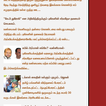
தேடி பிடித்து அவற்றிற்கு ஓளியூட்டுவதை இலக்காக கொண்டு எம்
சமுதாயத்தில் உள்ள மூத்த ஊட...
"கே.பி துரோகி" என அறிவித்திருக்கும் புலிகளின் சர்வதேச தலமைச்
செயலகம்.
உண்மைகள் வெளிவரும் தன்மை கொண்டவை என்பது யாவரும்
அறிந்த விடயம். புலிகளின் தலைவர் பிரபாகரன்
அவ்வியக்கத்தினராலேயே காட்டிக்கொடுக்கப்பட்டார் என்ப...
கபில் அம்மான் எங்கே? -வன்னிமகள்-
புலிகளியக்கத்தின் வரலாறு அவ்வியக்கத்தின்
சர்வதேச வலையமைப்பினால் முடித்துக்கட்டப்பட்டது
என்ற உண்மையை ஏற்க எம்மில் பலரது மனம்
இடம்கொடுக்கவில்ல...
டக்ளஸ் கைதின் உள்ளும் புறமும்.. ஜெகன்
தமிழ் மக்களின் விடுதலைப் போராட்டம்
எனக்கூறப்பட்ட ஆயுதப்போராட்டத்தின்
முன்னோடிகளில் ஒருவரும் கடந்த சுமார் 30
வருடங்கள் இலங்கை அரசியலில் வடக்க...