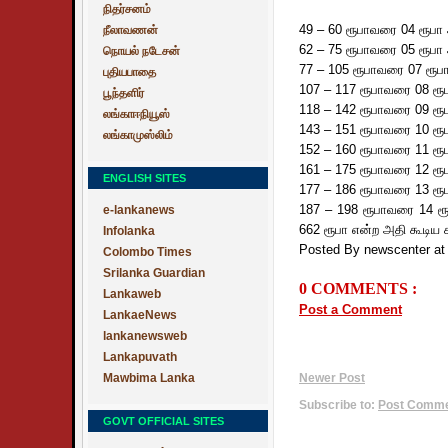
நிதர்சனம்
49 – 60 ரூபாவரை 04 ரூபா அ
நீலாவணன்
62 – 75 ரூபாவரை 05 ரூபா அ
நொயல் நடேசன்
77 – 105 ரூபாவரை 07 ரூபா
புதியபாதை
107 – 117 ரூபாவரை 08 ரூப
பூந்தளிர்
118 – 142 ரூபாவரை 09 ரூப
லங்காஈநியூஸ்
143 – 151 ரூபாவரை 10 ரூப
லங்காமுஸ்லிம்
152 – 160 ரூபாவரை 11 ரூப
161 – 175 ரூபாவரை 12 ரூப
ENGLISH SITES
177 – 186 ரூபாவரை 13 ரூப
187 – 198 ரூபாவரை 14 ரூப
e-lankanews
662 ரூபா என்ற அதி கூடிய 
Infolanka
Posted By newscenter
a
Colombo Times
Srilanka Guardian
0 COMMENTS :
Lankaweb
Post a Comment
LankaeNews
lankanewsweb
Lankapuvath
Mawbima Lanka
Newer Post
Subscribe to:
Post Commen
GOVT OFFICIAL SITES