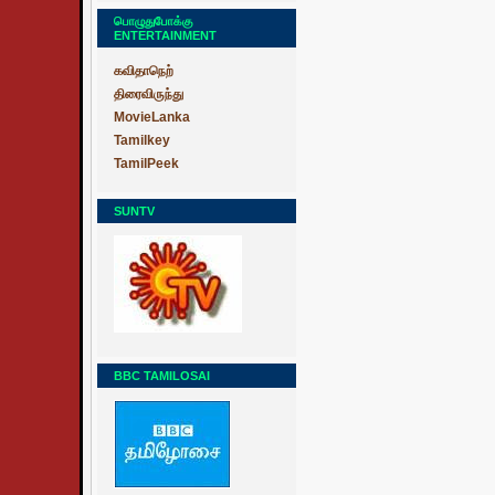
பொழுதுபோக்கு
ENTERTAINMENT
கவிதாநெற்
திரைவிருந்து
MovieLanka
Tamilkey
TamilPeek
SUNTV
BBC TAMILOSAI