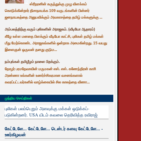
ஸ்ரீதரனின் கருத்துக்கு முழு விளக்கம்
கொடுக்கின்றார் திசாநாயக்க 109 வருடங்களின் பின்னர்
ஜனநாயகத்தை அனுபவிக்கும் அவகாசத்தை தமிழ் மக்களுக்கு ...
அம்பலத்திற்கு வரும் புலிகளின் அராஜகம். (வீடியோ ஆதாரம்)
கீழே உள்ள மனதை பிளக்கும் வீடியோ காட்சி, புலிகள் தமிழ் மக்கள்
மீது மேற்கொண்ட அராஜகங்களில் ஒன்றாக அமைகின்றது. 15 வயது
இளைஞன் ஒருவன் தனது குடும...
நம்புங்கள் தமிழீழம் நாளை பிறக்கும்.
தோழர் பரமதேவாவின் மருமகன் எஸ். எஸ். கணேந்திரன் காசி
அண்ணா உங்களின் உணர்ச்சிகரமான வசனங்களால்
கவரப்பட்டவர்களில் வாழ்க்கையில் சில காலத்தை வீணா...
முந்திய செய்திகள்
புலிகள் பலம்பெறும் அளவுக்கு மக்கள் ஒடுக்கப்-
படுகின்றனர். USA யிடம் கவலை தெரிவித்த ரவிராஜ்
கேட்டேளே... கேட்டேளே... டென்டர் களவு கேட்டேளே... -
ஊர்கிழவன்