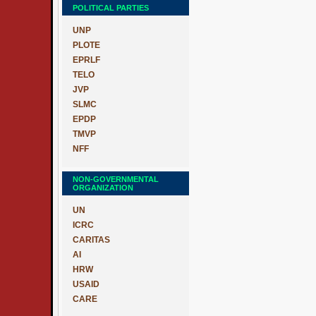
POLITICAL PARTIES
UNP
PLOTE
EPRLF
TELO
JVP
SLMC
EPDP
TMVP
NFF
NON-GOVERNMENTAL
ORGANIZATION
UN
ICRC
CARITAS
AI
HRW
USAID
CARE