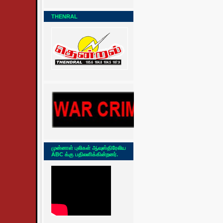
THENRAL
முன்னாள் புலிகள் ஆவுஸ்திரேலிய
ABC க்கு பதிலளிக்கின்றனர்.