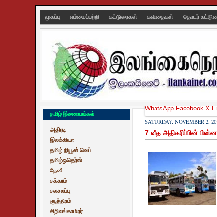
முகப்பு
எம்மைப்பற்றி
கட்டுரைகள்
கவிதைகள்
தொடர் கட்டு
WhatsApp
Facebook
X
E
தமிழ் இணையங்கள்
SATURDAY, NOVEMBER 2, 20
அதிரடி
7 வீத அதிகரிப்பின் பின்
இலக்கியா
தமிழ் நியூஸ் வெப்
தமிழ்ஒதெர்ஸ்
தேனீ
சக்கரம்
சலசலப்பு
சூத்திரம்
சிறிலங்காமிரர்