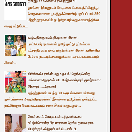
தமிழீழம் உங்களை வரவேற்குதாம்!!
ஓமந்தை இராணுவச் சோதனை நிலையத்திலிருந்து
சோதனைகளை முடித்துக்கொண்டு புறப்பட்டால் 250
மீற்றர் தூரமளவில் நடந்தோ அல்லது வாகனத்திலோ
எமது கட்டுப்பா...
யாழ்மதிக்கு கம்பி நீட்டினான் சீமான்.
புலம்பெயர் புலிகளின் தமிழ் நாட்டு நம்பிக்கை
நட்சத்திரமாக வலம் வருகின்றான் சீமான். புலிகளின்
பிரச்சார நடவடிக்கைகளுக்கான கதாநாயகனாகவும்
சீமான்...
விக்னேஸ்வரனின் மறு உருவம்! தெரிவுசெய்த
மக்களை தெருவில் விட மேற்கொள்ளும் முயற்சியா?
அல்லது ......(குணா)
யுத்தத்தினால் கடந்த 30 வருடங்களாக பல்வேறு
துன்பங்களை அனுபவித்த மக்கள் இலங்கை தமிழர்கள் ஒன்றுபட்ட
நாட்டுக்குள் கௌரவமாகவும் சகல இனங் களுடனும் ...
வெள்ளைக் கொடியுடன் வந்த மக்களை
சுட்டுக்கொன்ற பிரபாகரனை தேசிய தலைவராக
விபரிக்கும் ஸ்ரீதரன் எம்.பி.- எஸ். பி.