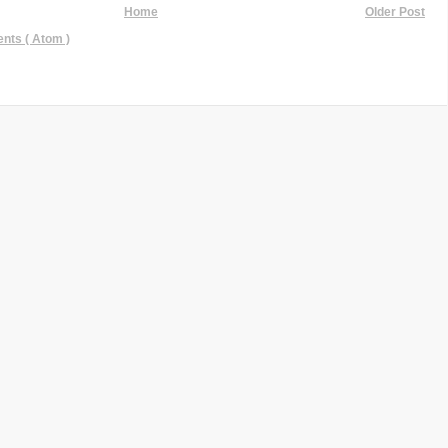
Home
Older Post
ts ( Atom )