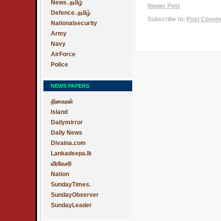
News. தமிழ்
Newer Post
Defence. தமிழ்
Subscribe to:
Post Commen
Nationalsecurity
Army
Navy
AirForce
Police
NEWS PAPERS
தினகரன்
Island
Dailymirror
Daily News
Divaina.com
Lankadeepa.lk
வீரகேசரி
Nation
SundayTimes.
SundayObserver
SundayLeader