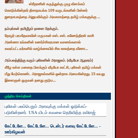
ஸ்ரீதரனின் கருத்துக்கு முழு விளக்கம்
கொடுக்கின்றார் திசாநாயக்க 109 வருடங்களின் பின்னர்
ஜனநாயகத்தை அனுபவிக்கும் அவகாசத்தை தமிழ் மக்களுக்கு ...
நம்புங்கள் தமிழீழம் நாளை பிறக்கும்.
தோழர் பரமதேவாவின் மருமகன் எஸ். எஸ். கணேந்திரன் காசி
அண்ணா உங்களின் உணர்ச்சிகரமான வசனங்களால்
கவரப்பட்டவர்களில் வாழ்க்கையில் சில காலத்தை வீணா...
அம்பலத்திற்கு வரும் புலிகளின் அராஜகம். (வீடியோ ஆதாரம்)
கீழே உள்ள மனதை பிளக்கும் வீடியோ காட்சி, புலிகள் தமிழ் மக்கள்
மீது மேற்கொண்ட அராஜகங்களில் ஒன்றாக அமைகின்றது. 15 வயது
இளைஞன் ஒருவன் தனது குடும...
முந்திய செய்திகள்
புலிகள் பலம்பெறும் அளவுக்கு மக்கள் ஒடுக்கப்-
படுகின்றனர். USA யிடம் கவலை தெரிவித்த ரவிராஜ்
கேட்டேளே... கேட்டேளே... டென்டர் களவு கேட்டேளே... -
ஊர்கிழவன்