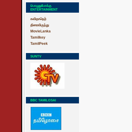
பொழுதுபோக்கு
ENTERTAINMENT
கவிதாநெற்
திரைவிருந்து
MovieLanka
Tamilkey
TamilPeek
SUNTV
BBC TAMILOSAI