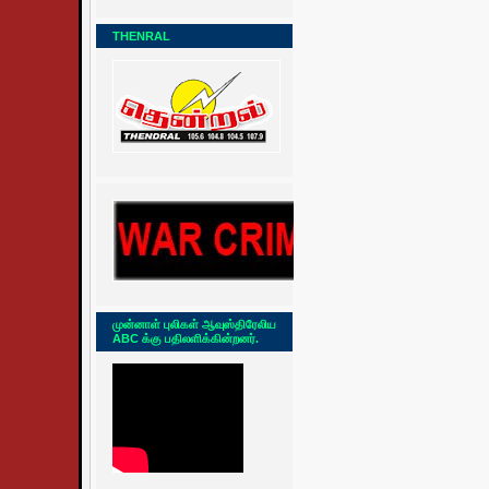
THENRAL
முன்னாள் புலிகள் ஆவுஸ்திரேலிய
ABC க்கு பதிலளிக்கின்றனர்.