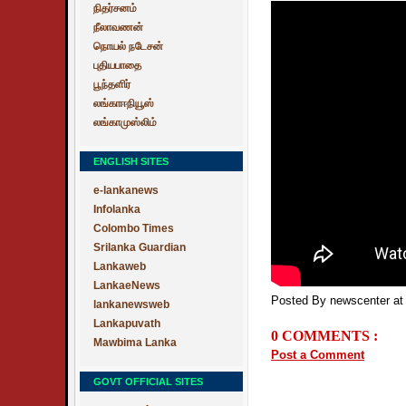
நிதர்சனம்
நீலாவணன்
நொயல் நடேசன்
புதியபாதை
பூந்தளிர்
லங்காஈநியூஸ்
லங்காமுஸ்லிம்
ENGLISH SITES
e-lankanews
Infolanka
Colombo Times
Srilanka Guardian
Lankaweb
LankaeNews
Posted By newscenter
a
lankanewsweb
Lankapuvath
0 COMMENTS :
Mawbima Lanka
Post a Comment
GOVT OFFICIAL SITES