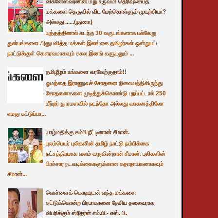
விக்னேஸ்வரனின் மறு உருவம்! தெரிவுசெய்த
மக்களை தெருவில் விட மேற்கொள்ளும் முயற்சியா?
அல்லது ......(குணா)
யுத்தத்தினால் கடந்த 30 வருடங்களாக பல்வேறு
துன்பங்களை அனுபவித்த மக்கள் இலங்கை தமிழர்கள் ஒன்றுபட்ட
நாட்டுக்குள் கௌரவமாகவும் சகல இனங் களுடனும் ...
தமிழீழம் உங்களை வரவேற்குதாம்!!
ஓமந்தை இராணுவச் சோதனை நிலையத்திலிருந்து
சோதனைகளை முடித்துக்கொண்டு புறப்பட்டால் 250
மீற்றர் தூரமளவில் நடந்தோ அல்லது வாகனத்திலோ
எமது கட்டுப்பா...
யாழ்மதிக்கு கம்பி நீட்டினான் சீமான்.
புலம்பெயர் புலிகளின் தமிழ் நாட்டு நம்பிக்கை
நட்சத்திரமாக வலம் வருகின்றான் சீமான். புலிகளின்
பிரச்சார நடவடிக்கைகளுக்கான கதாநாயகனாகவும்
சீமான்...
வெள்ளைக் கொடியுடன் வந்த மக்களை
சுட்டுக்கொன்ற பிரபாகரனை தேசிய தலைவராக
விபரிக்கும் ஸ்ரீதரன் எம்.பி.- எஸ். பி.