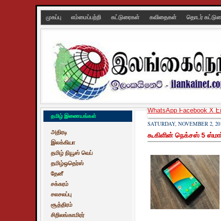
முகப்பு
எம்மைப்பற்றி
கட்டுரைகள்
கவிதைகள்
தொடர் கட்டு
WhatsApp
Facebook
X
E
தமிழ் இணையங்கள்
SATURDAY, NOVEMBER 2, 20
அதிரடி
கூகிளின் நெக்சஸ் 5 ஸ்ம
இலக்கியா
தமிழ் நியூஸ் வெப்
தமிழ்ஒதெர்ஸ்
தேனீ
சக்கரம்
சலசலப்பு
சூத்திரம்
சிறிலங்காமிரர்