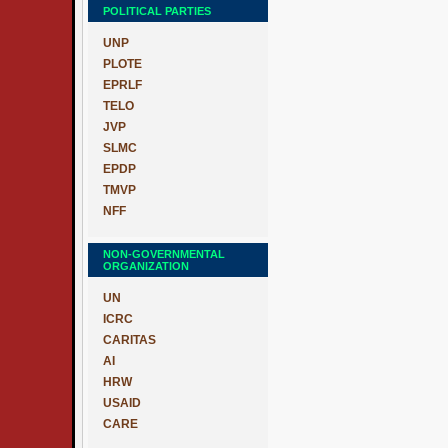
POLITICAL PARTIES
UNP
PLOTE
EPRLF
TELO
JVP
SLMC
EPDP
TMVP
NFF
NON-GOVERNMENTAL
ORGANIZATION
UN
ICRC
CARITAS
AI
HRW
USAID
CARE