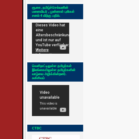
சூசை, தமிழ்ச்செல்வனின்
மனைவியர் , முன்னாள் புலிகள்
சனல் 4 விற்கு பதில்.
வெளிநாட்டிலுள்ள தமிழர்கள்
இலங்கையிலுள்ள தமிழர்களின்
வாழ்வை அழிக்கின்றனர்.
சுகிசிவம்
CTBC