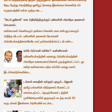
தேடி பிடித்து அவற்றிற்கு ஓளியூட்டுவதை இலக்காக கொண்டு எம்
சமுதாயத்தில் உள்ள மூத்த ஊட...
"கே.பி துரோகி" என அறிவித்திருக்கும் புலிகளின் சர்வதேச தலமைச்
செயலகம்.
உண்மைகள் வெளிவரும் தன்மை கொண்டவை என்பது யாவரும்
அறிந்த விடயம். புலிகளின் தலைவர் பிரபாகரன்
அவ்வியக்கத்தினராலேயே காட்டிக்கொடுக்கப்பட்டார் என்ப...
கபில் அம்மான் எங்கே? -வன்னிமகள்-
புலிகளியக்கத்தின் வரலாறு அவ்வியக்கத்தின்
சர்வதேச வலையமைப்பினால் முடித்துக்கட்டப்பட்டது
என்ற உண்மையை ஏற்க எம்மில் பலரது மனம்
இடம்கொடுக்கவில்ல...
டக்ளஸ் கைதின் உள்ளும் புறமும்.. ஜெகன்
தமிழ் மக்களின் விடுதலைப் போராட்டம்
எனக்கூறப்பட்ட ஆயுதப்போராட்டத்தின்
முன்னோடிகளில் ஒருவரும் கடந்த சுமார் 30
வருடங்கள் இலங்கை அரசியலில் வடக்க...