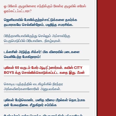
ஓ பிளேக் குழுவினரை சந்திக்கும் ரிஎன்ஏ குழுவில் சுரேஸ்
ஓரம்கட்டப்பட்டாரா?
ஜெனிவாவில் போலிக்குற்றச்சாட்டுக்களை தகர்க்க
தயாராகவே செல்கின்றோம், மஹிந்த சமரசிங்க.
பிரித்தானியாவிலிருந்து செல்லும் அம்சாவிற்கு
பெருமெடுப்பில் பிரியாவிடை நிகழ்வுகள்.
டக்ளசின் அடுத்த சிக்சர்! மிக விரைவில் படைகளை
வெளியேற்ற போகிறாராம்!
புலிகள் 60 வருடம் போர்-ஆடி(ட்)னார்கள். சுவிஸ் CITY
BOYS க்கு சொல்லிக்கொடுக்கப்பட்ட கதை இது. பீமன்
கொடிய யுத்தத்தில் வடகிழக்கில் நிரந்தர
அங்கவீனர்களானோரின் அனுபவங்கள்.
புலிகள் மேற்கொண்ட மனித உரிமை மீறல்கள் தொடர்பாக
ஏன் பேசுவதிலை. சீறுகிறார் சம்பிக்க
போர்குற்றம் என்ற மொத்த வியாபாரத்தின் பங்காளிகள்