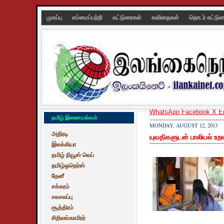
முகப்பு
எம்மைப்பற்றி
கட்டுரைகள்
கவிதைகள்
தொடர் கட்டு
WhatsApp
Facebook
X
E
தமிழ் இணையங்கள்
MONDAY, AUGUST 12, 2013
அதிரடி
யுவதிகளுடன் பாலியல் உற
இலக்கியா
தமிழ் நியூஸ் வெப்
தமிழ்ஒதெர்ஸ்
தேனீ
சக்கரம்
சலசலப்பு
சூத்திரம்
சிறிலங்காமிரர்