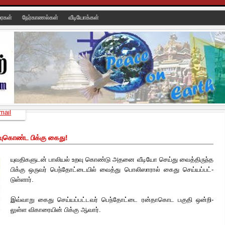
ரைகள்
நேர்காணல்கள்
வீடியோக்கள்
mail
வுகொண்ட பிக்கு கைது!
யுவ­தி­க­ளுடன் பாலியல் உறவு கொண்டு அதனை வீடியோ செய்து வைத்­தி­ருந்த
பிக்கு ஒருவர் பெந்­­தோட்­டையில் வைத்து பொலி­ஸாரால் கைது செய்­யப்­பட்­
டுள்ளார்.
இவ்­வாறு கைது செய்­யப்­பட்­டவர் பெந்­தோட்டை ரன்­தா­கொட பகுதி ஒன்­றி­
லுள்ள விகா­ரையின்
பிக்கு ஆவார்.