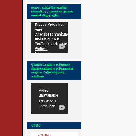
சூசை, தமிழ்ச்செல்வனின்
மனைவியர் , முன்னாள் புலிகள்
சனல் 4 விற்கு பதில்.
வெளிநாட்டிலுள்ள தமிழர்கள்
இலங்கையிலுள்ள தமிழர்களின்
வாழ்வை அழிக்கின்றனர்.
சுகிசிவம்
CTBC