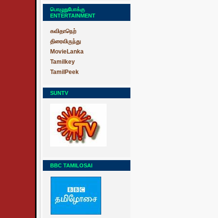
பொழுதுபோக்கு
ENTERTAINMENT
கவிதாநெற்
திரைவிருந்து
MovieLanka
Tamilkey
TamilPeek
SUNTV
BBC TAMILOSAI