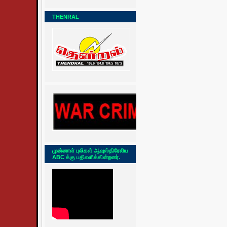
THENRAL
முன்னாள் புலிகள் ஆவுஸ்திரேலிய
ABC க்கு பதிலளிக்கின்றனர்.