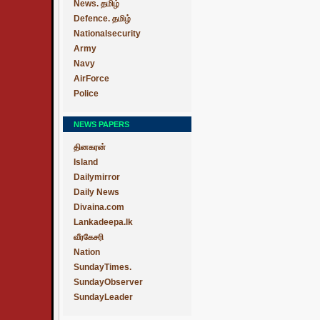
News. தமிழ்
Defence. தமிழ்
Nationalsecurity
Army
Navy
AirForce
Police
NEWS PAPERS
தினகரன்
Island
Dailymirror
Daily News
Divaina.com
Lankadeepa.lk
வீரகேசரி
Nation
SundayTimes.
SundayObserver
SundayLeader