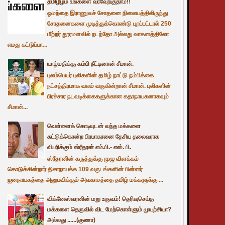
தமிழீழம் உங்களை வரவேற்குதாம்!!
ஓமந்தை இராணுவச் சோதனை நிலையத்திலிருந்து
சோதனைகளை முடித்துக்கொண்டு புறப்பட்டால் 250
மீற்றர் தூரமளவில் நடந்தோ அல்லது வாகனத்திலோ
எமது கட்டுப்பா...
யாழ்மதிக்கு கம்பி நீட்டினான் சீமான்.
புலம்பெயர் புலிகளின் தமிழ் நாட்டு நம்பிக்கை
நட்சத்திரமாக வலம் வருகின்றான் சீமான். புலிகளின்
பிரச்சார நடவடிக்கைகளுக்கான கதாநாயகனாகவும்
சீமான்...
வெள்ளைக் கொடியுடன் வந்த மக்களை
சுட்டுக்கொன்ற பிரபாகரனை தேசிய தலைவராக
விபரிக்கும் ஸ்ரீதரன் எம்.பி.- எஸ். பி.
ஸ்ரீதரனின் கருத்துக்கு முழு விளக்கம்
கொடுக்கின்றார் திசாநாயக்க 109 வருடங்களின் பின்னர்
ஜனநாயகத்தை அனுபவிக்கும் அவகாசத்தை தமிழ் மக்களுக்கு ...
விக்னேஸ்வரனின் மறு உருவம்! தெரிவுசெய்த
மக்களை தெருவில் விட மேற்கொள்ளும் முயற்சியா?
அல்லது ......(குணா)