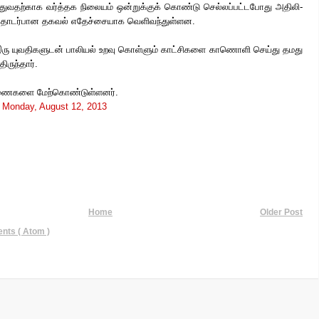
ு­வ­தற்­காக வர்த்­தக நிலையம் ஒன்­றுக்குக் கொண்டு செல்­லப்­பட்­ட­போது அதி­லி­
 தொடர்­பான தகவல் எதேச்சையாக வெளி­வந்துள்ளன.
ு யுவ­தி­க­ளுடன் பாலியல் உறவு கொள்ளும் காட்­சி­களை காணொளி செய்து தமது
ி­ருந்தார்.
ரணைகளை மேற்கொண்டுள்ளனர்.
t
Monday, August 12, 2013
Home
Older Post
ts ( Atom )