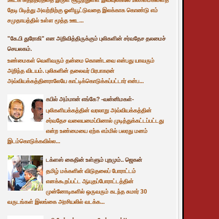
தேடி பிடித்து அவற்றிற்கு ஓளியூட்டுவதை இலக்காக கொண்டு எம்
சமுதாயத்தில் உள்ள மூத்த ஊட...
"கே.பி துரோகி" என அறிவித்திருக்கும் புலிகளின் சர்வதேச தலமைச்
செயலகம்.
உண்மைகள் வெளிவரும் தன்மை கொண்டவை என்பது யாவரும்
அறிந்த விடயம். புலிகளின் தலைவர் பிரபாகரன்
அவ்வியக்கத்தினராலேயே காட்டிக்கொடுக்கப்பட்டார் என்ப...
கபில் அம்மான் எங்கே? -வன்னிமகள்-
புலிகளியக்கத்தின் வரலாறு அவ்வியக்கத்தின்
சர்வதேச வலையமைப்பினால் முடித்துக்கட்டப்பட்டது
என்ற உண்மையை ஏற்க எம்மில் பலரது மனம்
இடம்கொடுக்கவில்ல...
டக்ளஸ் கைதின் உள்ளும் புறமும்.. ஜெகன்
தமிழ் மக்களின் விடுதலைப் போராட்டம்
எனக்கூறப்பட்ட ஆயுதப்போராட்டத்தின்
முன்னோடிகளில் ஒருவரும் கடந்த சுமார் 30
வருடங்கள் இலங்கை அரசியலில் வடக்க...