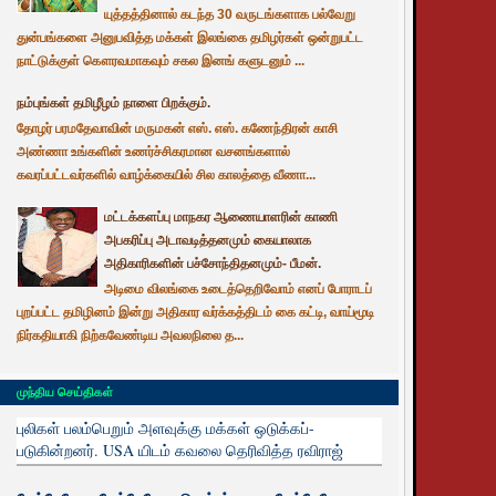
யுத்தத்தினால் கடந்த 30 வருடங்களாக பல்வேறு
துன்பங்களை அனுபவித்த மக்கள் இலங்கை தமிழர்கள் ஒன்றுபட்ட
நாட்டுக்குள் கௌரவமாகவும் சகல இனங் களுடனும் ...
நம்புங்கள் தமிழீழம் நாளை பிறக்கும்.
தோழர் பரமதேவாவின் மருமகன் எஸ். எஸ். கணேந்திரன் காசி
அண்ணா உங்களின் உணர்ச்சிகரமான வசனங்களால்
கவரப்பட்டவர்களில் வாழ்க்கையில் சில காலத்தை வீணா...
மட்டக்களப்பு மாநகர ஆணையாளரின் காணி
அபகரிப்பு அடாவடித்தனமும் கையாலாக
அதிகாரிகளின் பச்சோந்திதனமும்- பீமன்.
அடிமை விலங்கை உடைத்தெறிவோம் எனப் போராடப்
புறப்பட்ட தமிழினம் இன்று அதிகார வர்க்கத்திடம் கை கட்டி, வாய்மூடி
நிர்கதியாகி நிற்கவேண்டிய அவலநிலை த...
முந்திய செய்திகள்
புலிகள் பலம்பெறும் அளவுக்கு மக்கள் ஒடுக்கப்-
படுகின்றனர். USA யிடம் கவலை தெரிவித்த ரவிராஜ்