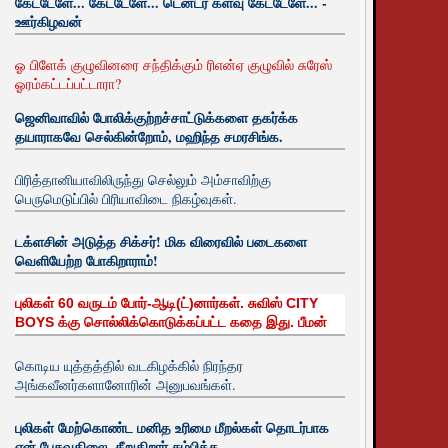
கேட்டேளே... கேட்டேளே... டென்டர் களவு கேட்டேளே... -
ஊர்கிழவன்
ஓ பிளேக் குழுவினரை சந்திக்கும் ரிஎன்ஏ குழுவில் சுரேஸ்
ஓரம்கட்டப்பட்டாரா?
ஜெனிவாவில் போலிக்குற்றச்சாட்டுக்களை தகர்க்க
தயாராகவே செல்கின்றோம், மஹிந்த சமரசிங்க.
பிரித்தானியாவிலிருந்து செல்லும் அம்சாவிற்கு
பெருமெடுப்பில் பிரியாவிடை நிகழ்வுகள்.
டக்ளசின் அடுத்த சிக்சர்! மிக விரைவில் படைகளை
வெளியேற்ற போகிறாராம்!
புலிகள் 60 வருடம் போர்-ஆடி(ட்)னார்கள். சுவிஸ் CITY
BOYS க்கு சொல்லிக்கொடுக்கப்பட்ட கதை இது. பீமன்
கொடிய யுத்தத்தில் வடகிழக்கில் நிரந்தர
அங்கவீனர்களானோரின் அனுபவங்கள்.
புலிகள் மேற்கொண்ட மனித உரிமை மீறல்கள் தொடர்பாக
ஏன் பேசுவதிலை. சீறுகிறார் சம்பிக்க