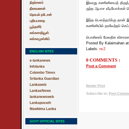
நிதர்சனம்
இவ­ரது கணி­னியைத் திருத்­த
ருந்த ஆபாச வீடி­யோக்கள்
நீலாவணன்
நொயல் நடேசன்
இந்த பௌத்தபிக்கு தான் இர
புதியபாதை
கணி­னியில் தர­வேற்றம் செய்­த
பூந்தளிர்
லங்காஈநியூஸ்
பொலிஸார் மேலதிக விசா
லங்காமுஸ்லிம்
Posted By Kalaimahan
a
Labels:
nc2
ENGLISH SITES
0 COMMENTS :
e-lankanews
Post a Comment
Infolanka
Colombo Times
Srilanka Guardian
Lankaweb
Newer Post
LankaeNews
Subscribe to:
Post Commen
lankanewsweb
Lankapuvath
Mawbima Lanka
GOVT OFFICIAL SITES