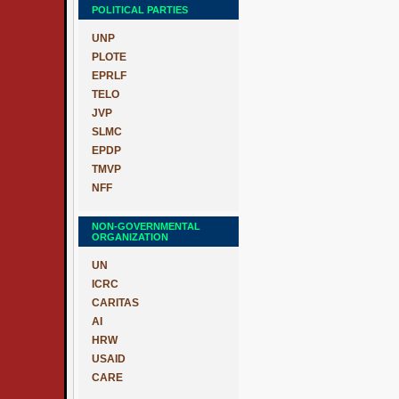
POLITICAL PARTIES
UNP
PLOTE
EPRLF
TELO
JVP
SLMC
EPDP
TMVP
NFF
NON-GOVERNMENTAL
ORGANIZATION
UN
ICRC
CARITAS
AI
HRW
USAID
CARE