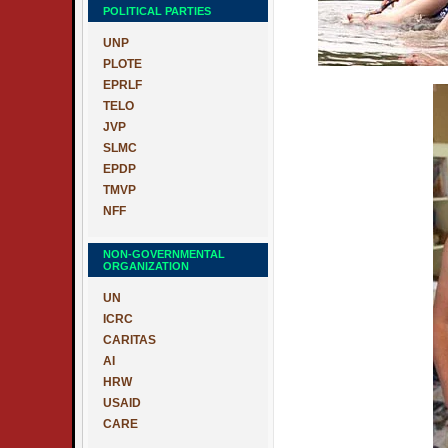
POLITICAL PARTIES
UNP
PLOTE
EPRLF
TELO
JVP
SLMC
EPDP
TMVP
NFF
NON-GOVERNMENTAL
ORGANIZATION
UN
ICRC
CARITAS
AI
HRW
USAID
CARE