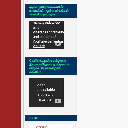
சூசை, தமிழ்ச்செல்வனின்
மனைவியர் , முன்னாள் புலிகள்
சனல் 4 விற்கு பதில்.
வெளிநாட்டிலுள்ள தமிழர்கள்
இலங்கையிலுள்ள தமிழர்களின்
வாழ்வை அழிக்கின்றனர்.
சுகிசிவம்
CTBC