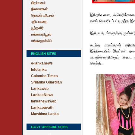
நிதர்சனம்
நீலாவணன்
இதேவேளை, அமெரிக்காவைச
நொயல் நடேசன்
எனப் பெயரிடப்பட்டிருந்த இ
புதியபாதை
பூந்தளிர்
இரு வருடங்களுக்கு முன்ன
லங்காஈநியூஸ்
லங்காமுஸ்லிம்
கடந்த மாதம்தான் எரினின்
இந்நிலையில் இவர்கள் ஏ
ENGLISH SITES
படகுச்சவாரியிலும் ஈடுபட
கெத்தி.
e-lankanews
Infolanka
Colombo Times
Srilanka Guardian
Lankaweb
LankaeNews
lankanewsweb
Lankapuvath
Mawbima Lanka
GOVT OFFICIAL SITES