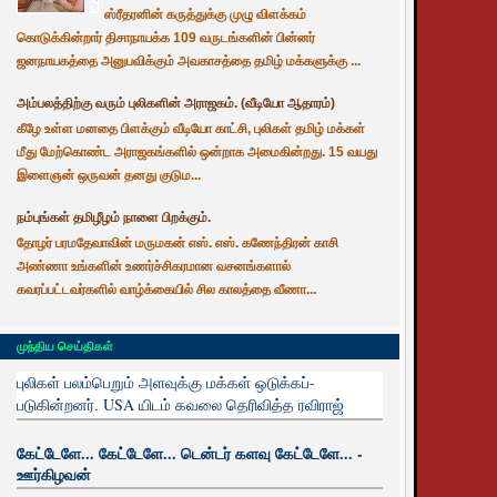
ஸ்ரீதரனின் கருத்துக்கு முழு விளக்கம்
கொடுக்கின்றார் திசாநாயக்க 109 வருடங்களின் பின்னர்
ஜனநாயகத்தை அனுபவிக்கும் அவகாசத்தை தமிழ் மக்களுக்கு ...
அம்பலத்திற்கு வரும் புலிகளின் அராஜகம். (வீடியோ ஆதாரம்)
கீழே உள்ள மனதை பிளக்கும் வீடியோ காட்சி, புலிகள் தமிழ் மக்கள்
மீது மேற்கொண்ட அராஜகங்களில் ஒன்றாக அமைகின்றது. 15 வயது
இளைஞன் ஒருவன் தனது குடும...
நம்புங்கள் தமிழீழம் நாளை பிறக்கும்.
தோழர் பரமதேவாவின் மருமகன் எஸ். எஸ். கணேந்திரன் காசி
அண்ணா உங்களின் உணர்ச்சிகரமான வசனங்களால்
கவரப்பட்டவர்களில் வாழ்க்கையில் சில காலத்தை வீணா...
முந்திய செய்திகள்
புலிகள் பலம்பெறும் அளவுக்கு மக்கள் ஒடுக்கப்-
படுகின்றனர். USA யிடம் கவலை தெரிவித்த ரவிராஜ்
கேட்டேளே... கேட்டேளே... டென்டர் களவு கேட்டேளே... -
ஊர்கிழவன்