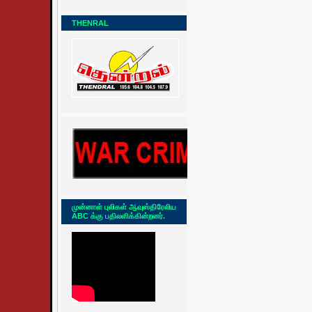
THENRAL
முன்னாள் புலிகள் ஆவுஸ்திரேலிய
ABC க்கு பதிலளிக்கின்றனர்.