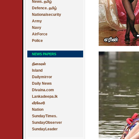
News. தமிழ்
Defence. தமிழ்
Nationalsecurity
Army
Navy
AirForce
Police
NEWS PAPERS
தினகரன்
Island
Dailymirror
Daily News
Divaina.com
Lankadeepa.lk
வீரகேசரி
Nation
SundayTimes.
SundayObserver
SundayLeader