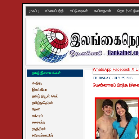
முகப்பு
எம்மைப்பற்றி
கட்டுரைகள்
கவிதைகள்
தொடர் கட்டு
WhatsApp
Facebook
X
E
தமிழ் இணையங்கள்
THURSDAY, JULY 25, 2013
அதிரடி
பெண்ணாகப் பிறந்த இளைஞன
இலக்கியா
தமிழ் நியூஸ் வெப்
தமிழ்ஒதெர்ஸ்
தேனீ
சக்கரம்
சலசலப்பு
சூத்திரம்
சிறிலங்காமிரர்