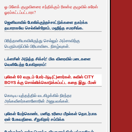
ஓ பிளேக் குழுவினரை சந்திக்கும் ரிஎன்ஏ குழுவில் சுரேஸ்
ஓரம்கட்டப்பட்டாரா?
ஜெனிவாவில் போலிக்குற்றச்சாட்டுக்களை தகர்க்க
தயாராகவே செல்கின்றோம், மஹிந்த சமரசிங்க.
பிரித்தானியாவிலிருந்து செல்லும் அம்சாவிற்கு
பெருமெடுப்பில் பிரியாவிடை நிகழ்வுகள்.
டக்ளசின் அடுத்த சிக்சர்! மிக விரைவில் படைகளை
வெளியேற்ற போகிறாராம்!
புலிகள் 60 வருடம் போர்-ஆடி(ட்)னார்கள். சுவிஸ் CITY
BOYS க்கு சொல்லிக்கொடுக்கப்பட்ட கதை இது. பீமன்
கொடிய யுத்தத்தில் வடகிழக்கில் நிரந்தர
அங்கவீனர்களானோரின் அனுபவங்கள்.
புலிகள் மேற்கொண்ட மனித உரிமை மீறல்கள் தொடர்பாக
ஏன் பேசுவதிலை. சீறுகிறார் சம்பிக்க
போர்குற்றம் என்ற மொத்த வியாபாரத்தின் பங்காளிகள்