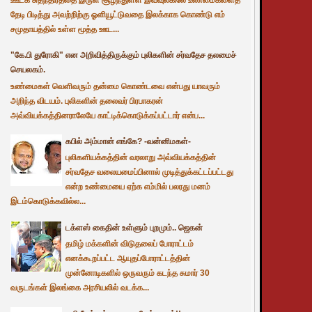
தேடி பிடித்து அவற்றிற்கு ஓளியூட்டுவதை இலக்காக கொண்டு எம்
சமுதாயத்தில் உள்ள மூத்த ஊட...
"கே.பி துரோகி" என அறிவித்திருக்கும் புலிகளின் சர்வதேச தலமைச்
செயலகம்.
உண்மைகள் வெளிவரும் தன்மை கொண்டவை என்பது யாவரும்
அறிந்த விடயம். புலிகளின் தலைவர் பிரபாகரன்
அவ்வியக்கத்தினராலேயே காட்டிக்கொடுக்கப்பட்டார் என்ப...
கபில் அம்மான் எங்கே? -வன்னிமகள்-
புலிகளியக்கத்தின் வரலாறு அவ்வியக்கத்தின்
சர்வதேச வலையமைப்பினால் முடித்துக்கட்டப்பட்டது
என்ற உண்மையை ஏற்க எம்மில் பலரது மனம்
இடம்கொடுக்கவில்ல...
டக்ளஸ் கைதின் உள்ளும் புறமும்.. ஜெகன்
தமிழ் மக்களின் விடுதலைப் போராட்டம்
எனக்கூறப்பட்ட ஆயுதப்போராட்டத்தின்
முன்னோடிகளில் ஒருவரும் கடந்த சுமார் 30
வருடங்கள் இலங்கை அரசியலில் வடக்க...