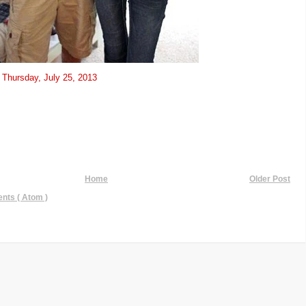
t
Thursday, July 25, 2013
Home
Older Post
ts ( Atom )