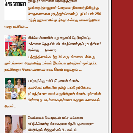
தமிழீழம் உங்களை வரவேற்குதாம்!!
ஓமந்தை இராணுவச் சோதனை நிலையத்திலிருந்து
சோதனைகளை முடித்துக்கொண்டு புறப்பட்டால் 250
மீற்றர் தூரமளவில் நடந்தோ அல்லது வாகனத்திலோ
எமது கட்டுப்பா...
விக்னேஸ்வரனின் மறு உருவம்! தெரிவுசெய்த
மக்களை தெருவில் விட மேற்கொள்ளும் முயற்சியா?
அல்லது ......(குணா)
யுத்தத்தினால் கடந்த 30 வருடங்களாக பல்வேறு
துன்பங்களை அனுபவித்த மக்கள் இலங்கை தமிழர்கள் ஒன்றுபட்ட
நாட்டுக்குள் கௌரவமாகவும் சகல இனங் களுடனும் ...
யாழ்மதிக்கு கம்பி நீட்டினான் சீமான்.
புலம்பெயர் புலிகளின் தமிழ் நாட்டு நம்பிக்கை
நட்சத்திரமாக வலம் வருகின்றான் சீமான். புலிகளின்
பிரச்சார நடவடிக்கைகளுக்கான கதாநாயகனாகவும்
சீமான்...
வெள்ளைக் கொடியுடன் வந்த மக்களை
சுட்டுக்கொன்ற பிரபாகரனை தேசிய தலைவராக
விபரிக்கும் ஸ்ரீதரன் எம்.பி.- எஸ். பி.