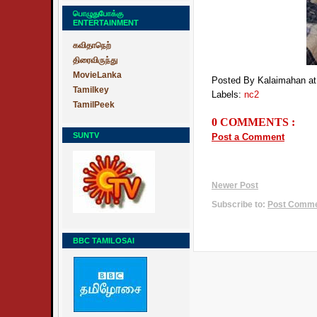
பொழுதுபோக்கு
ENTERTAINMENT
கவிதாநெற்
திரைவிருந்து
MovieLanka
Posted By Kalaimahan
a
Tamilkey
Labels:
nc2
TamilPeek
0 COMMENTS :
SUNTV
Post a Comment
Newer Post
Subscribe to:
Post Commen
BBC TAMILOSAI