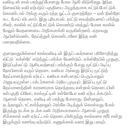
வலியுடன் கால் மரத்துப்போனது போல ஆகி விடுகிறது. இந்த
நிலையில் வலி ஏற்படும் பகுதியை அழுத்தமாக கட்டுப்போட்டுக்
கொண்டால் அங்கு வரும் ரத்த ஓட்டம் குறைந்தோ – ஏன் நின்றோ
கூட போய் விடலாம். இது புரியாமல், நாட்டு வைத்தியரைப் பார்த்து
சிலர், காலில் கட்டுப்போட்டுக் கொண்டு மரத்துப் போன காலில்
மேலும் வேதனையை அதிகமாக்கி வருகின்றனர். ஏதாவது
ஆயின்மெண்ட தேய்த்துக் கொண்டாலோ இந்த வலி
மறைவதில்லை.
குறைவதுமில்லை! கால்வலியுடன் இருப் பவர்களை பரிசோதித்து
விட்டு `எக்ஸ்ரே’ எடுத்துப் பார்க்க வேண்டும். எக்ஸ்ரேயில் முதுகு,
இடுப்புக்கட்டு ஆகியவற்றைப் பார்க்கும் போது மூட்டுப் பிடிப்பு
நோயினால் வரும் தொடை வலியா அல்லது இடுப்பு மூட்டுத்
தேய்மானத்தால் ஏற்பட்ட வலியா என்பதைப் பெரும்பாலும்
அனுபவமுள்ள டாக்டர்களால் அறிய முடியும். இடுப்பு மூட்டு
தேய்மானத்தின் காரணமாக தொந்தரவு என்றால் தொடையின்
உள்பகுதி யிலோ, கால்மூட்டின் உள்ளேயோ வலி ஏற்படக்கூடும்.
ஆனால் தொடை வலியுடன் மரத்து போகாது. நின்றாலும்,
நடந்தாலும், உட்கார்ந்தாலும் அங்கே பிடித்துக் கொள்வது போல்
இருந்து நடக்க நடக்க வலி அதிகமாகலாம். ஆனால் முதுகு
சிக்கலால் வலி ஏற்பட்டால் தொடையிலிருந்து கால்வரை சுரீர் என்று
இழுக்கும் உணர்வு ஏற்படும். கணுக்கால் வரை இது பரவும்.