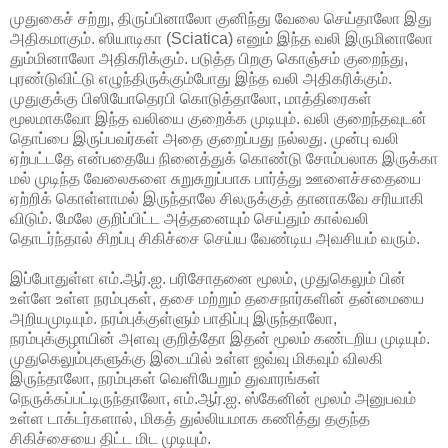
முதுகைச் சற்று, திருப்பினாலோ குனிந்து வேலை செய்தாலோ இது
அதிகமாகும். ஸியாடிகா (Sciatica) எனும் இந்த வலி இருமினாலோ
தும்மினாலோ அதிகரிக்கும். படுத்த பிறகு கொஞ்சம் குறைந்து,
புரண்டுவிட்டு எழுந்திருக்கும்போது இந்த வலி அதிகரிக்கும்.
முதுகுக்கு பிஸியோதெரபி கொடுத்தாலோ, மாத்திரைகள்
மூலமாகவோ இந்த வலியை குறைக்க முடியும். வலி குறைந்தவுடன்
தொப்பை இருப்பவர்கள் அதை குறைப்பது நல்லது. முன்பு வலி
ஏற்பட்டதே என்பதையே நினைத்துக் கொண்டு சோம்பலாக இருக்கா
மல் முடிந்த வேலைகளை சுறுசுறுப்பாக பார்த்து ஊளைச்சதையை
ஏற்றிக் கொள்ளாமல் இருந்தாலே சிலருக்குத் தானாகவே சரியாகி
விடும். மேலே குறிப்பிட்ட அத்தனையும் செய்தும் கால்வலி
தொடர்ந்தால் சிறப்பு சிகிச்சை செய்ய வேண்டிய அவசியம் வரும்.
இப்போதுள்ள எம்.ஆர்.ஐ. பரிசோதனை மூலம், முதுகெலும் பின்
உள்ளே உள்ள நரம்புகள், தசை மற்றும் தசைநார்களின் தன்மையை
அறியமுடியும். நரம்புக்குள்ளும் பாதிப்பு இருந்தாலோ,
நரம்புக்குழாயின் அளவு குறித்தோ இதன் மூலம் கண்டறிய முடியும்.
முதுகெலும்புகளுக்கு இடையில் உள்ள ஜவ்வு மிகவும் விலகி
இருந்தாலோ, நரம்புகள் வெளியேறும் துவாரங்கள்
நெருக்கப்பட்டிருந்தாலோ, எம்.ஆர்.ஐ. ஸ்கேனின் மூலம் அனுபவம்
உள்ள டாக்டர்களால், மிகத் துல்லியமாக கணித்து தகுந்த
சிகிச்சையை திட்ட மிட முடியும்.