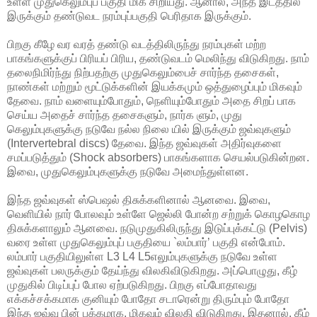
உள்ள முதுகெலும்புப் பகுதி மிக சிறியது. ஆனால், அந்த இடத்தில்
இருக்கும் தண்டுவட நரம்புப்பகுதி பெரிதாக இருக்கும்.
பிறகு கீழே வர வரத் தண்டு வடத்திலிருந்து நரம்புகள் மற்ற
பாகங்களுக்குப் பிரியப் பிரிய, தண்டுவடம் மெலிந்து விடுகிறது. நாம்
தலைநிமிர்ந்து நிற்பதற்கு முதுகெலும்பைச் சார்ந்த தசைகள்,
நாண்கள் மற்றும் மூட்டுக்களின் இயக்கமும் ஒத்துழைப்பும் மிகவும்
தேவை. நாம் வளையும்போதும், நெளியும்போதும் அதை சிறப் பாக
செய்ய அதைச் சார்ந்த தசைகளும், நார்க ளும், முது
கெலும்புகளுக்கு நடுவே நல்ல நிலை யில் இருக்கும் ஜவ்வுகளும்
(Intervertebral discs) தேவை. இந்த ஜவ்வுகள் அதிர்வுகளை
சமப்படுத்தும் (Shock absorbers) பாகங்களாக செயல்படுகின்றன.
இவை, முதுகெலும்புகளுக்கு நடுவே அமைந்துள்ளன.
இந்த ஜவ்வுகள் ஸ்பெஷல் திசுக்களினால் ஆனவை. இவை,
வெளியில் நார் போலவும் உள்ளே ஜெல்லி போன்ற சற்றுக் கொழகொழ
திசுக்களாலும் ஆனவை. நடுமுதுகிலிருந்து இடுப்புக்கட்டு (Pelvis)
வரை உள்ள முதுகெலும்புப் பகுதியை `லம்பார்’ பகுதி என்போம்.
லம்பார் பகுதியிலுள்ள L3 L4 L5எலும்புகளுக்கு நடுவே உள்ள
ஜவ்வுகள் பலருக்கும் தேய்ந்து விலகிவிடுகிறது. அப்பொழுது, கீழ்
முதுகில் பிடிப்புப் போல ஏற்படுகிறது. பிறகு எப்போதாவது
எக்கச்சக்கமாக குனியும் போதோ சடாரென்று திரும்பும் போதோ
இந்த ஜவ்வு பின் பக்கமாக, மிகவும் விலகி விடுகிறது. இதனால், கீழ்