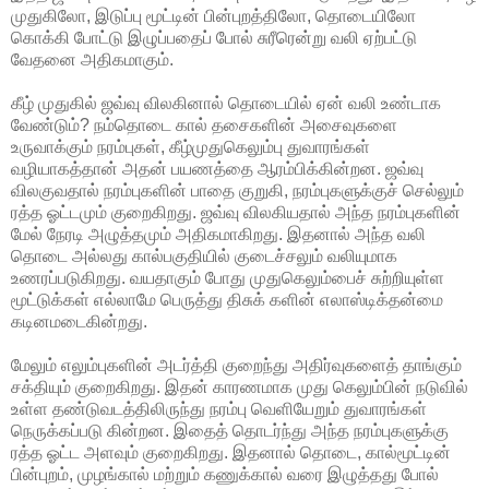
முதுகிலோ, இடுப்பு மூட்டின் பின்புறத்திலோ, தொடையிலோ
கொக்கி போட்டு இழுப்பதைப் போல் சுரீரென்று வலி ஏற்பட்டு
வேதனை அதிகமாகும்.
கீழ் முதுகில் ஜவ்வு விலகினால் தொடையில் ஏன் வலி உண்டாக
வேண்டும்? நம்தொடை கால் தசைகளின் அசைவுகளை
உருவாக்கும் நரம்புகள், கீழ்முதுகெலும்பு துவாரங்கள்
வழியாகத்தான் அதன் பயணத்தை ஆரம்பிக்கின்றன. ஜவ்வு
விலகுவதால் நரம்புகளின் பாதை குறுகி, நரம்புகளுக்குச் செல்லும்
ரத்த ஓட்டமும் குறைகிறது. ஜவ்வு விலகியதால் அந்த நரம்புகளின்
மேல் நேரடி அழுத்தமும் அதிகமாகிறது. இதனால் அந்த வலி
தொடை அல்லது கால்பகுதியில் குடைச்சலும் வலியுமாக
உணரப்படுகிறது. வயதாகும் போது முதுகெலும்பைச் சுற்றியுள்ள
மூட்டுக்கள் எல்லாமே பெருத்து திசுக் களின் எலாஸ்டிக்தன்மை
கடினமடைகின்றது.
மேலும் எலும்புகளின் அடர்த்தி குறைந்து அதிர்வுகளைத் தாங்கும்
சக்தியும் குறைகிறது. இதன் காரணமாக முது கெலும்பின் நடுவில்
உள்ள தண்டுவடத்திலிருந்து நரம்பு வெளியேறும் துவாரங்கள்
நெருக்கப்படு கின்றன. இதைத் தொடர்ந்து அந்த நரம்புகளுக்கு
ரத்த ஓட்ட அளவும் குறைகிறது. இதனால் தொடை, கால்மூட்டின்
பின்புறம், முழங்கால் மற்றும் கணுக்கால் வரை இழுத்தது போல்