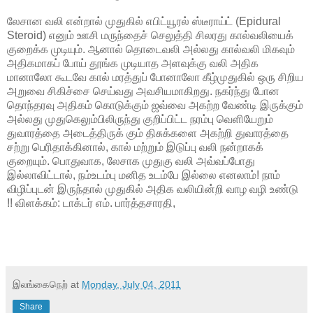
லேசான வலி என்றால் முதுகில் எபிட்யூரல் ஸ்டீராய்ட் (Epidural
Steroid) எனும் ஊசி மருந்தைச் செலுத்தி சிலரது கால்வலியைக்
குறைக்க முடியும். ஆனால் தொடைவலி அல்லது கால்வலி மிகவும்
அதிகமாகப் போய் தூங்க முடியாத அளவுக்கு வலி அதிக
மானாலோ கூடவே கால் மரத்துப் போனாலோ கீழ்முதுகில் ஒரு சிறிய
அறுவை சிகிச்சை செய்வது அவசியமாகிறது. நகர்ந்து போன
தொந்தரவு அதிகம் கொடுக்கும் ஜவ்வை அகற்ற வேண்டி இருக்கும்
அல்லது முதுகெலும்பிலிருந்து குறிப்பிட்ட நரம்பு வெளியேறும்
துவாரத்தை அடைத்திருக் கும் திசுக்களை அகற்றி துவாரத்தை
சற்று பெரிதாக்கினால், கால் மற்றும் இடுப்பு வலி நன்றாகக்
குறையும். பொதுவாக, லேசாக முதுகு வலி அவ்வப்போது
இல்லாவிட்டால், நம்உடம்பு மனித உடம்பே இல்லை எனலாம்! நாம்
விழிப்புடன் இருந்தால் முதுகில் அதிக வலியின்றி வாழ வழி உண்டு
!! விளக்கம்: டாக்டர் எம். பார்த்தசாரதி,
இலங்கைநெற்
at
Monday, July 04, 2011
Share