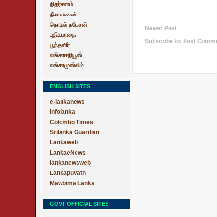
நிதர்சனம்
நீலாவணன்
நொயல் நடேசன்
Newer Post
புதியபாதை
Subscribe to:
Post Commen
பூந்தளிர்
லங்காஈநியூஸ்
லங்காமுஸ்லிம்
ENGLISH SITES
e-lankanews
Infolanka
Colombo Times
Srilanka Guardian
Lankaweb
LankaeNews
lankanewsweb
Lankapuvath
Mawbima Lanka
GOVT OFFICIAL SITES