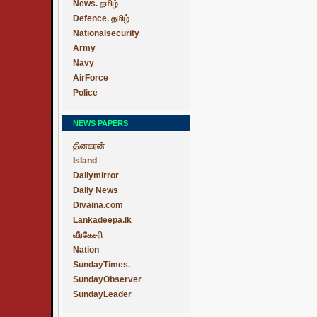
News. தமிழ்
Defence. தமிழ்
Nationalsecurity
Army
Navy
AirForce
Police
NEWS PAPERS
தினகரன்
Island
Dailymirror
Daily News
Divaina.com
Lankadeepa.lk
வீரகேசரி
Nation
SundayTimes.
SundayObserver
SundayLeader