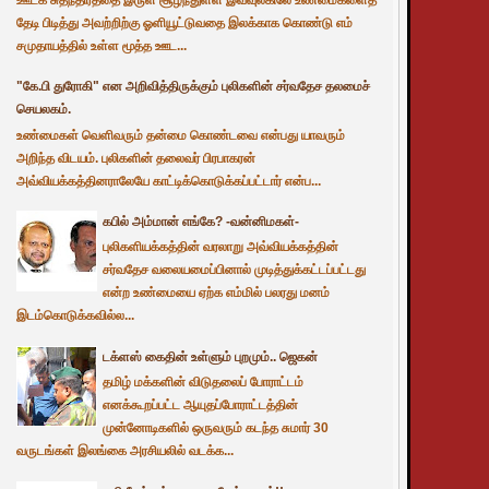
தேடி பிடித்து அவற்றிற்கு ஓளியூட்டுவதை இலக்காக கொண்டு எம்
சமுதாயத்தில் உள்ள மூத்த ஊட...
"கே.பி துரோகி" என அறிவித்திருக்கும் புலிகளின் சர்வதேச தலமைச்
செயலகம்.
உண்மைகள் வெளிவரும் தன்மை கொண்டவை என்பது யாவரும்
அறிந்த விடயம். புலிகளின் தலைவர் பிரபாகரன்
அவ்வியக்கத்தினராலேயே காட்டிக்கொடுக்கப்பட்டார் என்ப...
கபில் அம்மான் எங்கே? -வன்னிமகள்-
புலிகளியக்கத்தின் வரலாறு அவ்வியக்கத்தின்
சர்வதேச வலையமைப்பினால் முடித்துக்கட்டப்பட்டது
என்ற உண்மையை ஏற்க எம்மில் பலரது மனம்
இடம்கொடுக்கவில்ல...
டக்ளஸ் கைதின் உள்ளும் புறமும்.. ஜெகன்
தமிழ் மக்களின் விடுதலைப் போராட்டம்
எனக்கூறப்பட்ட ஆயுதப்போராட்டத்தின்
முன்னோடிகளில் ஒருவரும் கடந்த சுமார் 30
வருடங்கள் இலங்கை அரசியலில் வடக்க...