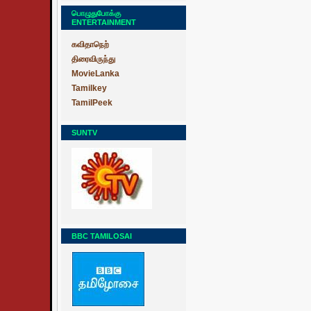
பொழுதுபோக்கு
ENTERTAINMENT
கவிதாநெற்
திரைவிருந்து
MovieLanka
Tamilkey
TamilPeek
SUNTV
BBC TAMILOSAI