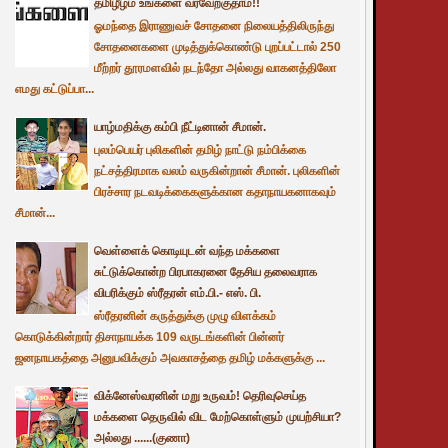
தமிழீழம் உங்களை வரவேற்குதாம்!!
ஓமந்தை இராணுவச் சோதனை நிலையத்திலிருந்து
சோதனைகளை முடித்துக்கொண்டு புறப்பட்டால் 250
மீற்றர் தூரமளவில் நடந்தோ அல்லது வாகனத்திலோ
எமது கட்டுப்பா...
யாழ்மதிக்கு கம்பி நீட்டினான் சீமான்.
புலம்பெயர் புலிகளின் தமிழ் நாட்டு நம்பிக்கை
நட்சத்திரமாக வலம் வருகின்றான் சீமான். புலிகளின்
பிரச்சார நடவடிக்கைகளுக்கான கதாநாயகனாகவும்
சீமான்...
வெள்ளைக் கொடியுடன் வந்த மக்களை
சுட்டுக்கொன்ற பிரபாகரனை தேசிய தலைவராக
விபரிக்கும் ஸ்ரீதரன் எம்.பி.- எஸ். பி.
ஸ்ரீதரனின் கருத்துக்கு முழு விளக்கம்
கொடுக்கின்றார் திசாநாயக்க 109 வருடங்களின் பின்னர்
ஜனநாயகத்தை அனுபவிக்கும் அவகாசத்தை தமிழ் மக்களுக்கு ...
விக்னேஸ்வரனின் மறு உருவம்! தெரிவுசெய்த
மக்களை தெருவில் விட மேற்கொள்ளும் முயற்சியா?
அல்லது ......(குணா)