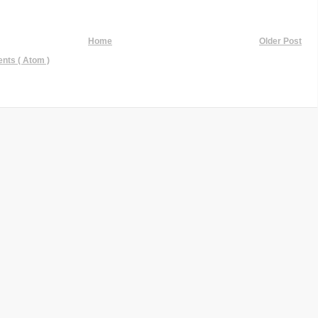
Home
Older Post
ts ( Atom )