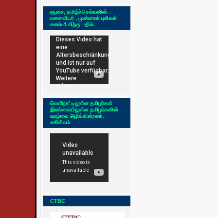
சூசை, தமிழ்ச்செல்வனின்
மனைவியர் , முன்னாள் புலிகள்
சனல் 4 விற்கு பதில்.
வெளிநாட்டிலுள்ள தமிழர்கள்
இலங்கையிலுள்ள தமிழர்களின்
வாழ்வை அழிக்கின்றனர்.
சுகிசிவம்
CTBC