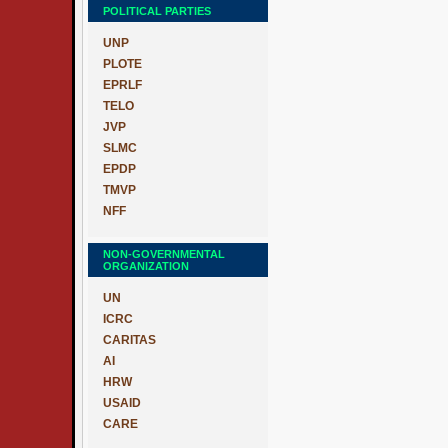
POLITICAL PARTIES
UNP
PLOTE
EPRLF
TELO
JVP
SLMC
EPDP
TMVP
NFF
NON-GOVERNMENTAL
ORGANIZATION
UN
ICRC
CARITAS
AI
HRW
USAID
CARE