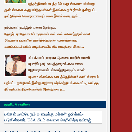
யுத்தத்தினால் கடந்த 30 வருடங்களாக பல்வேறு
துன்பங்களை அனுபவித்த மக்கள் இலங்கை தமிழர்கள் ஒன்றுபட்ட
நாட்டுக்குள் கௌரவமாகவும் சகல இனங் களுடனும் ...
நம்புங்கள் தமிழீழம் நாளை பிறக்கும்.
தோழர் பரமதேவாவின் மருமகன் எஸ். எஸ். கணேந்திரன் காசி
அண்ணா உங்களின் உணர்ச்சிகரமான வசனங்களால்
கவரப்பட்டவர்களில் வாழ்க்கையில் சில காலத்தை வீணா...
மட்டக்களப்பு மாநகர ஆணையாளரின் காணி
அபகரிப்பு அடாவடித்தனமும் கையாலாக
அதிகாரிகளின் பச்சோந்திதனமும்- பீமன்.
அடிமை விலங்கை உடைத்தெறிவோம் எனப் போராடப்
புறப்பட்ட தமிழினம் இன்று அதிகார வர்க்கத்திடம் கை கட்டி, வாய்மூடி
நிர்கதியாகி நிற்கவேண்டிய அவலநிலை த...
முந்திய செய்திகள்
புலிகள் பலம்பெறும் அளவுக்கு மக்கள் ஒடுக்கப்-
படுகின்றனர். USA யிடம் கவலை தெரிவித்த ரவிராஜ்