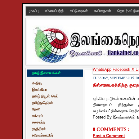
முகப்பு
எம்மைப்பற்றி
கட்டுரைகள்
கவிதைகள்
தொடர் கட்டு
WhatsApp
Facebook
X
E
தமிழ் இணையங்கள்
TUESDAY, SEPTEMBER 15, 20
அதிரடி
திஸ்ஸநாயகத்திற்கு குறை
இலக்கியா
தமிழ் நியூஸ் வெப்
ஐக்கிய நாடுகள் சபையின் ப
தமிழ்ஒதெர்ஸ்
திஸ்ஸநாயம் புரிந்துள்ள
தேனீ
வழங்கப்பட்டுள்ளதாக தெரிவி
சக்கரம்
Posted By இலங்கைநெற்
a
சலசலப்பு
சூத்திரம்
0 COMMENTS :
சிறிலங்காமிரர்
Post a Comment