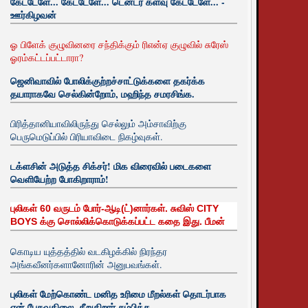
கேட்டேளே... கேட்டேளே... டென்டர் களவு கேட்டேளே... -
ஊர்கிழவன்
ஓ பிளேக் குழுவினரை சந்திக்கும் ரிஎன்ஏ குழுவில் சுரேஸ்
ஓரம்கட்டப்பட்டாரா?
ஜெனிவாவில் போலிக்குற்றச்சாட்டுக்களை தகர்க்க
தயாராகவே செல்கின்றோம், மஹிந்த சமரசிங்க.
பிரித்தானியாவிலிருந்து செல்லும் அம்சாவிற்கு
பெருமெடுப்பில் பிரியாவிடை நிகழ்வுகள்.
டக்ளசின் அடுத்த சிக்சர்! மிக விரைவில் படைகளை
வெளியேற்ற போகிறாராம்!
புலிகள் 60 வருடம் போர்-ஆடி(ட்)னார்கள். சுவிஸ் CITY
BOYS க்கு சொல்லிக்கொடுக்கப்பட்ட கதை இது. பீமன்
கொடிய யுத்தத்தில் வடகிழக்கில் நிரந்தர
அங்கவீனர்களானோரின் அனுபவங்கள்.
புலிகள் மேற்கொண்ட மனித உரிமை மீறல்கள் தொடர்பாக
ஏன் பேசுவதிலை. சீறுகிறார் சம்பிக்க