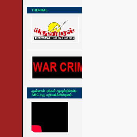
THENRAL
முன்னாள் புலிகள் ஆவுஸ்திரேலிய
ABC க்கு பதிலளிக்கின்றனர்.