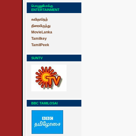
பொழுதுபோக்கு
ENTERTAINMENT
கவிதாநெற்
திரைவிருந்து
MovieLanka
Tamilkey
TamilPeek
SUNTV
BBC TAMILOSAI