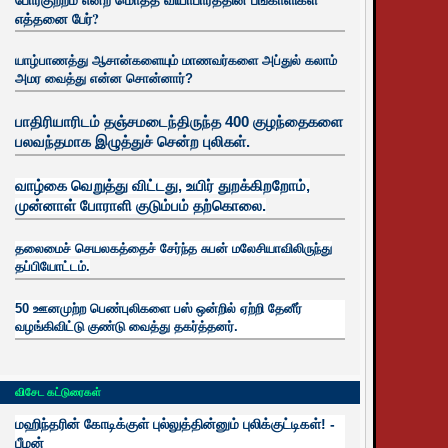
எத்தனை பேர்?
யாழ்பாணத்து ஆசான்களையும் மாணவர்களை அப்துல் கலாம்
அமர வைத்து என்ன சொன்னார்?
பாதிரியாரிடம் தஞ்சமடைந்திருந்த 400 குழந்தைகளை
பலவந்தமாக இழுத்துச் சென்ற புலிகள்.
வாழ்கை வெறுத்து விட்டது, உயிர்
துறக்கிறறோம்,
முன்னாள் போராளி குடும்பம் தற்கொலை.
தலைமைச் செயலகத்தைச் சேர்ந்த சுபன் மலேசியாவிலிருந்து
தப்பியோட்டம்.
50 ஊனமுற்ற பெண்புலிகளை பஸ் ஒன்றில் ஏற்றி தேனீர்
வழங்கிவிட்டு குண்டு வைத்து தகர்த்தனர்.
விசேட கட்டுரைகள்
மஹிந்தரின் கோடிக்குள் புல்லுத்தின்னும் புலிக்குட்டிகள்! -
பீமன்