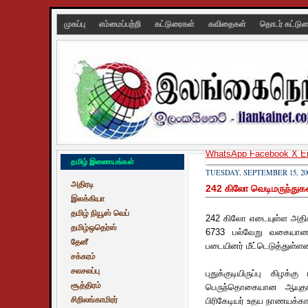
முகப்பு
எம்மைப்பற்றி
கட்டுரைகள்
கவிதைகள்
தொடர் கட்டு
WhatsApp
Facebook
X
E
தமிழ் இணையங்கள்
TUESDAY, SEPTEMBER 15, 20
அதிரடி
242 கிலோ வெடிமருந்துகள்
இலக்கியா
தமிழ் நியூஸ் வெப்
242 கிலோ எடையுள்ள அதிசக
தமிழ்ஒதெர்ஸ்
6733 பல்வேறு வகையான 
தேனீ
படையினர் மீட்டெடுத்துள்ளன
சக்கரம்
சலசலப்பு
புதுக்குடியிருப்பு கிழக்
சூத்திரம்
பெருந்தொகையான ஆயுதங்க
சிறிலங்காமிரர்
பிரிகேடியர் உதய நாணயக்கார