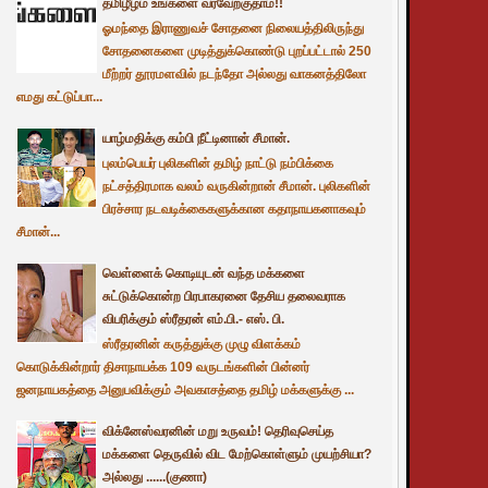
தமிழீழம் உங்களை வரவேற்குதாம்!!
ஓமந்தை இராணுவச் சோதனை நிலையத்திலிருந்து
சோதனைகளை முடித்துக்கொண்டு புறப்பட்டால் 250
மீற்றர் தூரமளவில் நடந்தோ அல்லது வாகனத்திலோ
எமது கட்டுப்பா...
யாழ்மதிக்கு கம்பி நீட்டினான் சீமான்.
புலம்பெயர் புலிகளின் தமிழ் நாட்டு நம்பிக்கை
நட்சத்திரமாக வலம் வருகின்றான் சீமான். புலிகளின்
பிரச்சார நடவடிக்கைகளுக்கான கதாநாயகனாகவும்
சீமான்...
வெள்ளைக் கொடியுடன் வந்த மக்களை
சுட்டுக்கொன்ற பிரபாகரனை தேசிய தலைவராக
விபரிக்கும் ஸ்ரீதரன் எம்.பி.- எஸ். பி.
ஸ்ரீதரனின் கருத்துக்கு முழு விளக்கம்
கொடுக்கின்றார் திசாநாயக்க 109 வருடங்களின் பின்னர்
ஜனநாயகத்தை அனுபவிக்கும் அவகாசத்தை தமிழ் மக்களுக்கு ...
விக்னேஸ்வரனின் மறு உருவம்! தெரிவுசெய்த
மக்களை தெருவில் விட மேற்கொள்ளும் முயற்சியா?
அல்லது ......(குணா)