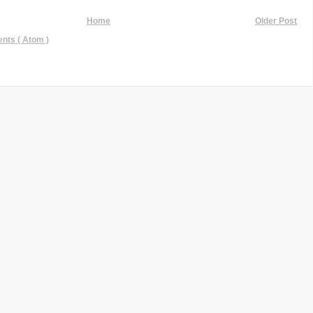
Home
Older Post
ts ( Atom )