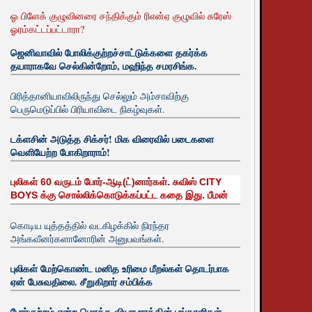
ஓ பிளேக் குழுவினரை சந்திக்கும் ரிஎன்ஏ குழுவில் சுரேஸ்
ஓரம்கட்டப்பட்டாரா?
ஜெனிவாவில் போலிக்குற்றச்சாட்டுக்களை தகர்க்க
தயாராகவே செல்கின்றோம், மஹிந்த சமரசிங்க.
பிரித்தானியாவிலிருந்து செல்லும் அம்சாவிற்கு
பெருமெடுப்பில் பிரியாவிடை நிகழ்வுகள்.
டக்ளசின் அடுத்த சிக்சர்! மிக விரைவில் படைகளை
வெளியேற்ற போகிறாராம்!
புலிகள் 60 வருடம் போர்-ஆடி(ட்)னார்கள். சுவிஸ் CITY
BOYS க்கு சொல்லிக்கொடுக்கப்பட்ட கதை இது. பீமன்
கொடிய யுத்தத்தில் வடகிழக்கில் நிரந்தர
அங்கவீனர்களானோரின் அனுபவங்கள்.
புலிகள் மேற்கொண்ட மனித உரிமை மீறல்கள் தொடர்பாக
ஏன் பேசுவதிலை. சீறுகிறார் சம்பிக்க
போர்குற்றம் என்ற மொத்த வியாபாரத்தின் பங்காளிகள்