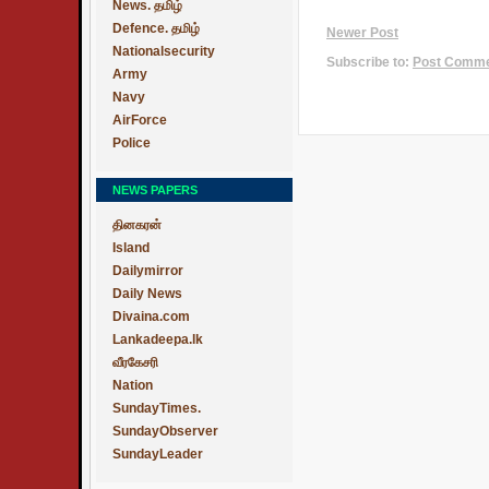
News. தமிழ்
Defence. தமிழ்
Newer Post
Nationalsecurity
Subscribe to:
Post Commen
Army
Navy
AirForce
Police
NEWS PAPERS
தினகரன்
Island
Dailymirror
Daily News
Divaina.com
Lankadeepa.lk
வீரகேசரி
Nation
SundayTimes.
SundayObserver
SundayLeader