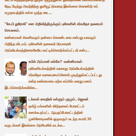
தேடி பிடித்து அவற்றிற்கு ஓளியூட்டுவதை இலக்காக கொண்டு எம்
சமுதாயத்தில் உள்ள மூத்த ஊட...
"கே.பி துரோகி" என அறிவித்திருக்கும் புலிகளின் சர்வதேச தலமைச்
செயலகம்.
உண்மைகள் வெளிவரும் தன்மை கொண்டவை என்பது யாவரும்
அறிந்த விடயம். புலிகளின் தலைவர் பிரபாகரன்
அவ்வியக்கத்தினராலேயே காட்டிக்கொடுக்கப்பட்டார் என்ப...
கபில் அம்மான் எங்கே? -வன்னிமகள்-
புலிகளியக்கத்தின் வரலாறு அவ்வியக்கத்தின்
சர்வதேச வலையமைப்பினால் முடித்துக்கட்டப்பட்டது
என்ற உண்மையை ஏற்க எம்மில் பலரது மனம்
இடம்கொடுக்கவில்ல...
டக்ளஸ் கைதின் உள்ளும் புறமும்.. ஜெகன்
தமிழ் மக்களின் விடுதலைப் போராட்டம்
எனக்கூறப்பட்ட ஆயுதப்போராட்டத்தின்
முன்னோடிகளில் ஒருவரும் கடந்த சுமார் 30
வருடங்கள் இலங்கை அரசியலில் வடக்க...