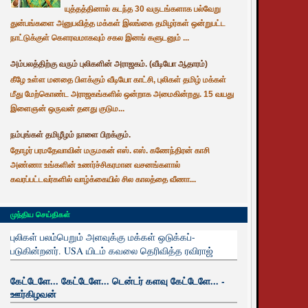
யுத்தத்தினால் கடந்த 30 வருடங்களாக பல்வேறு
துன்பங்களை அனுபவித்த மக்கள் இலங்கை தமிழர்கள் ஒன்றுபட்ட
நாட்டுக்குள் கௌரவமாகவும் சகல இனங் களுடனும் ...
அம்பலத்திற்கு வரும் புலிகளின் அராஜகம். (வீடியோ ஆதாரம்)
கீழே உள்ள மனதை பிளக்கும் வீடியோ காட்சி, புலிகள் தமிழ் மக்கள்
மீது மேற்கொண்ட அராஜகங்களில் ஒன்றாக அமைகின்றது. 15 வயது
இளைஞன் ஒருவன் தனது குடும...
நம்புங்கள் தமிழீழம் நாளை பிறக்கும்.
தோழர் பரமதேவாவின் மருமகன் எஸ். எஸ். கணேந்திரன் காசி
அண்ணா உங்களின் உணர்ச்சிகரமான வசனங்களால்
கவரப்பட்டவர்களில் வாழ்க்கையில் சில காலத்தை வீணா...
முந்திய செய்திகள்
புலிகள் பலம்பெறும் அளவுக்கு மக்கள் ஒடுக்கப்-
படுகின்றனர். USA யிடம் கவலை தெரிவித்த ரவிராஜ்
கேட்டேளே... கேட்டேளே... டென்டர் களவு கேட்டேளே... -
ஊர்கிழவன்