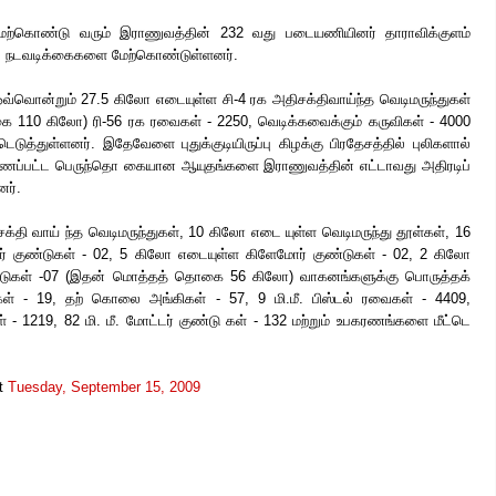
மேற்கொண்டு வரும் இராணுவத்தின் 232 வது படையணியினர் தாராவிக்குளம்
தல் நடவடிக்கைகளை மேற்கொண்டுள்ளனர்.
ு ஒவ்வொன்றும் 27.5 கிலோ எடையுள்ள சி-4 ரக அதிசக்திவாய்ந்த வெடிமருந்துகள்
110 கிலோ) ரி-56 ரக ரவைகள் - 2250, வெடிக்கவைக்கும் கருவிகள் - 4000
ெடுத்துள்ளனர். இதேவேளை புதுக்குடியிருப்பு கிழக்கு பிரதேசத்தில் புலிகளால்
காணப்பட்ட பெருந்தொ கையான ஆயுதங்களை இராணுவத்தின் எட்டாவது அதிரடிப்
னர்.
தி வாய் ந்த வெடிமருந்துகள், 10 கிலோ எடை யுள்ள வெடிமருந்து தூள்கள், 16
 குண்டுகள் - 02, 5 கிலோ எடையுள்ள கிளேமோர் குண்டுகள் - 02, 2 கிலோ
்டுகள் -07 (இதன் மொத்தத் தொகை 56 கிலோ) வாகனங்களுக்கு பொருத்தக்
் - 19, தற் கொலை அங்கிகள் - 57, 9 மி.மீ. பிஸ்டல் ரவைகள் - 4409,
் - 1219, 82 மி. மீ. மோட்டர் குண்டு கள் - 132 மற்றும் உபகரணங்களை மீட்டெ
t
Tuesday, September 15, 2009