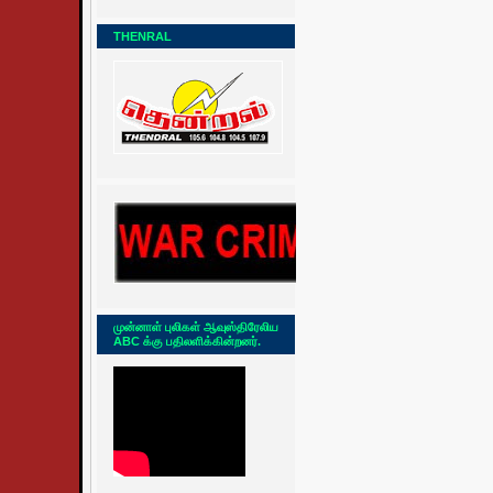
THENRAL
முன்னாள் புலிகள் ஆவுஸ்திரேலிய
ABC க்கு பதிலளிக்கின்றனர்.