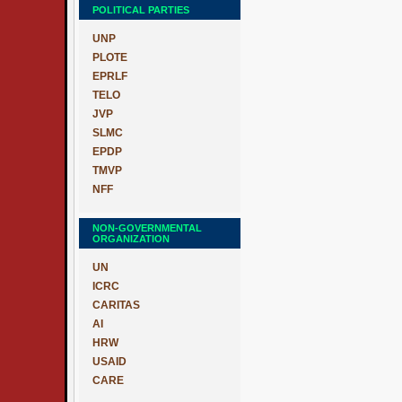
POLITICAL PARTIES
UNP
PLOTE
EPRLF
TELO
JVP
SLMC
EPDP
TMVP
NFF
NON-GOVERNMENTAL
ORGANIZATION
UN
ICRC
CARITAS
AI
HRW
USAID
CARE