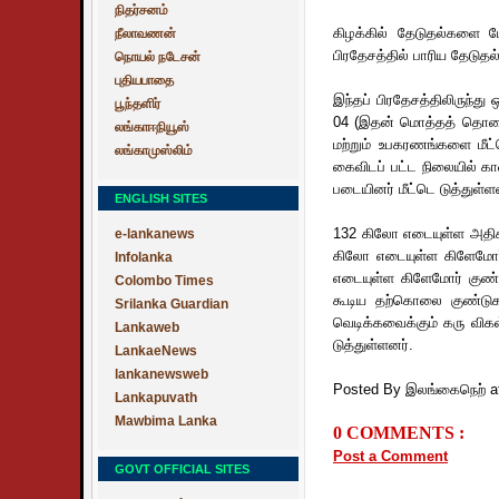
நிதர்சனம்
கிழக்கில் தேடுதல்களை 
நீலாவணன்
பிரதேசத்தில் பாரிய தேடு
நொயல் நடேசன்
புதியபாதை
இந்தப் பிரதேசத்திலிருந்த
பூந்தளிர்
04 (இதன் மொத்தத் தொகை 
லங்காஈநியூஸ்
மற்றும் உபகரணங்களை மீட்ட
லங்காமுஸ்லிம்
கைவிடப் பட்ட நிலையில் 
படையினர் மீட்டெ டுத்துள்ள
ENGLISH SITES
132 கிலோ எடையுள்ள அதிசக்
e-lankanews
கிலோ எடையுள்ள கிளேமோர்
Infolanka
எடையுள்ள கிளேமோர் குண
Colombo Times
கூடிய தற்கொலை குண்டுகள
Srilanka Guardian
வெடிக்கவைக்கும் கரு விகள
Lankaweb
டுத்துள்ளனர்.
LankaeNews
lankanewsweb
Posted By இலங்கைநெற்
a
Lankapuvath
Mawbima Lanka
0 COMMENTS :
Post a Comment
GOVT OFFICIAL SITES