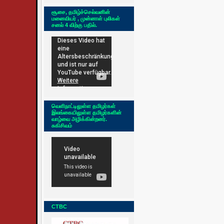
சூசை, தமிழ்ச்செல்வனின்
மனைவியர் , முன்னாள் புலிகள்
சனல் 4 விற்கு பதில்.
வெளிநாட்டிலுள்ள தமிழர்கள்
இலங்கையிலுள்ள தமிழர்களின்
வாழ்வை அழிக்கின்றனர்.
சுகிசிவம்
CTBC