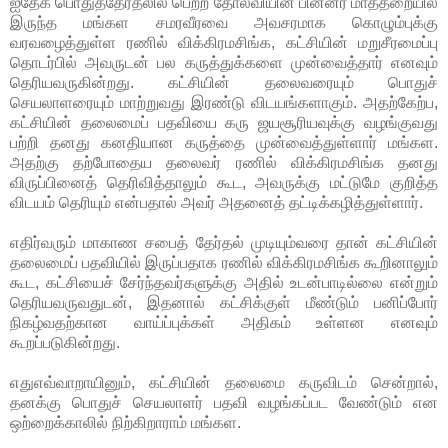
ஐதேக பொதுத்தேர்தலில் பெற்ற தோல்வியின் பின்னர் மாத்தறையில்
இருந்த மங்கள சமரவீரவை அவசரமாக கொழும்புக்கு
வரவழைத்துள்ள ரணில் விக்கிரமசிங்க, கட்சியின் மறுசீரமைப்பு
தொடர்பில் அவருடன் பல கருத்துக்களை முன்வைத்தார் எனவும்
தெரியவருகின்றது. கட்சியின் தலைவரையும் பொதுச்
செயலாளரையும்
மாற்றுவது இரண்டு விடயங்களாகும். அதற்கேற்ப,
கட்சியின் தலைமைப் பதவியை கரு ஜயசூரியவுக்கு வழங்குவது
பற்றி தனது கனதியான கருத்தை முன்வைத்துள்ளார் மங்கள.
அதற்கு தற்போதைய தலைவர் ரணில் விக்கிரமசிங்க தனது
விருப்பினைத் தெரிவித்தாலும் கூட, அவருக்கு மட்டுமே குறித்த
விடயம் தெரியும் என்பதால் அவர் அதனைத் தட்டிக்கழித்துள்ளார்.
எதிர்வரும் மாகாண சபைத் தேர்தல் முடியும்வரை தான் கட்சியின்
தலைமைப் பதவியில் இருப்பதாக ரணில் விக்கிரமசிங்க கூறினாலும்
கூட, கட்சியைச் சேர்ந்தவர்களுக்கு அதில் உடன்பாடில்லை என்றும்
தெரியவருவதுடன், இதனால் கட்சிக்குள் மீண்டும் பனிப்போர்
நிகழ்வதற்கான வாய்ப்புக்கள் அதிகம் உள்ளன எனவும்
கூறப்படுகின்றது.
எதுஎவ்வாறாயினும், கட்சியின் தலைமை கருவிடம் சென்றால்,
தனக்கு பொதுச் செயலாளர் பதவி வழங்கப்பட வேண்டும் என
ஒற்றைக்காலில் நிற்கிறாராம் மங்கள.