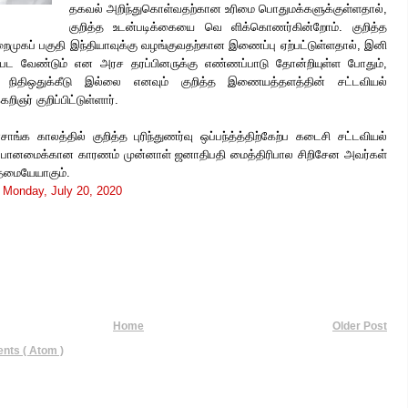
தகவல் அறிந்துகொள்வதற்கான உரிமை பொதுமக்களுக்குள்ளதால்,
குறித்த உடன்படிக்கையை வெ ளிக்கொணர்கின்றோம். குறித்த
ைமுகப் பகுதி இந்தியாவுக்கு
வழங்குவதற்கான இணைப்பு ஏற்பட்டுள்ளதால், இனி
பட வேண்டும் என அரச தரப்பினருக்கு எண்ணப்பாடு தோன்றியுள்ள போதும்,
ான நிதிஒதுக்கீடு இல்லை எனவும் குறித்த இணையத்தளத்தின் சட்டவியல்
ர் குறிப்பிட்டுள்ளார்.
ாங்க காலத்தில் குறித்த புரிந்துணர்வு ஒப்பந்த்த்திற்கேற்ப கடைசி சட்டவியல்
ற் போனமைக்கான காரணம் முன்னாள் ஜனாதிபதி மைத்திரிபால சிறிசேன அவர்கள்
த்தமையேயாகும்.
t
Monday, July 20, 2020
Home
Older Post
ts ( Atom )