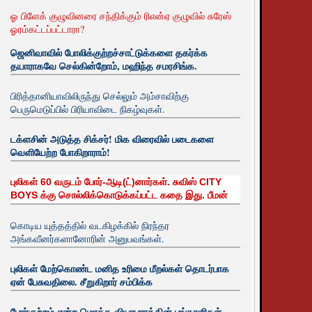
ஓ பிளேக் குழுவினரை சந்திக்கும் ரிஎன்ஏ குழுவில் சுரேஸ்
ஓரம்கட்டப்பட்டாரா?
ஜெனிவாவில் போலிக்குற்றச்சாட்டுக்களை தகர்க்க
தயாராகவே செல்கின்றோம், மஹிந்த சமரசிங்க.
பிரித்தானியாவிலிருந்து செல்லும் அம்சாவிற்கு
பெருமெடுப்பில் பிரியாவிடை நிகழ்வுகள்.
டக்ளசின் அடுத்த சிக்சர்! மிக விரைவில் படைகளை
வெளியேற்ற போகிறாராம்!
புலிகள் 60 வருடம் போர்-ஆடி(ட்)னார்கள். சுவிஸ் CITY
BOYS க்கு சொல்லிக்கொடுக்கப்பட்ட கதை இது. பீமன்
கொடிய யுத்தத்தில் வடகிழக்கில் நிரந்தர
அங்கவீனர்களானோரின் அனுபவங்கள்.
புலிகள் மேற்கொண்ட மனித உரிமை மீறல்கள் தொடர்பாக
ஏன் பேசுவதிலை. சீறுகிறார் சம்பிக்க
போர்குற்றம் என்ற மொத்த வியாபாரத்தின் பங்காளிகள்