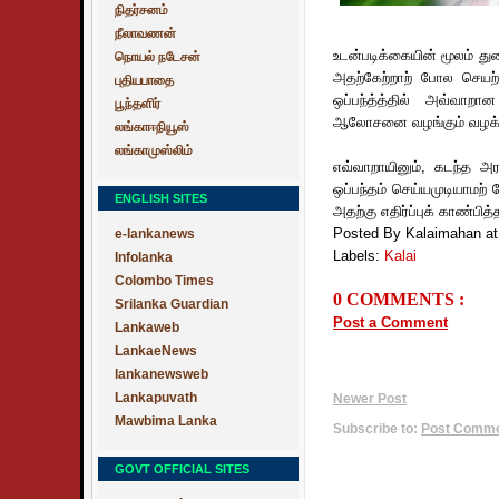
நிதர்சனம்
நீலாவணன்
உடன்படிக்கையின் மூலம் துற
நொயல் நடேசன்
அதற்கேற்றாற் போல செயற்
புதியபாதை
ஒப்பந்த்த்தில் அவ்வாற
பூந்தளிர்
ஆலோசனை வழங்கும் வழக்கறிஞ
லங்காஈநியூஸ்
லங்காமுஸ்லிம்
எவ்வாறாயினும், கடந்த அரச
ஒப்பந்தம் செய்யமுடியாம
ENGLISH SITES
அதற்கு எதிர்ப்புக் காண்பி
Posted By Kalaimahan
a
e-lankanews
Labels:
Kalai
Infolanka
Colombo Times
0 COMMENTS :
Srilanka Guardian
Post a Comment
Lankaweb
LankaeNews
lankanewsweb
Lankapuvath
Newer Post
Mawbima Lanka
Subscribe to:
Post Commen
GOVT OFFICIAL SITES