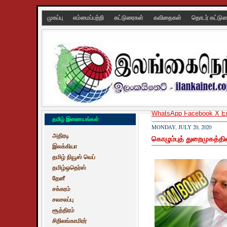
முகப்பு
எம்மைப்பற்றி
கட்டுரைகள்
கவிதைகள்
தொடர் கட்டு
WhatsApp
Facebook
X
E
தமிழ் இணையங்கள்
MONDAY, JULY 20, 2020
அதிரடி
கொழும்புத் துறைமுகத்தின
இலக்கியா
தமிழ் நியூஸ் வெப்
தமிழ்ஒதெர்ஸ்
தேனீ
சக்கரம்
சலசலப்பு
சூத்திரம்
சிறிலங்காமிரர்