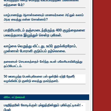
எத்தனை பேர்?
யாழ்பாணத்து ஆசான்களையும் மாணவர்களை அப்துல் கலாம்
அமர வைத்து என்ன சொன்னார்?
பாதிரியாரிடம் தஞ்சமடைந்திருந்த 400 குழந்தைகளை
பலவந்தமாக இழுத்துச் சென்ற புலிகள்.
வாழ்கை வெறுத்து விட்டது, உயிர்
துறக்கிறறோம்,
முன்னாள் போராளி குடும்பம் தற்கொலை.
தலைமைச் செயலகத்தைச் சேர்ந்த சுபன் மலேசியாவிலிருந்து
தப்பியோட்டம்.
50 ஊனமுற்ற பெண்புலிகளை பஸ் ஒன்றில் ஏற்றி தேனீர்
வழங்கிவிட்டு குண்டு வைத்து தகர்த்தனர்.
விசேட கட்டுரைகள்
மஹிந்தரின் கோடிக்குள் புல்லுத்தின்னும் புலிக்குட்டிகள்! -
பீமன்