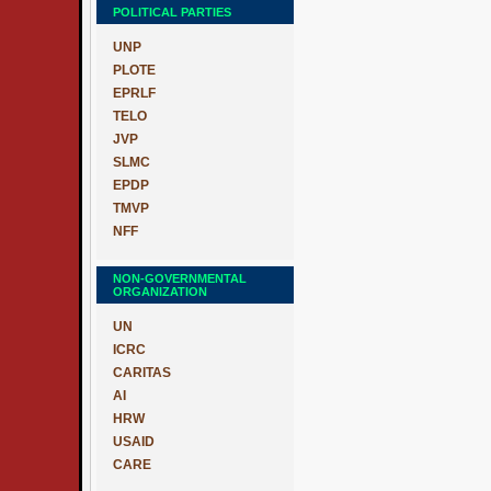
POLITICAL PARTIES
UNP
PLOTE
EPRLF
TELO
JVP
SLMC
EPDP
TMVP
NFF
NON-GOVERNMENTAL
ORGANIZATION
UN
ICRC
CARITAS
AI
HRW
USAID
CARE