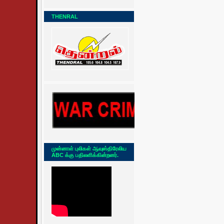
THENRAL
முன்னாள் புலிகள் ஆவுஸ்திரேலிய
ABC க்கு பதிலளிக்கின்றனர்.