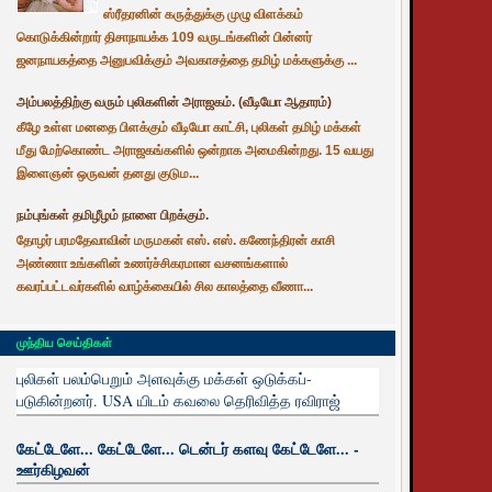
ஸ்ரீதரனின் கருத்துக்கு முழு விளக்கம்
கொடுக்கின்றார் திசாநாயக்க 109 வருடங்களின் பின்னர்
ஜனநாயகத்தை அனுபவிக்கும் அவகாசத்தை தமிழ் மக்களுக்கு ...
அம்பலத்திற்கு வரும் புலிகளின் அராஜகம். (வீடியோ ஆதாரம்)
கீழே உள்ள மனதை பிளக்கும் வீடியோ காட்சி, புலிகள் தமிழ் மக்கள்
மீது மேற்கொண்ட அராஜகங்களில் ஒன்றாக அமைகின்றது. 15 வயது
இளைஞன் ஒருவன் தனது குடும...
நம்புங்கள் தமிழீழம் நாளை பிறக்கும்.
தோழர் பரமதேவாவின் மருமகன் எஸ். எஸ். கணேந்திரன் காசி
அண்ணா உங்களின் உணர்ச்சிகரமான வசனங்களால்
கவரப்பட்டவர்களில் வாழ்க்கையில் சில காலத்தை வீணா...
முந்திய செய்திகள்
புலிகள் பலம்பெறும் அளவுக்கு மக்கள் ஒடுக்கப்-
படுகின்றனர். USA யிடம் கவலை தெரிவித்த ரவிராஜ்
கேட்டேளே... கேட்டேளே... டென்டர் களவு கேட்டேளே... -
ஊர்கிழவன்