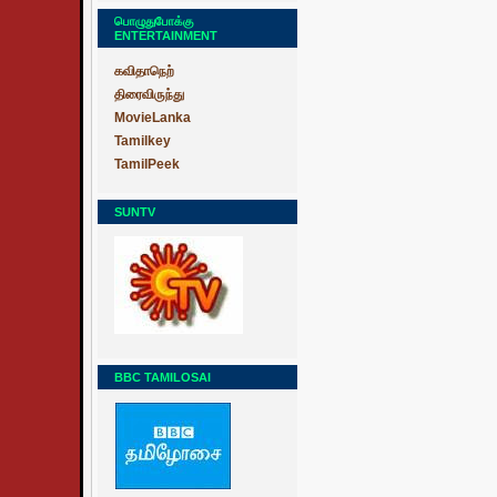
பொழுதுபோக்கு
ENTERTAINMENT
கவிதாநெற்
திரைவிருந்து
MovieLanka
Tamilkey
TamilPeek
SUNTV
BBC TAMILOSAI