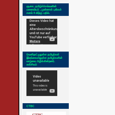
சூசை, தமிழ்ச்செல்வனின்
மனைவியர் , முன்னாள் புலிகள்
சனல் 4 விற்கு பதில்.
வெளிநாட்டிலுள்ள தமிழர்கள்
இலங்கையிலுள்ள தமிழர்களின்
வாழ்வை அழிக்கின்றனர்.
சுகிசிவம்
CTBC