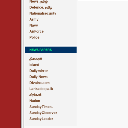
News. தமிழ்
Defence. தமிழ்
Nationalsecurity
Army
Navy
AirForce
Police
NEWS PAPERS
தினகரன்
Island
Dailymirror
Daily News
Divaina.com
Lankadeepa.lk
வீரகேசரி
Nation
SundayTimes.
SundayObserver
SundayLeader