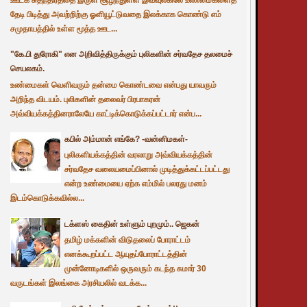
தேடி பிடித்து அவற்றிற்கு ஓளியூட்டுவதை இலக்காக கொண்டு எம்
சமுதாயத்தில் உள்ள மூத்த ஊட...
"கே.பி துரோகி" என அறிவித்திருக்கும் புலிகளின் சர்வதேச தலமைச்
செயலகம்.
உண்மைகள் வெளிவரும் தன்மை கொண்டவை என்பது யாவரும்
அறிந்த விடயம். புலிகளின் தலைவர் பிரபாகரன்
அவ்வியக்கத்தினராலேயே காட்டிக்கொடுக்கப்பட்டார் என்ப...
கபில் அம்மான் எங்கே? -வன்னிமகள்-
புலிகளியக்கத்தின் வரலாறு அவ்வியக்கத்தின்
சர்வதேச வலையமைப்பினால் முடித்துக்கட்டப்பட்டது
என்ற உண்மையை ஏற்க எம்மில் பலரது மனம்
இடம்கொடுக்கவில்ல...
டக்ளஸ் கைதின் உள்ளும் புறமும்.. ஜெகன்
தமிழ் மக்களின் விடுதலைப் போராட்டம்
எனக்கூறப்பட்ட ஆயுதப்போராட்டத்தின்
முன்னோடிகளில் ஒருவரும் கடந்த சுமார் 30
வருடங்கள் இலங்கை அரசியலில் வடக்க...