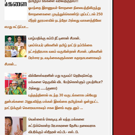
தமிழீழம் உங்களை வரவேற்குதாம்!!
ஓமந்தை இராணுவச் சோதனை நிலையத்திலிருந்து
சோதனைகளை முடித்துக்கொண்டு புறப்பட்டால் 250
மீற்றர் தூரமளவில் நடந்தோ அல்லது வாகனத்திலோ
எமது கட்டுப்பா...
யாழ்மதிக்கு கம்பி நீட்டினான் சீமான்.
புலம்பெயர் புலிகளின் தமிழ் நாட்டு நம்பிக்கை
நட்சத்திரமாக வலம் வருகின்றான் சீமான். புலிகளின்
பிரச்சார நடவடிக்கைகளுக்கான கதாநாயகனாகவும்
சீமான்...
விக்னேஸ்வரனின் மறு உருவம்! தெரிவுசெய்த
மக்களை தெருவில் விட மேற்கொள்ளும் முயற்சியா?
அல்லது ......(குணா)
யுத்தத்தினால் கடந்த 30 வருடங்களாக பல்வேறு
துன்பங்களை அனுபவித்த மக்கள் இலங்கை தமிழர்கள் ஒன்றுபட்ட
நாட்டுக்குள் கௌரவமாகவும் சகல இனங் களுடனும் ...
வெள்ளைக் கொடியுடன் வந்த மக்களை
சுட்டுக்கொன்ற பிரபாகரனை தேசிய தலைவராக
விபரிக்கும் ஸ்ரீதரன் எம்.பி.- எஸ். பி.