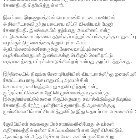
சேனாதிபதி தெரிவித்துள்ளார்.
இலங்கை இராணுவத்தின் கொமாண்டோ படையணியின்
அதிகாரியாகவிருந்து படையை விட்டு விலகியவர் மேஜர்
சேனாதிபதி. இலங்கையில் தற்போது அவன்காட் என்ற
கடற்கொள்ளையர்களை தடுக்கும் மற்றும்
கப்பல்களுக்கு பாதுகாப்பு
வழங்கும் நிறுவனத்தை நிறுவியுள்ள அவர்
ஆயிரக்கணக்கானோருக்கு வேலைவாய்ப்புக்களை
வழங்கியுள்ளதுடன் இலங்கைக்கு பெரிதும் வெளிநாட்டு
வருமானத்தை ஈட்டிக்கொடுக்கின்றார் என்பது குறிப்பிடத்தக்கது.
இந்நிலையில் நிஷங்க சேனாதிபதியின் வியாபாரத்திற்கு ஜனாதிபதி
கோட்டபாய ராஜபக்ச பாதுபாப்பு அமைச்சின்
செயலாளராகவிருந்தபோது உதவி புரிந்தார் என்ற
குற்றச்சாட்டுக்களை ஜேபிவி முன்வைத்துவருகின்றது.
இக்குற்றச்சாட்டுக்களை நிரூபிக்குமாறு சவால்விடுக்கும் நிஷங்க
சேனாதிபதி நேற்று முன்தினம் ஜனாதிபதி ஆணைக்குழு
முன்னிலையில் சாட்சியளித்துவிட்டு இது தொடர்பாக பேசுகையில் :
ஜேவிபியினர் தங்களது பிரச்சாரங்களின்போது அவர்கள்
எதிர்காலத்தில் என்ன செய்யவுள்ளனர் என தெரிவிக்கட்டும்,
ஆனால் நான் அந்த பிரச்சார மேடைகளின் முன்னே சிறு