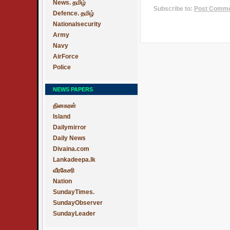
News. தமிழ்
Subscribe to:
Post Commen
Defence. தமிழ்
Nationalsecurity
Army
Navy
AirForce
Police
NEWS PAPERS
தினகரன்
Island
Dailymirror
Daily News
Divaina.com
Lankadeepa.lk
வீரகேசரி
Nation
SundayTimes.
SundayObserver
SundayLeader