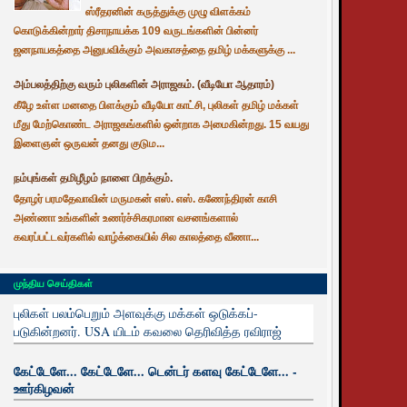
ஸ்ரீதரனின் கருத்துக்கு முழு விளக்கம்
கொடுக்கின்றார் திசாநாயக்க 109 வருடங்களின் பின்னர்
ஜனநாயகத்தை அனுபவிக்கும் அவகாசத்தை தமிழ் மக்களுக்கு ...
அம்பலத்திற்கு வரும் புலிகளின் அராஜகம். (வீடியோ ஆதாரம்)
கீழே உள்ள மனதை பிளக்கும் வீடியோ காட்சி, புலிகள் தமிழ் மக்கள்
மீது மேற்கொண்ட அராஜகங்களில் ஒன்றாக அமைகின்றது. 15 வயது
இளைஞன் ஒருவன் தனது குடும...
நம்புங்கள் தமிழீழம் நாளை பிறக்கும்.
தோழர் பரமதேவாவின் மருமகன் எஸ். எஸ். கணேந்திரன் காசி
அண்ணா உங்களின் உணர்ச்சிகரமான வசனங்களால்
கவரப்பட்டவர்களில் வாழ்க்கையில் சில காலத்தை வீணா...
முந்திய செய்திகள்
புலிகள் பலம்பெறும் அளவுக்கு மக்கள் ஒடுக்கப்-
படுகின்றனர். USA யிடம் கவலை தெரிவித்த ரவிராஜ்
கேட்டேளே... கேட்டேளே... டென்டர் களவு கேட்டேளே... -
ஊர்கிழவன்