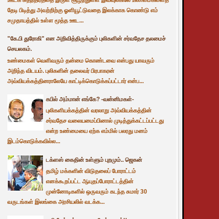
தேடி பிடித்து அவற்றிற்கு ஓளியூட்டுவதை இலக்காக கொண்டு எம்
சமுதாயத்தில் உள்ள மூத்த ஊட...
"கே.பி துரோகி" என அறிவித்திருக்கும் புலிகளின் சர்வதேச தலமைச்
செயலகம்.
உண்மைகள் வெளிவரும் தன்மை கொண்டவை என்பது யாவரும்
அறிந்த விடயம். புலிகளின் தலைவர் பிரபாகரன்
அவ்வியக்கத்தினராலேயே காட்டிக்கொடுக்கப்பட்டார் என்ப...
கபில் அம்மான் எங்கே? -வன்னிமகள்-
புலிகளியக்கத்தின் வரலாறு அவ்வியக்கத்தின்
சர்வதேச வலையமைப்பினால் முடித்துக்கட்டப்பட்டது
என்ற உண்மையை ஏற்க எம்மில் பலரது மனம்
இடம்கொடுக்கவில்ல...
டக்ளஸ் கைதின் உள்ளும் புறமும்.. ஜெகன்
தமிழ் மக்களின் விடுதலைப் போராட்டம்
எனக்கூறப்பட்ட ஆயுதப்போராட்டத்தின்
முன்னோடிகளில் ஒருவரும் கடந்த சுமார் 30
வருடங்கள் இலங்கை அரசியலில் வடக்க...