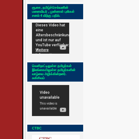
சூசை, தமிழ்ச்செல்வனின்
மனைவியர் , முன்னாள் புலிகள்
சனல் 4 விற்கு பதில்.
வெளிநாட்டிலுள்ள தமிழர்கள்
இலங்கையிலுள்ள தமிழர்களின்
வாழ்வை அழிக்கின்றனர்.
சுகிசிவம்
CTBC