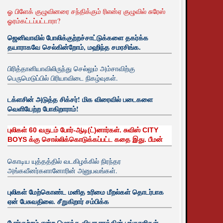
ஓ பிளேக் குழுவினரை சந்திக்கும் ரிஎன்ஏ குழுவில் சுரேஸ்
ஓரம்கட்டப்பட்டாரா?
ஜெனிவாவில் போலிக்குற்றச்சாட்டுக்களை தகர்க்க
தயாராகவே செல்கின்றோம், மஹிந்த சமரசிங்க.
பிரித்தானியாவிலிருந்து செல்லும் அம்சாவிற்கு
பெருமெடுப்பில் பிரியாவிடை நிகழ்வுகள்.
டக்ளசின் அடுத்த சிக்சர்! மிக விரைவில் படைகளை
வெளியேற்ற போகிறாராம்!
புலிகள் 60 வருடம் போர்-ஆடி(ட்)னார்கள். சுவிஸ் CITY
BOYS க்கு சொல்லிக்கொடுக்கப்பட்ட கதை இது. பீமன்
கொடிய யுத்தத்தில் வடகிழக்கில் நிரந்தர
அங்கவீனர்களானோரின் அனுபவங்கள்.
புலிகள் மேற்கொண்ட மனித உரிமை மீறல்கள் தொடர்பாக
ஏன் பேசுவதிலை. சீறுகிறார் சம்பிக்க
போர்குற்றம் என்ற மொத்த வியாபாரத்தின் பங்காளிகள்