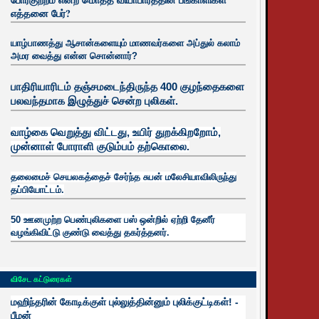
எத்தனை பேர்?
யாழ்பாணத்து ஆசான்களையும் மாணவர்களை அப்துல் கலாம்
அமர வைத்து என்ன சொன்னார்?
பாதிரியாரிடம் தஞ்சமடைந்திருந்த 400 குழந்தைகளை
பலவந்தமாக இழுத்துச் சென்ற புலிகள்.
வாழ்கை வெறுத்து விட்டது, உயிர்
துறக்கிறறோம்,
முன்னாள் போராளி குடும்பம் தற்கொலை.
தலைமைச் செயலகத்தைச் சேர்ந்த சுபன் மலேசியாவிலிருந்து
தப்பியோட்டம்.
50 ஊனமுற்ற பெண்புலிகளை பஸ் ஒன்றில் ஏற்றி தேனீர்
வழங்கிவிட்டு குண்டு வைத்து தகர்த்தனர்.
விசேட கட்டுரைகள்
மஹிந்தரின் கோடிக்குள் புல்லுத்தின்னும் புலிக்குட்டிகள்! -
பீமன்