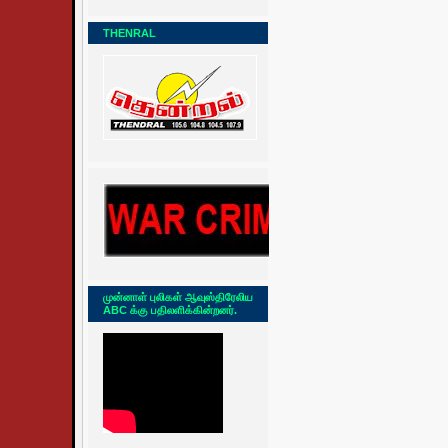
THENRAL
முன்னாள் புலிகள் ஆவுஸ்திரேலிய
ABC க்கு பதிலளிக்கின்றனர்.