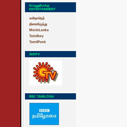
பொழுதுபோக்கு
ENTERTAINMENT
கவிதாநெற்
திரைவிருந்து
MovieLanka
Tamilkey
TamilPeek
SUNTV
BBC TAMILOSAI