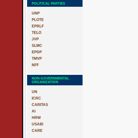
POLITICAL PARTIES
UNP
PLOTE
EPRLF
TELO
JVP
SLMC
EPDP
TMVP
NFF
NON-GOVERNMENTAL
ORGANIZATION
UN
ICRC
CARITAS
AI
HRW
USAID
CARE