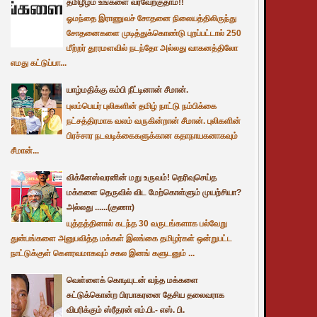
தமிழீழம் உங்களை வரவேற்குதாம்!!
ஓமந்தை இராணுவச் சோதனை நிலையத்திலிருந்து
சோதனைகளை முடித்துக்கொண்டு புறப்பட்டால் 250
மீற்றர் தூரமளவில் நடந்தோ அல்லது வாகனத்திலோ
எமது கட்டுப்பா...
யாழ்மதிக்கு கம்பி நீட்டினான் சீமான்.
புலம்பெயர் புலிகளின் தமிழ் நாட்டு நம்பிக்கை
நட்சத்திரமாக வலம் வருகின்றான் சீமான். புலிகளின்
பிரச்சார நடவடிக்கைகளுக்கான கதாநாயகனாகவும்
சீமான்...
விக்னேஸ்வரனின் மறு உருவம்! தெரிவுசெய்த
மக்களை தெருவில் விட மேற்கொள்ளும் முயற்சியா?
அல்லது ......(குணா)
யுத்தத்தினால் கடந்த 30 வருடங்களாக பல்வேறு
துன்பங்களை அனுபவித்த மக்கள் இலங்கை தமிழர்கள் ஒன்றுபட்ட
நாட்டுக்குள் கௌரவமாகவும் சகல இனங் களுடனும் ...
வெள்ளைக் கொடியுடன் வந்த மக்களை
சுட்டுக்கொன்ற பிரபாகரனை தேசிய தலைவராக
விபரிக்கும் ஸ்ரீதரன் எம்.பி.- எஸ். பி.