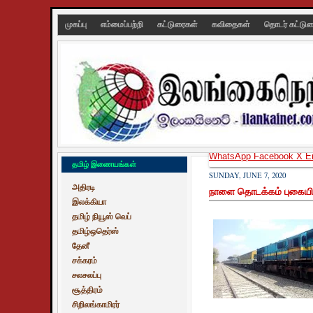
முகப்பு
எம்மைப்பற்றி
கட்டுரைகள்
கவிதைகள்
தொடர் கட்டு
WhatsApp
Facebook
X
E
தமிழ் இணையங்கள்
SUNDAY, JUNE 7, 2020
அதிரடி
நாளை தொடக்கம் புகையி
இலக்கியா
தமிழ் நியூஸ் வெப்
தமிழ்ஒதெர்ஸ்
தேனீ
சக்கரம்
சலசலப்பு
சூத்திரம்
சிறிலங்காமிரர்