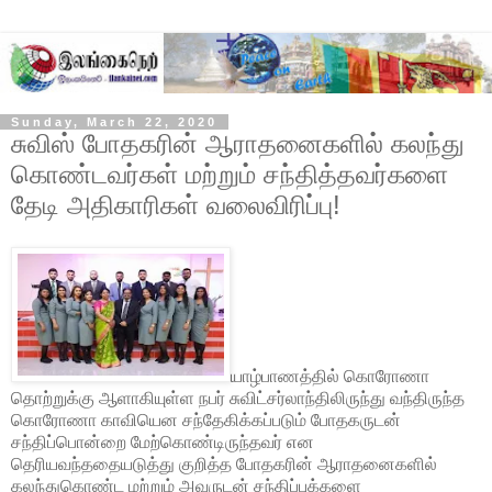
Sunday, March 22, 2020
சுவிஸ் போதகரின் ஆராதனைகளில் கலந்து
கொண்டவர்கள் மற்றும் சந்தித்தவர்களை
தேடி அதிகாரிகள் வலைவிரிப்பு!
யாழ்பாணத்தில் கொரோணா
தொற்றுக்கு ஆளாகியுள்ள நபர் சுவிட்சர்லாந்திலிருந்து வந்திருந்த
கொரோணா காவியென சந்தேகிக்கப்படும் போதகருடன்
சந்திப்பொன்றை மேற்கொண்டிருந்தவர் என
தெரியவந்ததையடுத்து குறித்த போதகரின் ஆராதனைகளில்
கலந்துகொண்ட மற்றும் அவருடன் சந்திப்புக்களை