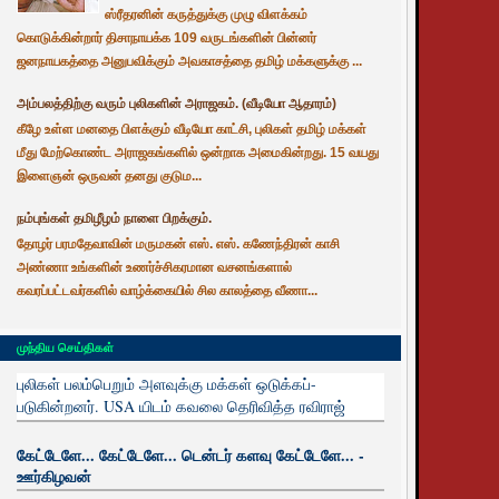
ஸ்ரீதரனின் கருத்துக்கு முழு விளக்கம்
கொடுக்கின்றார் திசாநாயக்க 109 வருடங்களின் பின்னர்
ஜனநாயகத்தை அனுபவிக்கும் அவகாசத்தை தமிழ் மக்களுக்கு ...
அம்பலத்திற்கு வரும் புலிகளின் அராஜகம். (வீடியோ ஆதாரம்)
கீழே உள்ள மனதை பிளக்கும் வீடியோ காட்சி, புலிகள் தமிழ் மக்கள்
மீது மேற்கொண்ட அராஜகங்களில் ஒன்றாக அமைகின்றது. 15 வயது
இளைஞன் ஒருவன் தனது குடும...
நம்புங்கள் தமிழீழம் நாளை பிறக்கும்.
தோழர் பரமதேவாவின் மருமகன் எஸ். எஸ். கணேந்திரன் காசி
அண்ணா உங்களின் உணர்ச்சிகரமான வசனங்களால்
கவரப்பட்டவர்களில் வாழ்க்கையில் சில காலத்தை வீணா...
முந்திய செய்திகள்
புலிகள் பலம்பெறும் அளவுக்கு மக்கள் ஒடுக்கப்-
படுகின்றனர். USA யிடம் கவலை தெரிவித்த ரவிராஜ்
கேட்டேளே... கேட்டேளே... டென்டர் களவு கேட்டேளே... -
ஊர்கிழவன்