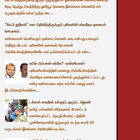
தேடி பிடித்து அவற்றிற்கு ஓளியூட்டுவதை இலக்காக கொண்டு எம்
சமுதாயத்தில் உள்ள மூத்த ஊட...
"கே.பி துரோகி" என அறிவித்திருக்கும் புலிகளின் சர்வதேச தலமைச்
செயலகம்.
உண்மைகள் வெளிவரும் தன்மை கொண்டவை என்பது யாவரும்
அறிந்த விடயம். புலிகளின் தலைவர் பிரபாகரன்
அவ்வியக்கத்தினராலேயே காட்டிக்கொடுக்கப்பட்டார் என்ப...
கபில் அம்மான் எங்கே? -வன்னிமகள்-
புலிகளியக்கத்தின் வரலாறு அவ்வியக்கத்தின்
சர்வதேச வலையமைப்பினால் முடித்துக்கட்டப்பட்டது
என்ற உண்மையை ஏற்க எம்மில் பலரது மனம்
இடம்கொடுக்கவில்ல...
டக்ளஸ் கைதின் உள்ளும் புறமும்.. ஜெகன்
தமிழ் மக்களின் விடுதலைப் போராட்டம்
எனக்கூறப்பட்ட ஆயுதப்போராட்டத்தின்
முன்னோடிகளில் ஒருவரும் கடந்த சுமார் 30
வருடங்கள் இலங்கை அரசியலில் வடக்க...