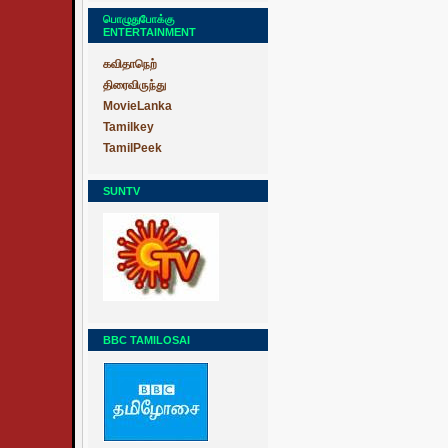
பொழுதுபோக்கு
ENTERTAINMENT
கவிதாநெற்
திரைவிருந்து
MovieLanka
Tamilkey
TamilPeek
SUNTV
BBC TAMILOSAI