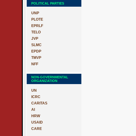
POLITICAL PARTIES
UNP
PLOTE
EPRLF
TELO
JVP
SLMC
EPDP
TMVP
NFF
NON-GOVERNMENTAL
ORGANIZATION
UN
ICRC
CARITAS
AI
HRW
USAID
CARE