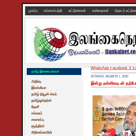
முகப்பு
எம்மைப்பற்றி
கட்டுரைகள்
கவிதைகள்
தொடர் கட்டு
WhatsApp
Facebook
X
E
தமிழ் இணையங்கள்
SUNDAY, MARCH 1, 2020
அதிரடி
இன்று நள்ளிரவுடன் தற்ப
இலக்கியா
தமிழ் நியூஸ் வெப்
தமிழ்ஒதெர்ஸ்
தேனீ
சக்கரம்
சலசலப்பு
சூத்திரம்
சிறிலங்காமிரர்