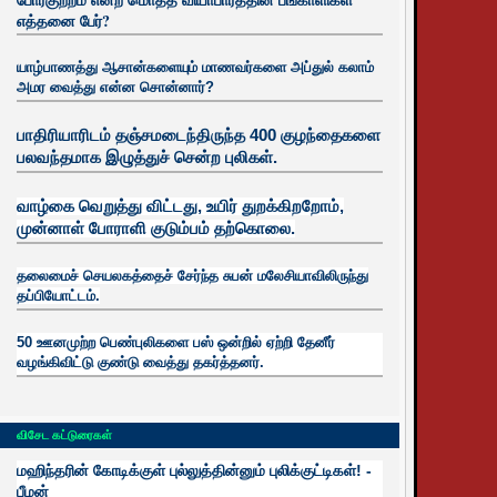
எத்தனை பேர்?
யாழ்பாணத்து ஆசான்களையும் மாணவர்களை அப்துல் கலாம்
அமர வைத்து என்ன சொன்னார்?
பாதிரியாரிடம் தஞ்சமடைந்திருந்த 400 குழந்தைகளை
பலவந்தமாக இழுத்துச் சென்ற புலிகள்.
வாழ்கை வெறுத்து விட்டது, உயிர்
துறக்கிறறோம்,
முன்னாள் போராளி குடும்பம் தற்கொலை.
தலைமைச் செயலகத்தைச் சேர்ந்த சுபன் மலேசியாவிலிருந்து
தப்பியோட்டம்.
50 ஊனமுற்ற பெண்புலிகளை பஸ் ஒன்றில் ஏற்றி தேனீர்
வழங்கிவிட்டு குண்டு வைத்து தகர்த்தனர்.
விசேட கட்டுரைகள்
மஹிந்தரின் கோடிக்குள் புல்லுத்தின்னும் புலிக்குட்டிகள்! -
பீமன்