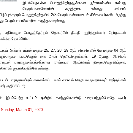
இடம்பெறவுள்ள பொதுத்தேர்தலுக்கான பூச்சாண்டியே என்பது
பெரும்பாலானோரின் கருத்தாக உள்ளது. எல்லாப்
ழ்ப்புக்களும் பொதுத்தேர்தலில் 2/3 பெரும்பான்மையைச் சிங்களவர்களிடமிருந்து
து பெரும்பாலானோரின் கருத்தாகவுள்ளது.
, எதிர்வரும் பொதுத்தேர்தல் தொடர்பில் திகதி குறித்துள்ளார் தேர்தல்கள்
ிந்த தேசப்பிரிய.
டதன் பின்னர் ஏப்ரல் மாதம் 25, 27, 28, 29 ஆம் திகதிகளில் மே மாதம் 04 ஆம்
ெரும்பாலும் நடைபெறும் என அவர் தெரிவித்துள்ளார். 19 ஆவது அரசியல்
ளிரவுடன் பாராளுமன்றத்திற்கான நான்கரை ஆண்டுகள் நிறைவுபெறுகின்றன.
திகாரம் ஜனாதிபதிக்கே உள்ளது.
ரவுடன் பாராளுமன்றம் கலைக்கப்படலாம் எனவும் தெரியவருவதாகவும் தேர்தல்கள்
ுறிப்பிட்டார்.
ல் இடம்பெற்ற கூட்டம் ஒன்றில் கலந்துகொண்டு உரையாற்றும்போதே அவர்
.
t
Sunday, March 01, 2020