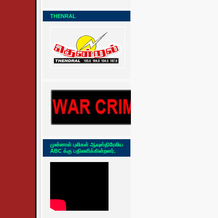
THENRAL
முன்னாள் புலிகள் ஆவுஸ்திரேலிய
ABC க்கு பதிலளிக்கின்றனர்.