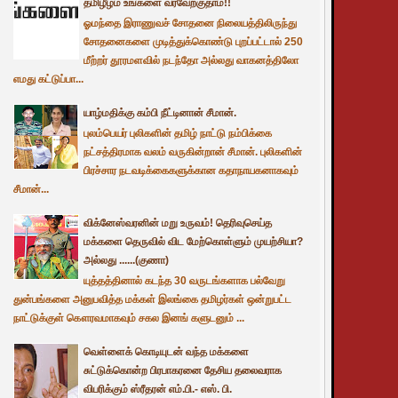
தமிழீழம் உங்களை வரவேற்குதாம்!!
ஓமந்தை இராணுவச் சோதனை நிலையத்திலிருந்து
சோதனைகளை முடித்துக்கொண்டு புறப்பட்டால் 250
மீற்றர் தூரமளவில் நடந்தோ அல்லது வாகனத்திலோ
எமது கட்டுப்பா...
யாழ்மதிக்கு கம்பி நீட்டினான் சீமான்.
புலம்பெயர் புலிகளின் தமிழ் நாட்டு நம்பிக்கை
நட்சத்திரமாக வலம் வருகின்றான் சீமான். புலிகளின்
பிரச்சார நடவடிக்கைகளுக்கான கதாநாயகனாகவும்
சீமான்...
விக்னேஸ்வரனின் மறு உருவம்! தெரிவுசெய்த
மக்களை தெருவில் விட மேற்கொள்ளும் முயற்சியா?
அல்லது ......(குணா)
யுத்தத்தினால் கடந்த 30 வருடங்களாக பல்வேறு
துன்பங்களை அனுபவித்த மக்கள் இலங்கை தமிழர்கள் ஒன்றுபட்ட
நாட்டுக்குள் கௌரவமாகவும் சகல இனங் களுடனும் ...
வெள்ளைக் கொடியுடன் வந்த மக்களை
சுட்டுக்கொன்ற பிரபாகரனை தேசிய தலைவராக
விபரிக்கும் ஸ்ரீதரன் எம்.பி.- எஸ். பி.