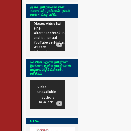
சூசை, தமிழ்ச்செல்வனின்
மனைவியர் , முன்னாள் புலிகள்
சனல் 4 விற்கு பதில்.
வெளிநாட்டிலுள்ள தமிழர்கள்
இலங்கையிலுள்ள தமிழர்களின்
வாழ்வை அழிக்கின்றனர்.
சுகிசிவம்
CTBC