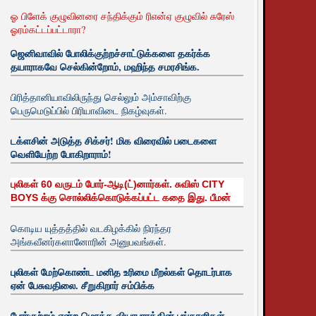
ஓ பிளேக் குழுவினரை சந்திக்கும் ரிஎன்ஏ குழுவில் சுரேஸ்
ஓரம்கட்டப்பட்டாரா?
ஜெனிவாவில் போலிக்குற்றச்சாட்டுக்களை தகர்க்க
தயாராகவே செல்கின்றோம், மஹிந்த சமரசிங்க.
பிரித்தானியாவிலிருந்து செல்லும் அம்சாவிற்கு
பெருமெடுப்பில் பிரியாவிடை நிகழ்வுகள்.
டக்ளசின் அடுத்த சிக்சர்! மிக விரைவில் படைகளை
வெளியேற்ற போகிறாராம்!
புலிகள் 60 வருடம் போர்-ஆடி(ட்)னார்கள். சுவிஸ் CITY
BOYS க்கு சொல்லிக்கொடுக்கப்பட்ட கதை இது. பீமன்
கொடிய யுத்தத்தில் வடகிழக்கில் நிரந்தர
அங்கவீனர்களானோரின் அனுபவங்கள்.
புலிகள் மேற்கொண்ட மனித உரிமை மீறல்கள் தொடர்பாக
ஏன் பேசுவதிலை. சீறுகிறார் சம்பிக்க
போர்குற்றம் என்ற மொத்த வியாபாரத்தின் பங்காளிகள்