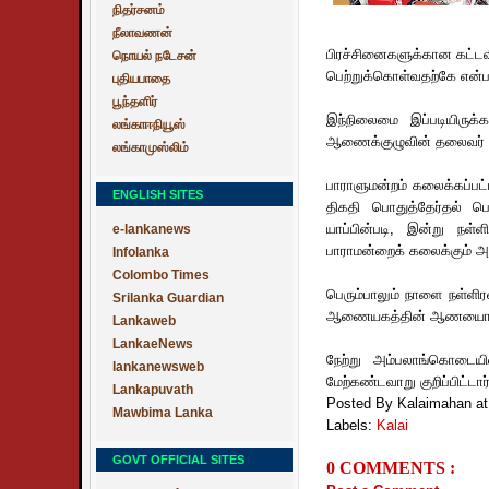
நிதர்சனம்
நீலாவணன்
பிரச்சினைகளுக்கான கட்டவி
நொயல் நடேசன்
பெற்றுக்கொள்வதற்கே என்ப
புதியபாதை
பூந்தளிர்
இந்நிலைமை இப்படியிருக்க
லங்காஈநியூஸ்
ஆணைக்குழுவின் தலைவர் மக
லங்காமுஸ்லிம்
பாராளுமன்றம் கலைக்கப்பட்
ENGLISH SITES
திகதி பொதுத்தேர்தல் ப
யாப்பின்படி, இன்று நள்
e-lankanews
பாராமன்றைக் கலைக்கும் அ
Infolanka
Colombo Times
பெரும்பாலும் நாளை நள்ளி
Srilanka Guardian
ஆணையகத்தின் ஆணயைாளர் க
Lankaweb
LankaeNews
நேற்று அம்பலாங்கொடையி
lankanewsweb
மேற்கண்டவாறு குறிப்பிட்டார்
Lankapuvath
Posted By Kalaimahan
a
Mawbima Lanka
Labels:
Kalai
GOVT OFFICIAL SITES
0 COMMENTS :