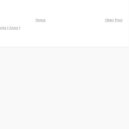
Home
Older Post
ts ( Atom )