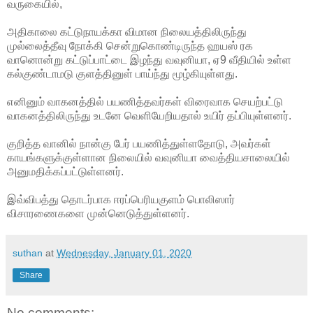
வருகையில்,
அதிகாலை கட்டுநாயக்கா விமான நிலையத்திலிருந்து
முல்லைத்தீவு நோக்கி சென்றுகொண்டிருந்த ஹயஸ் ரக
வானொன்று கட்டுப்பாட்டை இழந்து வவுனியா, ஏ9 வீதியில் உள்ள
கல்குண்டாமடு குளத்தினுள் பாய்ந்து மூழ்கியுள்ளது.
எனினும் வாகனத்தில் பயணித்தவர்கள் விரைவாக செயற்பட்டு
வாகனத்திலிருந்து உடனே வெளியேறியதால் உயிர் தப்பியுள்ளனர்.
குறித்த வானில் நான்கு பேர் பயணித்துள்ளதோடு, அவர்கள்
காயங்களுக்குள்ளான நிலையில் வவுனியா வைத்தியசாலையில்
அனுமதிக்கப்பட்டுள்ளனர்.
இவ்விபத்து தொடர்பாக ஈரப்பெரியகுளம் பொலிஸார்
விசாரணைகளை முன்னெடுத்துள்ளனர்.
suthan
at
Wednesday, January 01, 2020
Share
No comments: