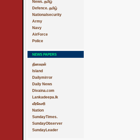
News. தமிழ்
Defence. தமிழ்
Nationalsecurity
Army
Navy
AirForce
Police
NEWS PAPERS
தினகரன்
Island
Dailymirror
Daily News
Divaina.com
Lankadeepa.lk
வீரகேசரி
Nation
SundayTimes.
SundayObserver
SundayLeader