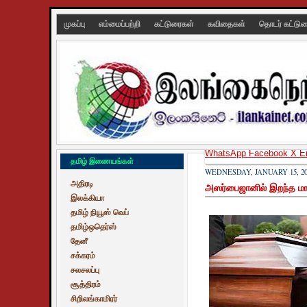
முகப்பு
எம்மைப்பற்றி
கட்டுரைகள்
கவிதைகள்
தொடர் கட்டு
WhatsApp
Facebook
X
E
தமிழ் இணையங்கள்
WEDNESDAY, JANUARY 15, 20
அதிரடி
அஸர்பைஜானில் இறந்த மா
இலக்கியா
தமிழ் நியூஸ் வெப்
தமிழ்ஒதெர்ஸ்
தேனீ
சக்கரம்
சலசலப்பு
சூத்திரம்
சிறிலங்காமிரர்