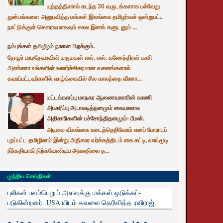
யுத்தத்தினால் கடந்த 30 வருடங்களாக பல்வேறு
துன்பங்களை அனுபவித்த மக்கள் இலங்கை தமிழர்கள் ஒன்றுபட்ட
நாட்டுக்குள் கௌரவமாகவும் சகல இனங் களுடனும் ...
நம்புங்கள் தமிழீழம் நாளை பிறக்கும்.
தோழர் பரமதேவாவின் மருமகன் எஸ். எஸ். கணேந்திரன் காசி
அண்ணா உங்களின் உணர்ச்சிகரமான வசனங்களால்
கவரப்பட்டவர்களில் வாழ்க்கையில் சில காலத்தை வீணா...
மட்டக்களப்பு மாநகர ஆணையாளரின் காணி
அபகரிப்பு அடாவடித்தனமும் கையாலாக
அதிகாரிகளின் பச்சோந்திதனமும்- பீமன்.
அடிமை விலங்கை உடைத்தெறிவோம் எனப் போராடப்
புறப்பட்ட தமிழினம் இன்று அதிகார வர்க்கத்திடம் கை கட்டி, வாய்மூடி
நிர்கதியாகி நிற்கவேண்டிய அவலநிலை த...
முந்திய செய்திகள்
புலிகள் பலம்பெறும் அளவுக்கு மக்கள் ஒடுக்கப்-
படுகின்றனர். USA யிடம் கவலை தெரிவித்த ரவிராஜ்