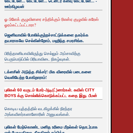
கேட்டேளே... கேட்டேளே... டென்டர் களவு கேட்டேளே... -
ஊர்கிழவன்
ஓ பிளேக் குழுவினரை சந்திக்கும் ரிஎன்ஏ குழுவில் சுரேஸ்
ஓரம்கட்டப்பட்டாரா?
ஜெனிவாவில் போலிக்குற்றச்சாட்டுக்களை தகர்க்க
தயாராகவே செல்கின்றோம், மஹிந்த சமரசிங்க.
பிரித்தானியாவிலிருந்து செல்லும் அம்சாவிற்கு
பெருமெடுப்பில் பிரியாவிடை நிகழ்வுகள்.
டக்ளசின் அடுத்த சிக்சர்! மிக விரைவில் படைகளை
வெளியேற்ற போகிறாராம்!
புலிகள் 60 வருடம் போர்-ஆடி(ட்)னார்கள். சுவிஸ் CITY
BOYS க்கு சொல்லிக்கொடுக்கப்பட்ட கதை இது. பீமன்
கொடிய யுத்தத்தில் வடகிழக்கில் நிரந்தர
அங்கவீனர்களானோரின் அனுபவங்கள்.
புலிகள் மேற்கொண்ட மனித உரிமை மீறல்கள் தொடர்பாக
ஏன் பேசுவதிலை. சீறுகிறார் சம்பிக்க