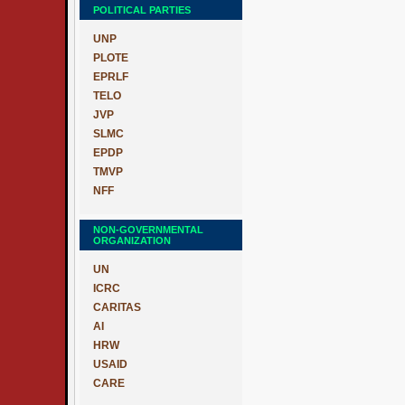
POLITICAL PARTIES
UNP
PLOTE
EPRLF
TELO
JVP
SLMC
EPDP
TMVP
NFF
NON-GOVERNMENTAL
ORGANIZATION
UN
ICRC
CARITAS
AI
HRW
USAID
CARE