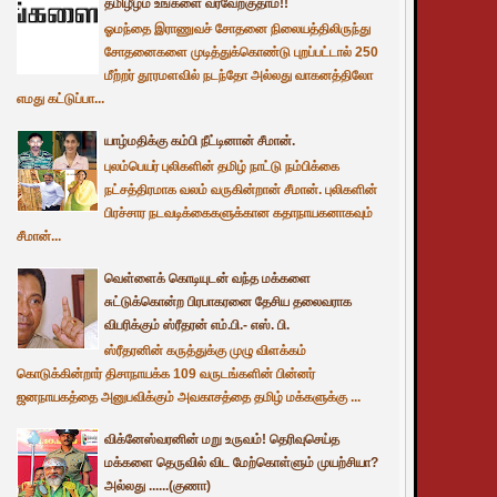
தமிழீழம் உங்களை வரவேற்குதாம்!!
ஓமந்தை இராணுவச் சோதனை நிலையத்திலிருந்து
சோதனைகளை முடித்துக்கொண்டு புறப்பட்டால் 250
மீற்றர் தூரமளவில் நடந்தோ அல்லது வாகனத்திலோ
எமது கட்டுப்பா...
யாழ்மதிக்கு கம்பி நீட்டினான் சீமான்.
புலம்பெயர் புலிகளின் தமிழ் நாட்டு நம்பிக்கை
நட்சத்திரமாக வலம் வருகின்றான் சீமான். புலிகளின்
பிரச்சார நடவடிக்கைகளுக்கான கதாநாயகனாகவும்
சீமான்...
வெள்ளைக் கொடியுடன் வந்த மக்களை
சுட்டுக்கொன்ற பிரபாகரனை தேசிய தலைவராக
விபரிக்கும் ஸ்ரீதரன் எம்.பி.- எஸ். பி.
ஸ்ரீதரனின் கருத்துக்கு முழு விளக்கம்
கொடுக்கின்றார் திசாநாயக்க 109 வருடங்களின் பின்னர்
ஜனநாயகத்தை அனுபவிக்கும் அவகாசத்தை தமிழ் மக்களுக்கு ...
விக்னேஸ்வரனின் மறு உருவம்! தெரிவுசெய்த
மக்களை தெருவில் விட மேற்கொள்ளும் முயற்சியா?
அல்லது ......(குணா)