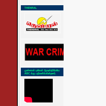
THENRAL
முன்னாள் புலிகள் ஆவுஸ்திரேலிய
ABC க்கு பதிலளிக்கின்றனர்.