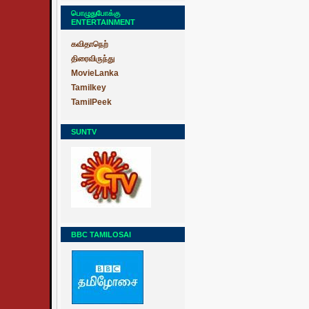
பொழுதுபோக்கு
ENTERTAINMENT
கவிதாநெற்
திரைவிருந்து
MovieLanka
Tamilkey
TamilPeek
SUNTV
BBC TAMILOSAI