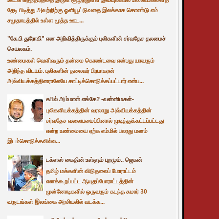
தேடி பிடித்து அவற்றிற்கு ஓளியூட்டுவதை இலக்காக கொண்டு எம்
சமுதாயத்தில் உள்ள மூத்த ஊட...
"கே.பி துரோகி" என அறிவித்திருக்கும் புலிகளின் சர்வதேச தலமைச்
செயலகம்.
உண்மைகள் வெளிவரும் தன்மை கொண்டவை என்பது யாவரும்
அறிந்த விடயம். புலிகளின் தலைவர் பிரபாகரன்
அவ்வியக்கத்தினராலேயே காட்டிக்கொடுக்கப்பட்டார் என்ப...
கபில் அம்மான் எங்கே? -வன்னிமகள்-
புலிகளியக்கத்தின் வரலாறு அவ்வியக்கத்தின்
சர்வதேச வலையமைப்பினால் முடித்துக்கட்டப்பட்டது
என்ற உண்மையை ஏற்க எம்மில் பலரது மனம்
இடம்கொடுக்கவில்ல...
டக்ளஸ் கைதின் உள்ளும் புறமும்.. ஜெகன்
தமிழ் மக்களின் விடுதலைப் போராட்டம்
எனக்கூறப்பட்ட ஆயுதப்போராட்டத்தின்
முன்னோடிகளில் ஒருவரும் கடந்த சுமார் 30
வருடங்கள் இலங்கை அரசியலில் வடக்க...