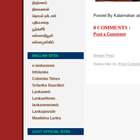
நிதர்சனம்
நீலாவணன்
Posted By Kalaimahan
a
நொயல் நடேசன்
புதியபாதை
0 COMMENTS :
பூந்தளிர்
Post a Comment
லங்காஈநியூஸ்
லங்காமுஸ்லிம்
ENGLISH SITES
Newer Post
Subscribe to:
Post Commen
e-lankanews
Infolanka
Colombo Times
Srilanka Guardian
Lankaweb
LankaeNews
lankanewsweb
Lankapuvath
Mawbima Lanka
GOVT OFFICIAL SITES