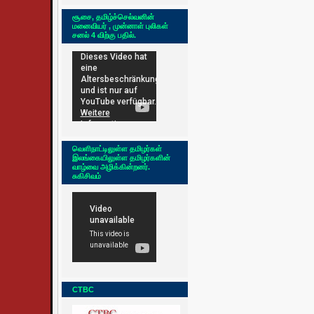
சூசை, தமிழ்ச்செல்வனின்
மனைவியர் , முன்னாள் புலிகள்
சனல் 4 விற்கு பதில்.
வெளிநாட்டிலுள்ள தமிழர்கள்
இலங்கையிலுள்ள தமிழர்களின்
வாழ்வை அழிக்கின்றனர்.
சுகிசிவம்
CTBC