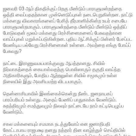
ஜனவரி 03 ஆம் திகதிக்குப் பிறகு மீண்டும் பாராளுமன்றத்தை
ஒத்தி வைப்பததற்கான முன்னெடுப்புகள் நடைபெறுகின்றன. நாட்டு
மக்களது விவகாரங்களைப் பேசித் தீர்மானிக்கின்ற உயர் சபையே
பாராளுமன்றமாகும். பாராளுமன்றத்தை மீண்டும் மீண்டும் ஒத்திப்
போடுவதன் மூலம் மக்களது பிரச்சினைகளைப் பேசுவதற்கான
வாய்ப்புகள் மறுக்கப்படுகின்றன. புதிய ஆட்சிக்குப் பின்னர் பேசப்பட
வேண்டிய பல்வேறு பிரச்சினைகள் உள்ளன. அவற்றை எங்கு போய்ப்
பேசுவது?
நாட்டை இராணுவமயமாக்குவது ஆபத்தானது. சிவில்
நிர்வாகத்தைக் கையாள்வதற்கு பொலிஸாரும் தகுதி வாய்ந்த
அதிகாரிகளும், போதிய ஆற்றலுள்ள சிவில் சமூகமும் உள்ள
நிலையில் இது அவசியமற்ற விடயமாகும்.
தென்னாசியாவில் இலங்கைக்கென்று நீண்ட ஜனநாயகப்
பாரம்பரியம் உள்ளது. அதைப் பேணிப் பாதுகாக்க வேண்டும்.
சுதந்திரமும் சமத்துவமும் நிலவும் நாட்டையே நாம் கட்டியெழுப்ப
வேண்டும்.
சகல மக்களையும் சமமாக நடத்துவோம் என ஜனாதிபதி
கோட்டாபாய ராஜபக்ஷ தனது நத்தார் தின வாழ்த்துச் செய்தியில்