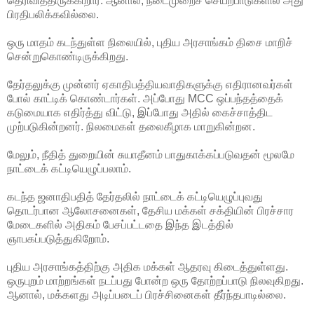
தெரிவித்திருக்கிறார். ஆனால், நடைமுறைச் செயற்பாடுகளில் அது
பிரதிபலிக்கவில்லை.
ஒரு மாதம் கடந்துள்ள நிலையில், புதிய அரசாங்கம் திசை மாறிச்
சென்றுகொண்டிருக்கிறது.
தேர்தலுக்கு முன்னர் ஏகாதிபத்தியவாதிகளுக்கு எதிரானவர்கள்
போல் காட்டிக் கொண்டார்கள். அப்போது MCC ஒப்பந்தத்தைக்
கடுமையாக எதிர்த்து விட்டு, இப்போது அதில் கைச்சாத்திட
முற்படுகின்றனர். நிலமைகள் தலைகீழாக மாறுகின்றன.
மேலும், நீதித் துறையின் சுயாதீனம் பாதுகாக்கப்படுவதன் மூலமே
நாட்டைக் கட்டியெழுப்பலாம்.
கடந்த ஜனாதிபதித் தேர்தலில் நாட்டைக் கட்டியெழுப்புவது
தொடர்பான ஆலோசனைகள், தேசிய மக்கள் சக்தியின் பிரச்சார
மேடைகளில் அதிகம் பேசப்பட்டதை இந்த இடத்தில்
ஞாபகப்படுத்துகிறோம்.
புதிய அரசாங்கத்திற்கு அதிக மக்கள் ஆதரவு கிடைத்துள்ளது.
ஒருபுறம் மாற்றங்கள் நடப்பது போன்ற ஒரு தோற்றப்பாடு நிலவுகிறது.
ஆனால், மக்களது அடிப்படைப் பிரச்சினைகள் தீர்ந்தபாடில்லை.