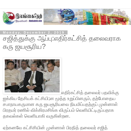
Monday, December 2, 2019
சஜித்துக்கு ஆப்பு:எதிர்கட்சித் தலைவராக
கரு ஜயசூரிய?
எதிர்கட்சித் தலைவர் பதவிக்கு
ஐக்கிய தேசியக் கட்சியி;ன மூத்த உறுப்பினரும், தற்போதைய
சபாநாயகருமான கரு ஜயசூரியவை நியமிப்பதற்குப் முன்னாள்
பிரதமர் ரணில் விக்கிரமசிங்க விருப்பம் வெளியிட்டிருப்பதாக
தகவல்கள் வெளியாகி வருகின்றன.
ஏற்கனவே கட்சிசியின் முன்னாள் பிரதித் தலைவர் சஜித்