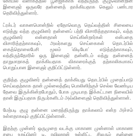
கோயில் வளாகத்தில் பூஜைக்காக வந்திருந்த குழுவொன்றின்
இளைஞர் ஒருவரே தன்னைத் தாக்கியதாக கெலும் பண்டார
தெரிவித்துள்ளார்.
ட்ரக்டர் வாகனமொன்றில் ஏதோவொரு தெய்வத்தின் சிலையை
எடுத்து வந்த குழுவினர் தன்னைப் பற்றி விசாரித்ததாகவும், வந்த
குழுவினர் என்னதான்
செய்கின்றார்கள் என்பதை
விசாரித்தற்காகவும், அவர்களது செய்கைகள் தொடர்பில்
கைத்தொலைபேசி மூலம் 'விடியோ' எடுத்தற்காகவும்,
வந்திருந்தோரில் ஒரு இளைஞர் தன்னிடம் வந்து தன்னைத்
தாறுமாறாகத் தாக்கியதாக விகாரைக்குத் தற்காலிகமாகப்
பொறுப்பான இளைஞர் குறிப்பிட்டுள்ளார்.
குறித்த குழுவினர் தன்னைத் தாக்கியது தொடர்பில் முறைப்பாடு
செய்வதற்காக தான் முல்லைத்தீவு பொலிஸிற்குச் செல்ல வேண்டிய
தேவை இருக்கின்றபோதும், போக முடியாத இக்கட்டான நிலையில்
தான் இருப்பதாக நிருபர்களிடம் அவ்விளைஞர் தெரிவித்துள்ளான்.
மேற்படி குழு தன்னை மறைந்திருந்து தாக்கலாம் என்ற அச்சம்
உள்ளதாகவும் குறிப்பிட்டுள்ளான்.
இதற்கு முன்னர் ஒருமுறை வடக்கு மாகாண முன்னாள் மாகாண
சபை உறுப்பினர் டி. ரவிஹரன் உள்ளிட்ட சிலரும் தன்னை