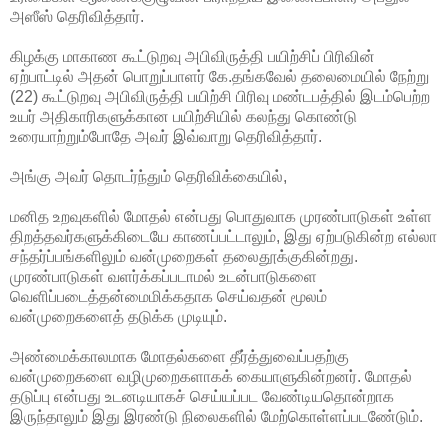
அஸீஸ் தெரிவித்தார்.
கிழக்கு மாகாண கூட்டுறவு அபிவிருத்தி பயிற்சிப் பிரிவின்
ஏற்பாட்டில்
அதன் பொறுப்பாளர் கே.தங்கவேல் தலைமையில் நேற்று
(22) கூட்டுறவு அபிவிருத்தி பயிற்சி பிரிவு மண்டபத்தில் இடம்பெற்ற
உயர் அதிகாரிகளுக்கான பயிற்சியில் கலந்து கொண்டு
உரையாற்றும்போதே அவர் இவ்வாறு தெரிவித்தார்.
அங்கு அவர் தொடர்ந்தும் தெரிவிக்கையில்,
மனித உறவுகளில் மோதல் என்பது பொதுவாக முரண்பாடுகள் உள்ள
திறத்தவர்களுக்கிடையே காணப்பட்டாலும், இது ஏற்படுகின்ற எல்லா
சந்தர்ப்பங்களிலும் வன்முறைகள் தலைதூக்குகின்றது.
முரண்பாடுகள் வளர்க்கப்படாமல் உடன்பாடுகளை
வெளிப்படைத்தன்மைமிக்கதாக செய்வதன் மூலம்
வன்முறைகளைத் தடுக்க முடியும்.
அண்மைக்காலமாக மோதல்களை தீர்த்துவைப்பதற்கு
வன்முறைகளை வழிமுறைகளாகக் கையாளுகின்றனர். மோதல்
தடுப்பு என்பது உடனடியாகச் செய்யப்பட வேண்டியதொன்றாக
இருந்தாலும் இது இரண்டு நிலைகளில் மேற்கொள்ளப்படணே்டும்.