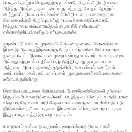
மோதல் தோற்றம் பெறுவதற்கு முன்னரே அதன் அறிகுறிகளை
அறிந்து அவற்றை தடை செய்வது மற்றயது மோதல் தோற்றம்
பெற்றுவிட்டநிலையில் பக்கச்சார்பின்றி உடனடியாக சாதாரண
நிலைமைக்குத் திரும்புவதற்கு நடவடிக்கை எடுப்பதாகும்.
இம்முறைமை எவ்வாறாயினும் சமூக நீதி என்பதுடன்
எல்லாசந்தர்ப்பங்களிலும் ஏற்புடையதல்ல.
முரண்பாடு என்பது முரண்படு அக்கறைகளைக் கொண்டுள்ள
இரண்டு அல்லது இரண்டிற்கு மேற்பட்டவர்களிடையேயான உறவு
முறையாகும். ஆனால் வன்முறை என்பது உடல்சார், உளசார், சமூக
அல்லது சுற்றாடல் பாதிப்பை ஏற்படுத்தி தமது முழுமையான
ஆற்றலை அடைவதனைத் தடுக்கின்ற செயல்கள், சொற்கள்,
மனப்பான்மைகள், கட்டமைப்புகள், முறைமைகள் என்பவைகளை
உள்ளடக்குகின்றது.
இணக்கப்பாட்டினை நிரந்தரமாகப் பேணவேண்டுமாகவிருந்தால்
இருபக்க பேச்சுவார்த்தை அவசியம். இரு தரப்பினரும் சாத்தியமான
விருப்பத் தேர்வுகள் பற்றி நேரடியாகக் கலந்துரையாடலில் ஈடுபட்டு
தீர்வொன்றை அடைவதனை இயலச்செய்கின்ற செயற்பாடாகும்.
இது சமாதானத்திற்கு வழிவகுக்கும்.
சமாதானம் என்பதை ஒருவன் முறையில்லாத நிலை எனக்