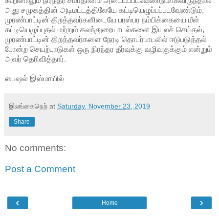
கூறினாலும் நிரந்தர சமாதானம் அடையப்படவேண்டுமாகவிருந்தால்
அது சமுகத்தின் அடிமட்டத்திலேயே கட்டியெழுப்பப்படவேண்டும்.
முரண்பாட்டின் திறத்தவர்களிடையே பரஸ்பர நம்பிக்கையை மீள்
கட்டியெழுப்புதல் மற்றும் கலந்துரையாடல்களை இயலச் செய்தல்,
முரண்பாட்டின் திறத்தவர்களை நேரடி தொடர்பாடலில் ஈடுபடுத்தல்
போன்ற செயற்பாடுகள் ஒரு நிரந்தர தீர்வுக்கு வழிவகுக்கும் என்றும்
அவர் தெரிவித்தார்.
பைஷல் இஸ்மாயில்
இலங்கைநெற்
at
Saturday, November 23, 2019
Share
No comments:
Post a Comment
‹
›
Home