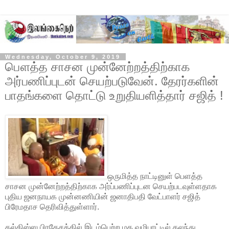
Wednesday, October 9, 2019
பௌத்த சாசன முன்னேற்றத்திற்காக
அர்பணிப்புடன் செயற்படுவேன். தேரர்களின்
பாதங்களை தொட்டு உறுதியளித்தார் சஜித் !
ஒருமித்த நாட்டினுள் பெளத்த
சாசன முன்னேற்றத்திற்காக அர்ப்பணிப்புடன செயற்படவுள்ளதாக
புதிய ஜனநாயக முன்னணியின் ஜனாதிபதி வேட்பாளர் சஜித்
பிரேமதாச தெரிவித்துள்ளார்.
கல்கிஸ்ஸ பிரதேசத்தில் இடம்பெற்ற மத வழிபாட்டில் கலந்து