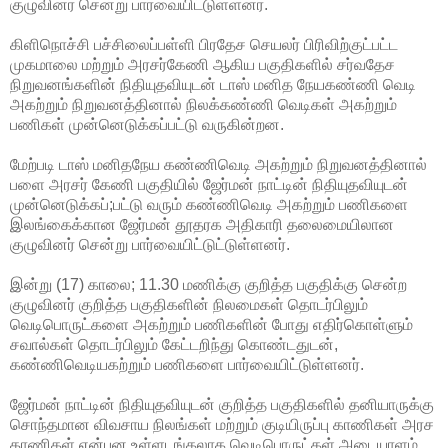
குழுவினர் சென்று பார்வையிட்டுள்ளனர்.
கிளிநொச்சி பச்சிலைப்பள்ளி பிரதேச செயலர் பிரிவிற்குட்பட்ட
முகமாலை மற்றும் அரசர்கேணி ஆகிய பகுதிகளில் சர்வதேச
நிறுவனங்களின் நிதியுதவியுடன் டாஸ் மனித நேயகண்ணி வெடி
அகற்றும் நிறுவனத்தினால் நிலக்கண்ணி வெடிகள் அகற்றும்
பணிகள் முன்னெடுக்கப்பட்டு வருகின்றன.
மேற்படி டாஸ் மனிதநேய கண்ணிவெடி அகற்றும் நிறுவனத்தினால்
பளை அரசர் கேணி பகுதியில் ஜேர்மன் நாட்டின் நிதியுதவியுடன்
முன்னெடுக்கப்;பட்டு வரும் கண்ணிவெடி அகற்றும் பணிகளை
இலங்கைக்கான ஜேர்மன் தூதரக அதிகாரி தலைமையிலான
குழுவினர் சென்று பார்வையிட்டுட்டுள்ளனர்.
இன்று (17) காலை; 11.30 மணிக்கு குறித்த பகுதிக்கு சென்ற
குழுவினர் குறித்த பகுதிகளின் நிலமைகள் தொடர்பிலும்
வெடிபொருட்களை அகற்றும் பணிகளின் போது எதிர்கொள்ளும்
சவால்கள் தொடர்பிலும் கேட்டறிந்து கொண்டதுடன்,
கண்ணிவெடியகற்றும் பணிகளை பார்வையிட்டுள்ளனர்.
ஜேர்மன் நாட்டின் நிதியுதவியுடன் குறித்த பகுதிகளில் தனியாருக்கு
சொந்தமான விவசாய நிலங்கள் மற்றும் குடியிருப்பு காணிகள் அரச
காணிகள் என்பன உள்ளடங்கலாக வெடிபொருட்கள் அடையாளம்