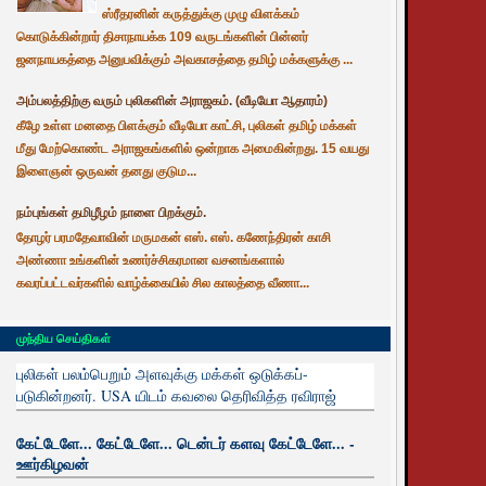
ஸ்ரீதரனின் கருத்துக்கு முழு விளக்கம்
கொடுக்கின்றார் திசாநாயக்க 109 வருடங்களின் பின்னர்
ஜனநாயகத்தை அனுபவிக்கும் அவகாசத்தை தமிழ் மக்களுக்கு ...
அம்பலத்திற்கு வரும் புலிகளின் அராஜகம். (வீடியோ ஆதாரம்)
கீழே உள்ள மனதை பிளக்கும் வீடியோ காட்சி, புலிகள் தமிழ் மக்கள்
மீது மேற்கொண்ட அராஜகங்களில் ஒன்றாக அமைகின்றது. 15 வயது
இளைஞன் ஒருவன் தனது குடும...
நம்புங்கள் தமிழீழம் நாளை பிறக்கும்.
தோழர் பரமதேவாவின் மருமகன் எஸ். எஸ். கணேந்திரன் காசி
அண்ணா உங்களின் உணர்ச்சிகரமான வசனங்களால்
கவரப்பட்டவர்களில் வாழ்க்கையில் சில காலத்தை வீணா...
முந்திய செய்திகள்
புலிகள் பலம்பெறும் அளவுக்கு மக்கள் ஒடுக்கப்-
படுகின்றனர். USA யிடம் கவலை தெரிவித்த ரவிராஜ்
கேட்டேளே... கேட்டேளே... டென்டர் களவு கேட்டேளே... -
ஊர்கிழவன்