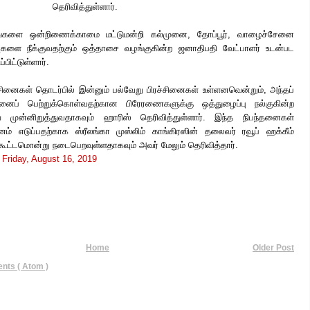
தெரிவித்துள்ளார்.
்களை ஒன்றிணைக்காமை மட்டுமன்றி கல்முனை, தோப்பூர், வாழைச்சேனை
வுகளை நீக்குவதற்கும் ஒத்தாசை வழங்குகின்ற ஜனாதிபதி வேட்பாளர் உடன்பட
்பிட்டுள்ளார்.
ச்சினைகள் தொடர்பில் இன்னும் பல்வேறு பிரச்சினைகள் உள்ளனவென்றும், அந்தப்
்வினைப் பெற்றுக்கொள்வதற்கான பிரேரணைகளுக்கு ஒத்துழைப்பு நல்குகின்ற
முன்னிறுத்துவதாகவும் ஹாரிஸ் தெரிவித்துள்ளார். இந்த நிபந்தனைகள்
ானம் எடுப்பதற்காக ஸ்ரீலங்கா முஸ்லிம் காங்கிரஸின் தலைவர் ரவூப் ஹக்கீம்
ூட்டமொன்று நடைபெறவுள்ளதாகவும் அவர் மேலும் தெரிவித்தார்.
t
Friday, August 16, 2019
Home
Older Post
ts ( Atom )