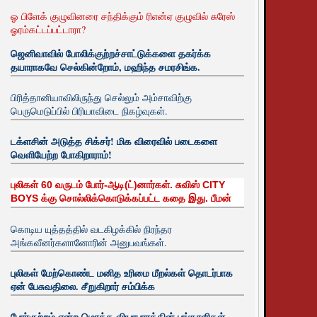
ஓ பிளேக் குழுவினரை சந்திக்கும் ரிஎன்ஏ குழுவில் சுரேஸ்
ஓரம்கட்டப்பட்டாரா?
ஜெனிவாவில் போலிக்குற்றச்சாட்டுக்களை தகர்க்க
தயாராகவே செல்கின்றோம், மஹிந்த சமரசிங்க.
பிரித்தானியாவிலிருந்து செல்லும் அம்சாவிற்கு
பெருமெடுப்பில் பிரியாவிடை நிகழ்வுகள்.
டக்ளசின் அடுத்த சிக்சர்! மிக விரைவில் படைகளை
வெளியேற்ற போகிறாராம்!
புலிகள் 60 வருடம் போர்-ஆடி(ட்)னார்கள். சுவிஸ் CITY
BOYS க்கு சொல்லிக்கொடுக்கப்பட்ட கதை இது. பீமன்
கொடிய யுத்தத்தில் வடகிழக்கில் நிரந்தர
அங்கவீனர்களானோரின் அனுபவங்கள்.
புலிகள் மேற்கொண்ட மனித உரிமை மீறல்கள் தொடர்பாக
ஏன் பேசுவதிலை. சீறுகிறார் சம்பிக்க
போர்குற்றம் என்ற மொத்த வியாபாரத்தின் பங்காளிகள்