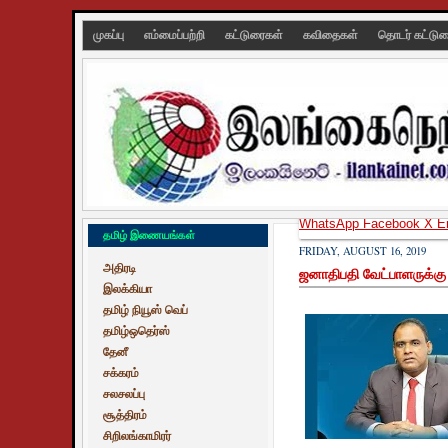
முகப்பு
எம்மைப்பற்றி
கட்டுரைகள்
கவிதைகள்
தொடர் கட்டு
WhatsApp
Facebook
X
E
தமிழ் இணையங்கள்
FRIDAY, AUGUST 16, 2019
அதிரடி
ஜனாதிபதி வேட்பாளருக்கு 
இலக்கியா
தமிழ் நியூஸ் வெப்
தமிழ்ஒதெர்ஸ்
தேனீ
சக்கரம்
சலசலப்பு
சூத்திரம்
சிறிலங்காமிரர்