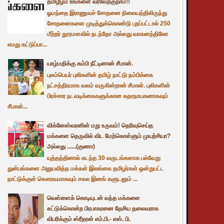
தமிழீழம் உங்களை வரவேற்குதாம்!!
ஓமந்தை இராணுவச் சோதனை நிலையத்திலிருந்து
சோதனைகளை முடித்துக்கொண்டு புறப்பட்டால் 250
மீற்றர் தூரமளவில் நடந்தோ அல்லது வாகனத்திலோ
எமது கட்டுப்பா...
யாழ்மதிக்கு கம்பி நீட்டினான் சீமான்.
புலம்பெயர் புலிகளின் தமிழ் நாட்டு நம்பிக்கை
நட்சத்திரமாக வலம் வருகின்றான் சீமான். புலிகளின்
பிரச்சார நடவடிக்கைகளுக்கான கதாநாயகனாகவும்
சீமான்...
விக்னேஸ்வரனின் மறு உருவம்! தெரிவுசெய்த
மக்களை தெருவில் விட மேற்கொள்ளும் முயற்சியா?
அல்லது ......(குணா)
யுத்தத்தினால் கடந்த 30 வருடங்களாக பல்வேறு
துன்பங்களை அனுபவித்த மக்கள் இலங்கை தமிழர்கள் ஒன்றுபட்ட
நாட்டுக்குள் கௌரவமாகவும் சகல இனங் களுடனும் ...
வெள்ளைக் கொடியுடன் வந்த மக்களை
சுட்டுக்கொன்ற பிரபாகரனை தேசிய தலைவராக
விபரிக்கும் ஸ்ரீதரன் எம்.பி.- எஸ். பி.