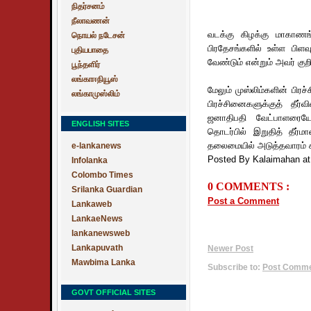
நிதர்சனம்
நீலாவணன்
வடக்கு கிழக்கு மாகாணங
நொயல் நடேசன்
பிரதேசங்களில் உள்ள பிள
புதியபாதை
வேண்டும் என்றும் அவர் குறிப
பூந்தளிர்
லங்காஈநியூஸ்
மேலும் முஸ்லிம்களின் பிர
லங்காமுஸ்லிம்
பிரச்சினைகளுக்குத் தீர
ஜனாதிபதி வேட்பாளரையே 
ENGLISH SITES
தொடர்பில் இறுதித் தீர்ம
தலைமையில் அடுத்தவாரம் க
e-lankanews
Posted By Kalaimahan
a
Infolanka
Colombo Times
0 COMMENTS :
Srilanka Guardian
Post a Comment
Lankaweb
LankaeNews
lankanewsweb
Lankapuvath
Newer Post
Mawbima Lanka
Subscribe to:
Post Commen
GOVT OFFICIAL SITES