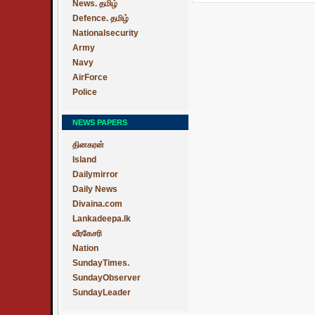
News. தமிழ்
Defence. தமிழ்
Nationalsecurity
Army
Navy
AirForce
Police
NEWS PAPERS
தினகரன்
Island
Dailymirror
Daily News
Divaina.com
Lankadeepa.lk
வீரகேசரி
Nation
SundayTimes.
SundayObserver
SundayLeader