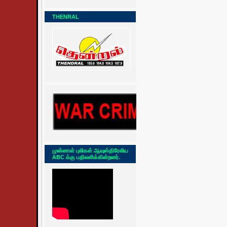
THENRAL
முன்னாள் புலிகள் ஆவுஸ்திரேலிய
ABC க்கு பதிலளிக்கின்றனர்.