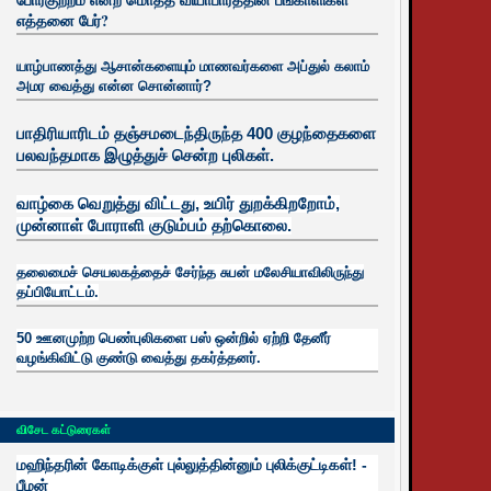
எத்தனை பேர்?
யாழ்பாணத்து ஆசான்களையும் மாணவர்களை அப்துல் கலாம்
அமர வைத்து என்ன சொன்னார்?
பாதிரியாரிடம் தஞ்சமடைந்திருந்த 400 குழந்தைகளை
பலவந்தமாக இழுத்துச் சென்ற புலிகள்.
வாழ்கை வெறுத்து விட்டது, உயிர்
துறக்கிறறோம்,
முன்னாள் போராளி குடும்பம் தற்கொலை.
தலைமைச் செயலகத்தைச் சேர்ந்த சுபன் மலேசியாவிலிருந்து
தப்பியோட்டம்.
50 ஊனமுற்ற பெண்புலிகளை பஸ் ஒன்றில் ஏற்றி தேனீர்
வழங்கிவிட்டு குண்டு வைத்து தகர்த்தனர்.
விசேட கட்டுரைகள்
மஹிந்தரின் கோடிக்குள் புல்லுத்தின்னும் புலிக்குட்டிகள்! -
பீமன்