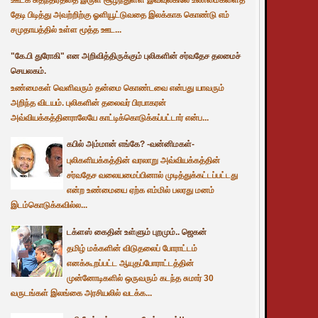
தேடி பிடித்து அவற்றிற்கு ஓளியூட்டுவதை இலக்காக கொண்டு எம்
சமுதாயத்தில் உள்ள மூத்த ஊட...
"கே.பி துரோகி" என அறிவித்திருக்கும் புலிகளின் சர்வதேச தலமைச்
செயலகம்.
உண்மைகள் வெளிவரும் தன்மை கொண்டவை என்பது யாவரும்
அறிந்த விடயம். புலிகளின் தலைவர் பிரபாகரன்
அவ்வியக்கத்தினராலேயே காட்டிக்கொடுக்கப்பட்டார் என்ப...
கபில் அம்மான் எங்கே? -வன்னிமகள்-
புலிகளியக்கத்தின் வரலாறு அவ்வியக்கத்தின்
சர்வதேச வலையமைப்பினால் முடித்துக்கட்டப்பட்டது
என்ற உண்மையை ஏற்க எம்மில் பலரது மனம்
இடம்கொடுக்கவில்ல...
டக்ளஸ் கைதின் உள்ளும் புறமும்.. ஜெகன்
தமிழ் மக்களின் விடுதலைப் போராட்டம்
எனக்கூறப்பட்ட ஆயுதப்போராட்டத்தின்
முன்னோடிகளில் ஒருவரும் கடந்த சுமார் 30
வருடங்கள் இலங்கை அரசியலில் வடக்க...