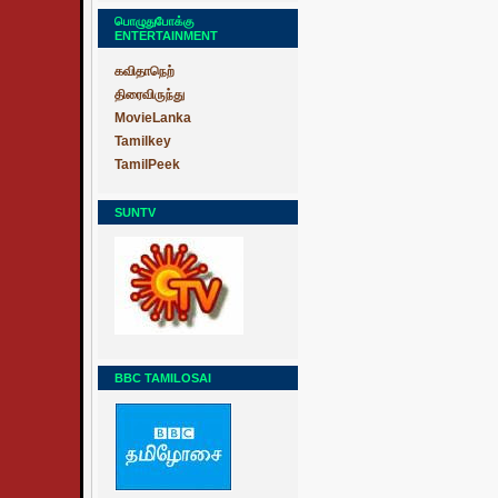
பொழுதுபோக்கு
ENTERTAINMENT
கவிதாநெற்
திரைவிருந்து
MovieLanka
Tamilkey
TamilPeek
SUNTV
BBC TAMILOSAI