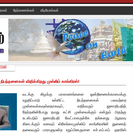
ரைகள்
நேர்காணல்கள்
வீடியோக்கள்
mail
நிபந்தனைகள் விதிக்கிறது முஸ்லிம் காங்கிரஸ்!
வடக்கு கிழக்கு மாகாணங்களை ஒன்றிணைக்காமைக்கு
உறுதிப்பாடு உள்ளிட்ட நிபந்தனைகள் பலவற்றை
முன்வைக்கவுள்ளதாகவும், எதிர்வரும் ஜனாதிபதித்
தேர்தலின்போது தமது கட்சி முன்வைக்கும் என்றும் அதற்கு
உடன்படும் ஜனாதிபதி வேட்பாளருக்கே தங்களது ஆதரவு
கிடைக்கும் எனவும் ஸ்ரீலங்கா
முஸ்லிம் காங்கிரஸின் துணைத்
தலைவரும் பாராளுமன்ற உறுப்பினருமான எச்.எம்.எம். ஹாரிஸ்