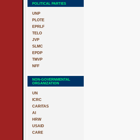
POLITICAL PARTIES
UNP
PLOTE
EPRLF
TELO
JVP
SLMC
EPDP
TMVP
NFF
NON-GOVERNMENTAL
ORGANIZATION
UN
ICRC
CARITAS
AI
HRW
USAID
CARE