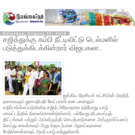
Saturday, August 10, 2019
சஜித்துக்கு கம்பி நீட்டிவிட்டு டெல்மனில்
படுத்துக்கிடக்கின்றார் விஜயகலா.
ஐக்கிய தேசியக் கட்சியின் பிரதித்
தலைவரும் ஜனாதிபதி வேட்பாளர் என பலராலும்
எதிர்பார்க்கப்படுகின்ற சஜித் பிறேமதாஸ தற்போது யாழ்
மாவட்டத்தில் நிலைகொண்டுள்ளார். பல்வேறு வீடமைப்புத்
திட்டங்கள் மற்றும் அபிவிருத்தி செயற்பாடுகளை அங்குரார்ப்பனம்
செய்து வைக்கவும் அது தொடர்பான ஆராய்வுகளை
மேற்கொள்ளவும் அவர் யாழ் வந்துள்ளார்.