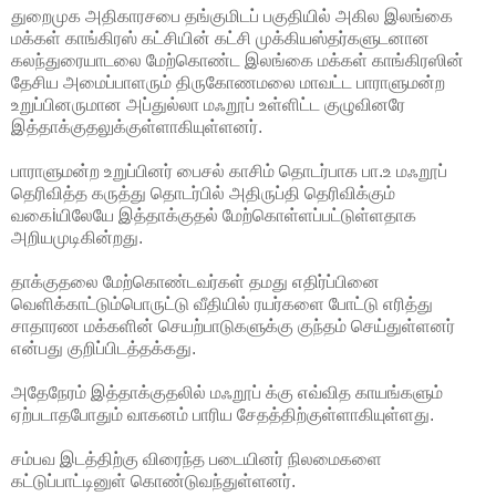
துறைமுக அதிகாரசபை தங்குமிடப் பகுதியில் அகில இலங்கை
மக்கள் காங்கிரஸ் கட்சியின் கட்சி முக்கியஸ்தர்களுடனான
கலந்துரையாடலை மேற்கொண்ட இலங்கை மக்கள் காங்கிரஸின்
தேசிய அமைப்பாளரும் திருகோணமலை மாவட்ட பாராளுமன்ற
உறுப்பினருமான அப்துல்லா மஃறூப் உள்ளிட்ட குழுவினரே
இத்தாக்குதலுக்குள்ளாகியுள்ளனர்.
பாராளுமன்ற உறுப்பினர் பைசல் காசிம் தொடர்பாக பா.உ மஃறூப்
தெரிவித்த கருத்து தொடர்பில் அதிருப்தி தெரிவிக்கும்
வகைiயிலேயே இத்தாக்குதல் மேற்கொள்ளப்பட்டுள்ளதாக
அறியமுடிகின்றது.
தாக்குதலை மேற்கொண்டவர்கள் தமது எதிர்ப்பினை
வெளிக்காட்டும்பொருட்டு வீதியில் ரயர்களை போட்டு எரித்து
சாதாரண மக்களின் செயற்பாடுகளுக்கு குந்தம் செய்துள்ளனர்
என்பது குறிப்பிடத்தக்கது.
அதேநேரம் இத்தாக்குதலில் மஃறூப் க்கு எவ்வித காயங்களும்
ஏற்படாதபோதும் வாகனம் பாரிய சேதத்திற்குள்ளாகியுள்ளது.
சம்பவ இடத்திற்கு விரைந்த படையினர் நிலமைகளை
கட்டுப்பாட்டினுள் கொண்டுவந்துள்ளனர்.