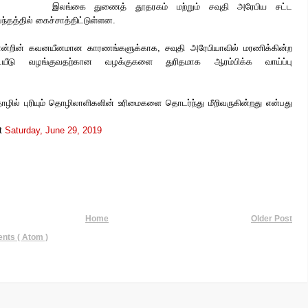
இலங்கை துணைத் தூதரகம் மற்றும் சவுதி அரேபிய சட்ட
ந்தத்தில்
கைச்சாத்திட்டுள்ளன.
ொன்றின் கவனயீனமான காரணங்களுக்காக, சவுதி அரேபியாவில் மரணிக்கின்ற
்டயீடு வழங்குவதற்கான வழக்குகளை துரிதமாக ஆரம்பிக்க வாய்ப்பு
ில் புரியும் தொழிலாளிகளின் உரிமைகளை தொடர்ந்து மீறிவருகின்றது என்பது
t
Saturday, June 29, 2019
Home
Older Post
ts ( Atom )