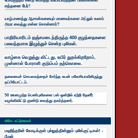
எத்தனை பேர்?
யாழ்பாணத்து ஆசான்களையும் மாணவர்களை அப்துல் கலாம்
அமர வைத்து என்ன சொன்னார்?
பாதிரியாரிடம் தஞ்சமடைந்திருந்த 400 குழந்தைகளை
பலவந்தமாக இழுத்துச் சென்ற புலிகள்.
வாழ்கை வெறுத்து விட்டது, உயிர்
துறக்கிறறோம்,
முன்னாள் போராளி குடும்பம் தற்கொலை.
தலைமைச் செயலகத்தைச் சேர்ந்த சுபன் மலேசியாவிலிருந்து
தப்பியோட்டம்.
50 ஊனமுற்ற பெண்புலிகளை பஸ் ஒன்றில் ஏற்றி தேனீர்
வழங்கிவிட்டு குண்டு வைத்து தகர்த்தனர்.
விசேட கட்டுரைகள்
மஹிந்தரின் கோடிக்குள் புல்லுத்தின்னும் புலிக்குட்டிகள்! -
பீமன்