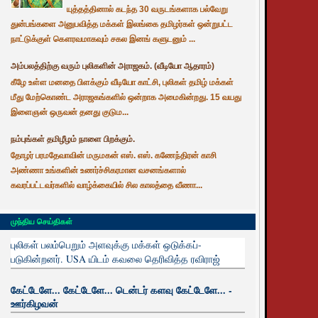
யுத்தத்தினால் கடந்த 30 வருடங்களாக பல்வேறு
துன்பங்களை அனுபவித்த மக்கள் இலங்கை தமிழர்கள் ஒன்றுபட்ட
நாட்டுக்குள் கௌரவமாகவும் சகல இனங் களுடனும் ...
அம்பலத்திற்கு வரும் புலிகளின் அராஜகம். (வீடியோ ஆதாரம்)
கீழே உள்ள மனதை பிளக்கும் வீடியோ காட்சி, புலிகள் தமிழ் மக்கள்
மீது மேற்கொண்ட அராஜகங்களில் ஒன்றாக அமைகின்றது. 15 வயது
இளைஞன் ஒருவன் தனது குடும...
நம்புங்கள் தமிழீழம் நாளை பிறக்கும்.
தோழர் பரமதேவாவின் மருமகன் எஸ். எஸ். கணேந்திரன் காசி
அண்ணா உங்களின் உணர்ச்சிகரமான வசனங்களால்
கவரப்பட்டவர்களில் வாழ்க்கையில் சில காலத்தை வீணா...
முந்திய செய்திகள்
புலிகள் பலம்பெறும் அளவுக்கு மக்கள் ஒடுக்கப்-
படுகின்றனர். USA யிடம் கவலை தெரிவித்த ரவிராஜ்
கேட்டேளே... கேட்டேளே... டென்டர் களவு கேட்டேளே... -
ஊர்கிழவன்