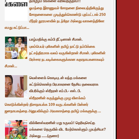
தமிழீழம் உங்களை வரவேற்குதாம்!!
ஓமந்தை இராணுவச் சோதனை நிலையத்திலிருந்து
சோதனைகளை முடித்துக்கொண்டு புறப்பட்டால் 250
மீற்றர் தூரமளவில் நடந்தோ அல்லது வாகனத்திலோ
எமது கட்டுப்பா...
யாழ்மதிக்கு கம்பி நீட்டினான் சீமான்.
புலம்பெயர் புலிகளின் தமிழ் நாட்டு நம்பிக்கை
நட்சத்திரமாக வலம் வருகின்றான் சீமான். புலிகளின்
பிரச்சார நடவடிக்கைகளுக்கான கதாநாயகனாகவும்
சீமான்...
வெள்ளைக் கொடியுடன் வந்த மக்களை
சுட்டுக்கொன்ற பிரபாகரனை தேசிய தலைவராக
விபரிக்கும் ஸ்ரீதரன் எம்.பி.- எஸ். பி.
ஸ்ரீதரனின் கருத்துக்கு முழு விளக்கம்
கொடுக்கின்றார் திசாநாயக்க 109 வருடங்களின் பின்னர்
ஜனநாயகத்தை அனுபவிக்கும் அவகாசத்தை தமிழ் மக்களுக்கு ...
விக்னேஸ்வரனின் மறு உருவம்! தெரிவுசெய்த
மக்களை தெருவில் விட மேற்கொள்ளும் முயற்சியா?
அல்லது ......(குணா)