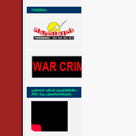
THENRAL
முன்னாள் புலிகள் ஆவுஸ்திரேலிய
ABC க்கு பதிலளிக்கின்றனர்.