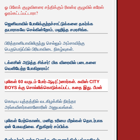
ஓ பிளேக் குழுவினரை சந்திக்கும் ரிஎன்ஏ குழுவில் சுரேஸ்
ஓரம்கட்டப்பட்டாரா?
ஜெனிவாவில் போலிக்குற்றச்சாட்டுக்களை தகர்க்க
தயாராகவே செல்கின்றோம், மஹிந்த சமரசிங்க.
பிரித்தானியாவிலிருந்து செல்லும் அம்சாவிற்கு
பெருமெடுப்பில் பிரியாவிடை நிகழ்வுகள்.
டக்ளசின் அடுத்த சிக்சர்! மிக விரைவில் படைகளை
வெளியேற்ற போகிறாராம்!
புலிகள் 60 வருடம் போர்-ஆடி(ட்)னார்கள். சுவிஸ் CITY
BOYS க்கு சொல்லிக்கொடுக்கப்பட்ட கதை இது. பீமன்
கொடிய யுத்தத்தில் வடகிழக்கில் நிரந்தர
அங்கவீனர்களானோரின் அனுபவங்கள்.
புலிகள் மேற்கொண்ட மனித உரிமை மீறல்கள் தொடர்பாக
ஏன் பேசுவதிலை. சீறுகிறார் சம்பிக்க
போர்குற்றம் என்ற மொத்த வியாபாரத்தின் பங்காளிகள்