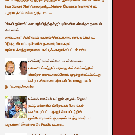
தேடி பிடித்து அவற்றிற்கு ஓளியூட்டுவதை இலக்காக கொண்டு எம்
சமுதாயத்தில் உள்ள மூத்த ஊட...
"கே.பி துரோகி" என அறிவித்திருக்கும் புலிகளின் சர்வதேச தலமைச்
செயலகம்.
உண்மைகள் வெளிவரும் தன்மை கொண்டவை என்பது யாவரும்
அறிந்த விடயம். புலிகளின் தலைவர் பிரபாகரன்
அவ்வியக்கத்தினராலேயே காட்டிக்கொடுக்கப்பட்டார் என்ப...
கபில் அம்மான் எங்கே? -வன்னிமகள்-
புலிகளியக்கத்தின் வரலாறு அவ்வியக்கத்தின்
சர்வதேச வலையமைப்பினால் முடித்துக்கட்டப்பட்டது
என்ற உண்மையை ஏற்க எம்மில் பலரது மனம்
இடம்கொடுக்கவில்ல...
டக்ளஸ் கைதின் உள்ளும் புறமும்.. ஜெகன்
தமிழ் மக்களின் விடுதலைப் போராட்டம்
எனக்கூறப்பட்ட ஆயுதப்போராட்டத்தின்
முன்னோடிகளில் ஒருவரும் கடந்த சுமார் 30
வருடங்கள் இலங்கை அரசியலில் வடக்க...