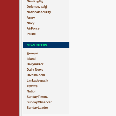
News. தமிழ்
Defence. தமிழ்
Nationalsecurity
Army
Navy
AirForce
Police
NEWS PAPERS
தினகரன்
Island
Dailymirror
Daily News
Divaina.com
Lankadeepa.lk
வீரகேசரி
Nation
SundayTimes.
SundayObserver
SundayLeader