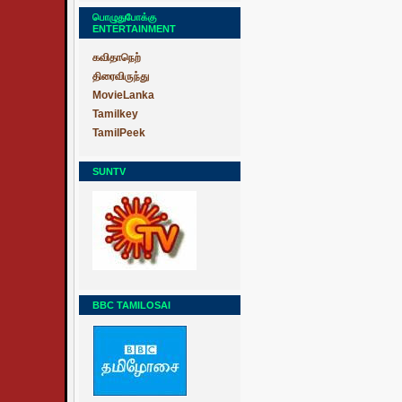
பொழுதுபோக்கு
ENTERTAINMENT
கவிதாநெற்
திரைவிருந்து
MovieLanka
Tamilkey
TamilPeek
SUNTV
BBC TAMILOSAI