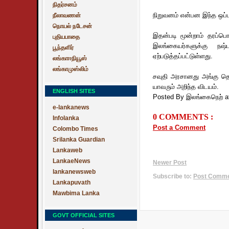
நிதர்சனம்
நிறுவனம் என்பன இந்த ஒப்ப
நீலாவணன்
நொயல் நடேசன்
இதன்படி மூன்றாம் தரப்ப
புதியபாதை
இலங்கையர்களுக்கு நஷ
பூந்தளிர்
ஏற்படுத்தப்பட்டுள்ளது.
லங்காஈநியூஸ்
லங்காமுஸ்லிம்
சவுதி அரசானது அங்கு தொழ
யாவரும் அறிந்த விடயம்.
ENGLISH SITES
Posted By இலங்கைநெற்
a
e-lankanews
0 COMMENTS :
Infolanka
Post a Comment
Colombo Times
Srilanka Guardian
Lankaweb
LankaeNews
Newer Post
lankanewsweb
Subscribe to:
Post Commen
Lankapuvath
Mawbima Lanka
GOVT OFFICIAL SITES