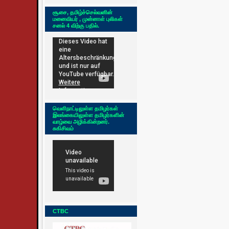
சூசை, தமிழ்ச்செல்வனின்
மனைவியர் , முன்னாள் புலிகள்
சனல் 4 விற்கு பதில்.
வெளிநாட்டிலுள்ள தமிழர்கள்
இலங்கையிலுள்ள தமிழர்களின்
வாழ்வை அழிக்கின்றனர்.
சுகிசிவம்
CTBC