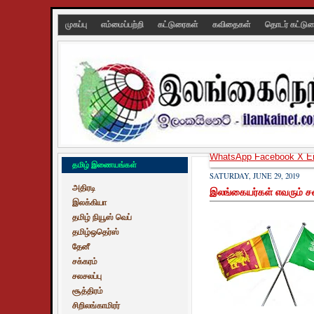
முகப்பு
எம்மைப்பற்றி
கட்டுரைகள்
கவிதைகள்
தொடர் கட்டு
WhatsApp
Facebook
X
E
தமிழ் இணையங்கள்
SATURDAY, JUNE 29, 2019
அதிரடி
இலங்கையர்கள் எவரும் சவு
இலக்கியா
தமிழ் நியூஸ் வெப்
தமிழ்ஒதெர்ஸ்
தேனீ
சக்கரம்
சலசலப்பு
சூத்திரம்
சிறிலங்காமிரர்