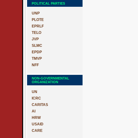
POLITICAL PARTIES
UNP
PLOTE
EPRLF
TELO
JVP
SLMC
EPDP
TMVP
NFF
NON-GOVERNMENTAL
ORGANIZATION
UN
ICRC
CARITAS
AI
HRW
USAID
CARE