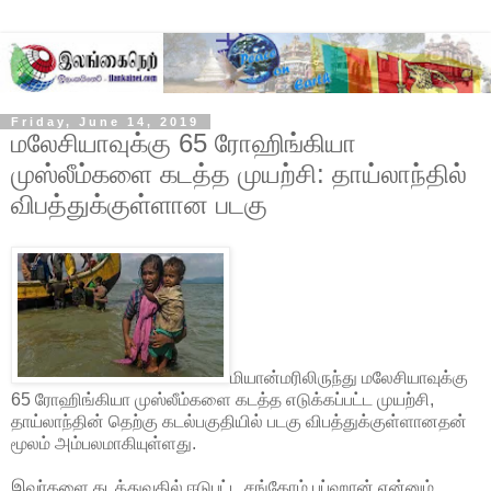
Friday, June 14, 2019
மலேசியாவுக்கு 65 ரோஹிங்கியா
முஸ்லீம்களை கடத்த முயற்சி: தாய்லாந்தில்
விபத்துக்குள்ளான படகு
மியான்மரிலிருந்து மலேசியாவுக்கு
65 ரோஹிங்கியா முஸ்லீம்களை கடத்த எடுக்கப்பட்ட முயற்சி,
தாய்லாந்தின் தெற்கு கடல்பகுதியில் படகு விபத்துக்குள்ளானதன்
மூலம் அம்பலமாகியுள்ளது.
இவர்களை கடத்துவதில் ஈடுபட்ட சங்கோம் பப்ஹான் என்னும்