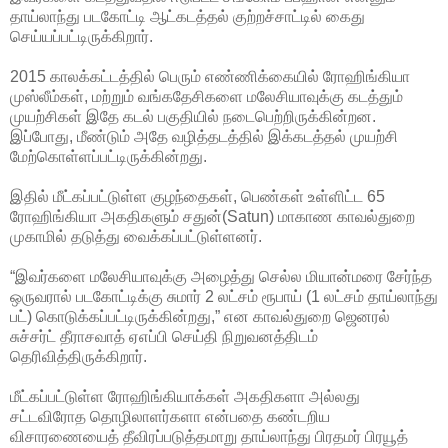
தாய்லாந்து படகோட்டி ஆட்கடத்தல் குற்றச்சாட்டில் கைது
செய்யப்பட்டிருக்கிறார்.
2015 காலக்கட்டத்தில் பெரும் எண்ணிக்கையில் ரோஹிங்கியா
முஸ்லீம்கள், மற்றும் வங்கதேசிகளை
மலேசியாவுக்கு கடத்தும்
முயற்சிகள் இதே கடல் பகுதியில் நடைபெற்றிருக்கின்றன.
இப்போது, மீண்டும் அதே வழித்தடத்தில் இக்கடத்தல் முயற்சி
மேற்கொள்ளப்பட்டிருக்கின்றது.
இதில் மீட்கப்பட்டுள்ள குழந்தைகள், பெண்கள் உள்ளிட்ட 65
ரோஹிங்கியா அகதிகளும் சதுன்(Satun) மாகாண காவல்துறை
முகாமில் தடுத்து வைக்கப்பட்டுள்ளனர்.
“இவர்களை மலேசியாவுக்கு அழைத்து செல்ல மியான்மரை சேர்ந்த
ஒருவரால் படகோட்டிக்கு சுமார் 2 லட்சம் ரூபாய் (1 லட்சம் தாய்லாந்து
பட்) கொடுக்கப்பட்டிருக்கின்றது,” என காவல்துறை ஜெனரல்
சுச்சர்ட் தீராசவாத் ஏஎப்பி செய்தி நிறுவனத்திடம்
தெரிவித்திருக்கிறார்.
மீட்கப்பட்டுள்ள ரோஹிங்கியாக்கள் அகதிகளா அல்லது
சட்டவிரோத தொழிலாளர்களா என்பதை கண்டறிய
விசாரணையைத் தீவிரப்படுத்தமாறு தாய்லாந்து பிரதமர் பிரயூத்