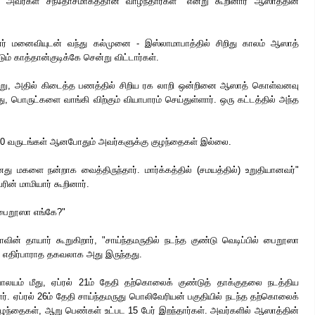
 "அவர்கள் சந்தோசமாகத்தான் வாழ்ந்தார்கள்" என்று கூறினார் ஆஸாத்தின்
ர் மனைவியுடன் வந்து கல்முனை - இஸ்லாமாபாத்தில் சிறிது காலம் ஆஸாத்
டும் காத்தான்குடிக்கே சென்று விட்டார்கள்.
ு, அதில் கிடைத்த பணத்தில் சிறிய ரக லாறி ஒன்றினை ஆஸாத் கொள்வனவு
, பொருட்களை வாங்கி விற்கும் வியாபாரம் செய்துள்ளார். ஒரு கட்டத்தில் அந்த
10 வருடங்கள் ஆனபோதும் அவர்களுக்கு குழந்தைகள் இல்லை.
ு மகளை நன்றாக வைத்திருந்தார். மார்க்கத்தில் (சமயத்தில்) உறுதியானவர்"
ரின் மாமியார் கூறினார்.
பைறூஸா எங்கே?"
ன் தாயார் கூறுகிறார், "சாய்ந்தமருதில் நடந்த குண்டு வெடிப்பில் பைறூஸா
ாம் எதிர்பாராத தகவலாக அது இருந்தது.
வாலயம் மீது, ஏப்ரல் 21ம் தேதி தற்கொலைக் குண்டுத் தாக்குதலை நடத்திய
. ஏப்ரல் 26ம் தேதி சாய்ந்தமருது பொலிவேரியன் பகுதியில் நடந்த தற்கொலைக்
 குழந்தைகள், ஆறு பெண்கள் உட்பட 15 பேர் இறந்தார்கள். அவர்களில் ஆஸாத்தின்