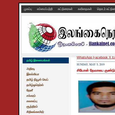
முகப்பு
எம்மைப்பற்றி
கட்டுரைகள்
கவிதைகள்
தொடர் கட்டு
WhatsApp
Facebook
X
E
தமிழ் இணையங்கள்
SUNDAY, MAY 5, 2019
அதிரடி
சியோன் தேவாலய குண்டுதா
இலக்கியா
தமிழ் நியூஸ் வெப்
தமிழ்ஒதெர்ஸ்
தேனீ
சக்கரம்
சலசலப்பு
சூத்திரம்
சிறிலங்காமிரர்