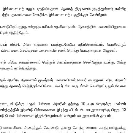
 இஸ்லாமாபாத் எனும் பகுதியில்தான், ஆஸாத் திருமணம் முடித்துள்ளார் என்கிற
 பற்றிய தகவல்களை சேகரிக்க
இஸ்லாமாபாத் பகுதிக்குச் சென்றோம்.
 கண்டுபிடிப்பதற்கு உள்ளூர்வாசிகள் உதவினார்கள். ஆஸாத்தின் மனைவியினுடைய
்டில் சந்தித்தோம்.
பெயர் சித்தி. அவர் எங்களை பயத்துடனேயே எதிர்கொண்டார். போலீஸாரும்
து விசாரணை செய்வதால் மனதளவில் தான் நொந்து போயுள்ளதாக அழுதார்.
் பற்றிய தகவல்களைப் பெற்றுக் கொள்வதற்காக சென்றிருந்த நமக்கு, அங்கு
வலும் காத்திருந்தது.
 ஆண்டு திருமணம் முடித்தார். மனைவியின் பெயர் பைறூஸா. வீடு, சீதனம்
ுந்து ஆஸாத் பெற்றிருக்கவில்லை. அவர் சில வருடங்கள் வெளிநாட்டிலும் வேலை
, வீட்டுக்கு முதல் பிள்ளை. அவரின் தந்தை 10 வருடங்களுக்கு முன்னர்
 அனர்த்தத்தில் இரண்டு பிள்ளைகளை இழந்து விட்டேன். பைறூஸாவுக்கு பிறகு, 13
்டு பெண் பிள்ளைகள் இருக்கின்றார்கள்" என்றார் பைறூஸாவின் தாயார்.
டு மனைவியை அழைத்துக் கொண்டு, தனது சொந்த ஊரான காத்தான்குடிக்கு