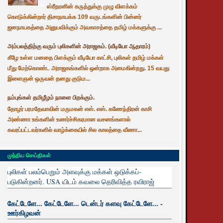
ஸ்ரீதரனின் கருத்துக்கு முழு விளக்கம்
கொடுக்கின்றார் திசாநாயக்க 109 வருடங்களின் பின்னர்
ஜனநாயகத்தை அனுபவிக்கும் அவகாசத்தை தமிழ் மக்களுக்கு ...
அம்பலத்திற்கு வரும் புலிகளின் அராஜகம். (வீடியோ ஆதாரம்)
கீழே உள்ள மனதை பிளக்கும் வீடியோ காட்சி, புலிகள் தமிழ் மக்கள்
மீது மேற்கொண்ட அராஜகங்களில் ஒன்றாக அமைகின்றது. 15 வயது
இளைஞன் ஒருவன் தனது குடும...
நம்புங்கள் தமிழீழம் நாளை பிறக்கும்.
தோழர் பரமதேவாவின் மருமகன் எஸ். எஸ். கணேந்திரன் காசி
அண்ணா உங்களின் உணர்ச்சிகரமான வசனங்களால்
கவரப்பட்டவர்களில் வாழ்க்கையில் சில காலத்தை வீணா...
முந்திய செய்திகள்
புலிகள் பலம்பெறும் அளவுக்கு மக்கள் ஒடுக்கப்-
படுகின்றனர். USA யிடம் கவலை தெரிவித்த ரவிராஜ்
கேட்டேளே... கேட்டேளே... டென்டர் களவு கேட்டேளே... -
ஊர்கிழவன்