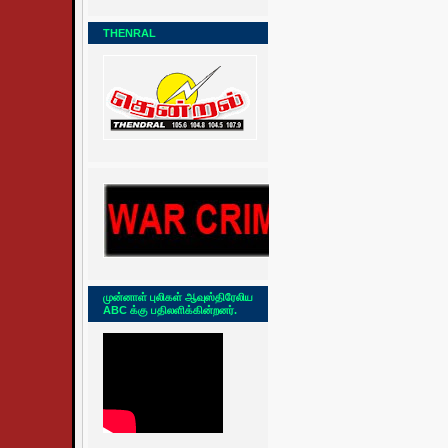
THENRAL
முன்னாள் புலிகள் ஆவுஸ்திரேலிய
ABC க்கு பதிலளிக்கின்றனர்.