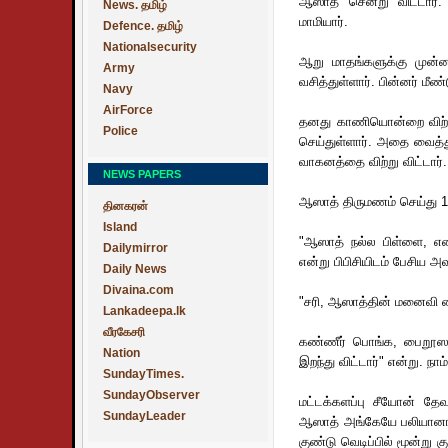
ஆஸாத் சென்று விட்டார்.
News. தமிழ்
மாமியார்.
Defence. தமிழ்
Nationalsecurity
ஆறு மாதங்களுக்கு முன்ன
Army
வசித்துள்ளார். பின்னர் மீண்
Navy
AirForce
தனது காணியொன்றை விற்ற
Police
செய்துள்ளார். அதை வைத்து
வாகனத்தை விற்று விட்டார்.
NEWS PAPERS
ஆஸாத் திருமணம் செய்து 
தினகரன்
Island
"ஆஸாத் நல்ல பிள்ளை, எனத
Dailymirror
என்று பிபிசியிடம் பேசிய அவ
Daily News
Divaina.com
"சரி, ஆஸாத்தின் மனைவி 
Lankadeepa.lk
வீரகேசரி
கண்ணீர் பொங்க, பைறூஸாவி
Nation
இறந்து விட்டார்" என்று. ந
SundayTimes.
SundayObserver
மட்டக்களப்பு சீயோன் தே
SundayLeader
ஆஸாத் அங்கேயே பலியானார்
குண்டு வெடிப்பில் மூன்று