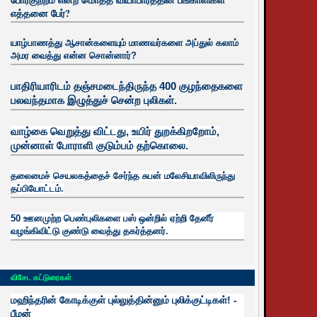
எத்தனை பேர்?
யாழ்பாணத்து ஆசான்களையும் மாணவர்களை அப்துல் கலாம்
அமர வைத்து என்ன சொன்னார்?
பாதிரியாரிடம் தஞ்சமடைந்திருந்த 400 குழந்தைகளை
பலவந்தமாக இழுத்துச் சென்ற புலிகள்.
வாழ்கை வெறுத்து விட்டது, உயிர்
துறக்கிறறோம்,
முன்னாள் போராளி குடும்பம் தற்கொலை.
தலைமைச் செயலகத்தைச் சேர்ந்த சுபன் மலேசியாவிலிருந்து
தப்பியோட்டம்.
50 ஊனமுற்ற பெண்புலிகளை பஸ் ஒன்றில் ஏற்றி தேனீர்
வழங்கிவிட்டு குண்டு வைத்து தகர்த்தனர்.
விசேட கட்டுரைகள்
மஹிந்தரின் கோடிக்குள் புல்லுத்தின்னும் புலிக்குட்டிகள்! -
பீமன்