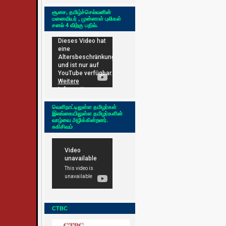
சூசை, தமிழ்ச்செல்வனின்
மனைவியர் , முன்னாள் புலிகள்
சனல் 4 விற்கு பதில்.
வெளிநாட்டிலுள்ள தமிழர்கள்
இலங்கையிலுள்ள தமிழர்களின்
வாழ்வை அழிக்கின்றனர்.
சுகிசிவம்
CTBC