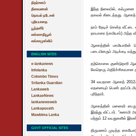
நிதர்சனம்
இந்த நிலையில், கல்முனை -
நீலாவணன்
தகவல் கிடைத்தது. ஆஸாத்
நொயல் நடேசன்
புதியபாதை
நாம் தேடிச் சென்ற வீட்டை
பூந்தளிர்
தாயாரை (மாமியார்) அந்த வீட
லங்காஈநியூஸ்
லங்காமுஸ்லிம்
ஆஸாத்தின் மாமியாரின் 
படையினரும் அடிக்கடி வந்
ENGLISH SITES
தற்கொலை குண்டுதாரி ஆஸாத
e-lankanews
வேறொரு அதிர்ச்சிகரமான தக
Infolanka
Colombo Times
34 வயதான ஆஸாத் 2012ஆம்
Srilanka Guardian
எதனையும் பெண் தரப்பிடமிர
Lankaweb
புரிந்தார்.
LankaeNews
lankanewsweb
ஆஸாத்தின் மனைவி பைறூஸா
Lankapuvath
இறந்து விட்டார். "சுனாமி
Mawbima Lanka
மற்றும் 12 வயதுகளில் இரண
GOVT OFFICIAL SITES
திருமணம் முடித்த கையோ