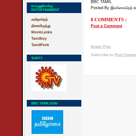
BBC TAMIL
பொழுதுபோக்கு
Posted By இலங்கைநெற்
a
ENTERTAINMENT
0 COMMENTS :
கவிதாநெற்
திரைவிருந்து
Post a Comment
MovieLanka
Tamilkey
TamilPeek
Newer Post
Subscribe to:
Post Commen
SUNTV
BBC TAMILOSAI