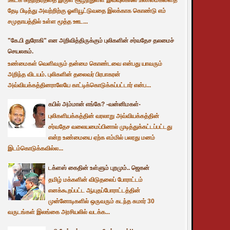
தேடி பிடித்து அவற்றிற்கு ஓளியூட்டுவதை இலக்காக கொண்டு எம்
சமுதாயத்தில் உள்ள மூத்த ஊட...
"கே.பி துரோகி" என அறிவித்திருக்கும் புலிகளின் சர்வதேச தலமைச்
செயலகம்.
உண்மைகள் வெளிவரும் தன்மை கொண்டவை என்பது யாவரும்
அறிந்த விடயம். புலிகளின் தலைவர் பிரபாகரன்
அவ்வியக்கத்தினராலேயே காட்டிக்கொடுக்கப்பட்டார் என்ப...
கபில் அம்மான் எங்கே? -வன்னிமகள்-
புலிகளியக்கத்தின் வரலாறு அவ்வியக்கத்தின்
சர்வதேச வலையமைப்பினால் முடித்துக்கட்டப்பட்டது
என்ற உண்மையை ஏற்க எம்மில் பலரது மனம்
இடம்கொடுக்கவில்ல...
டக்ளஸ் கைதின் உள்ளும் புறமும்.. ஜெகன்
தமிழ் மக்களின் விடுதலைப் போராட்டம்
எனக்கூறப்பட்ட ஆயுதப்போராட்டத்தின்
முன்னோடிகளில் ஒருவரும் கடந்த சுமார் 30
வருடங்கள் இலங்கை அரசியலில் வடக்க...