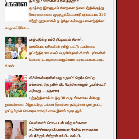
தமிழீழம் உங்களை வரவேற்குதாம்!!
ஓமந்தை இராணுவச் சோதனை நிலையத்திலிருந்து
சோதனைகளை முடித்துக்கொண்டு புறப்பட்டால் 250
மீற்றர் தூரமளவில் நடந்தோ அல்லது வாகனத்திலோ
எமது கட்டுப்பா...
யாழ்மதிக்கு கம்பி நீட்டினான் சீமான்.
புலம்பெயர் புலிகளின் தமிழ் நாட்டு நம்பிக்கை
நட்சத்திரமாக வலம் வருகின்றான் சீமான். புலிகளின்
பிரச்சார நடவடிக்கைகளுக்கான கதாநாயகனாகவும்
சீமான்...
விக்னேஸ்வரனின் மறு உருவம்! தெரிவுசெய்த
மக்களை தெருவில் விட மேற்கொள்ளும் முயற்சியா?
அல்லது ......(குணா)
யுத்தத்தினால் கடந்த 30 வருடங்களாக பல்வேறு
துன்பங்களை அனுபவித்த மக்கள் இலங்கை தமிழர்கள் ஒன்றுபட்ட
நாட்டுக்குள் கௌரவமாகவும் சகல இனங் களுடனும் ...
வெள்ளைக் கொடியுடன் வந்த மக்களை
சுட்டுக்கொன்ற பிரபாகரனை தேசிய தலைவராக
விபரிக்கும் ஸ்ரீதரன் எம்.பி.- எஸ். பி.