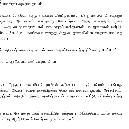
 என்கிறார் அவரின் தாயார்.
ந்தவுடன் போலீஸார் வந்து எங்களை விசாரித்தார்கள். பிறகு என்னை அழைத்துச்
ன்றை அடையாளம் காட்டுமாறு கேட்டார்கள். அந்த சடலத்தின் முகம்
ம், அது பைறூஸாதான் என்பதை உறுதிப்படுத்தினேன். பைறூஸாவின் மார்பில்
றும் சில அங்க அடையாளங்களை வைத்து, அது பைறூஸாவின் சடலம்தான் என்பதை
்றார்.
க்க ஆஸாத் மனைவியுடன் கல்முனைக்கு எப்போது வந்தார்"? என்று கேட்டோம்.
னர் வந்து போனார்கள்" என்றார் அவர்
 பிறந்தார். சுனாமியால் நாங்கள் கடுமையாக பாதிப்புற்றோம். அப்போது
க்கும். அவரை சம்மாந்துறையிலுள்ள பெண்கள் மதரஸா ஒன்றில் சேர்த்தோம்.
ருந்தார். அவரின் தந்தை மரணித்தவுடன் மதரஸாவை விட்டு, வீட்டுக்கு வந்து
யைக் கண்டாலே எனது மகள் சத்தமிட்டுக் கத்துவார். அப்படியொரு பயந்த குணம்
 விட்டு அழத் தொடங்கினார் பைறூஸாவின் தாய்.