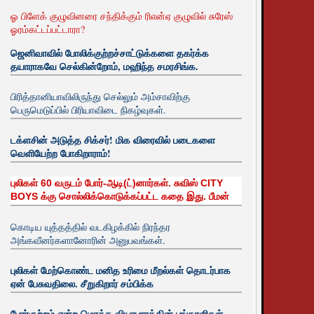
ஓ பிளேக் குழுவினரை சந்திக்கும் ரிஎன்ஏ குழுவில் சுரேஸ்
ஓரம்கட்டப்பட்டாரா?
ஜெனிவாவில் போலிக்குற்றச்சாட்டுக்களை தகர்க்க
தயாராகவே செல்கின்றோம், மஹிந்த சமரசிங்க.
பிரித்தானியாவிலிருந்து செல்லும் அம்சாவிற்கு
பெருமெடுப்பில் பிரியாவிடை நிகழ்வுகள்.
டக்ளசின் அடுத்த சிக்சர்! மிக விரைவில் படைகளை
வெளியேற்ற போகிறாராம்!
புலிகள் 60 வருடம் போர்-ஆடி(ட்)னார்கள். சுவிஸ் CITY
BOYS க்கு சொல்லிக்கொடுக்கப்பட்ட கதை இது. பீமன்
கொடிய யுத்தத்தில் வடகிழக்கில் நிரந்தர
அங்கவீனர்களானோரின் அனுபவங்கள்.
புலிகள் மேற்கொண்ட மனித உரிமை மீறல்கள் தொடர்பாக
ஏன் பேசுவதிலை. சீறுகிறார் சம்பிக்க
போர்குற்றம் என்ற மொத்த வியாபாரத்தின் பங்காளிகள்