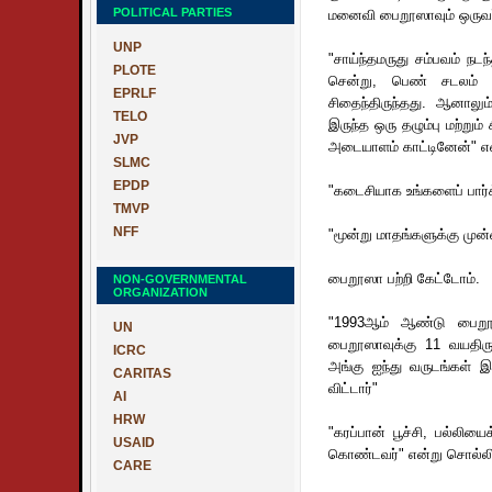
POLITICAL PARTIES
மனைவி பைறூஸாவும் ஒருவர்
UNP
"சாய்ந்தமருது சம்பவம் நட
PLOTE
சென்று, பெண் சடலம் ஒ
EPRLF
சிதைந்திருந்தது. ஆனாலு
TELO
இருந்த ஒரு தழும்பு மற்
JVP
அடையாளம் காட்டினேன்" என
SLMC
EPDP
"கடைசியாக உங்களைப் பார்
TMVP
NFF
"மூன்று மாதங்களுக்கு முன்
பைறூஸா பற்றி கேட்டோம்.
NON-GOVERNMENTAL
ORGANIZATION
"1993ஆம் ஆண்டு பைறூஸா
UN
பைறூஸாவுக்கு 11 வயதிரு
ICRC
அங்கு ஐந்து வருடங்கள் இ
CARITAS
விட்டார்"
AI
HRW
"கரப்பான் பூச்சி, பல்லி
USAID
கொண்டவர்" என்று சொல்லி
CARE