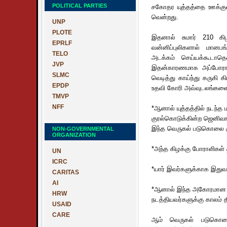
POLITICAL PARTIES
சகோதர யுத்தத்தை ஊக்குவ
வென்றது.
UNP
PLOTE
இதனால் சுமார் 210 கி
EPRLF
வன்னிப்புலிகளால் மானபங்
TELO
அடக்கம் செய்யக்கூடாதென
JVP
இதன்காரணமாக அப்போராளிக
SLMC
வெடித்து காய்ந்து கருகி 
EPDP
உதவி கோரி அவ்வுடலங்களை 
TMVP
NFF
*ஆனால் யுத்தத்தில் நடந்த
குரல்கொடுக்கின்ற ஜெனிவ
இந்த வெருகல் படுகொலை கு
NON-GOVERNMENTAL
ORGANIZATION
*அந்த கிழக்கு போராளிகள்
UN
ICRC
*யார் இவர்களுக்காக இதுவர
CARITAS
AI
*ஆனால் இந்த அகோரமான
HRW
நடத்தியவர்களுக்கு காலம் தீ
USAID
CARE
ஆம் வெருகல் படுகொலை