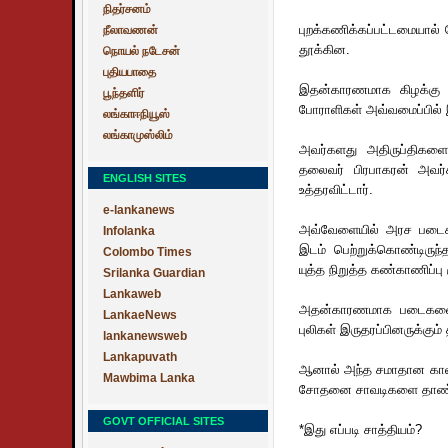
நிதர்சனம்
புறக்கணிக்கப்பட்டமையால்
நீலாவணன்
தூக்கின.
நொயல் நடேசன்
புதியபாதை
இதன்காரணமாக கிழக்கு ம
பூந்தளிர்
போராளிகள் அவ்வமைப்பில் இரு
லங்காஈநியூஸ்
லங்காமுஸ்லிம்
அவர்களது அதிருப்திகளை
தலைவர் பிரபாகரன் அவர்
ENGLISH SITES
உத்தரவிட்டார்.
e-lankanews
அவ்வேளையில் அரச படைகளுட
Infolanka
இடம் பெற்றுக்கொண்டிருந
Colombo Times
யுத்த நிறுத்த கண்காணிப்பு
Srilanka Guardian
Lankaweb
அதன்காரணமாக படைகளை 
LankaeNews
புலிகள் இருதரப்பினருக்கும
lankanewsweb
Lankapuvath
ஆனால் அந்த சமாதான காலத்த
Mawbima Lanka
சோதனை சாவடிகளை தாண்டி 
GOVT OFFICIAL SITES
*இது எப்படி சாத்தியம்?