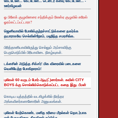
கேட்டேளே... கேட்டேளே... டென்டர் களவு கேட்டேளே... -
ஊர்கிழவன்
ஓ பிளேக் குழுவினரை சந்திக்கும் ரிஎன்ஏ குழுவில் சுரேஸ்
ஓரம்கட்டப்பட்டாரா?
ஜெனிவாவில் போலிக்குற்றச்சாட்டுக்களை தகர்க்க
தயாராகவே செல்கின்றோம், மஹிந்த சமரசிங்க.
பிரித்தானியாவிலிருந்து செல்லும் அம்சாவிற்கு
பெருமெடுப்பில் பிரியாவிடை நிகழ்வுகள்.
டக்ளசின் அடுத்த சிக்சர்! மிக விரைவில் படைகளை
வெளியேற்ற போகிறாராம்!
புலிகள் 60 வருடம் போர்-ஆடி(ட்)னார்கள். சுவிஸ் CITY
BOYS க்கு சொல்லிக்கொடுக்கப்பட்ட கதை இது. பீமன்
கொடிய யுத்தத்தில் வடகிழக்கில் நிரந்தர
அங்கவீனர்களானோரின் அனுபவங்கள்.
புலிகள் மேற்கொண்ட மனித உரிமை மீறல்கள் தொடர்பாக
ஏன் பேசுவதிலை. சீறுகிறார் சம்பிக்க