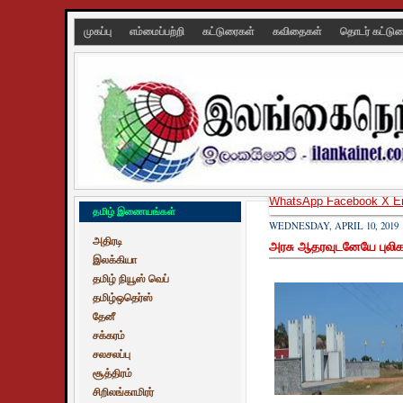
முகப்பு
எம்மைப்பற்றி
கட்டுரைகள்
கவிதைகள்
தொடர் கட்டு
WhatsApp
Facebook
X
E
தமிழ் இணையங்கள்
WEDNESDAY, APRIL 10, 2019
அதிரடி
அரசு ஆதரவுடனேயே புலிக
இலக்கியா
தமிழ் நியூஸ் வெப்
தமிழ்ஒதெர்ஸ்
தேனீ
சக்கரம்
சலசலப்பு
சூத்திரம்
சிறிலங்காமிரர்