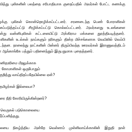
ித்து புலிகளின் பலத்தை சரிபாதியாக குறைப்பதில் அவர்கள் போட்ட கணக்கு
ழக்கு புலிகள் கொன்றொழிக்கப்பட்டனர். சரணடைந்த பெண் போராளிகள்
கப்படுத்தப்பட்டு சீரழிக்கப்பட்டு கொல்லப்பட்டனர். அவர்களது உடலங்களை
்று வன்னிபுலிகள் கட்டளையிட்டு அக்கிராம மக்களை துரத்தியடித்தனர்.
ளின் உடல்கள் நாய்களும் நரிகளும் தின்ற மிச்சங்களாக வெயிலில் வெம்பி
கிடந்தன. நாலைந்து நாட்களின் பின்னர் திரும்பிவந்த ஊரவர்கள் இராணுவத்திடம்
ஆங்காங்கே பத்தும் பதினைந்தும் இருபதுமாக புதைத்தனர்.
 மனிதஉரிமை மீறலுக்காக
ா கோமாளிகள் ஒருபோதும்
றித்து வாய்திறப்பதேயில்லை ஏன்?
 தமிழர்கள் இல்லையா?
ை நீதி கோரியிருக்கின்றனர்?
 வெருகல் படுகொலையை
ர்ப்பளித்தது.
யை நிகழ்த்திய அன்றே வெள்ளாம் முள்ளிவாய்க்காலின் இறுதி நாள்