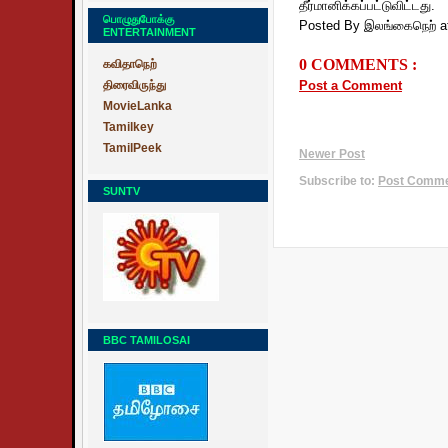
தீர்மானிக்கப்பட்டுவிட்டது.
பொழுதுபோக்கு
Posted By இலங்கைநெற்
a
ENTERTAINMENT
0 COMMENTS :
கவிதாநெற்
திரைவிருந்து
Post a Comment
MovieLanka
Tamilkey
TamilPeek
Newer Post
Subscribe to:
Post Commen
SUNTV
BBC TAMILOSAI