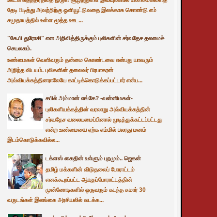
தேடி பிடித்து அவற்றிற்கு ஓளியூட்டுவதை இலக்காக கொண்டு எம்
சமுதாயத்தில் உள்ள மூத்த ஊட...
"கே.பி துரோகி" என அறிவித்திருக்கும் புலிகளின் சர்வதேச தலமைச்
செயலகம்.
உண்மைகள் வெளிவரும் தன்மை கொண்டவை என்பது யாவரும்
அறிந்த விடயம். புலிகளின் தலைவர் பிரபாகரன்
அவ்வியக்கத்தினராலேயே காட்டிக்கொடுக்கப்பட்டார் என்ப...
கபில் அம்மான் எங்கே? -வன்னிமகள்-
புலிகளியக்கத்தின் வரலாறு அவ்வியக்கத்தின்
சர்வதேச வலையமைப்பினால் முடித்துக்கட்டப்பட்டது
என்ற உண்மையை ஏற்க எம்மில் பலரது மனம்
இடம்கொடுக்கவில்ல...
டக்ளஸ் கைதின் உள்ளும் புறமும்.. ஜெகன்
தமிழ் மக்களின் விடுதலைப் போராட்டம்
எனக்கூறப்பட்ட ஆயுதப்போராட்டத்தின்
முன்னோடிகளில் ஒருவரும் கடந்த சுமார் 30
வருடங்கள் இலங்கை அரசியலில் வடக்க...