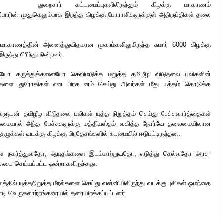
துறைசார் கட்டமைப்புகளிலிருந்தும் கிழக்கு மாகாணம்
 போரின் முதுகெலும்பாக இருந்த கிழக்கு போராளிகளுக்குள்
அதிருப்திகள் தலை
ாகாணத்தின் அனைத்துவிதமான முகாம்களிலுமிருந்த சுமார் 6000 கிழக்கு
ந்து பிரிந்து நின்றனர்.
யோ கருத்துக்களையோ செவிமடுக்க மறுத்த தமிழீழ விடுதலை புலிகளின்
களை துரோகிகள் என பிரகடனம் செய்து அவர்கள் மீது யுத்தம் தொடுக்க
ன் தமிழீழ விடுதலை புலிகள் யுத்த நிறுத்தம் செய்து பேச்சுவார்த்தைகள்
்தமையால் அந்த பேச்சுகளுக்கு மத்தியஸ்தம் வகித்த நோர்வே தலைமையிலான
 குழுக்கள் வடக்கு கிழக்கு பிரதேசங்களில் கடமையில் ஈடுபட்டிருந்தன.
நகர்த்துவதோ, ஆயுதங்களை இடம்மாற்றுவதோ, எடுத்து செல்வதோ அரச-
் தடை செய்யப்பட்ட ஒன்றாகவிருந்தது.
ில் யுத்தநிறுத்த மீறல்களை செய்து வன்னியிலிருந்து வடக்கு புலிகள் ஓமந்தை
வெருகலாற்றங்கரையில் தரையிறக்கப்பட்டனர்.