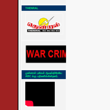
THENRAL
முன்னாள் புலிகள் ஆவுஸ்திரேலிய
ABC க்கு பதிலளிக்கின்றனர்.