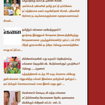
யாழ்மதிக்கு கம்பி நீட்டினான் சீமான்.
புலம்பெயர் புலிகளின் தமிழ் நாட்டு நம்பிக்கை
நட்சத்திரமாக வலம் வருகின்றான் சீமான். புலிகளின்
பிரச்சார நடவடிக்கைகளுக்கான கதாநாயகனாகவும்
சீமான்...
தமிழீழம் உங்களை வரவேற்குதாம்!!
ஓமந்தை இராணுவச் சோதனை நிலையத்திலிருந்து
சோதனைகளை முடித்துக்கொண்டு புறப்பட்டால் 250
மீற்றர் தூரமளவில் நடந்தோ அல்லது வாகனத்திலோ
எமது கட்டுப்பா...
விக்னேஸ்வரனின் மறு உருவம்! தெரிவுசெய்த
மக்களை தெருவில் விட மேற்கொள்ளும் முயற்சியா?
அல்லது ......(குணா)
யுத்தத்தினால் கடந்த 30 வருடங்களாக பல்வேறு
துன்பங்களை அனுபவித்த மக்கள் இலங்கை தமிழர்கள் ஒன்றுபட்ட
நாட்டுக்குள் கௌரவமாகவும் சகல இனங் களுடனும் ...
வெள்ளைக் கொடியுடன் வந்த மக்களை
சுட்டுக்கொன்ற பிரபாகரனை தேசிய தலைவராக
விபரிக்கும் ஸ்ரீதரன் எம்.பி.- எஸ். பி.