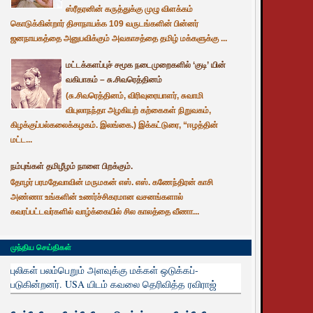
ஸ்ரீதரனின் கருத்துக்கு முழு விளக்கம்
கொடுக்கின்றார் திசாநாயக்க 109 வருடங்களின் பின்னர்
ஜனநாயகத்தை அனுபவிக்கும் அவகாசத்தை தமிழ் மக்களுக்கு ...
மட்டக்களப்புச் சமூக நடைமுறைகளில் ‘குடி’ யின்
வகிபாகம் – சு.சிவரெத்தினம்
(சு.சிவரெத்தினம், விரிவுரையாளர், சுவாமி
விபுலாநந்தா அழகியற் கற்கைகள் நிறுவகம்,
கிழக்குப்பல்கலைக்கழகம். இலங்கை.) இக்கட்டுரை, “ஈழத்தின்
மட்ட...
நம்புங்கள் தமிழீழம் நாளை பிறக்கும்.
தோழர் பரமதேவாவின் மருமகன் எஸ். எஸ். கணேந்திரன் காசி
அண்ணா உங்களின் உணர்ச்சிகரமான வசனங்களால்
கவரப்பட்டவர்களில் வாழ்க்கையில் சில காலத்தை வீணா...
முந்திய செய்திகள்
புலிகள் பலம்பெறும் அளவுக்கு மக்கள் ஒடுக்கப்-
படுகின்றனர். USA யிடம் கவலை தெரிவித்த ரவிராஜ்