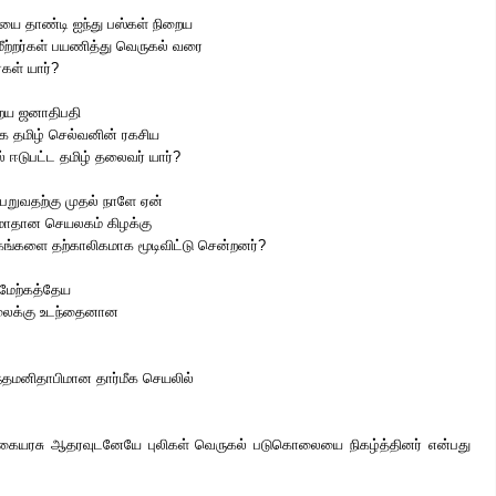
ை தாண்டி ஐந்து பஸ்கள் நிறைய
ற்றர்கள் பயணித்து வெருகல் வரை
கள் யார்?
றைய ஜனாதிபதி
காக தமிழ் செல்வனின் ரகசிய
் ஈடுபட்ட தமிழ் தலைவர் யார்?
ெறுவதற்கு முதல் நாளே ஏன்
ாதான செயலகம் கிழக்கு
்களை தற்காலிகமாக மூடிவிட்டு சென்றனர்?
மேற்கத்தேய
லைக்கு உடந்தைனான
்தமனிதாபிமான தார்மீக செயலில்
ையரசு ஆதரவுடனேயே புலிகள் வெருகல் படுகொலையை நிகழ்த்தினர் என்பது