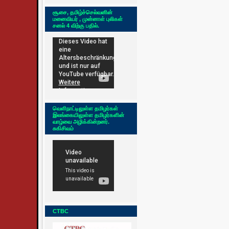
சூசை, தமிழ்ச்செல்வனின்
மனைவியர் , முன்னாள் புலிகள்
சனல் 4 விற்கு பதில்.
வெளிநாட்டிலுள்ள தமிழர்கள்
இலங்கையிலுள்ள தமிழர்களின்
வாழ்வை அழிக்கின்றனர்.
சுகிசிவம்
CTBC