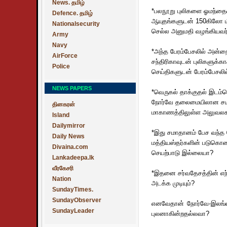
News. தமிழ்
*பலநூறு புலிகளை ஓமந்தைய
Defence. தமிழ்
ஆயுதங்களுடன் 150கிலோ மீ
Nationalsecurity
செல்ல அனுமதி வழங்கியவர்
Army
Navy
*அந்த பேரம்பேசலில் அன்
AirForce
சந்திரிகாவுடன் புலிகளுக்
Police
செய்திகளுடன் பேரம்பேசலில
NEWS PAPERS
*வெருகல் தாக்குதல் இடம்ப
நோர்வே தலைமையிலான சம
தினகரன்
மாகாணத்திலுள்ள அலுவலகங
Island
Dailymirror
*இது சமாதானம் பேச வந்த 
Daily News
மத்தியஸ்தர்களின் படுகொ
Divaina.com
செயற்பாடு இல்லையா?
Lankadeepa.lk
வீரகேசரி
*இதனை சர்வதேசத்தின் எந
Nation
அடக்க முடியும்?
SundayTimes.
SundayObserver
எனவேதான் நோர்வே-இலங்க
SundayLeader
புலனாகின்றதல்லவா?