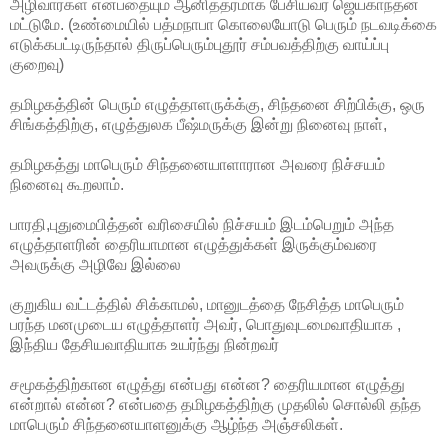
அழிவார்கள் என்பதையும் ஆனித்தரமாக பேசியவர் ஜெயகாந்தன்
மட்டுமே. (உண்மையில் பத்மநாபா கொலையோடு பெரும் நடவடிக்கை
எடுக்கபட்டிருந்தால் திருப்பெரும்புதூர் சம்பவத்திற்கு வாய்ப்பு
குறைவு)
தமிழகத்தின் பெரும் எழுத்தாளருக்க்கு, சிந்தனை சிற்பிக்கு, ஒரு
சிங்கத்திற்கு, எழுத்துலக பீஷ்மருக்கு இன்று நினைவு நாள்,
தமிழகத்து மாபெரும் சிந்தனையாளாரான அவரை நிச்சயம்
நினைவு கூறலாம்.
பாரதி,புதுமைபித்தன் வரிசையில் நிச்சயம் இடம்பெறும் அந்த
எழுத்தாளரின் தைரியாமான எழுத்துக்கள் இருக்கும்வரை
அவருக்கு அழிவே இல்லை
குறுகிய வட்டத்தில் சிக்காமல், மானுடத்தை நேசித்த மாபெரும்
பரந்த மனமுடைய எழுத்தாளர் அவர், பொதுவுடமைவாதியாக ,
இந்திய தேசியவாதியாக உயர்ந்து நின்றவர்
சமூகத்திற்கான எழுத்து என்பது என்ன? தைரியமான எழுத்து
என்றால் என்ன? என்பதை தமிழகத்திற்கு முதலில் சொல்லி தந்த
மாபெரும் சிந்தனையாளனுக்கு ஆழ்ந்த அஞ்சலிகள்.