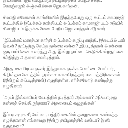
இவ்வளவிற்கும் எம்.ஜி.ஆர் தமிழகத்தின் பெரும் சக்தி,
கொஞ்சமும் அஞ்சவில்லை ஜெயகாந்தன்.
சிவாஜி கணேசன் காங்கிரஸில் இருந்தபோது ஒரு கூட்டம் காமராஜர்
கூட்டத்தில் இப்பக்கம் காந்திபடம் அப்பக்கம் காமராஜர் படம் நடுவில்
சிவாஜிபடம் இருக்க மேடையேறிய ஜெயகாந்தன் சீறினார்
"இப்பக்கம் மகாத்மா காந்தி அப்பக்கம் கருப்பு காந்தி, இடையில் யார்
இவன்? நாட்டிற்கு செய்த நன்மை என்ன? இப்படித்தான் அண்ணா
ஒரு பாம்பினை வளர்த்து அது இன்று நாட்டை கெடுக்கின்றது" என
கர்ஜித்து அதனை கண்டித்தார்.
அந்த மகா பிரபல நடிகர் இந்துவாக நடிக்க மொட்டை போட்டார்,
கிறிஸ்தவ வேடத்தில் நடிக்க உபவாசமிருந்தார் என பத்திரிகைகள்
(இன்றும் அப்படித்தான்) எழுதிதள்ள, எரிச்சலோடு கண்டித்து
எழுதினார்
"அவர் இஸ்லாமியர் வேடத்தில் நடித்தார் அல்லவா? அப்பொழுது
சுன்னத் செய்திருந்தாரா? அதனையும் எழுதுங்கள்"
இப்படி சமூக சீர்கேட்டை, பத்திரிகையின் தவறுகளை கண்டித்த
எழுத்தாளன் எங்காவது இன்று தமிழகத்தில் உண்டா? இனி
வருவானா?