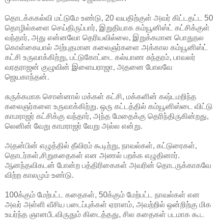
தொடக்ககல்வி மட்டுமே உண்டு, 20 வயதிற்குள் அவர் கிட்டதட்ட 50
தொழில்களை
செய்திருப்பார், இறுதியாக கம்யூனிஸ்ட் கட்சிக்குள்
வந்தார், அது என்னவோ தெரியவில்லை, இறுக்கமான பொதுநல
கொள்கையால் அற்புதமான கலைஞர்களை அக்கால கம்யூனிஸ்ட்
கட்சி உருவாக்கிற்று, பட்டுகோட்டை கல்யாண சுந்தரம், பாவலர்
வரதராஜன் குழுவின் இளையராஜா, அதனை போலவே
ஜெயகாந்தன்.
சுருக்கமாக சொன்னால் மக்கள் கட்சி, மக்களின் கஷ்டமறிந்த
கலைஞர்களை உருவாக்கிற்று. ஒரு கட்டத்தில் கம்யூனிஸ்டை விட்டு
காமராஜர் கட்சிக்கு வந்தார், அந்த மேதைக்கு தெரிந்திருகின்றது,
லெனின் வேறு காமராஜர் வேறு அல்ல என்று.
அதன்பின் எழுத்தில் தீவிரம் கூடிற்று, நாவல்கள், கட்டுரைகள்,
தொடர்கள்,சிறுகதைகள் என அணல் பறக்க எழுதினார்.
ஆனந்தவிகடன் போன்ற பத்திரிகைகள் அவரின் தொடருக்காகவே
விற்ற காலமும் உண்டு.
100க்கும் மேற்பட்ட கதைகள், 50க்கும் மேற்பட்ட நாவல்கள் என
அவர் அள்ளி வீசிய படைப்புக்கள் ஏராளம், அவற்றில் ஒன்றிற்கு மிக
உயர்ந்த ஞானபீடவிருதும் கிடைத்தது, சில கதைகள் படமாக கூட