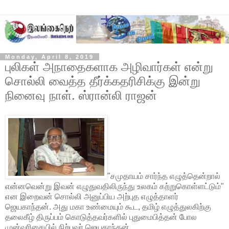
Monday, April 8, 2019
புலிகள் அநாதைகளாக அழிவார்கள் என்று
சொல்லி வைத்த தீர்க்கதரிசிக்கு இன்று
நினைவு நாள். ஸ்ரான்லி ராஜன்
"சமுதாயம் சார்ந்த எழுத்தென்றால்
என்னவென்று இவன் எழுதுவதிலிருந்து உலகம் கற்றுகொள்ளட்டும்"
என இறைவன் சொல்லி அனுப்பிய அற்புத எழுத்தாளர்
ஜெயகாந்தன். அது மகா உண்மையும் கூட, தமிழ் எழுத்துலகிற்கு
தலைகீழ் திருப்பம் கொடுத்தவர்களில் புதுமைபித்தன் போல
முன்வரிசையில் நிற்பவர் ஜெயகாந்தன்.