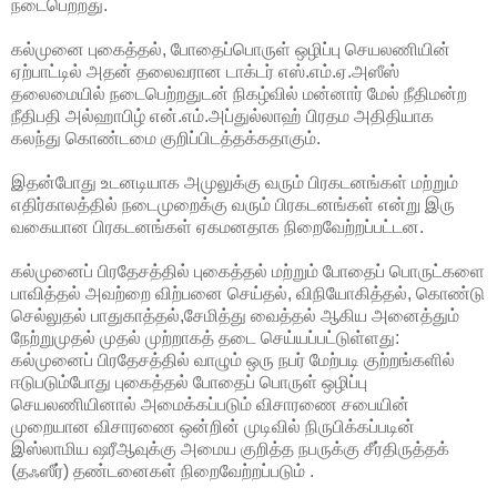
நடைபெற்றது.
கல்முனை புகைத்தல், போதைப்பொருள் ஒழிப்பு செயலணியின்
ஏற்பாட்டில் அதன் தலைவரான டாக்டர் எஸ்.எம்.ஏ.அஸீஸ்
தலைமையில் நடைபெற்றதுடன் நிகழ்வில் மன்னார் மேல் நீதிமன்ற
நீதிபதி அல்ஹாபிழ் என்.எம்.அப்துல்லாஹ் பிரதம அதிதியாக
கலந்து கொண்டமை குறிப்பிடத்தக்கதாகும்.
இதன்போது உடனடியாக அமுலுக்கு வரும் பிரகடனங்கள் மற்றும்
எதிர்காலத்தில் நடைமுறைக்கு வரும் பிரகடனங்கள் என்று இரு
வகையான பிரகடனங்கள் ஏகமனதாக நிறைவேற்றப்பட்டன.
கல்முனைப் பிரதேசத்தில் புகைத்தல் மற்றும் போதைப் பொருட்களை
பாவித்தல் அவற்றை விற்பனை செய்தல், விநியோகித்தல், கொண்டு
செல்லுதல் பாதுகாத்தல்,சேமித்து வைத்தல் ஆகிய அனைத்தும்
நேற்றுமுதல் முதல் முற்றாகத் தடை செய்யப்பட்டுள்ளது:
கல்முனைப் பிரதேசத்தில் வாழும் ஒரு நபர் மேற்படி குற்றங்களில்
ஈடுபடும்போது புகைத்தல் போதைப் பொருள் ஒழிப்பு
செயலணியினால் அமைக்கப்படும் விசாரணை சபையின்
முறையான விசாரணை ஒன்றின் முடிவில் நிருபிக்கப்படின்
இஸ்லாமிய ஷரீஆவுக்கு அமைய குறித்த நபருக்கு சீர்திருத்தக்
(தஃஸீர்) தண்டனைகள் நிறைவேற்றப்படும் .