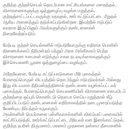
குறித்த குற்றச்செயல் தொடர்பான சாட்சியங்களை மறைத்தல்,
விசாரணைகளுக்கு ஒத்துழைப்பு வழங்க மறுத்தல்,
குற்றஞ்சாட்டப்பட்டவருக்கு உதவுதல், ஊர் கட்டுப்பாட்டை மீறுதல்
ஆகிய அனைத்தும் தடுக்கப்படுகின்றன. இவற்றில் ஈடுபடும்
எவராக இருப்பினும் அவர்களுக்கும் தண்டனைகள்
நிறைவேற்றப்படும்.
மேற்படி குற்றச் செயல்களில் ஈடுபடுவோருக்கு எதிராக பொலிஸ்
திணைக்களம் நீதிமன்றம் மற்றும் அரசு அங்கீகாரம் பெற்ற
விசாரணை சபைகள் எடுக்கும் சகல நடவடிக்கைகளுக்கும்
இச்செயலணி பூரண ஒத்துழைப்பை வழங்கும்.
அதேவேளை, மேற்படி கட்டுப்பாடுகளை மீறி புகைத்தல்
போதைப்பொருள் விடயத்தில் தொடர்ந்தும் ஈடுபடுவர்கள் அல்லது
இது விடயமாக நீதிமன்றத்தினால் தண்டணை வழங்கப்பட்டவர்
புகைத்தல், போதைப்பொருள் செயலணியின் விசாரணை சபையிடம்
குற்றத்தை ஒப்புக் கொண்டடு தௌபா செய்ய மறுத்தால் கீழ்
குறிப்பிடப்படும் தண்டனைகள் எதிர்காலத்தில் நடைமுறைப்படுத்த
வேண்டிய நிர்பந்தம் உருவாகும்.
அவர்களின் பெயர்களை பள்ளிவாசல்களின் விளம்பரப் பலகையில்
காட்சிப்படுத்தி, ஊர்க்கட்டுப்பாட்டை மீறியவர் என இனங்காட்டுதல்,
குறித்த நபரின் திருமணம், மரணம் முதலான நன்மை தீமைகளில்