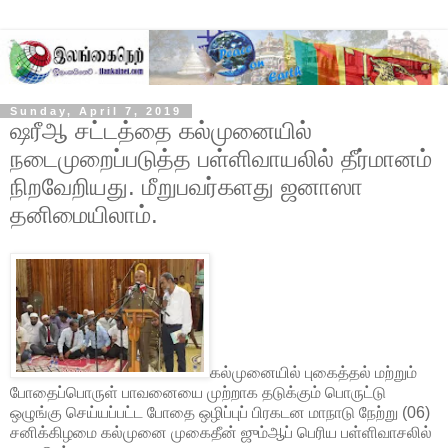
Sunday, April 7, 2019
ஷரீஆ சட்டத்தை கல்முனையில்
நடைமுறைப்படுத்த பள்ளிவாயலில் தீர்மானம்
நிறவேறியது. மீறுபவர்களது ஜனாஸா
தனிமையிலாம்.
கல்முனையில் புகைத்தல் மற்றும்
போதைப்பொருள் பாவனையை முற்றாக தடுக்கும் பொருட்டு
ஒழுங்கு செய்யப்பட்ட போதை ஒழிப்புப் பிரகடன மாநாடு நேற்று (06)
சனிக்கிழமை கல்முனை முகைதீன் ஜும்ஆப் பெரிய பள்ளிவாசலில்