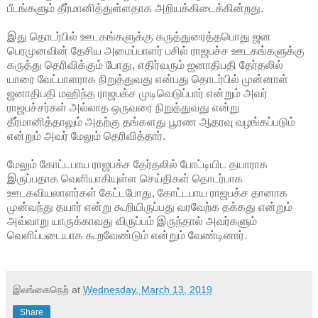
பீடங்களும் தீர்மானித்துள்ளதாக அறியக்கிடைக்கின்றது.
இது தொடர்பில் ஊடகங்களுக்கு கருத்துரைத்த
பொது ஜன
பெரமுனவின் தேசிய அமைப்பாளர் பசில் ராஜபச்ச ஊடகங்களுக்கு
கருத்து தெரிவிக்கும் போது, எதிர்வரும் ஜனாதிபதி தேர்தலில்
யாரை வேட்பாளராக நிறுத்துவது என்பது தொடர்பில் முன்னாள்
ஜனாதிபதி மஹிந்த ராஜபக்ச முடிவெடுப்பார் என்றும் அவர்
ராஜபச்சர்கள் அல்லாத ஒருவரை நிறுத்துவது என்று
தீர்மானித்தாலும் அதற்கு தங்களது பூரண ஆதரவு வழங்கப்படும்
என்றும் அவர் மேலும் தெரிவித்தார்.
மேலும் கோட்டபாய ராஜபக்ச தேர்தலில் போட்டியிட தயாராக
இருப்பதாக வெளியாகியுள்ள செய்திகள் தொடர்பாக
ஊடகவியலாளர்கள் கேட்டபோது, கோட்டபாய ராஜபக்ச தானாக
முன்வந்து தயார் என்று கூறியிருப்பது வரவேற்க தக்கது என்றும்
அவ்வாறு யாருக்காவது விருப்பம் இருந்தால் அவர்களும்
வெளிப்படையாக கூறவேண்டும் என்றும் வேண்டினார்.
இலங்கைநெற்
at
Wednesday, March 13, 2019
Share