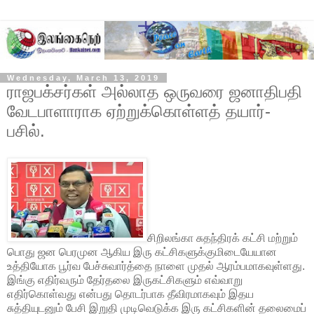
Wednesday, March 13, 2019
ராஜபக்சர்கள் அல்லாத ஒருவரை ஜனாதிபதி
வேடபாளாராக ஏற்றுக்கொள்ளத் தயார்-
பசில்.
சிறிலங்கா சுதந்திரக் கட்சி மற்றும்
பொது ஜன பெரமுன ஆகிய இரு கட்சிகளுக்குமிடையேயான
உத்தியோக பூர்வ பேச்சுவார்த்தை நாளை முதல் ஆரம்பமாகவுள்ளது.
இங்கு எதிர்வரும் தேர்தலை இருகட்சிகளும் எவ்வாறு
எதிர்கொள்வது என்பது தொடர்பாக தீவிரமாகவும் இதய
சுத்தியுடனும் பேசி இறுதி முடிவெடுக்க இரு கட்சிகளின் தலைமைப்