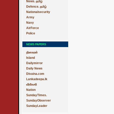
News. தமிழ்
Defence. தமிழ்
Nationalsecurity
Army
Navy
AirForce
Police
NEWS PAPERS
தினகரன்
Island
Dailymirror
Daily News
Divaina.com
Lankadeepa.lk
வீரகேசரி
Nation
SundayTimes.
SundayObserver
SundayLeader