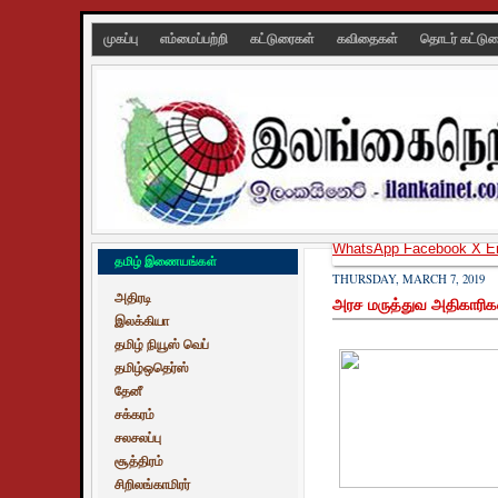
முகப்பு
எம்மைப்பற்றி
கட்டுரைகள்
கவிதைகள்
தொடர் கட்டு
WhatsApp
Facebook
X
E
தமிழ் இணையங்கள்
THURSDAY, MARCH 7, 2019
அதிரடி
அரச மருத்துவ அதிகாரிகள்
இலக்கியா
தமிழ் நியூஸ் வெப்
தமிழ்ஒதெர்ஸ்
தேனீ
சக்கரம்
சலசலப்பு
சூத்திரம்
சிறிலங்காமிரர்