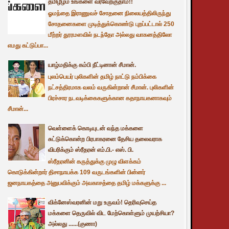
தமிழீழம் உங்களை வரவேற்குதாம்!!
ஓமந்தை இராணுவச் சோதனை நிலையத்திலிருந்து
சோதனைகளை முடித்துக்கொண்டு புறப்பட்டால் 250
மீற்றர் தூரமளவில் நடந்தோ அல்லது வாகனத்திலோ
எமது கட்டுப்பா...
யாழ்மதிக்கு கம்பி நீட்டினான் சீமான்.
புலம்பெயர் புலிகளின் தமிழ் நாட்டு நம்பிக்கை
நட்சத்திரமாக வலம் வருகின்றான் சீமான். புலிகளின்
பிரச்சார நடவடிக்கைகளுக்கான கதாநாயகனாகவும்
சீமான்...
வெள்ளைக் கொடியுடன் வந்த மக்களை
சுட்டுக்கொன்ற பிரபாகரனை தேசிய தலைவராக
விபரிக்கும் ஸ்ரீதரன் எம்.பி.- எஸ். பி.
ஸ்ரீதரனின் கருத்துக்கு முழு விளக்கம்
கொடுக்கின்றார் திசாநாயக்க 109 வருடங்களின் பின்னர்
ஜனநாயகத்தை அனுபவிக்கும் அவகாசத்தை தமிழ் மக்களுக்கு ...
விக்னேஸ்வரனின் மறு உருவம்! தெரிவுசெய்த
மக்களை தெருவில் விட மேற்கொள்ளும் முயற்சியா?
அல்லது ......(குணா)