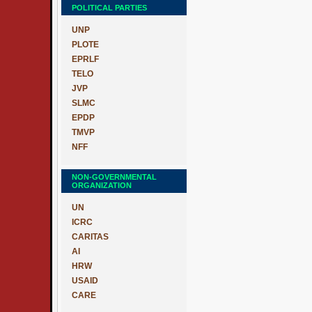
POLITICAL PARTIES
UNP
PLOTE
EPRLF
TELO
JVP
SLMC
EPDP
TMVP
NFF
NON-GOVERNMENTAL
ORGANIZATION
UN
ICRC
CARITAS
AI
HRW
USAID
CARE