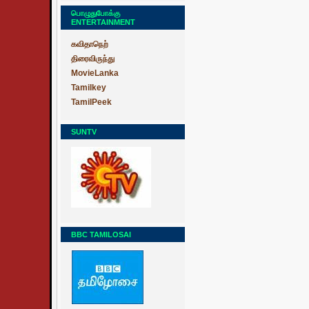
பொழுதுபோக்கு
ENTERTAINMENT
கவிதாநெற்
திரைவிருந்து
MovieLanka
Tamilkey
TamilPeek
SUNTV
BBC TAMILOSAI