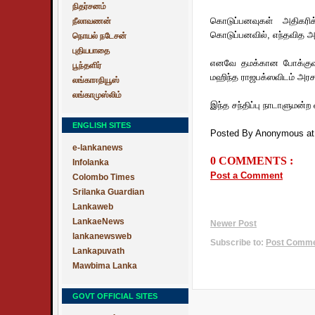
நிதர்சனம்
கொடுப்பனவுகள் அதிகரிக
நீலாவணன்
கொடுப்பனவில், எந்தவித அத
நொயல் நடேசன்
புதியபாதை
எனவே தமக்கான போக்குவர
பூந்தளிர்
மஹிந்த ராஜபக்ஸவிடம் அரச
லங்காஈநியூஸ்
லங்காமுஸ்லிம்
இந்த சந்திப்பு நாடாளுமன்
ENGLISH SITES
Posted By Anonymous
a
e-lankanews
0 COMMENTS :
Infolanka
Post a Comment
Colombo Times
Srilanka Guardian
Lankaweb
LankaeNews
Newer Post
lankanewsweb
Subscribe to:
Post Commen
Lankapuvath
Mawbima Lanka
GOVT OFFICIAL SITES