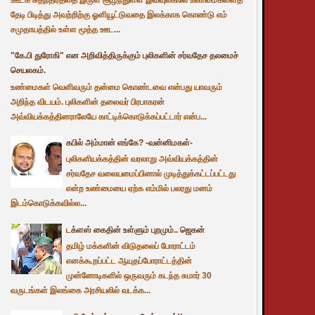
தேடி பிடித்து அவற்றிற்கு ஓளியூட்டுவதை இலக்காக கொண்டு எம்
சமுதாயத்தில் உள்ள மூத்த ஊட...
"கே.பி துரோகி" என அறிவித்திருக்கும் புலிகளின் சர்வதேச தலமைச்
செயலகம்.
உண்மைகள் வெளிவரும் தன்மை கொண்டவை என்பது யாவரும்
அறிந்த விடயம். புலிகளின் தலைவர் பிரபாகரன்
அவ்வியக்கத்தினராலேயே காட்டிக்கொடுக்கப்பட்டார் என்ப...
கபில் அம்மான் எங்கே? -வன்னிமகள்-
புலிகளியக்கத்தின் வரலாறு அவ்வியக்கத்தின்
சர்வதேச வலையமைப்பினால் முடித்துக்கட்டப்பட்டது
என்ற உண்மையை ஏற்க எம்மில் பலரது மனம்
இடம்கொடுக்கவில்ல...
டக்ளஸ் கைதின் உள்ளும் புறமும்.. ஜெகன்
தமிழ் மக்களின் விடுதலைப் போராட்டம்
எனக்கூறப்பட்ட ஆயுதப்போராட்டத்தின்
முன்னோடிகளில் ஒருவரும் கடந்த சுமார் 30
வருடங்கள் இலங்கை அரசியலில் வடக்க...