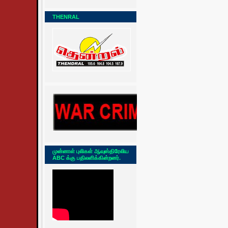
THENRAL
முன்னாள் புலிகள் ஆவுஸ்திரேலிய
ABC க்கு பதிலளிக்கின்றனர்.