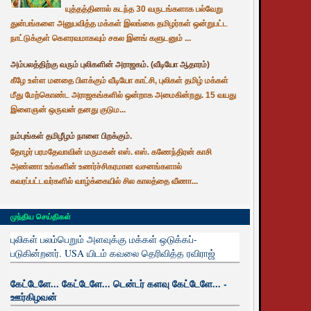
யுத்தத்தினால் கடந்த 30 வருடங்களாக பல்வேறு
துன்பங்களை அனுபவித்த மக்கள் இலங்கை தமிழர்கள் ஒன்றுபட்ட
நாட்டுக்குள் கௌரவமாகவும் சகல இனங் களுடனும் ...
அம்பலத்திற்கு வரும் புலிகளின் அராஜகம். (வீடியோ ஆதாரம்)
கீழே உள்ள மனதை பிளக்கும் வீடியோ காட்சி, புலிகள் தமிழ் மக்கள்
மீது மேற்கொண்ட அராஜகங்களில் ஒன்றாக அமைகின்றது. 15 வயது
இளைஞன் ஒருவன் தனது குடும...
நம்புங்கள் தமிழீழம் நாளை பிறக்கும்.
தோழர் பரமதேவாவின் மருமகன் எஸ். எஸ். கணேந்திரன் காசி
அண்ணா உங்களின் உணர்ச்சிகரமான வசனங்களால்
கவரப்பட்டவர்களில் வாழ்க்கையில் சில காலத்தை வீணா...
முந்திய செய்திகள்
புலிகள் பலம்பெறும் அளவுக்கு மக்கள் ஒடுக்கப்-
படுகின்றனர். USA யிடம் கவலை தெரிவித்த ரவிராஜ்
கேட்டேளே... கேட்டேளே... டென்டர் களவு கேட்டேளே... -
ஊர்கிழவன்