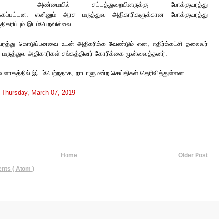
அண்மையில்
சட்டத்துறையினருக்கு போக்குவரத்து
்கப்பட்டன. எனினும் அரச மருத்துவ அதிகாரிகளுக்கான போக்குவரத்து
ிகரிப்பும் இடம்பெறவில்லை.
த்து கொடுப்பனவை உடன் அதிகரிக்க வேண்டும் என, எதிர்க்கட்சி தலைவர்
 மருத்துவ அதிகாரிகள் சங்கத்தினர் கோரிக்கை முன்வைத்தனர்.
ற வளாகத்தில் இடம்பெற்றதாக, நாடாளுமன்ற செய்திகள் தெரிவித்துள்ளன.
t
Thursday, March 07, 2019
Home
Older Post
ts ( Atom )