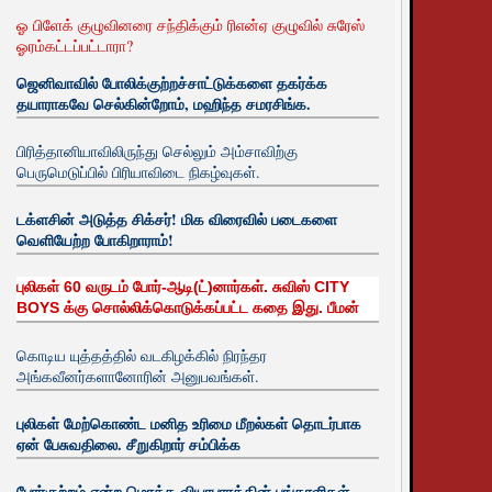
ஓ பிளேக் குழுவினரை சந்திக்கும் ரிஎன்ஏ குழுவில் சுரேஸ்
ஓரம்கட்டப்பட்டாரா?
ஜெனிவாவில் போலிக்குற்றச்சாட்டுக்களை தகர்க்க
தயாராகவே செல்கின்றோம், மஹிந்த சமரசிங்க.
பிரித்தானியாவிலிருந்து செல்லும் அம்சாவிற்கு
பெருமெடுப்பில் பிரியாவிடை நிகழ்வுகள்.
டக்ளசின் அடுத்த சிக்சர்! மிக விரைவில் படைகளை
வெளியேற்ற போகிறாராம்!
புலிகள் 60 வருடம் போர்-ஆடி(ட்)னார்கள். சுவிஸ் CITY
BOYS க்கு சொல்லிக்கொடுக்கப்பட்ட கதை இது. பீமன்
கொடிய யுத்தத்தில் வடகிழக்கில் நிரந்தர
அங்கவீனர்களானோரின் அனுபவங்கள்.
புலிகள் மேற்கொண்ட மனித உரிமை மீறல்கள் தொடர்பாக
ஏன் பேசுவதிலை. சீறுகிறார் சம்பிக்க
போர்குற்றம் என்ற மொத்த வியாபாரத்தின் பங்காளிகள்