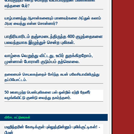
எத்தனை பேர்?
யாழ்பாணத்து ஆசான்களையும் மாணவர்களை அப்துல் கலாம்
அமர வைத்து என்ன சொன்னார்?
பாதிரியாரிடம் தஞ்சமடைந்திருந்த 400 குழந்தைகளை
பலவந்தமாக இழுத்துச் சென்ற புலிகள்.
வாழ்கை வெறுத்து விட்டது, உயிர்
துறக்கிறறோம்,
முன்னாள் போராளி குடும்பம் தற்கொலை.
தலைமைச் செயலகத்தைச் சேர்ந்த சுபன் மலேசியாவிலிருந்து
தப்பியோட்டம்.
50 ஊனமுற்ற பெண்புலிகளை பஸ் ஒன்றில் ஏற்றி தேனீர்
வழங்கிவிட்டு குண்டு வைத்து தகர்த்தனர்.
விசேட கட்டுரைகள்
மஹிந்தரின் கோடிக்குள் புல்லுத்தின்னும் புலிக்குட்டிகள்! -
பீமன்