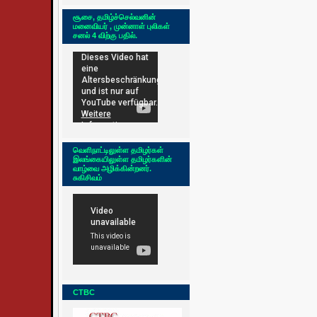
சூசை, தமிழ்ச்செல்வனின்
மனைவியர் , முன்னாள் புலிகள்
சனல் 4 விற்கு பதில்.
வெளிநாட்டிலுள்ள தமிழர்கள்
இலங்கையிலுள்ள தமிழர்களின்
வாழ்வை அழிக்கின்றனர்.
சுகிசிவம்
CTBC