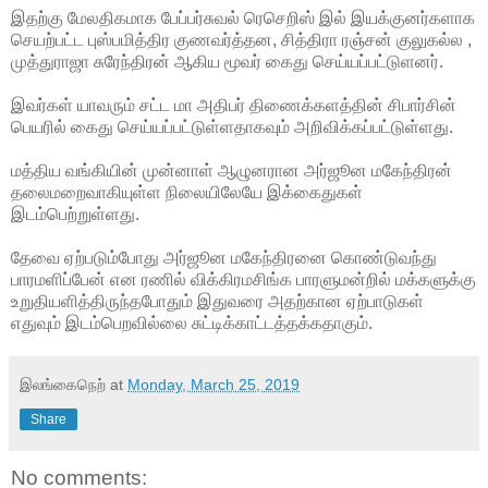
இதற்கு மேலதிகமாக பேப்பர்சுவல் ரெசெறிஸ் இல் இயக்குனர்களாக
செயற்பட்ட புஸ்பமித்திர குணவர்த்தன, சித்திரா ரஞ்சன் குலுகல்ல ,
முத்துராஜா சுரேந்திரன் ஆகிய மூவர்
கைது செய்யப்பட்டுளனர்.
இவர்கள் யாவரும் சட்ட மா அதிபர் திணைக்களத்தின் சிபார்சின்
பெயரில் கைது செய்யப்பட்டுள்ளதாகவும் அறிவிக்கப்பட்டுள்ளது.
மத்திய வங்கியின் முன்னாள் ஆழுனரான அர்ஜூன மகேந்திரன்
தலைமறைவாகியுள்ள நிலையிலேயே இக்கைதுகள்
இடம்பெற்றுள்ளது.
தேவை ஏற்படும்போது அர்ஜூன மகேந்திரனை கொண்டுவந்து
பாரமளிப்பேன் என ரணில் விக்கிரமசிங்க பாரளுமன்றில் மக்களுக்கு
உறுதியளித்திருந்தபோதும் இதுவரை அதற்கான ஏற்பாடுகள்
எதுவும் இடம்பெறவில்லை சுட்டிக்காட்டத்தக்கதாகும்.
இலங்கைநெற்
at
Monday, March 25, 2019
Share
No comments: